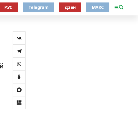
РУС
Telegram
Дзен
МАКС
өй