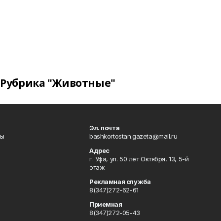
Рубрика "Животные"
Эл. почта
лы
bashkortostan.gazeta@mail.ru
Адрес
г. Уфа, ул. 50 лет Октября, 13, 5-й
этаж
Рекламная служба
8(347)272-62-61
Приемная
8(347)272-05-43