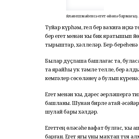
Өйләнешмәйенсә егет өйөнә бармағыҙ, 
Туйҙар күрһәм, гел бер ваҡиға иҫкә
бер егет менән ҡыҙ бик яратышып й
тырыштар, хәллеләр. Бер-береһенә
Былар дуҫлаша башлағас та, буласа
та ярайһы уҡ тәмле телле, бер алд
кемгәлер сөсөләнеү ҙә булып күрен
Егет менән ҡыҙ, дәрес әҙерләшергә 
башланы. Шунан бирле атай-әсәйҙәр
шулай барҙы хәлдәр.
Егеттең өләсәһе вафат булғас, ҡы
барған. Егет яғы уны маҡтап туя а