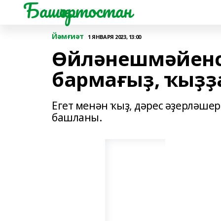
Башҡортостан
Йәмғиәт
1 ЯНВАРЯ 2023, 13:00
Өйләнешмәйенсә
бармағыҙ, ҡыҙҙа
Егет менән ҡыҙ, дәрес әҙерләшер
башланы.