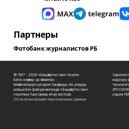
Партнеры
Фотобанк журналистов РБ
© 1917 - 2026 «Башҡортостан» гәзите.
Зарегист
Бөтә хоҡуҡтар ҙа яҡланған.
надзору 
Мәҡәләләрҙе күсереп баҫҡанда, йә уларҙы
технолог
өлөшләтә файҙаланғанда «Башҡортостан»
(РОСКОМ
гәзитенә һылтанма яһау мотлаҡ.
серия ПИ
Об использовании персональных данных