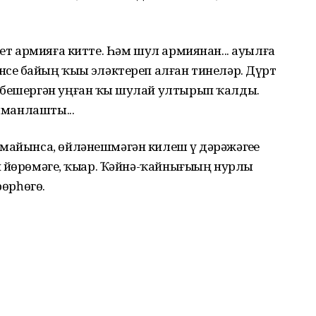
гет армияға китте. Һәм шул армиянан... ауылға
се байҙың ҡыҙы эләктереп алған тинеләр. Дүрт
 бешергән уңған ҡыҙ шулай ултырып ҡалды.
ошманлашты...
майынса, өйләнешмәгән килеш үҙ дәрәжәгеҙҙе
йөрөмәгеҙ, ҡыҙҙар. Ҡәйнә-ҡайнығыҙҙың нурлы
өрһөгөҙ.