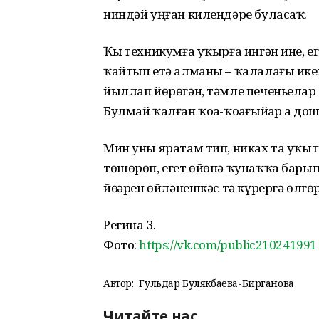
ниндәй уңған килендәре буласаҡ.
Ҡыҙ техникумға уҡырға ингән ине, е
ҡайтып етә алманы – ҡалалағы икен
йыллап йөрөгән, тәмле печеньелар
Булмай ҡалған ҡоҙа-ҡоҙағыйҙар ҙа д
Мин уны яратам тип, никах та уҡыт
төшөрөп, егет өйөнә ҡунаҡҡа барып 
йөҙҙәрен өйләнешкәс тә күрергә өлгөр
Регина З.
Фото:
https://vk.com/public210241991
Автор:
Гульдар Булякбаева-Бирганова
Читайте нас