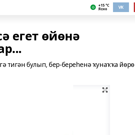
+15 °С
VK
Ясно
 егет өйөнә
р...
гә тигән булып, бер-береһенә ҡунаҡҡа йөр