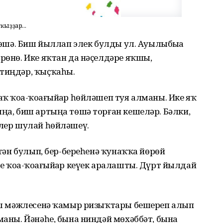
ҡыҙҙар...
 төшә. Биш йыллап элек булды ул. Ауылыбыҙҙа
өрөнө. Ике яҡтан да нәҫелдәре яҡшы,
 тиңдәр, ҡыҫҡаһы.
ҡ ҡоҙа-ҡоҙағыйҙар һөйләшеп туя алманы. Ике яҡ
ыңа, биш артыңа төшә торған кешеләр. Бәлки,
әлер шулай һөйләшеү.
тигән булып, бер-береһенә ҡунаҡҡа йөрөй
е ҡоҙа-ҡоҙағыйҙар кеүек аралашты. Дүрт йылдай
ҙ аш мәжлесенә ҡамыр ризыҡтары бешереп алып
лманы. Йәнәһе, бына ниндәй мөхәббәт, бына