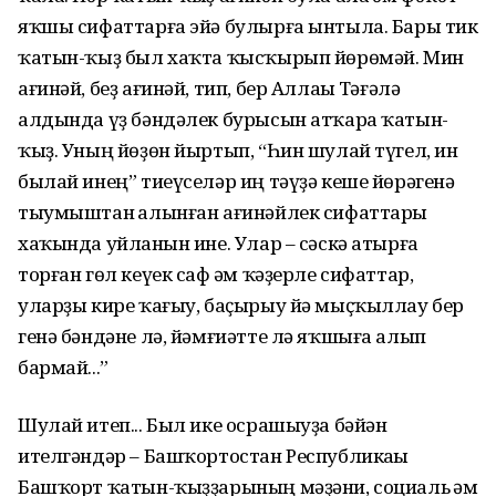
яҡшы сифаттарға эйә булырға ынтыла. Бары тик
ҡатын-ҡыҙ был хаҡта ҡысҡырып йөрөмәй. Мин
ағинәй, беҙ ағинәй, тип, бер Аллаһы Тәғәлә
алдында үҙ бәндәлек бурысын атҡара ҡатын-
ҡыҙ. Уның йөҙөн йыртып, “Һин шулай түгел, һин
былай инең” тиеүселәр иң тәүҙә кеше йөрәгенә
тыумыштан һалынған ағинәйлек сифаттары
хаҡында уйланһын ине. Улар – сәскә атырға
торған гөл кеүек саф һәм ҡәҙерле сифаттар,
уларҙы кире ҡағыу, баҫырыу йә мыҫҡыллау бер
генә бәндәне лә, йәмғиәтте лә яҡшыға алып
бармай...”
Шулай итеп... Был ике осра­шыуҙа бәйән
ителгәндәр – Баш­ҡортостан Республикаһы
Башҡорт ҡатын-ҡыҙҙарының мәҙәни, социаль һәм