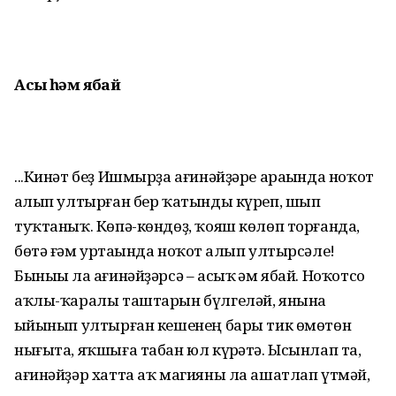
Асыҡ һәм ябай
...Кинәт беҙ Ишмырҙа ағинәй­ҙәре араһында ноҡот
һалып ултырған бер ҡатынды күреп, шып
туҡтаныҡ. Көпә-көндөҙ, ҡояш көлөп торғанда,
бөтә ғәм уртаһында ноҡот һалып ултырсәле!
Быныһы ла ағинәйҙәрсә – асыҡ һәм ябай. Ноҡотсо
аҡлы-ҡаралы таштарын бүлгеләй, янына
һыйынып ултырған кешенең бары тик өмөтөн
нығыта, яҡшыға табан юл күрһәтә. Ысынлап та,
ағинәйҙәр хатта аҡ магияны ла ашатлап үтмәй,