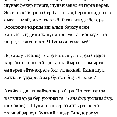
шунан фекер итергә, шунан зекер әйтергә кәрәк.
Эскелеккә ҡаршы бер батша ла, бер президент та
сыға алмай, эскелекте ябай халыҡ үҙе бөтөрә.
Эскелеккә ҡаршы эш алып барыу өсөн
халыҡтың дини ҡанундары менән йәшәүе – төп
шарт, тарихи шарт! Шуны онотмағыҙ!”
Бер арауыҡ өнһөҙ-телһеҙ ҡалып ултырҙы беҙҙең
ҡор, бына ошолай төптән ҡайырып, тамырға
һеңдереп әйтә-өйрәтә бит ул ағинәй. Бына шул
хаҡҡый һүҙҙәренә зар булғанбыҙ түгелме?..
Атайсалда ағинәйҙәр ҡоро бара. Ир-егеттәр ҙә,
ҡатындар ҙа бер уй-ниәттә: “Уянабыҙ, уйланабыҙ,
эш­­ләй­беҙ!”. Шундай фекер ҙә яңғы­рап китә:
“Ағинәйҙәр күп булмай, тиҙәр. Бик дөрөҫ һүҙ,