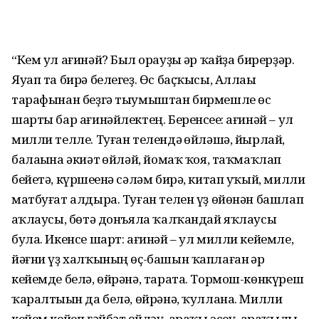
“Кем ул ағинәй? Был һорауҙы һәр ҡайҙа бирерҙәр.
Яуап та бирә белегеҙ. Өс баҫҡысы, Аллаһы
тарафынан беҙгә тыумыштан бирмешле өс
шарты бар ағинәйлектең. Беренсеһе: ағинәй – ул
милли телле. Туған телендә һөйләшә, йырлай,
балаһына әкиәт һөйләй, йомаҡ ҡоя, таҡмаҡлап
бейетә, күршеһенә сәләм бирә, китап уҡый, милли
матбуғат алдыра. Туған телен үҙ өйөнән башлап
һаҡлаусы, бөтә донъяла ҡалҡандай яҡлаусы
була. Икенсе шарт: ағинәй – ул милли кейемле,
йәғни үҙ халҡының өҫ-башын ҡаплаған һәр
кейемде белә, өйрәнә, тарата. Тормош-көнкүреш
ҡаралтыһын да белә, өйрәнә, ҡуллана. Милли
кейем кейеп ғәйбәт һөйләү, араҡы эсеү, араҡылы