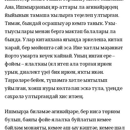
Ана, Ишмырҙаның ир-аттары ла ағинәй­ҙәрҙең
йыйынын тамаша ҡылырға теҙелеп ултырған.
Тимәк, бындай осрашыу һәр кемгә танһыҡ. Уҡы­
тыу­сылары менән бергә мәктәп балалары ла
бында. Улар китапхана яғында эркелешә, китап
ҡарай, бер мөйөштә сәй эсә. Ике ҡатлы мәҙә­ниәт
йорто умарта кеүек ҡайнай. Уның ингән ере –
фойеһы – ялал­ҡаһы (ял итеп ала торған иркен
урын, диалект һүҙе) бик иркен, яҡ­ты икән.
Тәҙрәләре бейек, түшәмгә хәтле ынтылып
уйылған, ҡояш нуры көлтәләп эскә тула, үҙеңде
сәхрәлә ултырғандай хис итәһең.
Ишмырҙа биләмәһе ағинәйҙәре, бер нисә төркөм
булып, баяғы фойе-ялалҡа буйлатып кемеһе
бәйләм монаяты, кемеһе аш-һыу кәштәһе, кемеһе шәл