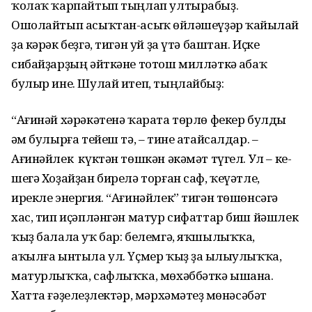
ҡолаҡ ҡар­пайтып тыңлап ултырабыҙ.
Ошолайтып асыҡтан-асыҡ һөйләшеүҙәр ҡайһылай
ҙа кәрәк беҙгә, тигән уй ҙа үтә баштан. Иҫке
сибайҙарҙың әйткәне тотош милләткә һабаҡ
булыр ине. Шулай итеп, тыңлайбыҙ:
“Ағинәй хәрәкәтенә ҡарата төрлө фекер булды
һәм булырға тейеш тә, – тине атайсалдар. –
Ағинәйлек күктән төшкән әкәмәт түгел. Ул – ке­
шегә Хоҙайҙан бирелә торған саф, ҡеүәтле,
ирекле энергия. “Ағи­нәй­лек” тигән төшөнсәгә
хас, тип иҫәп­ләнгән матур сифаттар биш йәш­лек
ҡыҙ балала уҡ бар: белем­гә, яҡшылыҡҡа,
аҡылға ынтыла ул. Үҫмер ҡыҙ ҙа һылыу­лыҡҡа,
матур­лыҡҡа, сафлыҡҡа, мөхәббәткә ыша­на.
Хатта ғәҙел­һеҙлектәр, мәр­хәмәтһеҙ мөнәсәбәт