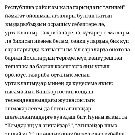
Республика район һәм ҡалаларындағы “Ағинәй”
йәмәғәт ойошмаһы ағзалары булған ҡатын-
ҡыҙҙарыбыҙҙың осрашыу сәбәптәре лә,
уртаҡлашыр тәжрибәләре лә, күтәрер темалары
ла бихисап икәнен беләм, сөнки уларҙың бик күп
сараларында ҡатнаштым. Ул сараларҙа онотола
барған йолаларҙың тергеҙелеүе, көнкүрештән
төшөп ҡала барған кәсептәргә яңы һулыш
өрөлөүе, тәжрибә-оҫталыҡ менән
уртаҡлашыуҙар минең дә күңелемә яҡын:
нисәмә йыл Башҡортостан юлдаш
телевидениеһындағы журналислыҡ
эшмәкәрлегем дә бөгөн ағинәйҙәр
шөғөлләнгәндәргә ауаздаш бит. Һуңғы ваҡытта
“Кемдәр һуң ул ағинәйҙәр?”, “Ағинәйҙәр нимә
эшләй ул?” тигәнерәк һорау биреүселәр күбәйеп