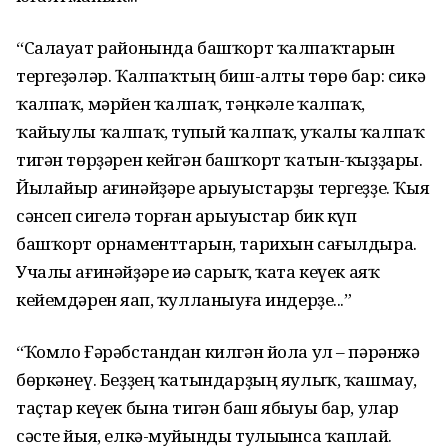
“Салауат районында башҡорт ҡалпаҡтарын
тергеҙәләр. Ҡалпаҡ­тың биш-алты төрө бар: сикә
ҡал­паҡ, мәрйен ҡалпаҡ, тәңкәле ҡал­паҡ,
ҡайыулы ҡалпаҡ, тупый ҡал­паҡ, уҡалы ҡалпаҡ
тигән төрҙәрен кейгән башҡорт ҡатын-ҡыҙҙары.
Йылайыр ағинәйҙәре һарыуыс­тарҙы тергеҙҙе. Ҡыя
сәнсеп сигелә торған һарыуыстар бик күп
башҡорт орнаменттарын, тарихын сағылдыра.
Учалы ағинәйҙәре иһә сарыҡ, ҡата кеүек аяҡ
кейемдәрен яһап, ҡулланыуға индерҙе...”
“Ҡомло Ғәрәбстандан килгән йола ул – пәрәнжә
бөркәнеү. Беҙҙең ҡатындарҙың яулыҡ, ҡашмау,
таҫтар кеүек бына тигән баш ябыуы бар, улар
сәсте йыя, елкә-муйынды тулыһынса ҡаплай.