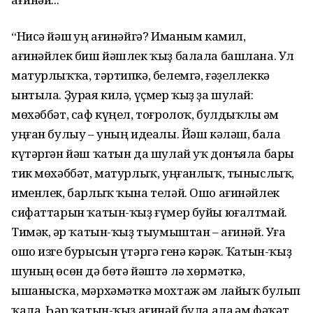
“Нисә йәш һуң ағинәйгә? Иманым камил,
ағинәйлек биш йәшлек ҡыҙ балала башлана. Ул
матурлыҡҡа, тәртипкә, белемгә, ғәҙеллеккә
ынтыла. Ҙурая килә, үҫмер ҡыҙ ҙа шулай:
мөхәббәт, саф күңел, тоғролоҡ, булдыҡлы һәм
уңған булыу – уның идеалы. Йәш кәләш, бала
күтәргән йәш ҡатын да шулай уҡ донъяла бары
тик мөхәббәт, матурлыҡ, уңғанлыҡ, тыныслыҡ,
именлек, барлыҡ ҡына теләй. Ошо ағинәйлек
сифаттарын ҡатын-ҡыҙ ғүмер буйы юғалтмай.
Тимәк, һәр ҡатын-ҡыҙ тыумыштан – ағинәй. Уға
ошо изге бурысын үтәргә генә кәрәк. Ҡатын-ҡыҙ
шу­ның өсөн дә бөтә йәштә лә хөрмәт­кә,
ышанысҡа, мәрхәмәткә мохтаж һәм лайыҡ булып
ҡала. Һәр ҡатын-ҡыҙ ағинәй була ала һәм фәҡәт