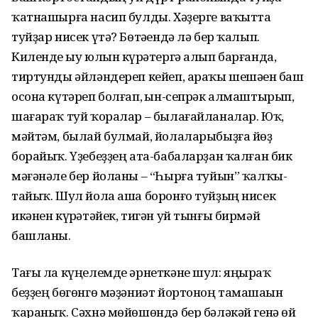
ҡатнашырға насип булды. Хәҙерге ваҡытта
туйҙар нисек үтә? Бөтәһендә лә бер ҡалып.
Киленде һыу юлын күрһәтергә алып барғанда,
тиртунды әйлән­дереп кейеп, араҡы шешәһен баш
осона күтәреп болғап, һын-сепрәк алмаштырып,
шағараҡ туй ҡоралар – былағайланалар. Юҡ,
мәйтәм, былай булмай, йолаларыбыҙға йөҙ
борайыҡ. Үҙебеҙҙең ата-баба­ларҙан ҡалған бик
мәғәнәле бер йоланы – “Һырға туйын” ҡалҡы­
тайыҡ. Шул йола аша боронғо туйҙың нисек
икәнен күрһәтәйек, тигән уй тынғы бирмәй
башланы.
Тағы ла күңелемде әрнеткәне шул: яңыраҡ
беҙҙең бөгөнгө мә­ҙәниәт йортоноң тамашаһын
ҡара­ныҡ. Сәхнә мөйөшөндә бер бәләкәй генә өй