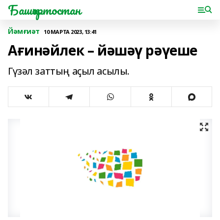
Башҡортостан
Йәмғиәт
10 МАРТА 2023, 13:41
Ағинәйлек – йәшәү рәүеше
Гүзәл заттың аҫыл асылы.