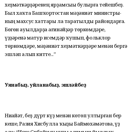
хеҙмәткәрҙәренең ярҙам­сыһы булырға тейешбеҙ.
Был хаҡта Башҡортостан мәҙәниәт ми­нистры­
ның махсус хаттары ла таратылды райондарға.
Бөгөн ауылдарҙа ағи­нәйҙәр төркөмдәре,
үҙҙәренә матур исемдәр ҡушып, фольклор
төркөм­дәре, мәҙәниәт хеҙмәткәрҙәре менән бергә
эшләп алып китте...”
Уянабыҙ, уйланабыҙ, эшләйбеҙ
Ниһайәт, беҙ дүрт күҙ менән көтөп ултырған бер
кеше, Разия Хисбулла ҡыҙы Баймөхәмәтова, һүҙ
ала: “Иҫке Сибайҙың һуңғы алтмыш йыллыҡ