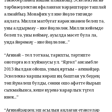
тәрбиәһеҙлектән яфаланған ҡәрҙәш­тәрҙе ташлай
алмайбыҙ. Монафиҡ ул ике йөҙлө тигәнде
аңлата. Милли матбуғат кәрәк икәнен белеп тә,
уны алдырмау – ике йөҙлөлөк. Милли кейемде
белеп тә, уны кеймәү, ауылда мәсет булһа ла,
унда йөрөмәү – ике йөҙлөлөк...”
“Ағинәй – тел тотҡаһы, тарихты, тәртипте
оноторға юл ҡуймаусы ул. “Яҙгөл” ансамбле
2013 йылдан ойоша, уның яртыһы – ағинәйҙәр.
Эскелеккә ҡаршы көрәш иң баштан уҡ беҙҙең
төп йүнәлеш булды, сөн­ки ошо афәтте йырып
сыҡма­йынса, кеше күҙенә ҡарарлыҡ түгел
инек...”
“Ағинәйҙәрҙең эш асылын аңла­ған етәкселәр