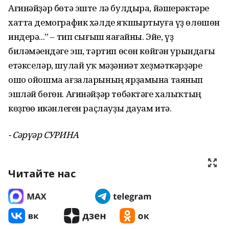
Ағинәйҙәр бөтә эште лә булдыра, йәше­рәктәре
хатта демографик хәлде яҡшыртыуға үҙ өлөшөн
индерә...” – тип сығыш яһағайны. Эйе, үҙ
биләмәһендәге эш, тәртип өсөн көйгән урындағы
етәкселәр, шулай уҡ мәҙәниәт хеҙмәткәрҙәре
ошо ойошма ағзаларының ярҙамына таянып
эшләй бөгөн. Ағинәйҙәр төбәктәге халыҡтың
көҙгөһө икәнлеген раҫлауҙы дауам итә.
- Сәрүәр СУРИНА
Читайте нас