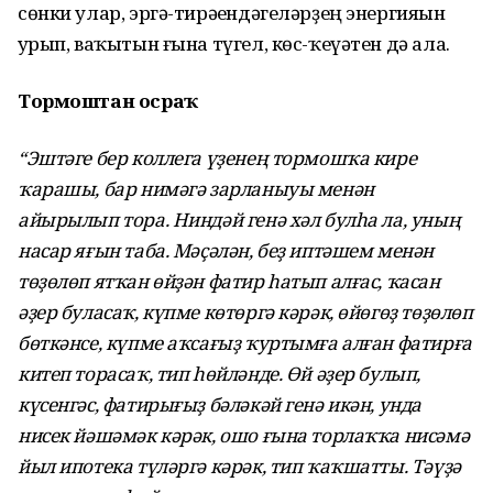
сөнки улар, эргә-тирәһендәгеләрҙең энергияһын
һурып, ваҡытын ғына түгел, көс-ҡеүәтен дә ала.
Тормоштан осраҡ
“Эштәге бер коллега үҙенең тормошҡа кире
ҡарашы, бар нимәгә зарланыуы менән
айырылып тора. Ниндәй генә хәл булһа ла, уның
насар яғын таба. Мәҫәлән, беҙ иптәшем менән
төҙөлөп ятҡан өйҙән фатир һатып алғас, ҡасан
әҙер буласаҡ, күпме көтөргә кәрәк, өйөгөҙ төҙөлөп
бөткәнсе, күпме аҡсағыҙ ҡуртымға алған фатирға
китеп торасаҡ, тип һөйләнде. Өй әҙер булып,
күсенгәс, фатирығыҙ бәләкәй генә икән, унда
нисек йәшәмәк кәрәк, ошо ғына торлаҡҡа нисәмә
йыл ипотека түләргә кәрәк, тип ҡаҡшатты. Тәүҙә