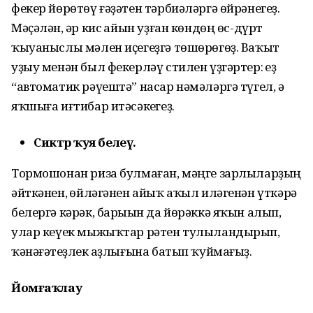
фекер йөрөтөү ғәҙәтен тәрбиәләргә өйрәнегеҙ.
Мәҫәлән, һәр кис һайын уҙған көндөң өс-дүрт
ҡыуаныслы мәлен иҫегеҙгә төшөрөгөҙ. Ваҡыт
уҙыу менән был фекерләү стилен үҙгәртер: һеҙ
“автоматик рәүештә” насар нәмәләргә түгел, ә
яҡшыға иғтибар итәсәкһегеҙ.
Сиктәр ҡуя белеү.
Тормошонан риза булмаған, мәңге зарлыларҙың
әйткәнен, һөйләгәнен айыҡ аҡыл иләгенән үткәрә
белергә кәрәк, барыһын да йөрәккә яҡын алып,
улар кеүек мыжыҡтар рәтен тулыландырып,
ҡәнәғәтһеҙлек һаҙлығына батып ҡуймағыҙ.
Йомғаҡлау