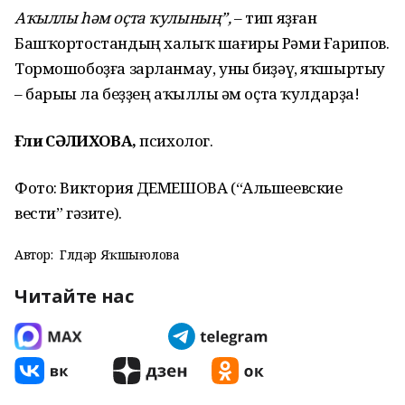
Аҡыллы һәм оҫта ҡулының”,
– тип яҙған
Башҡортостандың халыҡ шағиры Рәми Ғарипов.
Тормошобоҙға зарланмау, уны биҙәү, яҡшыртыу
– барыһы ла беҙҙең аҡыллы һәм оҫта ҡулдарҙа!
Ғәлиә СӘЛИХОВА,
психолог.
Фото: Виктория ДЕМЕШОВА (“Альшеевские
вести” гәзите).
Автор:
Гөлдәр Яҡшығолова
Читайте нас