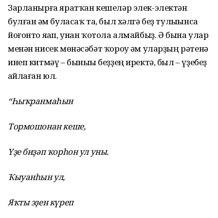
Зарланырға яратҡан кешеләр элек-электән
булған һәм буласаҡ та, был хәлгә беҙ тулыһынса
йоғонто яһап, унан ҡотола алмайбыҙ. Ә бына улар
менән нисек мөнәсәбәт ҡороу һәм уларҙың рәтенә
инеп китмәү – быныһы беҙҙең иректә, был – үҙебеҙ
һайлаған юл.
“Һыҡранмаһын
Тормошонан кеше,
Үҙе биҙәп ҡорһон ул уны.
Ҡыуанһын ул,
Яҡты эҙен күреп