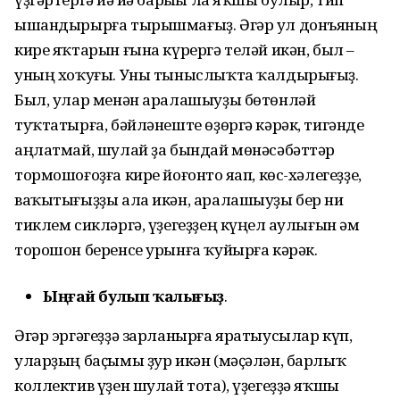
ышандырырға тырышмағыҙ. Әгәр ул донъяның
кире яҡтарын ғына күрергә теләй икән, был –
уның хоҡуғы. Уны тыныслыҡта ҡалдырығыҙ.
Был, улар менән аралашыуҙы бөтөнләй
туҡтатырға, бәйләнеште өҙөргә кәрәк, тигәнде
аңлатмай, шулай ҙа бындай мөнәсәбәттәр
тормошоғоҙға кире йоғонто яһап, көс-хәлегеҙҙе,
ваҡытығыҙҙы ала икән, аралашыуҙы бер ни
тиклем сикләргә, үҙегеҙҙең күңел һаулығын һәм
торошон беренсе урынға ҡуйырға кәрәк.
Ыңғай булып ҡалығыҙ
.
Әгәр эргәгеҙҙә зарланырға яратыусылар күп,
уларҙың баҫымы ҙур икән (мәҫәлән, барлыҡ
коллектив үҙен шулай тота), үҙегеҙҙә яҡшы