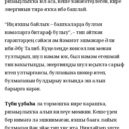
ризаһыҙлыҡҡа юл аса, кеше ҡәнәғәтһеҙлеген, кире
энергияһын тирә-яҡҡа һибә башлай.
“Иң яҡшы байлыҡ – башҡаларҙа булған
нәмәләргә битараф булыу”, – тип әйткән
ғәрәптәрҙең сәйәси һәм йәмәғәт эшмәкәре Әли
ибн Әбү Талиб. Күңелеңде көнсөллөк менән
тултырып, шул нәмәм юҡ, был нәмәм етешмәй
тип ваҡытыңды, энергияңды шул юҫыҡта сарыф
итеп ултырғансы, булғанына шөкөр итеп,
булмағанын булдырыу юлында эш алып
барырға кәрәк.
Түбән үҙбаһа
ла тормошҡа кире ҡарашҡа,
ризаһыҙлыҡҡа алып килеүе мөмкин. Кеше үҙен
бер нимәгә лә эшкинмәгән, яҡшы баһаға лайыҡ
булмаған йән эйәһе тип хис итә. Ниндәйҙер эште