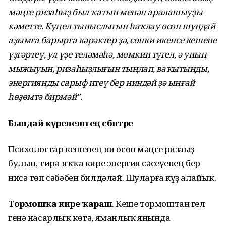
мәңге ризаһыҙ был ҡатын менән аралашыуҙы
кәметте. Күңел тыныслығын һаҡлау өсөн шундай
аҙымға барырға кәрәктер ҙә, сөнки икенсе кешене
үҙгәртеү, ул үҙе теләмәһә, мөмкин түгел, ә уның
мыжыуын, ризаһыҙлығын тыңлап, ваҡытыңды,
энергияңды сарыф итеү бер ниндәй ҙә ыңғай
һөҙөмтә бирмәй”.
Бындай күренештең сәбәптәре
Психологтар кешенең ни өсөн мәңге ризаһыҙ
булып, тирә-яҡҡа кире энергия сәсеүенең бер
нисә төп сәбәбен билдәләй. Шуларға күҙ һалайыҡ.
Тормошҡа кире ҡараш
. Кеше тормоштан гел
генә насарлыҡ көтә, яманлыҡ янында