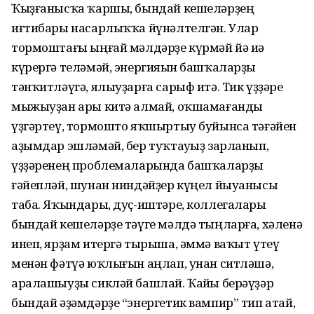
Ҡыҙғанысҡа ҡаршы, бындай кешеләрҙең
иғтибары насарлыҡҡа йүнәлтелгән. Улар
тормоштағы ыңғай мәлдәрҙе күрмәй йә иһә
күрергә теләмәй, энергияһын башҡаларҙы
тәнҡитләүгә, ялыуҙарға сарыф итә. Тик үҙҙәре
мыжыуҙан ары китә алмай, оҡшамағанды
үҙгәртеү, тормошто яҡшыртыу буйынса тәғәйен
аҙымдар эшләмәй, бер туҡтауһыҙ зарланып,
үҙҙәренең проблемаларында башҡаларҙы
ғәйепләй, шунан ниндәйҙер күңел йыуанысы
таба. Яҡындары, дуҫ-иштәре, коллегалары
бындай кешеләрҙе тәүге мәлдә тыңларға, хәленә
инеп, ярҙам итергә тырыша, әммә ваҡыт үтеү
менән фәтүә юҡлығын аңлап, унан ситләшә,
аралашыуҙы сикләй башлай. Ҡайһы берәүҙәр
бындай әҙәмдәрҙе “энергетик вампир” тип атай,