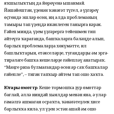
яҡшылыҡтың да йөрөүенә ышанмай.
Йәшәйештән, үҙенән ҡәнәғәт түгел, ә үҙгәреү
өҫтөндә эшләр өсөн, иң алда проблеманың
тамыры тап үҙеңдә икәнлеген танырға кәрәк.
Ғәйеп миндә, үҙем үҙгәрергә тейешмен тип
әйтеүгә ҡарағанда, башҡаларға бәләңде һалып,
барлыҡ проблемаларҙа хөкүмәтте, ил
башлыҡтарын, етәкселәрҙе, туғандарҙы һәм эргә-
тирәләге башҡа кешеләрҙе ғәйепләү анһатыраҡ.
“Мәңге риза булмағандар өсөн һәр саҡ башҡалар
ғәйепле”, – тигән тапҡыр әйтем тап ошо хаҡта.
Юғары өмөттәр
. Кеше тормошҡа ҙур өмөттәр
бағлай, әллә ниндәй хыялдар менән яна, ә улар
ғәмәлгә ашмаған осраҡта, ҡәнәғәтһеҙлек хисе
барлыҡҡа килә, ул үҙен эстән ашай һәм ошо