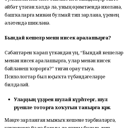
һәйбәт үтәгән хәлдә лә, уның һөҙөмтәһендә икеләнә,
башҡаларға минән булмай тип зарлана, үҙенең
һәләтендә шикләнә.
Бындай кешеләр менән нисек аралашырға?
Сәбәптәрен ҡарап үткәндән һуң, “Бындай кешеләр
менән нисек аралашырға, улар менән нисек
бәйләнеш ҡорорға?” тигән һорау тыуа.
Психологтар был юҫыҡта түбәндәгеләрҙе
билдәләй.
Уларҙың үҙҙәрен шулай күрһәтергә, шул
рәүешле тоторға хоҡуғын танырға кәрәк
.
Мәңге зарланған мыжыҡ кешене тәрбиәләргә,
үҙгәртергә йә иһә барыһы ла яҡшы булыр, тип