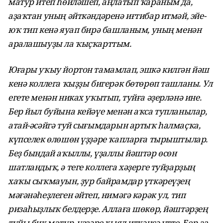
матур итеп һөйләшеп, аңлатып ҡараным да,
аҙаҡтан уның әйткәндәренә иғтибар итмәй, эйе-
юҡ тип кенә яуап бирә башланым, уның менән
аралашыуҙы ла ҡыҫҡарттым.
Юғары уҡыу йортон тамамлап, эшкә килгән йәш
кенә коллега ҡыҙҙы бигерәк бөтөрөп ташланы. Ул
егете менән никах уҡытып, туйға әҙерләнә ине.
Бер йыл буйына кейәүе менән аҡса тупланылар,
атай-әсәйгә туй сығымдарын артыҡ һалмаҫҡа,
күпселек өлөшөн үҙҙәре ҡапларға тырыштылар.
Беҙ бындай аҡыллы, үҙаллы йәштәр өсөн
шатландыҡ, ә теге коллега хәҙерге туйҙарҙың
хаҡы сыҡмауын, ҙур байрамдар үткәреүҙең
мәғәнәһеҙлеген әйтеп, нимәгә кәрәк ул, тип
ризаһыҙлыҡ белдерҙе. Аллаға шөкөр, йәштәрҙең
туйы бик матур, үҙҙәре хыял иткәнсә үтте. Бер аҙ