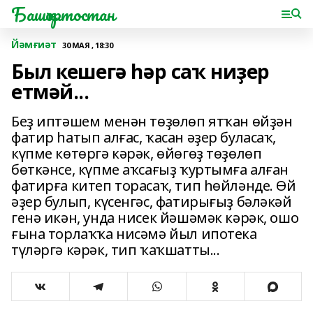
Башҡортостан
Йәмғиәт
30 МАЯ , 18:30
Был кешегә һәр саҡ ниҙер
етмәй...
Беҙ иптәшем менән төҙөлөп ятҡан өйҙән
фатир һатып алғас, ҡасан әҙер буласаҡ,
күпме көтөргә кәрәк, өйөгөҙ төҙөлөп
бөткәнсе, күпме аҡсағыҙ ҡуртымға алған
фатирға китеп торасаҡ, тип һөйләнде. Өй
әҙер булып, күсенгәс, фатирығыҙ бәләкәй
генә икән, унда нисек йәшәмәк кәрәк, ошо
ғына торлаҡҡа нисәмә йыл ипотека
түләргә кәрәк, тип ҡаҡшатты...