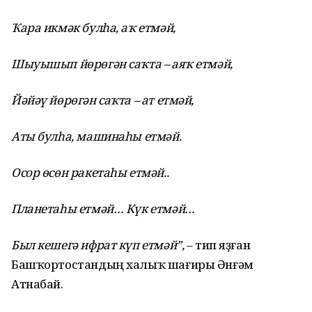
Ҡара икмәк булһа, аҡ етмәй,
Шыуышып йөрөгән саҡта – аяҡ етмәй,
Йәйәү йөрөгән саҡта – ат етмәй,
Аты булһа, машинаһы етмәй.
Осор өсөн ракетаһы етмәй..
Планетаһы етмәй… Күк етмәй…
Был кешегә ифрат күп етмәй”,
– тип яҙған
Башҡортостандың халыҡ шағиры Әнғәм
Атнабай.