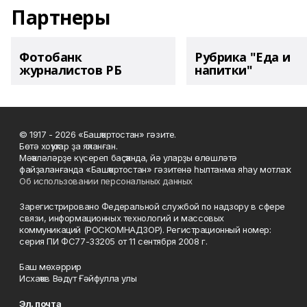
Партнеры
Фотобанк
Рубрика "Еда и
журналистов РБ
напитки"
© 1917 - 2026 «Башҡортостан» гәзите.
Бөтә хоҡуҡтар ҙа яҡланған.
Мәҡәләләрҙе күсереп баҫҡанда, йә уларҙы өлөшләтә
файҙаланғанда «Башҡортостан» гәзитенә һылтанма яһау мотлаҡ.
Об использовании персональных данных
Зарегистрировано Федеральной службой по надзору в сфере
связи, информационных технологий и массовых
коммуникаций (РОСКОМНАДЗОР). Регистрационный номер:
серия ПИ ФС77-33205 от 11 сентября 2008 г.
Баш мөхәррир
Исхаҡов Вәдүт Ғәйфулла улы
Эл. почта