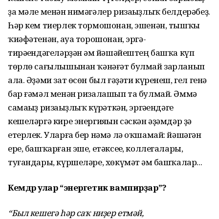
ҙа мәле менән нимәгәлер ризаһыҙлыҡ белдерәбеҙ.
Һәр кем тиерлек тормошонан, эшенән, тышҡы
ҡиәфәтенән, һауа торошонан, эргә-
тирәһендәгеләрҙән һәм йәшәйештең башҡа күп
төрлө сағылышынан ҡәнәғәт булмай зарланып
ала. Әҙәми зат өсөн был ғәҙәти күренеш, гел генә
бар ғәмәл менән ризалашып та булмай. Әммә
самаһыҙ ризаһыҙлыҡ күрһәткән, эргәһендәге
кешеләргә кире энергияһын сәскән әҙәмдәр ҙә
етерлек. Уларға бер нәмә лә оҡшамай: йәшәгән
ере, башҡарған эше, етәксеһе, коллегалары,
туғандары, күршеләре, хөкүмәт һәм башҡалар...
Кемдәр улар “энергетик вампирҙар”?
“Был кешегә һәр саҡ ниҙер етмәй,