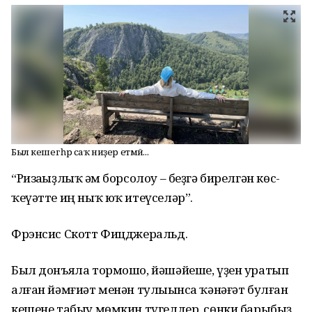
Был кешегә һәр саҡ ниҙер етмәй...
“Ризаһыҙлыҡ һәм борсолоу – беҙгә бирелгән көс-
ҡеүәтте иң ныҡ юҡ итеүселәр”.
Фрэнсис Скотт Фицджеральд.
Был донъяла тормошо, йәшәйеше, үҙен уратып
алған йәмғиәт менән тулыһынса ҡәнәғәт булған
кешене табыу мөмкин түгелдер, сөнки барыбыҙ