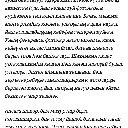
ваҡыттан һуң, йәш кәләш туй фотоларын
күрһәтергә тип алып килгән ине. Баяғы мыжыҡ,
мәңге ризаһыҙ коллега, уларҙы иң алдан ҡарап,
йәш коллегабыҙҙың кәйефен төшөрөп ҡуйған.
Уның фекеренсә, фотолар насар килеп сыҡҡан,
кейәү егет ихлас йылмаймай, бағана шикелле
баҫып тора һәм башҡалар... Шатлығын ихлас
уртаҡлашҡыһы килгән йәш кәләш иларҙай булып
ултырҙы. Эштең айышына төшөнөп, йәш
хеҙмәткәребеҙҙе тынысландырҙыҡ, фотоларҙы
бергәләп ҡарап, йәш парҙың матурлығын әйтеп,
бәхетле ғүмер теләнек.
Аллаға шөкөр, был матур пар беҙҙе
һоҡландырып, бик татыу йәшәй, бынамын тигән
ҡыҙҙары үҫеп килә. Ә теге хәлдән һуң коллегабыҙ