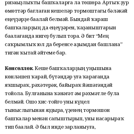
ризаһыҙлыҡты башҡаларға ла төшөрә. Артыҡ ҙур
өмөттәр бағлаған кешеләр тормоштағы бәләкәй
еңеүҙәрҙе баһалай белмәй. Бындай ҡараш
башҡаларҙың да еңеүҙәрен, ҡаҙаныштарын
баһалағанда нигеҙ булып тора. Ә бит “Мең
саҡрымлыҡ юл да беренсе аҙымдан башлана”
тигән ҡытай әйтеме бар.
Көнсөллөк
. Кеше башҡаларҙың уңышына
көнләшеп ҡарай, бүтәндәр уға ҡарағанда
яҡшыраҡ, рәхәтерәк, байыраҡ йәшәгәндәй
тойола. Булғанына ҡәнәғәт һәм рәхмәтле була
белмәй. Ошо хис-тойғо уны күңел
тыныслығынан яҙҙыра, үҙенең тормошон
башҡалар менән сағыштырып, уны насарыраҡ
тип баһалай. Ә был инде зарланыуға,