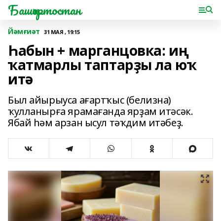
Башҡортостан
Йәмғиәт
31 МАЯ , 19:15
Һабын + марганцовка: иң
ҡатмарлы таптарҙы ла юҡ
итә
Был айырыуса ағартҡыс (белизна)
ҡулланырға ярамағанда ярҙам итәсәк.
Ябай һәм арзан ысул тәҡдим итәбеҙ.