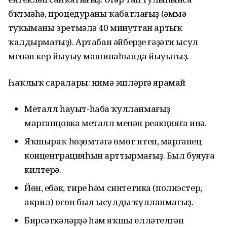
бҡтмәһә, процедураны ҡабатлағыҙ (әммә
туҡыманы эретмәлә 40 минуттан артыҡ
ҡалдырмағыҙ). Артабан әйберҙе ғәҙәти ысул
менән кер йыуыу машинаһында йыуығыҙ.
Һаҡлыҡ саралары: нимә эшләргә ярамай
Металл һауыт-һаба ҡулланмағыҙ
марганцовка металл менән реакцияға инә.
Яҡшыраҡ һөҙөмтәгә өмөт итеп, марганец
концентрацияһын арттырмағыҙ. Был буяуға
килтерә.
Йөн, ебәк, тире һәм синтетика (полиэстер,
акрил) өсөн был ысулды ҡулланмағыҙ.
Бирсәткәләрҙә һәм яҡшы елләтелгән