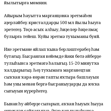
йылытырға мөмкин.
Айырым һауытта марганцовка эретмәһен
әҙерләйбеҙ: кристалдарҙы 500 мл йылы һыуға
эретегеҙ. Төҫө асыҡ алһыу, һиҙелер-һиҙелмәҫ
булырға тейеш. Ҡуйы эретмә туҡыманы буяй.
Ике эретмәне яйлап ҡына берләштерәбеҙ һәм
бутағыҙ. Бысранған кейемде йәки бөтә әйберҙе
тулыһынса эретмәгә һалығыҙ. 15-20 минутҡа
ҡалдырығыҙ. Һеҙ туҡымаға марганецтан
сыҡҡан ҡара-көрән таптың яҡтыра башлауын
һәм уның менән бергә бысраныуҙарҙың да юҡҡа
сығыуын күрерһегеҙ.
Бынан һуң әйберҙе сығарып, аҡҡан һыуыҡ һыуҙа
ентекләп сайҡатығыҙ. Әгәр тап тулыһынса