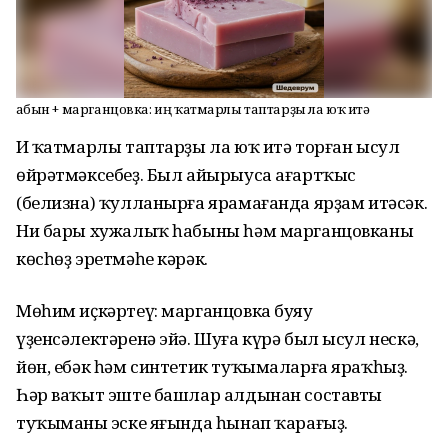
Һабын + марганцовка: иң ҡатмарлы таптарҙы ла юҡ итә
Иң ҡатмарлы таптарҙы ла юҡ итә торған ысул
өйрәтмәксебеҙ. Был айырыуса ағартҡыс
(белизна) ҡулланырға ярамағанда ярҙам итәсәк.
Ни бары хужалыҡ һабыны һәм марганцовканың
көсһөҙ эретмәһе кәрәк.
Мөһим иҫкәртеү: марганцовка буяу
үҙенсәлектәренә эйә. Шуға күрә был ысул нескә,
йөн, ебәк һәм синтетик туҡымаларға яраҡһыҙ.
Һәр ваҡыт эште башлар алдынан составты
туҡыманың эске яғында һынап ҡарағыҙ.