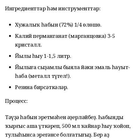
Ингредиенттар һәм инструменттар:
Хужалыҡ һабын (72%) 1/4 өлөшө.
Калий перманганат (марганцовка) 3-5
кристалл.
Йылы һыу 1-1,5 литр.
Йылыға сыҙамлы быяла йәки эмаль һауыт-
һаба (металл түгел!).
Резина бирсәткәләр.
Процесс:
Тәүҙә һабын эретмәһен әҙерләйбеҙ. Һабынды
ҡырғыс аша үткәреп, 500 мл ҡайнар һыу ҡойоп,
тулыһынса эрегәнсе болғатығыҙ. Бер аҙ