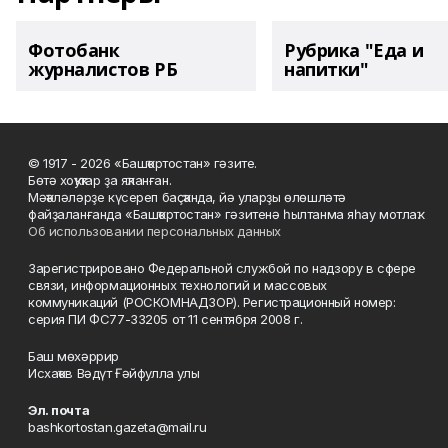
Фотобанк
Рубрика "Еда и
журналистов РБ
напитки"
© 1917 - 2026 «Башҡортостан» гәзите.
Бөтә хоҡуҡтар ҙа яҡланған.
Мәҡәләләрҙе күсереп баҫҡанда, йә уларҙы өлөшләтә
файҙаланғанда «Башҡортостан» гәзитенә һылтанма яһау мотлаҡ.
Об использовании персональных данных
Зарегистрировано Федеральной службой по надзору в сфере
связи, информационных технологий и массовых
коммуникаций (РОСКОМНАДЗОР). Регистрационный номер:
серия ПИ ФС77-33205 от 11 сентября 2008 г.
Баш мөхәррир
Исхаҡов Вәдүт Ғәйфулла улы
Эл. почта
bashkortostan.gazeta@mail.ru