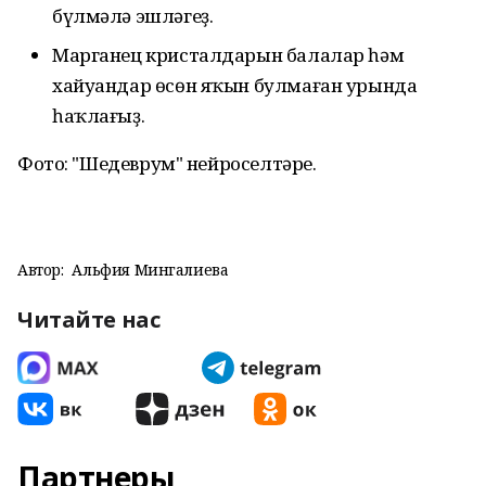
бүлмәлә эшләгеҙ.
Марганец кристалдарын балалар һәм
хайуандар өсөн яҡын булмаған урында
һаҡлағыҙ.
Фото: "Шедеврум" нейроселтәре.
Автор:
Альфия Мингалиева
Читайте нас
Партнеры