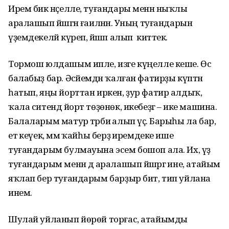
Ирем бик нәҫелле, туғандары менән ныҡлы
аралашып йәшәгән ғаиләнән. Уның туғандарын
үҙемдекеләй күреп, йәшәп алып киттек.
Тормош юлдашым ипле, изге күңелле кеше. Өс
балабыҙ бар. Әсәйемдән ҡалған фатирҙы күптән
һатып, яңы йорттан иркен, ҙур фатир алдыҡ,
ҡала ситендә йорт төҙөнөк, икебеҙгә – ике машина.
Балаларым матур тәрбиә алып үҫә. Барыһы ла бар,
етә кеүек, әммә ҡайһы берҙә иремдеке ише
туғандарым булмауына эсем бошоп ала. Их, үҙ
туғандарым менән дә аралашып йәшәргә ине, атайым
яҡлап бер туғандарым барҙыр бит, тип уйлана
инем.
Шулай уйланып йөрөй торғас, атайымды