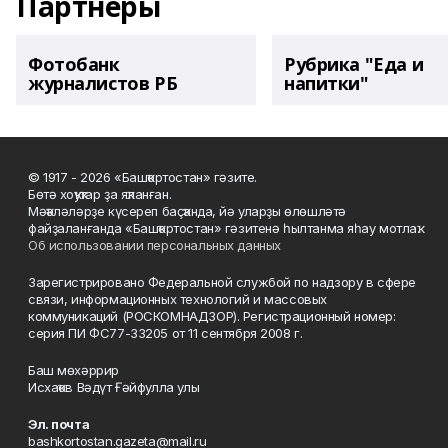
Партнеры
Фотобанк
Рубрика "Еда и
журналистов РБ
напитки"
© 1917 - 2026 «Башҡортостан» гәзите.
Бөтә хоҡуҡтар ҙа яҡланған.
Мәҡәләләрҙе күсереп баҫҡанда, йә уларҙы өлөшләтә
файҙаланғанда «Башҡортостан» гәзитенә һылтанма яһау мотлаҡ.
Об использовании персональных данных
Зарегистрировано Федеральной службой по надзору в сфере
связи, информационных технологий и массовых
коммуникаций (РОСКОМНАДЗОР). Регистрационный номер:
серия ПИ ФС77-33205 от 11 сентября 2008 г.
Баш мөхәррир
Исхаҡов Вәдүт Ғәйфулла улы
Эл. почта
bashkortostan.gazeta@mail.ru