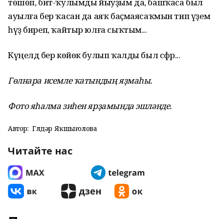
төшөп, бит-ҡулымды йыуҙым да, башҡаса был
ауылға бер ҡасан да аяҡ баҫмаясаҡмын тип үҙемә
һүҙ биреп, ҡайтыр юлға сыҡтым...
Күңелдә бер көйөк булып ҡалды был сәфәр...
Гөлнара исемле ҡатындың яҙмаһы.
Фото яһалма зиһен ярҙамында эшләнде.
Автор:
Гөлдәр Яҡшығолова
Читайте нас