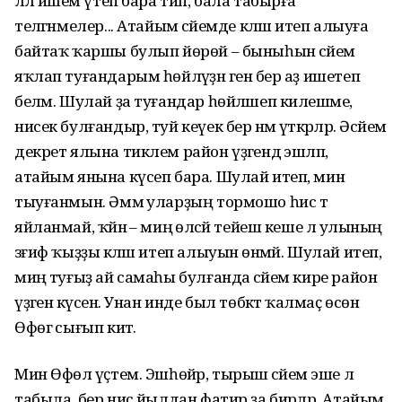
әллә йәшем үтеп бара тип, бала табырға
теләгәнмелер... Атайым әсәйемде кәләш итеп алыуға
байтаҡ ҡаршы булып йөрөй – быныһын әсәйем
яҡлап туғандарым һөйләүҙән генә бер аҙ ишетеп
беләм. Шулай ҙа туғандар һөйләшеп килешәме,
нисек булғандыр, туй кеүек бер нәмә үткәрәләр. Әсәйем
декрет ялына тиклем район үҙәгендә эшләп,
атайым янына күсеп бара. Шулай итеп, мин
тыуғанмын. Әммә уларҙың тормошо һис тә
яйланмай, ҡәйнә – миңә өләсәй тейеш кеше лә улының
зәғиф ҡыҙҙы кәләш итеп алыуын өнәмәй. Шулай итеп,
миңә туғыҙ ай самаһы булғанда әсәйем кире район
үҙәгенә күсенә. Унан инде был төбәктә ҡалмаҫ өсөн
Өфөгә сығып китә.
Мин Өфөлә үҫтем. Эшһөйәр, тырыш әсәйемә эше лә
табыла, бер нисә йылдан фатир ҙа бирәләр. Атайым