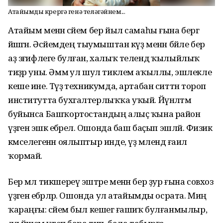
Атайымды күрергә генә теләгәйнем...
Атайым менән әсәйем бер йыл самаһы ғына бергә
йәшәгән. Әсәйемдең тыумыштан күҙ менән бәйле бер
аҙ зәғифлеге булған, халыҡ телендә ҡылыйлыҡ
тиҙәр уны. Әммә ул шул тиклем аҡыллы, эшлекле
кеше ине. Тәүҙә техникумда, артабан ситтән тороп
институтта бухгалтерлыҡҡа уҡый. Йүнәлтмә
буйынса Башҡортостандың алыҫ ҡына район
үҙәгенә эшкә ебәрелә. Ошонда баш баҫып эшләй. Физик
кәмселегенән оялыптыр инде, үҙ мәлендә ғаилә
ҡормай.
Бер мәл тикшереү эштәре менән бер ҙур ғына совхоз
үҙәгенә ебәрәләр. Ошонда ул атайымды осрата. Миңә
ҡараңғы: әсәйем был кешегә ғашиҡ булғанмылыр,