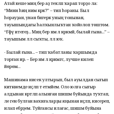
Атай кеше миңә бер аҙ текләп ҡарап торҙо ла:
“Минән һиңә нимә кәрәк?” – тип һораны. Был
һорауҙан, унан бигерәк уның тонынан,
тауышындағы һалҡынлыҡтан ҡойолоп төштөм.
“Ғәфү итегеҙ... Миңә бер нәмә лә кәрәкмәй, былай ғына...” –
тауышым әллә сыҡты, әллә юҡ.
- Былай ғына... – тип ҡабатланы ҡаршымда
торған ир. – Бер нәмә лә кәрәкмәгәс, лучше килеп
йөрөмә...
Машинама нисек ултырып, был ауылдан сығып
киткәнемде иҫләп тә етмәйем. Оло юлға сығыр
алдынан кәртәләп алынған шишмә буйында туҡтап,
әле генә булған ваҡиғаларҙы яңынан иҫләп, кисереп,
илап ебәрҙем. Туйғансы илағас, шишмә буйына