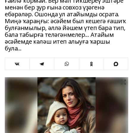
ғаилә ҡормай. Бер мәл тикшереү эштәре
менән бер ҙур ғына совхоз үҙәгенә
ебәрәләр. Ошонда ул атайымды осрата.
Миңә ҡараңғы: әсәйем был кешегә ғашиҡ
булғанмылыр, әллә йәшем үтеп бара тип,
бала табырға теләгәнмелер... Атайым
әсәйемде кәләш итеп алыуға ҡаршы
була...