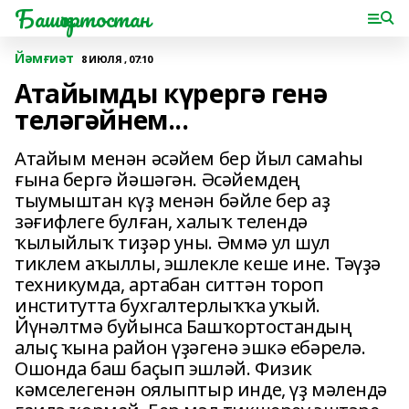
Башҡортостан
Йәмғиәт
8 ИЮЛЯ , 07:10
Атайымды күрергә генә
теләгәйнем...
Атайым менән әсәйем бер йыл самаһы
ғына бергә йәшәгән. Әсәйемдең
тыумыштан күҙ менән бәйле бер аҙ
зәғифлеге булған, халыҡ телендә
ҡылыйлыҡ тиҙәр уны. Әммә ул шул
тиклем аҡыллы, эшлекле кеше ине. Тәүҙә
техникумда, артабан ситтән тороп
институтта бухгалтерлыҡҡа уҡый.
Йүнәлтмә буйынса Башҡортостандың
алыҫ ҡына район үҙәгенә эшкә ебәрелә.
Ошонда баш баҫып эшләй. Физик
кәмселегенән оялыптыр инде, үҙ мәлендә