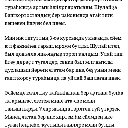
тураһында артыҡ һөйләргә яратманы. Шулай ҙа
Башҡортостандың бер районында атай тигән
кешенең йәшәүен белә инем.
Мин институттың 3-сө курсында уҡығанда әсәйем
юл фажиғәһенә тарып, мәрхүмә булды. Шулай итеп,
был донъяла япа-яңғыҙ тороп ҡалдым. Улай тип
әйтеү дөрөҫ тә түгелдер, сөнки был мәлгә ныҡлы
дуҫлашып йөрөгән егетем бар ине, беҙ уның менән
ғаилә ҡороу тураһында ла уйлай башлаған инек.
Әсәйемде юғалтыу ҡайғыһынан бер аҙ ғына булһа
ла арынғас, егетем мине ата-әсәһе менән
таныштырҙы. Улар яғында гөрләтеп туй үткәрҙек.
Минең яҡтан бер нисә әхирәтем һәм әсәйемдең ике
туған һеңлеһе, ҡустыһы ғаиләләре менән булды.