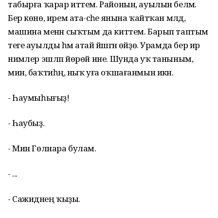
табырға ҡарар иттем. Районын, ауылын беләм.
Бер көнө, ирем ата-әсәһе янына ҡайтҡан мәлдә,
машина менән сыҡтым да киттем. Барып таптым
теге ауылды һәм атай йәшәгән өйҙө. Урамда бер ир
нимәлер эшләп йөрөй ине. Шунда уҡ таныным,
мин, баҡтиһәң, ныҡ уға оҡшағанмын икән.
- Һаумыһығыҙ!
- Һаубыҙ.
- Мин Гөлнара булам.
- ...
- Сажидәнең ҡыҙы.