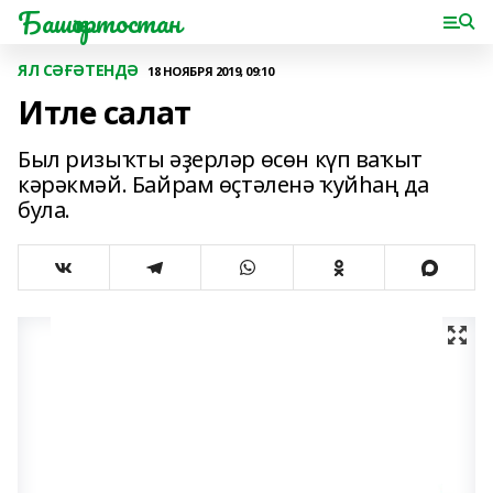
Башҡортостан
ЯЛ СӘҒӘТЕНДӘ
18 НОЯБРЯ 2019, 09:10
Итле салат
Был ризыҡты әҙерләр өсөн күп ваҡыт
кәрәкмәй. Байрам өҫтәленә ҡуйһаң да
була.