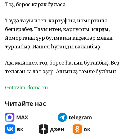
Тоҙ, борос кәрәк буласаҡ.
Тәүҙә тауыҡ итен, картуфты, йомортҡаны
бешерәбеҙ. Тауыҡ итен, картуфты, ҡыярҙы,
йомортҡаны ҙур булмаған киҫәктәр менән
турайбыҙ. Йәшел һуғанды ваҡлайбыҙ.
Аҙаҡ майонез, тоҙ, борос һалып бутайбыҙ. Беҙ
теләгән салат әҙер. Ашығыҙ тәмле булһын!
Gotovim-doma.ru
Читайте нас