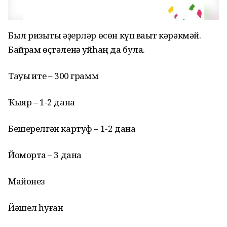
Был ризыҡты әҙерләр өсөн күп ваҡыт кәрәкмәй.
Байрам өҫтәленә ҡуйһаң да була.
Тауыҡ ите – 300 грамм
Ҡыяр – 1-2 дана
Бешерелгән картуф – 1-2 дана
Йомортҡа – 3 дана
Майонез
Йәшел һуған