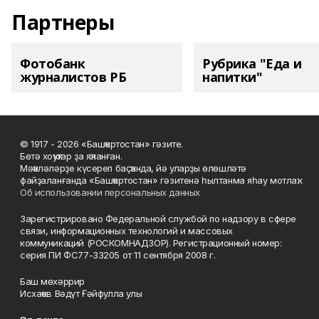
Партнеры
Фотобанк
Рубрика "Еда и
журналистов РБ
напитки"
© 1917 - 2026 «Башҡортостан» гәзите.
Бөтә хоҡуҡтар ҙа яҡланған.
Мәҡәләләрҙе күсереп баҫҡанда, йә уларҙы өлөшләтә
файҙаланғанда «Башҡортостан» гәзитенә һылтанма яһау мотлаҡ.
Об использовании персональных данных
Зарегистрировано Федеральной службой по надзору в сфере
связи, информационных технологий и массовых
коммуникаций (РОСКОМНАДЗОР). Регистрационный номер:
серия ПИ ФС77-33205 от 11 сентября 2008 г.
Баш мөхәррир
Исхаҡов Вәдүт Ғәйфулла улы