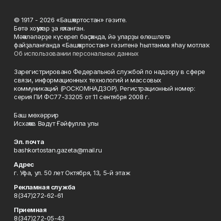
© 1917 - 2026 «Башҡортостан» гәзите.
Бөтә хоҡуҡтар ҙа яҡланған.
Мәҡәләләрҙе күсереп баҫҡанда, йә уларҙы өлөшләтә
файҙаланғанда «Башҡортостан» гәзитенә һылтанма яһау мотлаҡ.
Об использовании персональных данных
Зарегистрировано Федеральной службой по надзору в сфере
связи, информационных технологий и массовых
коммуникаций (РОСКОМНАДЗОР). Регистрационный номер:
серия ПИ ФС77-33205 от 11 сентября 2008 г.
Баш мөхәррир
Исхаҡов Вәдүт Ғәйфулла улы
Эл. почта
bashkortostan.gazeta@mail.ru
Адрес
г. Уфа, ул. 50 лет Октября, 13, 5-й этаж
Рекламная служба
8(347)272-62-61
Приемная
8(347)272-05-43