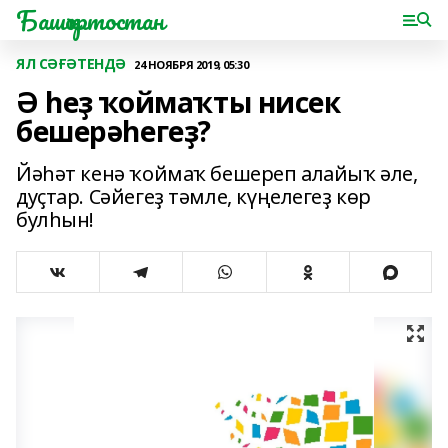
Башҡортостан
ЯЛ СӘҒӘТЕНДӘ
24 НОЯБРЯ 2019, 05:30
Ә һеҙ ҡоймаҡты нисек
бешерәһегеҙ?
Йәһәт кенә ҡоймаҡ бешереп алайыҡ әле,
дуҫтар. Сәйегеҙ тәмле, күңелегеҙ көр
булһын!