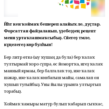
Йәһәт кенә ҡоймаҡ бешереп алайыҡ әле, дуҫтар.
Форсаттан файҙаланып, үҙебеҙҙең рецепт
менән уртаҡлашмаҡсыбыҙ. Сәйегеҙ тәмле,
күңелегеҙ көр булһын!
Бер литр һөткә (һыу ҡушһаң да була) бер ҡалаҡ
тултырмай ҡоро сүпрә, өс йомортҡа, һигеҙ ҡалаҡ
манный ярмаһы, бер балғалаҡ тоҙ, ике ҡалаҡ
шәкәр, ике ҡалаҡ көнбағыш майы, самалап он
ҡушып туғыйбыҙ. Уны йылы урынға ултыртып
торабыҙ.
Ҡоймаҡ ҡамыры матур булып ҡабарып сыҡҡас,