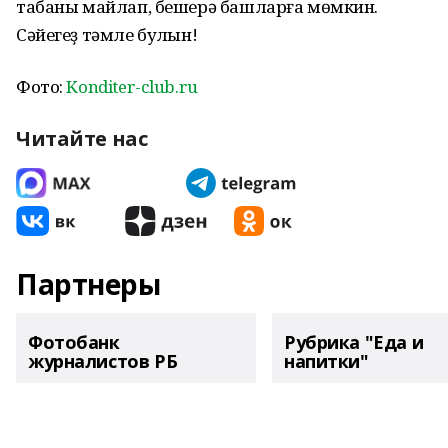
табаны майлап, бешерә башларға мөмкин.
Сәйегеҙ тәмле булһын!
Фото:
Konditer-club.ru
Читайте нас
Партнеры
Фотобанк
Рубрика "Еда и
журналистов РБ
напитки"