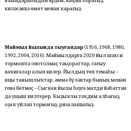
яҡындарығыҙҙан ярҙам, кәңәш һорағыҙ,
киләсәккә өмөт менән ҡарағыҙ.
Маймыл йылында тыуғандар
(1956, 1968, 1980,
1992, 2004, 2016). Маймылдарға 2020 йыл шәхси
тормошта онотолмаҫ тәьҫораттар, сағыу
ваҡиғалар алып килер. Йылдың төп темаһы –
яңы танышлыҡтар, әммә бүләктәр бының менән
генә бөтмәҫ – Сысҡан йылы һеҙгә матди йәһәттән
дә уңыш килтерер. Ҡыҙыҡлы тәҡдим алһағыҙ,
оҙаҡ уйлап тормағыҙ, ризалашығыҙ.