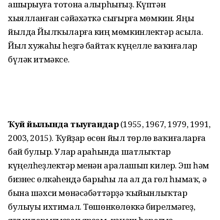
ашырыуға тотона алырһығыҙ. Күптән
хыялланған сәйәхәткә сығырға мөмкин. Яңы
йылда Йылҡыларға киң мөмкинлектәр асыла.
Йыл хужаһы һеҙгә байтаҡ күңелле ваҡиғалар
бүләк итмәксе.
Ҡуй йылында тыуғандар
(1955, 1967, 1979, 1991,
2003, 2015). Ҡуйҙар өсөн йыл төрлө ваҡиғаларға
бай булыр. Улар араһында шатлыҡтар
күңелһеҙлектәр менән аралашып килер. Эш һәм
бизнес өлкәһендә барыһы ла ал да гөл һымаҡ, ә
бына шәхси мөнәсәбәттәрҙә ҡыйын­лыҡтар
булыуы ихтимал. Төшөнкөлөккә бирелмәгеҙ,