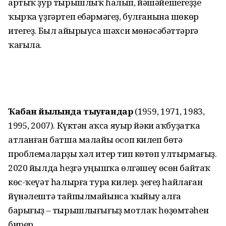
артыҡ ҙур тырышлыҡ һалып, йәшәйе­шегеҙҙе
ҡырҡа үҙгәртеп ебәрмәгеҙ, булғанына шөкөр
итегеҙ. Был айырыуса шәхси мөнәсәбәттәргә
ҡағыла.
Ҡабан йылында тыуғандар
(1959, 1971, 1983,
1995, 2007). Күктән аҡса яуыр йәки аҡбуҙатҡа
атланған батша малайы осоп килеп бөтә
проблемаларҙы хәл итер тип көтөп ултырмағыҙ.
2020 йылда һеҙгә уңышҡа өлгәшеү өсөн байтаҡ
көс-ҡеүәт һалырға тура килер. Үҙегеҙ һайлаған
йүнәлештә тайпылмайынса ҡыйыу алға
барығыҙ – тырышлығығыҙ мотлаҡ һөҙөмтәһен
бирер.