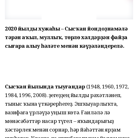
2020 йылдың хужаһы – Сысҡан йондоҙнамәлә
тәрән аҡыл, муллыҡ, төрлө хәлдәрҙән файҙа
сығара алыу һәләте менән кәүҙәләндерелә.
Сысҡан йылында тыуғандар
(1948, 1960, 1972,
1984, 1996, 2008). Үҙегеҙҙең йылды рәхәтләнеп,
тыныс ҡына үткәрерһегеҙ. Эшҡыуарлыҡта,
вазифаға үрләүҙә уңыш көтә. Ғаиләлә лә
мөнәсәбәттәр насар түгел – яҡындарығыҙ
хәстәрлек менән сорнар, һәр йәһәттән ярҙам