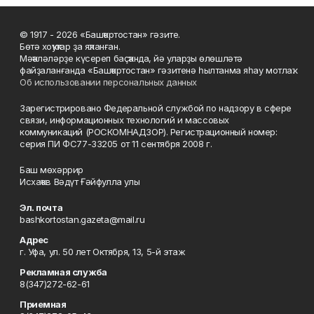
© 1917 - 2026 «Башҡортостан» гәзите.
Бөтә хоҡуҡтар ҙа яҡланған.
Мәҡәләләрҙе күсереп баҫҡанда, йә уларҙы өлөшләтә
файҙаланғанда «Башҡортостан» гәзитенә һылтанма яһау мотлаҡ.
Об использовании персональных данных
Зарегистрировано Федеральной службой по надзору в сфере
связи, информационных технологий и массовых
коммуникаций (РОСКОМНАДЗОР). Регистрационный номер:
серия ПИ ФС77-33205 от 11 сентября 2008 г.
Баш мөхәррир
Исхаҡов Вәдүт Ғәйфулла улы
Эл. почта
bashkortostan.gazeta@mail.ru
Адрес
г. Уфа, ул. 50 лет Октября, 13, 5-й этаж
Рекламная служба
8(347)272-62-61
Приемная