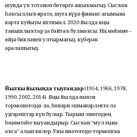
шунда уҡ тотоноп бөтөргә ашыҡмағыҙ. Сысҡан
һаҡсыллыҡ ярата, шуға күрә финанс ағымына
кәртә ҡуйыуы ихтимал. 2020 йылда яңы
танышлыҡтар ҙа байтаҡ булмаҡсы. Иң мөһиме –
өйҙә бикләнеп ултырмағыҙ, күберәк
аралашығыҙ.
Йылҡы йылында тыуғандар
(1954, 1966, 1978,
1990, 2002, 2014). Яңы йылда шәхси
тормошоғоҙҙа ла, һөнәри эшмә­кәрлектә лә
үҙгәрештәр күп булыр. Тырыш эшегеҙҙең
һөҙөмтәһе ҡыуандырыр. Сысҡан “мул ғына
аҡса” алып килер. Уны ниәтегеҙҙе тормошҡа