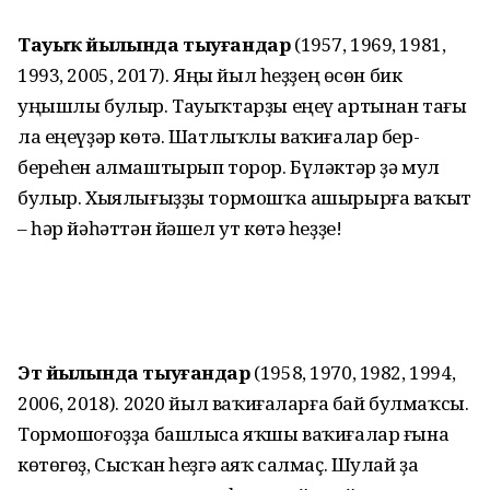
Тауыҡ йылында тыуғандар
(1957, 1969, 1981,
1993, 2005, 2017). Яңы йыл һеҙҙең өсөн бик
уңышлы булыр. Тауыҡтарҙы еңеү артынан тағы
ла еңеүҙәр көтә. Шатлыҡлы ваҡиғалар бер-
береһен алмаштырып торор. Бүләктәр ҙә мул
булыр. Хыялығыҙҙы тормошҡа ашырырға ваҡыт
– һәр йәһәттән йәшел ут көтә һеҙҙе!
Эт йылында тыуғандар
(1958, 1970, 1982, 1994,
2006, 2018). 2020 йыл ваҡиғаларға бай булмаҡсы.
Тормошоғоҙҙа башлыса яҡшы ваҡиғалар ғына
көтөгөҙ, Сысҡан һеҙгә аяҡ салмаҫ. Шулай ҙа