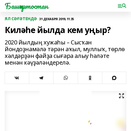
Башҡортостан
ЯЛ СӘҒӘТЕНДӘ
31 ДЕКАБРЯ 2019, 11:35
Киләһе йылда кем уңыр?
2020 йылдың хужаһы – Сысҡан
йондоҙнамәлә тәрән аҡыл, муллыҡ, төрлө
хәлдәрҙән файҙа сығара алыу һәләте
менән кәүҙәләндерелә.