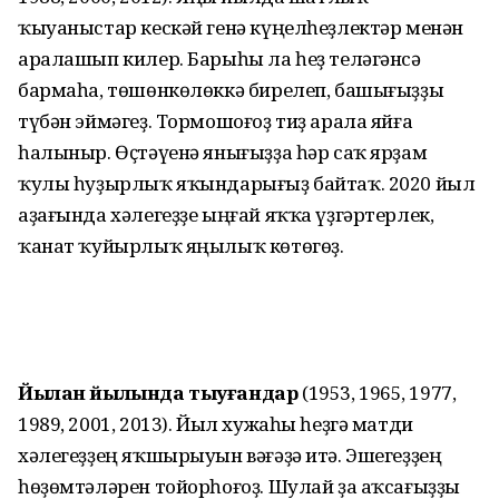
ҡыуаныстар кескәй генә күңелһеҙлектәр менән
аралашып килер. Барыһы ла һеҙ те­ләгәнсә
бармаһа, төшөнкөлөккә бирелеп, башығыҙҙы
түбән эймәгеҙ. Тормошоғоҙ тиҙ арала яйға
һалыныр. Өҫтәүенә янығыҙҙа һәр саҡ ярҙам
ҡулы һуҙырлыҡ яҡындарығыҙ байтаҡ. 2020 йыл
аҙағында хәлегеҙҙе ыңғай яҡҡа үҙгәртерлек,
ҡанат ҡуйырлыҡ яңылыҡ көтөгөҙ.
Йылан йылында тыуғандар
(1953, 1965, 1977,
1989, 2001, 2013). Йыл хужаһы һеҙгә матди
хәлегеҙҙең яҡшырыуын вәғәҙә итә. Эшегеҙҙең
һөҙөмтәләрен тойорһоғоҙ. Шулай ҙа аҡсағыҙҙы