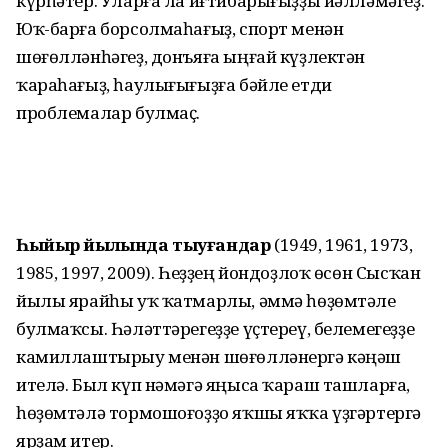
күрһәтер. Уларға ла иғтибарығыҙҙы йәлләмәгеҙ.
Юҡ-барға борсолмаһағыҙ, спорт менән
шөғөлләнһәгеҙ, донъяға ыңғай күҙлектән
ҡараһағыҙ, һаулығығыҙға бәйле етди
проблемалар булмаҫ.
Һыйыр йылында тыуғандар
(1949, 1961, 1973,
1985, 1997, 2009). Һеҙҙең йондоҙлоҡ өсөн Сысҡан
йылы ярайһы уҡ ҡатмарлы, әммә һөҙөмтәле
булмаҡсы. Һәләттәрегеҙҙе үҫтереү, белемегеҙҙе
камиллаштырыу менән шөғөлләнергә кәңәш
ителә. Был күп нәмәгә яңыса ҡараш ташларға,
һөҙөмтәлә тормошоғоҙҙо яҡшы яҡҡа үҙгәртергә
ярҙам итер.