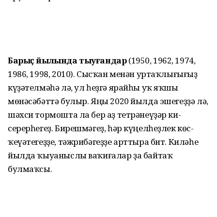
Барыҫ йылында тыуғандар
(1950, 1962, 1974,
1986, 1998, 2010). Сысҡан менән уртаҡлығығыҙ
күҙәтелмәһә лә, ул һеҙгә ярайһы уҡ яҡшы
мөнәсәбәттә булыр. Яңы 2020 йылда эшегеҙҙә лә,
шәхси тормошта ла бер аҙ тетрәнеүҙәр ки­
серерһегеҙ. Бирешмәгеҙ, һәр күңелһеҙлек көс-
ҡеүәтегеҙҙе, тәжрибәгеҙҙе арттыра бит. Киләһе
йылда ҡыуаныслы ваҡиғалар ҙа байтаҡ
булмаҡсы.