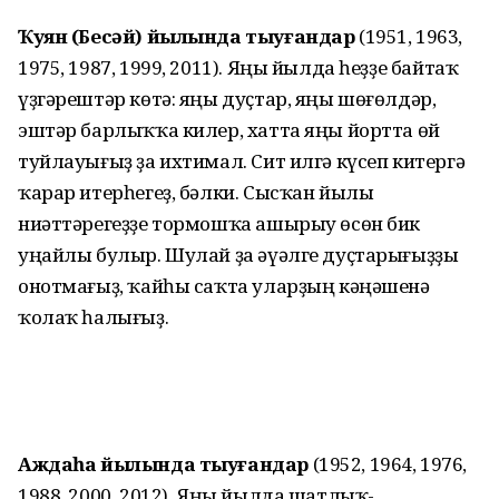
Ҡуян (Бесәй) йылында тыуғандар
(1951, 1963,
1975, 1987, 1999, 2011). Яңы йылда һеҙҙе байтаҡ
үҙгәрештәр көтә: яңы дуҫтар, яңы шөғөлдәр,
эштәр барлыҡҡа килер, хатта яңы йортта өй
туйлауығыҙ ҙа ихтимал. Сит илгә күсеп китергә
ҡарар итерһегеҙ, бәлки. Сысҡан йылы
ниәттәрегеҙҙе тормошҡа ашырыу өсөн бик
уңайлы булыр. Шулай ҙа әүәлге дуҫтарығыҙҙы
онотмағыҙ, ҡайһы саҡта уларҙың кәңәшенә
ҡолаҡ һалығыҙ.
Аждаһа йылында тыуғандар
(1952, 1964, 1976,
1988, 2000, 2012). Яңы йылда шатлыҡ-