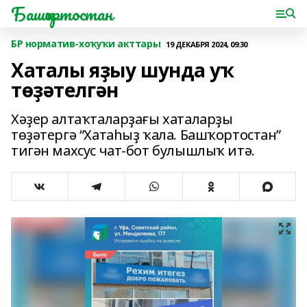
Башҡортостан
БР норматив-хоҡуҡи акттары
19 ДЕКАБРЯ 2024, 09:30
Хаталы яҙыу шунда уҡ
төҙәтелгән
Хәҙер алтаҡталарҙағы хаталарҙы
төҙәтергә “Хатаһыҙ ҡала. Башҡортостан”
тигән махсус чат-бот булышлыҡ итә.