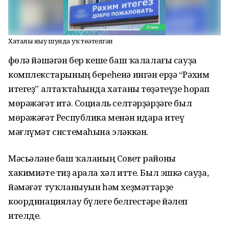
Хаталы яҙыу шунда уҡ төҙәтелгән
Өфөлә йәшәгән бер кеше баш ҡалалағы сауҙа
комплекстарының береһенә ингән ерҙә “Рәхим
итегеҙ” алтаҡтаһында хатаны төҙәтеүҙе һорап
мөрәжәғәт итә. Социаль селтәрҙәрҙәге был
мөрәжәғәт Республика менән идара итеү
мәғлүмәт системаһына эләккән.
Мәсьәләне баш ҡаланың Совет районы
хакимиәте тиҙ арала хәл итте. Был эшкә сауҙа,
йәмәғәт туҡланыуын һәм хеҙмәттәрҙе
координациялау бүлеге белгестәре йәлеп
ителде.