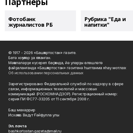
Партнеры
Фотобанк
Рубрика "Еда и
журналистов РБ
напитки"
© 1917 - 2026 «Башҡортостан» гәзите.
Бөтә хоҡуҡтар ҙа яҡланған.
Мәҡәләләрҙе күсереп баҫҡанда, йә уларҙы өлөшләтә
файҙаланғанда «Башҡортостан» гәзитенә һылтанма яһау мотлаҡ.
Об использовании персональных данных
Зарегистрировано Федеральной службой по надзору в сфере
связи, информационных технологий и массовых
коммуникаций (РОСКОМНАДЗОР). Регистрационный номер:
серия ПИ ФС77-33205 от 11 сентября 2008 г.
Баш мөхәррир
Исхаҡов Вәдүт Ғәйфулла улы
Эл. почта
bashkortostan.gazeta@mail.ru