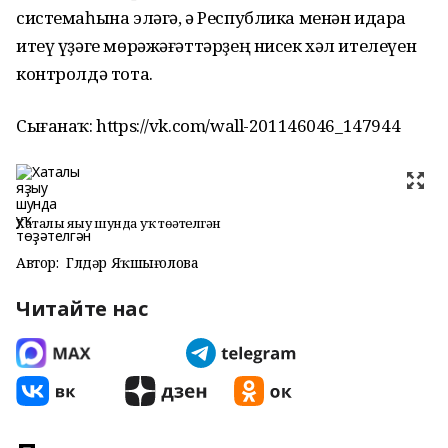
системаһына эләгә, ә Республика менән идара
итеү үҙәге мөрәжәғәттәрҙең нисек хәл ителеүен
контролдә тота.
Сығанаҡ: https://vk.com/wall-201146046_147944
Хаталы яҙыу шунда уҡ төҙәтелгән
Автор:
Гөлдәр Яҡшығолова
Читайте нас