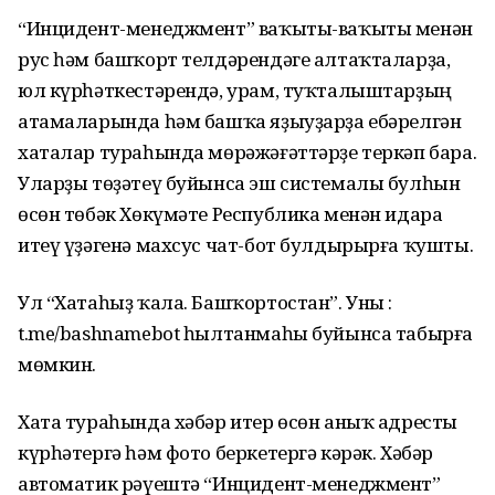
“Инцидент-менеджмент” ваҡыты-ваҡыты менән
рус һәм башҡорт телдәрендәге алтаҡталарҙа,
юл күрһәткестәрендә, урам, туҡталыштарҙың
атамаларында һәм башҡа яҙыуҙарҙа ебәрелгән
хаталар тураһында мөрәжәғәттәрҙе теркәп бара.
Уларҙы төҙәтеү буйынса эш системалы булһын
өсөн төбәк Хөкүмәте Республика менән идара
итеү үҙәгенә махсус чат-бот булдырырға ҡушты.
Ул “Хатаһыҙ ҡала. Башҡортостан”. Уны :
t.me/bashnamebot һылтанмаһы буйынса табырға
мөмкин.
Хата тураһында хәбәр итер өсөн аныҡ адресты
күрһәтергә һәм фото беркетергә кәрәк. Хәбәр
автоматик рәүештә “Инцидент-менеджмент”