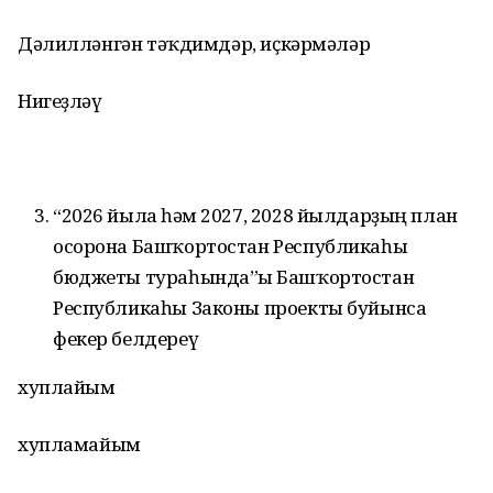
Дәлилләнгән тәҡдимдәр, иҫкәрмәләр
Нигеҙләү
“2026 йылға һәм 2027, 2028 йылдарҙың план
осорона Башҡортостан Республикаһы
бюджеты тураһында”ғы Башҡортостан
Республикаһы Законы проекты буйынса
фекер белдереү
хуплайым
хупламайым