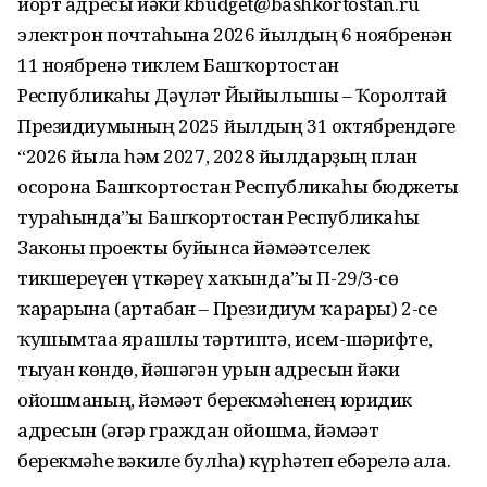
йорт адресы йәки kbudget@bashkortostan.ru
электрон почтаһына 2026 йылдың 6 ноябренән
11 ноябренә тиклем Башҡортостан
Республикаһы Дәүләт Йыйылышы – Ҡоролтай
Президиумының 2025 йылдың 31 октябрендәге
“2026 йылға һәм 2027, 2028 йылдарҙың план
осорона Башҡортостан Республикаһы бюджеты
тураһында”ғы Башҡортостан Республикаһы
Законы проекты буйынса йәмәғәтселек
тикшереүен үткәреү хаҡында”ғы П-29/3-сө
ҡарарына (артабан – Президиум ҡарары) 2-се
ҡушымтаға ярашлы тәртиптә, исем-шәрифте,
тыуған көндө, йәшәгән урын адресын йәки
ойошманың, йәмәғәт берекмәһенең юридик
адресын (әгәр граждан ойошма, йәмәғәт
берекмәһе вәкиле булһа) күрһәтеп ебәрелә ала.