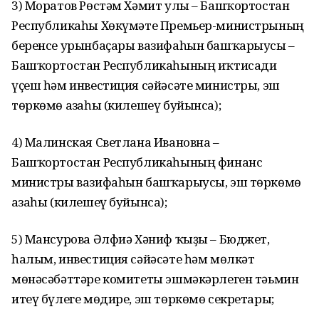
3) Моратов Рөстәм Хәмит улы – Башҡортостан
Республикаһы Хөкүмәте Премьер-министрының
беренсе урынбаҫары вазифаһын башҡарыусы –
Башҡортостан Республикаһының иҡтисади
үҫеш һәм инвестиция сәйәсәте министры, эш
төркөмө ағзаһы (килешеү буйынса);
4) Малинская Светлана Ивановна –
Башҡортостан Республикаһының финанс
министры вазифаһын башҡарыусы, эш төркөмө
ағзаһы (килешеү буйынса);
5) Мансурова Әлфиә Хәниф ҡыҙы – Бюджет,
һалым, инвестиция сәйәсәте һәм мөлкәт
мөнәсәбәттәре комитеты эшмәкәрлеген тәьмин
итеү бүлеге мөдире, эш төркөмө секретары;