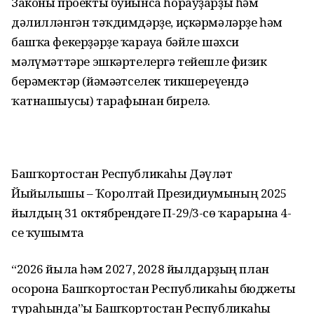
Законы проекты буйынса һорауҙарҙы һәм
дәлилләнгән тәҡдимдәрҙе, иҫкәрмәләрҙе һәм
башҡа фекерҙәрҙе ҡарауға бәйле шәхси
мәғлүмәттәре эшкәртелергә тейешле физик
берәмектәр (йәмәғәтселек тикшереүендә
ҡатнашыусы) тарафынан бирелә.
Башҡортостан Республикаһы Дәүләт
Йыйылышы – Ҡоролтай Президиумының 2025
йылдың 31 октябрендәге П-29/3-сө ҡарарына 4-
се ҡушымта
“2026 йылға һәм 2027, 2028 йылдарҙың план
осорона Башҡортостан Республикаһы бюджеты
тураһында”ғы Башҡортостан Республикаһы