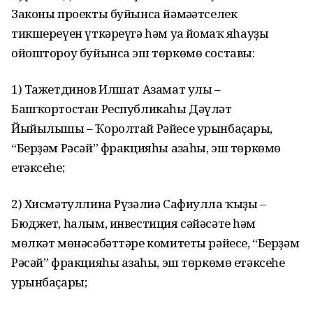
Законы проекты буйынса йәмәғәтселек
тикшереүен үткәреүгә һәм уға йомғаҡ яһауҙы
ойоштороу буйынса эш төркөмө составы:
1) Тажетдинов Илшат Азамат улы –
Башҡортостан Республикаһы Дәүләт
Йыйылышы – Ҡоролтай Рәйесе урынбаҫары,
“Берҙәм Рәсәй” фракцияһы ағзаһы, эш төркөмө
етәксеһе;
2) Хисмәтуллина Рүзәлиә Сафиулла ҡыҙы –
Бюджет, һалым, инвестиция сәйәсәте һәм
мөлкәт мөнәсәбәттәре комитеты рәйесе, “Берҙәм
Рәсәй” фракцияһы ағзаһы, эш төркөмө етәксеһе
урынбаҫары;