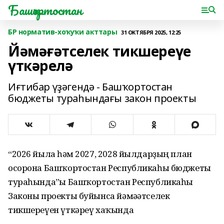
Башҡортостан
БР норматив-хоҡуҡи акттары
31 ОКТЯБРЯ 2025, 12:25
Йәмәғәтселек тикшереүе
үткәрелә
Иғтибар үҙәгендә - Башҡортостан
бюджеты тураһындағы закон проекты
“2026 йылға һәм 2027, 2028 йылдарҙың план
осорона Башҡортостан Республикаһы бюджеты
тураһында”ғы Башҡортостан Республикаһы
Законы проекты буйынса йәмәғәтселек
тикшереүен үткәреү хаҡында