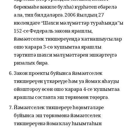
берекмәһе вәкиле булһа) күрһәтеп ебәрелә
ала, тип билдәләргә. 2006 йылдың 27
июлендәге “Шәхси мәғлүмәттәр тураһында”ғы
152-се Федераль законға ярашлы,
йәмәғәтселек тикшереүендә ҡатнашыусылар
ошо ҡарарға 3-сө ҡушымтаға ярашлы
тәртиптә шәхси мәғлүмәттәрен эшкәртеүгә
ризалыҡ бирә.
Закон проекты буйынса йәмәғәтселек
тикшереүен үткәреүҙе һәм уға йомғаҡ яһауҙы
ойоштороу өсөн ошо ҡарарға 4-се ҡушымтаға
ярашлы составта эш төркөмөн төҙөргә.
Йәмәғәтселек тикшереүе һөҙөмтәләре
буйынса эш төркөмөнә йәмәғәтселек
тикшереүенә йомғаҡлау һығымтаһын