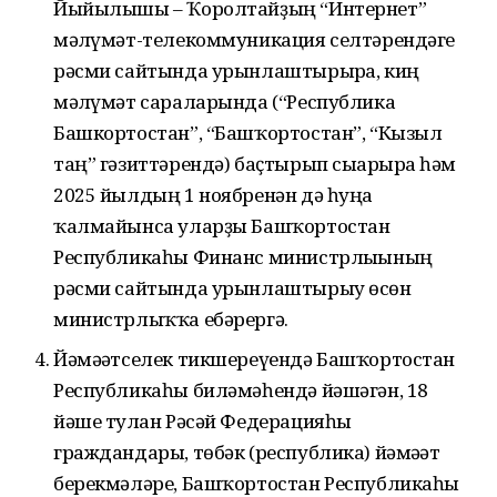
Йыйылышы – Ҡоролтайҙың “Интернет”
мәғлүмәт-телекоммуникация селтәрендәге
рәсми сайтында урынлаштырырға, киң
мәғлүмәт сараларында (“Республика
Башкортостан”, “Башҡортостан”, “Кызыл
таң” гәзиттәрендә) баҫтырып сығарырға һәм
2025 йылдың 1 ноябренән дә һуңға
ҡалмайынса уларҙы Башҡортостан
Республикаһы Финанс министрлығының
рәсми сайтында урынлаштырыу өсөн
министрлыҡҡа ебәрергә.
Йәмәғәтселек тикшереүендә Башҡортостан
Республикаһы биләмәһендә йәшәгән, 18
йәше тулған Рәсәй Федерацияһы
граждандары, төбәк (республика) йәмәғәт
берекмәләре, Башҡортостан Республикаһы