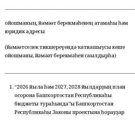
________________________________________________________
ойошманың, йәмәғәт берекмәһенең атамаһы һәм
юридик адресы
(йәмәғәтселек тикшереүендә ҡатнашыусы кеше
ойошманы, йәмәғәт берекмәһен сағылдырһа)
________________________________________________________
“2026 йылға һәм 2027, 2028 йылдарҙың план
осорона Башҡортостан Республикаһы
бюджеты тураһында”ғы Башҡортостан
Республикаһы Законы проектына һорауҙар