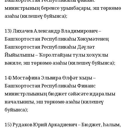
министрының беренсе урынбаҫары, эш төркөмө
ағзаһы (килешеү буйынса);
13) Лихачев Александр Владимирович –
Башҡортостан Республикаһы Хөкүмәтенең
Башҡортостан Республикаһы Дәүләт
Йыйылышы – Ҡоролтайҙағы тулы хоҡуҡлы
вәкиле, эш төркөмө ағзаһы (килешеү буйынса);
14) Мостафина Эльвира Өлфәт ҡыҙы –
Башҡортостан Республикаһы Финанс
министрлығының бюджет сәйәсәте идаралығы
начальнигы, эш төркөмө ағзаһы (килешеү
буйынса);
15) Рудаков Юрий Аркадиевич – Бюджет, һалым,