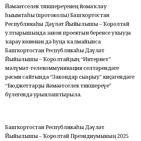
Йәмәғәтселек тикшереүенең йомғаҡлау
һығымтаһы (протоколы) Башҡортостан
Республикаһы Дәүләт Йыйылышы – Ҡоролтай
ултырышында закон проектын беренсе уҡыуҙа
ҡарау көнөнән дә һуңға ҡалмайынса
Башҡортостан Республикаһы Дәүләт
Йыйылышы – Ҡоролтайҙың “Интернет”
мәғлүмәт-телекоммуникация селтәрендәге
рәсми сайтында “Закондар сығарыу” киҫәгендәге
“Бюджеттарҙы йәмәғәтселек тикшереүе”
бүлегендә урынлаштырыла.
Башҡортостан Республикаһы Дәүләт
Йыйылышы – Ҡоролтай Президиумының 2025