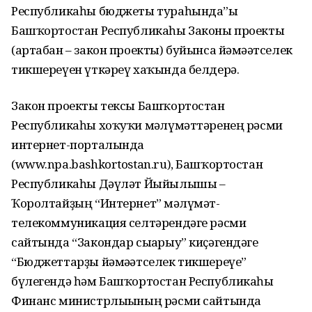
Республикаһы бюджеты тураһында”ғы
Башҡортостан Республикаһы Законы проекты
(артабан – закон проекты) буйынса йәмәғәтселек
тикшереүен үткәреү хаҡында белдерә.
Закон проекты тексы Башҡортостан
Республикаһы хоҡуҡи мәғлүмәттәренең рәсми
интернет-порталында
(www.npa.bashkortostan.ru), Башҡортостан
Республикаһы Дәүләт Йыйылышы –
Ҡоролтайҙың “Интернет” мәғлүмәт-
телекоммуникация селтәрендәге рәсми
сайтында “Закондар сығарыу” киҫәгендәге
“Бюджеттарҙы йәмәғәтселек тикшереүе”
бүлегендә һәм Башҡортостан Республикаһы
Финанс министрлығының рәсми сайтында