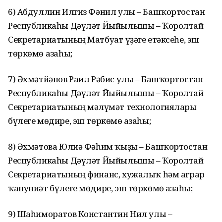
6) Абдуллин Илгиз Фәнил улы – Башҡортостан
Республикаһы Дәүләт Йыйылышы – Ҡоролтай
Секретариатының Матбуғат үҙәге етәксеһе, эш
төркөмө ағзаһы;
7) Әхмәтйәнов Раил Рәбис улы – Башҡортостан
Республикаһы Дәүләт Йыйылышы – Ҡоролтай
Секретариатының мәғлүмәт технологиялары
бүлеге мөдире, эш төркөмө ағзаһы;
8) Әхмәтова Юлиә Фәһим ҡыҙы – Башҡортостан
Республикаһы Дәүләт Йыйылышы – Ҡоролтай
Секретариатының финанс, хужалыҡ һәм аграр
ҡануниәт бүлеге мөдире, эш төркөмө ағзаһы;
9) Шаһиморатов Константин Нил улы –