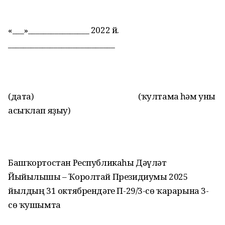
«___»________________ 2022 й.
____________________________
(дата) (ҡултамға һәм уны
асыҡлап яҙыу)
Башҡортостан Республикаһы Дәүләт
Йыйылышы – Ҡоролтай Президиумы 2025
йылдың 31 октябрендәге П-29/3-сө ҡарарына 3-
сө ҡушымта