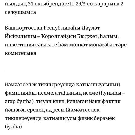
йылдың 31 октябрендәге П-29/3-сө ҡарарына 2-
се ҡушымта
Башҡортостан Республикаһы Дәүләт
Йыйылышы – Ҡоролтайҙың Бюджет, һалым,
инвестиция сәйәсәте һәм мөлкәт мөнәсәбәттәре
комитетына
________________________________________________________
йәмәғәтселек тикшереүендә ҡатнашыусының
фамилияһы, исеме, атаһының исеме (һуңғыһы –
әгәр булһа), тыуған көнө, йәшәгән йәки фактик
йәшәгән еренең адресы (йәмәғәтселек
тикшереүендә ҡатнашыусы физик берәмек
булһа)