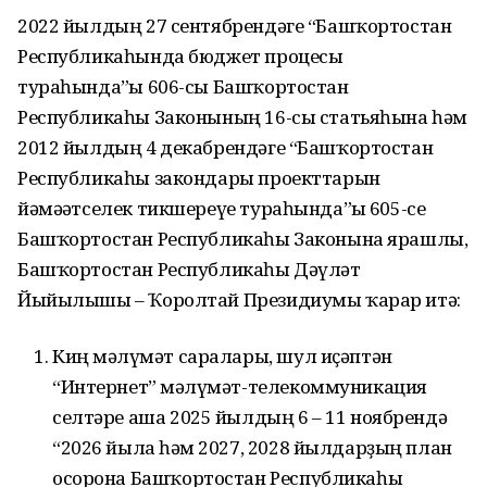
2022 йылдың 27 сентябрендәге “Башҡортостан
Республикаһында бюджет процесы
тураһында”ғы 606-сы Башҡортостан
Республикаһы Законының 16-сы статьяһына һәм
2012 йылдың 4 декабрендәге “Башҡортостан
Республикаһы закондары проекттарын
йәмәғәтселек тикшереүе тураһында”ғы 605-се
Башҡортостан Республикаһы Законына ярашлы,
Башҡортостан Республикаһы Дәүләт
Йыйылышы – Ҡоролтай Президиумы ҡарар итә:
Киң мәғлүмәт саралары, шул иҫәптән
“Интернет” мәғлүмәт-телекоммуникация
селтәре аша 2025 йылдың 6 – 11 ноябрендә
“2026 йылға һәм 2027, 2028 йылдарҙың план
осорона Башҡортостан Республикаһы