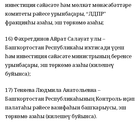
инвестиция сәйәсәте һәм мөлкәт мөнәсәбәттәре
комитеты рәйесе урынбаҫары, “ЛДПР”
фракцияһы ағзаһы, эш төркөмө ағзаһы;
16) Фәхретдинов Айрат Салауат улы –
Башҡортостан Республикаһы иҡтисади үҫеш
һәм инвестиция сәйәсәте министрының беренсе
урынбаҫары, эш төркөмө ағзаһы (килешеү
буйынса);
17) Теняева Людмила Анатольевна –
Башҡортостан Республикаһының Контроль-иҫәп
палатаһы рәйесе вазифаһын башҡарыусы, эш
төркөмө ағзаһы (килешеү буйынса).