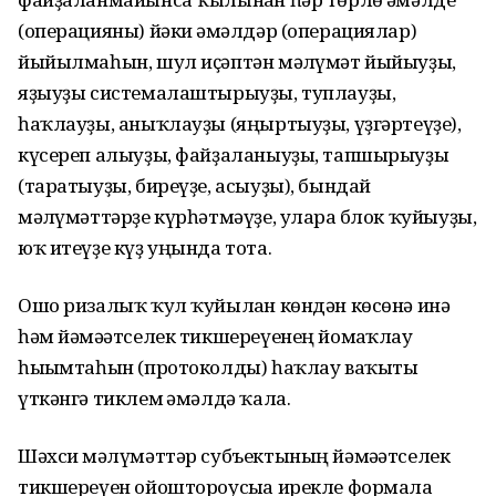
(операцияны) йәки ғәмәлдәр (операциялар)
йыйылмаһын, шул иҫәптән мәғлүмәт йыйыуҙы,
яҙыуҙы системалаштырыуҙы, туплауҙы,
һаҡлауҙы, аныҡлауҙы (яңыртыуҙы, үҙгәртеүҙе),
күсереп алыуҙы, файҙаланыуҙы, тапшырыуҙы
(таратыуҙы, биреүҙе, асыуҙы), бындай
мәғлүмәттәрҙе күрһәтмәүҙе, уларға блок ҡуйыуҙы,
юҡ итеүҙе күҙ уңында тота.
Ошо ризалыҡ ҡул ҡуйылған көндән көсөнә инә
һәм йәмәғәтселек тикшереүенең йомғаҡлау
һығымтаһын (протоколды) һаҡлау ваҡыты
үткәнгә тиклем ғәмәлдә ҡала.
Шәхси мәғлүмәттәр субъектының йәмәғәтселек
тикшереүен ойоштороусыға ирекле формала