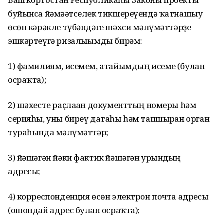
буйынса йәмәғәтселек тикшереүендә ҡатнашыу
өсөн кәрәкле түбәндәге шәхси мәғлүмәттәрҙе
эшкәртеүгә ризалығымды бирәм:
1) фамилиям, исемем, атайымдың исеме (булған
осраҡта);
2) шәхесте раҫлаған документтың номеры һәм
серияһы, уны биреү датаһы һәм тапшырған орган
тураһында мәғлүмәттәр;
3) йәшәгән йәки фактик йәшәгән урындың
адресы;
4) корреспонденция өсөн электрон почта адресы
(ошондай адрес булған осраҡта);