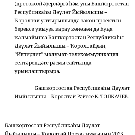
(протокол) әҙерләргә һәм уны Башҡортостан
Республикаһы Дәүләт Йыйылышы –
Ҡоролтай ултырышында закон проектын
беренсе уҡыуҙа ҡарау көнөнән дә һуңға
ҡалмайынса Башҡортостан Республикаһы
Дәүләт Йыйылышы – Ҡоролтайҙың
“Интернет” мәғлүмәт-телекоммуникация
селтәрендәге рәсми сайтында
урынлаштырырға.
Башҡортостан Республикаһы Дәүләт
Йыйылышы – Ҡоролтай Рәйесе К. ТОЛКАЧЕВ.
Башҡортостан Республикаһы Дәүләт
Йыйылышы – Ҡоролтай Президиумының 2025