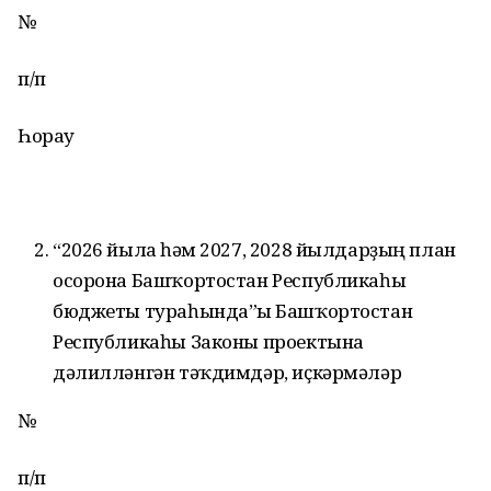
№
п/п
Һорау
“2026 йылға һәм 2027, 2028 йылдарҙың план
осорона Башҡортостан Республикаһы
бюджеты тураһында”ғы Башҡортостан
Республикаһы Законы проектына
дәлилләнгән тәҡдимдәр, иҫкәрмәләр
№
п/п