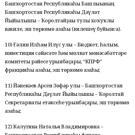
Башҡортостан Республикаһы Башлығының
Башҡортостан Республикаһы Дәүләт
Йыйылышы – Ҡоролтайҙағы тулы хоҡуҡлы
вәкиле, эш төркөмө ағзаһы (килешеү буйынса).
10) Ғәлин Илһам Илүс улы – Бюджет, һалым,
инвестиция сәйәсәте һәм мөлкәт мөнәсәбәттәре
комитеты рәйесе урынбаҫары, “КПРФ”
фракцияһы ағзаһы, эш төркөмө ағзаһы;
11) Йәнекәев Арсен Зөфәр улы – Башҡортостан
Республикаһы Дәүләт Йыйылышы – Ҡоролтай
Секретариаты етәксеһе урынбаҫары, эш төркөмө
ағзаһы;
12) Калугина Наталья Владимировна –
Башҡортостан Республикаһы финанс