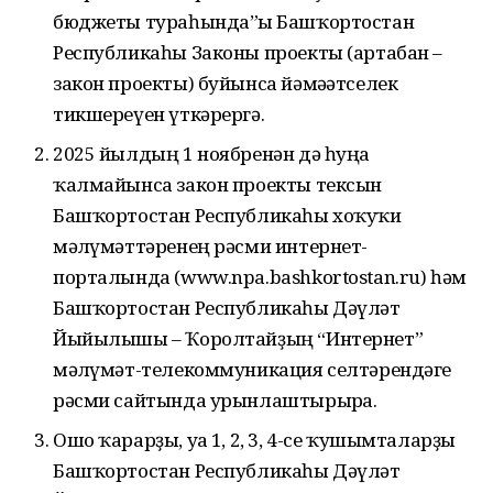
бюджеты тураһында”ғы Башҡортостан
Республикаһы Законы проекты (артабан –
закон проекты) буйынса йәмәғәтселек
тикшереүен үткәрергә.
2025 йылдың 1 ноябренән дә һуңға
ҡалмайынса закон проекты тексын
Башҡортостан Республикаһы хоҡуҡи
мәғлүмәттәренең рәсми интернет-
порталында (www.npa.bashkortostan.ru) һәм
Башҡортостан Республикаһы Дәүләт
Йыйылышы – Ҡоролтайҙың “Интернет”
мәғлүмәт-телекоммуникация селтәрендәге
рәсми сайтында урынлаштырырға.
Ошо ҡарарҙы, уға 1, 2, 3, 4-се ҡушымталарҙы
Башҡортостан Республикаһы Дәүләт