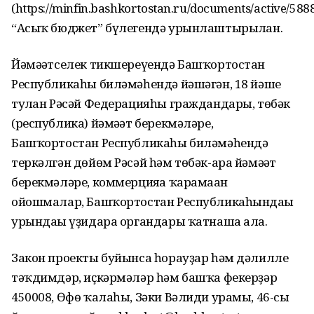
(https://minfin.bashkortostan.ru/documents/active/588
“Асыҡ бюджет” бүлегендә урынлаштырылған.
Йәмәғәтселек тикшереүендә Башҡортостан
Республикаһы биләмәһендә йәшәгән, 18 йәше
тулған Рәсәй Федерацияһы граждандары, төбәк
(республика) йәмәғәт берекмәләре,
Башҡортостан Республикаһы биләмәһендә
теркәлгән дөйөм Рәсәй һәм төбәк-ара йәмәғәт
берекмәләре, коммерцияға ҡарамаған
ойошмалар, Башҡортостан Республикаһындағы
урындағы үҙидара органдары ҡатнаша ала.
Закон проекты буйынса һорауҙар һәм дәлилле
тәҡдимдәр, иҫкәрмәләр һәм башҡа фекерҙәр
450008, Өфө ҡалаһы, Зәки Вәлиди урамы, 46-сы