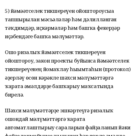
5) йәмәғәтселек тикшереүен ойоштороусыға
тапшырылған мәсьәләләр һәм дәлилләнгән
тәҡдимдәр, иҫкәрмәләр һәм башҡа фекерҙәр
иҫәбендәге башҡа мәғлүмәттәр.
Ошо ризалыҡ йәмәғәтселек тикшереүен
ойоштороу, закон проекты буйынса йәмәғәтселек
тикшереүенең йомғаҡлау һығымтаһын (протокол)
әҙерләү өсөн кәрәкле шәхси мәғлүмәттәргә
ҡарата ғәмәлдәрҙе башҡарыу маҡсатында
бирелә.
Шәхси мәғлүмәттәрҙе эшкәртеүгә ризалыҡ
ошондай мәғлүмәттәргә ҡарата
автоматлаштырыу сараларын файҙаланып йәки
файҙаланмайынса ҡылынған һәр төрлө ғәмәлде