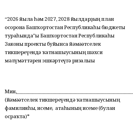
“2026 йылға һәм 2027, 2028 йылдарҙың план
осорона Башҡортостан Республикаһы бюджеты
тураһында”ғы Башҡортостан Республикаһы
Законы проекты буйынса йәмәғәтселек
тикшереүендә ҡатнашыусының шәхси
мәғлүмәттәрен эшкәртеүгә ризалығы
Мин,____________________________________________________
(йәмәғәтселек тикшереүендә ҡатнашыусының
фамилияһы, исеме, атаһының исеме (булған
осраҡта)*
________________________________________________________