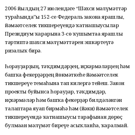
2006 йылдың 27 июлендәге “Шәхси мәғлүмәттәр
тураһында”ғы 152-се Федераль законға ярашлы,
йәмәғәтселек тикшереүендә ҡатнашыусылар
Президиум ҡарарына 3-сө ҡушымтаға ярашлы
тәртиптә шәхси мәғлүмәттәрен эшкәртеүгә
ризалыҡ бирә.
Һорауҙарҙың, тәҡдимдәрҙең, иҫкәрмәләрҙең һәм
башҡа фекерҙәрҙең йөкмәткеһе йәмәғәтселек
тикшереүе темаһына тап килергә тейеш. Закон
проекты буйынса һорауҙар, тәҡдимдәр,
иҫкәрмәләр һәм башҡа фекерҙәр билдәләнгән
талаптарға яуап бирмәһә һәм (йәки) йәмәғәтселек
тикшереүендә ҡатнашыусы тарафынан дөрөҫ
булмаған мәғлүмәт биреүе асыҡланһа, ҡаралмай.