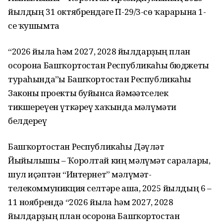
йылдың 31 октябрендәге П-29/3-сө ҡарарына 1-
се ҡушымта
“2026 йылға һәм 2027, 2028 йылдарҙың план
осорона Башҡортостан Республикаһы бюджеты
тураһында”ғы Башҡортостан Республикаһы
Законы проекты буйынса йәмәғәтселек
тикшереүен үткәреү хаҡында мәғлүмәти
белдереү
Башҡортостан Республикаһы Дәүләт
Йыйылышы – Ҡоролтай киң мәғлүмәт саралары,
шул иҫәптән “Интернет” мәғлүмәт-
телекоммуникция селтәре аша, 2025 йылдың 6 –
11 ноябрендә “2026 йылға һәм 2027, 2028
йылдарҙың план осорона Башҡортостан