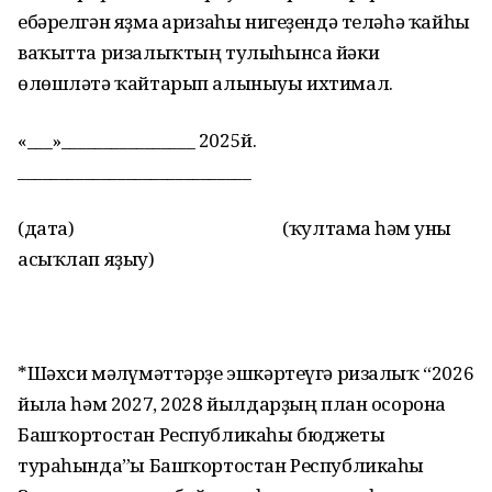
ебәрелгән яҙма ғаризаһы нигеҙендә теләһә ҡайһы
ваҡытта ризалыҡтың тулыһынса йәки
өлөшләтә ҡайтарып алыныуы ихтимал.
«___»________________ 2025й.
____________________________
(дата) (ҡултамға һәм уны
асыҡлап яҙыу)
*Шәхси мәғлүмәттәрҙе эшкәртеүгә ризалыҡ “2026
йылға һәм 2027, 2028 йылдарҙың план осорона
Башҡортостан Республикаһы бюджеты
тураһында”ғы Башҡортостан Республикаһы