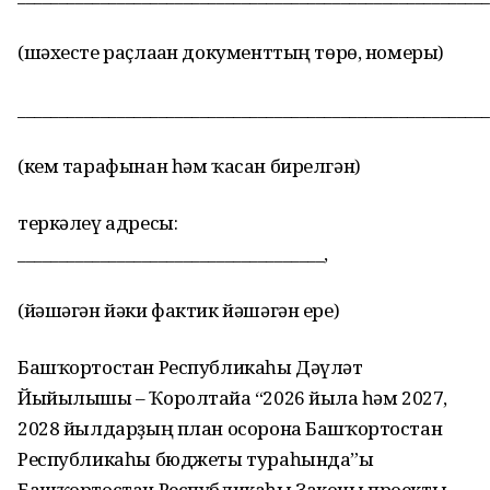
(шәхесте раҫлаған документтың төрө, номеры)
_________________________________________________________
(кем тарафынан һәм ҡасан бирелгән)
теркәлеү адресы:
_____________________________________,
(йәшәгән йәки фактик йәшәгән ере)
Башҡортостан Республикаһы Дәүләт
Йыйылышы – Ҡоролтайға “2026 йылға һәм 2027,
2028 йылдарҙың план осорона Башҡортостан
Республикаһы бюджеты тураһында”ғы
Башҡортостан Республикаһы Законы проекты