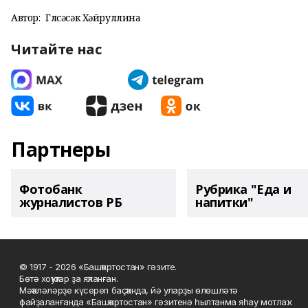
Автор:
Гөлсәсәк Хәйруллина
Читайте нас
Партнеры
Фотобанк
Рубрика "Еда и
журналистов РБ
напитки"
© 1917 - 2026 «Башҡортостан» гәзите.
Бөтә хоҡуҡтар ҙа яҡланған.
Мәҡәләләрҙе күсереп баҫҡанда, йә уларҙы өлөшләтә
файҙаланғанда «Башҡортостан» гәзитенә һылтанма яһау мотлаҡ.