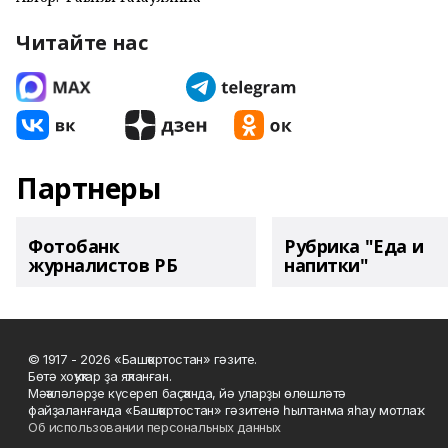
Читайте нас
Партнеры
Фотобанк
Рубрика "Еда и
журналистов РБ
напитки"
© 1917 - 2026 «Башҡортостан» гәзите.
Бөтә хоҡуҡтар ҙа яҡланған.
Мәҡәләләрҙе күсереп баҫҡанда, йә уларҙы өлөшләтә
файҙаланғанда «Башҡортостан» гәзитенә һылтанма яһау мотлаҡ.
Об использовании персональных данных