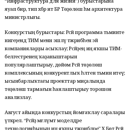
“Инфраструктура для жизни”) бурыстарына
яуап бирә, тип хәбәр итә БР Төҙөлөш һәм архитектура
министрлығы.
Конкурстың бурыстары: Рәсәй программа тәьминәте
нигеҙендә ТИМ менән эшләү тәжрибәһенә эйә
компанияларҙы асыҡлау; Рәсәйҙең иң яҡшы ТИМ-
белгестәренең ҡаҙаныштарын
популярлаштырыу, дөйөм Рәсәй төҙөлөш
комплексының конкурентлыҡ һәләтен тәьмин итеү;
ысынбарлыҡтағы проекттар миҫалында
төҙөлөш тармағын һанлаштырыу торошон
анализлау.
Август айында конкурстың йомғаҡлау саралары
үткәрелә. “Рәсәйҙә мәғлүмәт моделдәре
технологияһының иң яҡшы тәжрибәләре” Х Бөтә Рәсәй