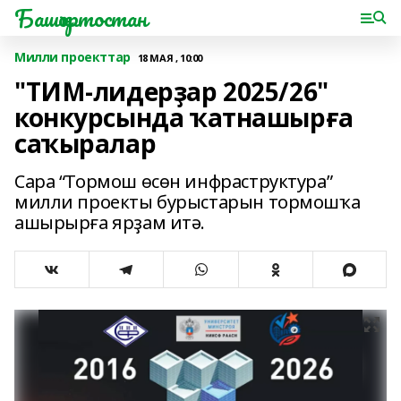
Башҡортостан
Милли проекттар
18 МАЯ , 10:00
"ТИМ-лидерҙар 2025/26"
конкурсында ҡатнашырға
саҡыралар
Сара “Тормош өсөн инфраструктура”
милли проекты бурыстарын тормошҡа
ашырырға ярҙам итә.