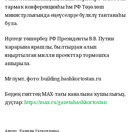
тармаҡ конференцияһы һәм РФ Төҙөлөш
министрлығында еңеүселәрҙе бүләкләү тантанаһы
була.
Иҫегеҙгә төшөрәбеҙ: РФ Президенты В.В. Путин
ҡарарына ярашлы, былтырҙан алып
яңыртылған милли проекттар тормошҡа
ашырыла.
Мәғлүмәт, фото: building.bashkortostan.ru
Беҙҙең гәзиттең МАХ-тағы каналына ҡушылығыҙ,
дуҫтар:
https://max.ru/gazetabashkortostan
Автор:
Равиля Гатауллина