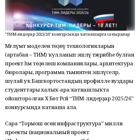
"ТИМ-лидерҙар 2025/26" конкурсында ҡатнашырға саҡыралар
Мәғлүмәт моделен төҙөү технологияларын
(артабан – ТИМ) ҡулланып эшләү тәжрибәһе булған
проект һәм төҙөлөш компаниялары, архитектура
бюролары, программа тәьминәтен эшләүселәр,
шулай уҡ Башҡортостандың профилле вуздары
студенттары халыҡ-ара ҡатнашлыҡта
ойошторолған X Бөтә Рәсәй “ТИМ-лидерҙар 2025/26”
конкурсында ҡатнаша ала.
Сара “Тормош өсөн инфраструктура” милли
проекты (национальный проект