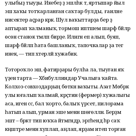
улыбыҙ тыуҙы. Икебеҙ ҙә эш­ләһәк тә, яртышар йыл
эш хаҡы тотҡарланған саҡтар булды, ә ғаилә­не
нисектер аҫрар кәрәк. Шул ваҡыт­тарҙа бер ҙә
аптырап ҡалманыҡ, тормош иптәшем шарф бәйләр
өсөн станок әтмәләп бирҙе. Иләнгән еп алып, буяп,
шарф бәйләп һата башланыҡ, тапочкалар ҙа тегә
инек, — тип хәтерләй хужабикә.
Тотороҡло эш, фатирҙары булһа ла, тыуған яҡ
үҙенә тарта — Хәби­бул­линдар Учалыға ҡайта.
Колхоз-совхоздарҙың бөткән ваҡыты. Азат Мөбәрәк
улы юғалып ҡалмай, крәҫ­тиән (фермер) хужалығы
аса, иген сәсә, бал ҡорто, балыҡ үрсетә, пило­рама
һатып алып, урман эше менән шөғөлләнә. Берҙәм
эштә – бәрәкәт тип юҡҡа әйтмәгәндәр, эргәһендә һәр саҡ
кәңәштәре менән хуплап, аңлап, ярҙам итеп торған