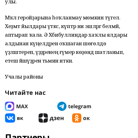
улы.
Мәҡәлә геройҙарына һоҡланмау мөмкин түгел.
Хеҙмәт йылдары үткәс, күптәр ни эшләргә белмәй,
аптырап ҡала. Ә Хәбибуллиндар хаҡлы ялдары
алдынан күңелдәренә оҡшаған шөғөлдө
үҙләштереп, үҙҙәренең ғүмер көҙөндә шатланып,
етеш йәшәүҙәрен тәьмин иткән.
Учалы районы
Читайте нас
Партнеры