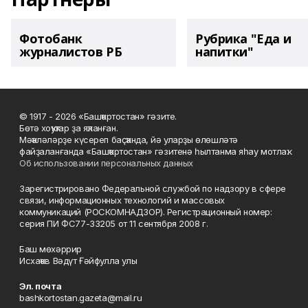
Фотобанк
Рубрика "Еда и
журналистов РБ
напитки"
© 1917 - 2026 «Башҡортостан» гәзите.
Бөтә хоҡуҡтар ҙа яҡланған.
Мәҡәләләрҙе күсереп баҫҡанда, йә уларҙы өлөшләтә
файҙаланғанда «Башҡортостан» гәзитенә һылтанма яһау мотлаҡ.
Об использовании персональных данных
Зарегистрировано Федеральной службой по надзору в сфере
связи, информационных технологий и массовых
коммуникаций (РОСКОМНАДЗОР). Регистрационный номер:
серия ПИ ФС77-33205 от 11 сентября 2008 г.
Баш мөхәррир
Исхаҡов Вәдүт Ғәйфулла улы
Эл. почта
bashkortostan.gazeta@mail.ru