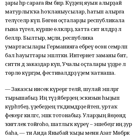
ҙары һәр сараға йәм бирә. Күҙҙең яуын алырҙай
матурлыҡҡа һоҡла­ныу­сылар, һатып алырға
теләүселәр күп. Бөгөн оҫталарҙы республикала
ғына түгел, күрше өлкәләрҙә, хатта сит илдәрҙә лә
беләләр. Былтыр, мәҫәлән, республика
умартасылары Германияға ебәреү өсөн семәрләп
бал һауыттары эшләткән. Интернет заманы бит,
ситтән дә заказдар күп, Учалы оҫталары үҙҙәре лә
төрлө күргәҙмә, фестивалдәрҙә әүҙем ҡатнаша.
— Заказсы нисек күрергә теләй, шулай эшләргә
тырышабыҙ. Иң тәүҙә әйберҙең эскизын һыҙып
күрһәтәбеҙ, үҙебеҙҙең тәҡдимдәрҙе әйтеп, уртаҡ
фекергә килгәс, эшкә тотонабыҙ. Уларҙың йөҙөндә
ҡәнәғәтлек тойғоһо, шатлыҡ күреү – эшебеҙгә иң ҙур
баһа, — ти Аида Яныбай ҡыҙы менән Азат Мөбәрәк