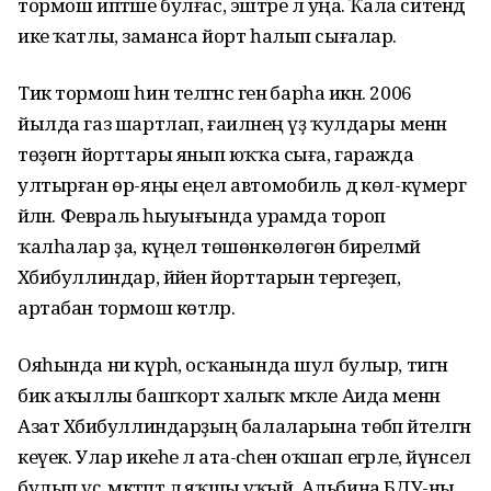
тормош иптәше булғас, эштәре лә уңа. Ҡала ситендә
ике ҡатлы, заманса йорт һалып сығалар.
Тик тормош һин теләгәнсә генә барһа икән. 2006
йылда газ шартлап, ғаиләнең үҙ ҡулдары менән
төҙөгән йорттары янып юҡҡа сыға, гаражда
ултырған өр-яңы еңел автомобиль дә көл-күмергә
әйләнә. Февраль һыуығында урамда тороп
ҡалһалар ҙа, күңел төшөнкөлөгөнә бирелмәй
Хәбибуллиндар, йәйен йорттарын тергеҙеп,
артабан тормош көтәләр.
Ояһында ни күрһә, осҡанында шул булыр, тигән
бик аҡыллы башҡорт халыҡ мәҡәле Аида менән
Азат Хәбибуллиндарҙың балаларына төбәп әйтелгән
кеүек. Улар икеһе лә ата-әсәһенә оҡшап егәрле, йүнсел
булып үҫә, мәктәптә лә яҡшы уҡый. Альбина БДУ-ны,