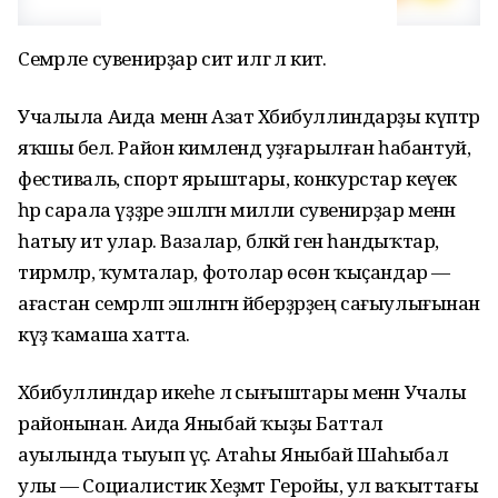
Семәрле сувенирҙар сит илгә лә китә.
Учалыла Аида менән Азат Хәбибуллиндарҙы күптәр
яҡшы белә. Район кимәлендә уҙғарылған һабантуй,
фестиваль, спорт ярыштары, конкурс­тар кеүек
һәр сарала үҙҙәре эшләгән милли сувенирҙар менән
һатыу итә улар. Вазалар, бәләкәй генә һандыҡтар,
тирмәләр, ҡумталар, фотолар өсөн ҡыҫандар —
ағастан семәрләп эшләнгән әйберҙәрҙең сағыулығынан
күҙ ҡамаша хатта.
Хәбибуллиндар икеһе лә сығыш­та­ры менән Учалы
районынан. Аида Яныбай ҡыҙы Баттал
ауылында тыуып үҫә. Атаһы Яныбай Шаһыбал
улы — Социалистик Хеҙмәт Геройы, ул ваҡыттағы