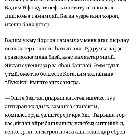
Вадим Өфө дәүләт нефть институтын ҡыҙыл
дипломға тамамлай. Бөгөн үҙҙәре ғаилә ҡороп,
икешәр бала үҫтерә.
Вадим уҡыу йортон тамамлау менән ағас һырлау
өсөн лазер станогы һатып ала. Тәүҙә ручкаларҙы
гравировка менән биҙәй, ағас ҡалаҡтар эшләй.
Яйлап сувенирҙар ҙа яһай башлай. Әммә күп тә
үтмәй, өмөтлө белгесте Когалым ҡалаһына
“Лукойл” йәмғиәте эшкә саҡыра.
— Эште беҙгә ҡалдырып китәсә­ген ишеткәс, тәүҙә
аптырап ҡалдыҡ, заманса станокты,
компьютерҙы үҙ­ләш­терергә кәрәк бит. Тырыша тор­
ғас, яйлап өйрәнә башланыҡ, улы­быҙ ситтә йәшәһә лә,
гел хәстәрләп, электрон почта аша эскиздар ебәреп