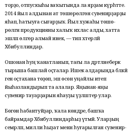
торҙо, отпускыһы ваҡытында ла яр­ҙам күрһәтте.
2014 йыл алдынан ат төшөрөлгөн сувенирҙарҙы
яһап, һа­тыуға сығарҙыҡ. Йыл хужаһы төшө­
рөлгән продукцияны халыҡ ихлас алды, хатта
эшләп өлгөрә алмай инек, — тип хәтерләй
Хәбибуллиндар.
Ошонан һуң ҡанатланып, тағы ла дәртләнеберәк
тырыша башлай оҫталар. Ишек алдарында бәләкәй
генә оҫтахана төҙөп, эш өсөн уңайлы итеп
йыһазландырып та алалар. Яңынан-яңы
сувенир тауарҙарын яһауҙы үҙләштерә улар.
Бөгөн һабантуйҙар, ҡала көндәре, башҡа
байрамдар Хәбибуллин­дар­һыҙ үтмәй. Уларҙың
семәрләп, милли һыҙат менән һуғарылған сувенир­