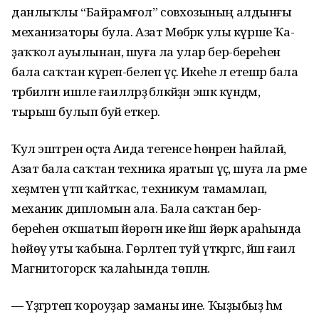
данлыҡлы “Байрамғол” совхозының алдынғы
механизаторы була. Азат Мөбәрәк улы күрше Ҡа­
ҙаҡ­ҡол ауылынан, шуға ла улар бер-береһен
бала саҡтан күреп-белеп үҫә. Икеһе лә етешәр бала
тәрбиә­лә­гән ишле ғаиләләрҙә бәләкәйҙән эш­кә күндәм,
тырыш булып буй еткерә.
Ҡул эштәренә оҫта Аида тегенсе һөнәрен һайлай, ә
Азат бала саҡтан техника яратып үҫә, шуға ла әрме
хеҙмәтен үтәп ҡайтҡас, техникум тамамлап,
механик дипломын ала. Бала саҡтан бер-
береһен оҡшатып йөрөгән ике йәш йөрәк араһында
һөйөү уты ҡабына. Гөрләтеп туй үткәргәс, йәш ғаилә
Магнитогорск ҡалаһында төпләнә.
— Үҙгәртеп ҡороуҙар заманы ине. Ҡыҙыбыҙ һәм