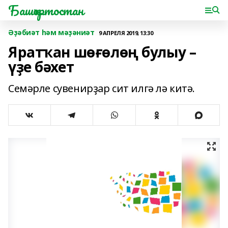
Башҡортостан
Әҙәбиәт һәм мәҙәниәт
9 АПРЕЛЯ 2019, 13:30
Яратҡан шөғөлөң булыу –
үҙе бәхет
Семәрле сувенирҙар сит илгә лә китә.