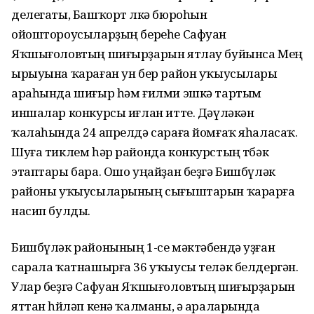
делегаты, Башҡорт өлкә бюроһын
ойоштороусыларҙың береһе Сафуан
Яҡшығоловтың шиғырҙарын ятлау буйынса Мең
ырыуына ҡараған ун бер район уҡыусылары
араһында шиғыр һәм ғилми эшкә тартым
иншалар конкурсы иғлан итте. Дәүләкән
ҡалаһында 24 апрелдә сараға йомғаҡ яһаласаҡ.
Шуға тиклем һәр районда конкурстың төбәк
этаптары бара. Ошо уңайҙан беҙгә Бишбүләк
районы уҡыусыларының сығыштарын ҡарарға
насип булды.
Бишбүләк районының 1-се мәк­тәбендә уҙған
сарала ҡатна­шырға 36 уҡыусы теләк бел­дер­гән.
Улар беҙгә Сафуан Яҡшы­ғо­ловтың шиғырҙарын
яттан һөй­ләп кенә ҡалманы, ә араларында