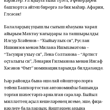
кәрәктер. Ул яҙыуға ғына түгел, ә фекерҙәрен
башҡортса әйтеп бирергә лә бик маһир. Афарин,
Гөлсәсәк!
Балаларҙың уңышлы сығыш яһауына ҡарап
айырым Маҡтау ҡағыҙҙары ла тапшырылды:
Илсур Хөсәйенов – “Ҡыйыулыҡ өсөн”, Рус­лан
Ишниязов менән Милана Ишмөхәмәтова –
“Тасуири уҡыу өсөн”, Лена Солтанова – “Артист
оҫталығы өсөн”, Ленария Ғилманова менән Инсаф
Хәсәнов “Өмөт” номинацияларында билдә­ләнде.
Һәр районда бына ошолай ойошторолорға
тейеш Башҡорт­остан автономияһы башында
торған шәхестәргә арналған саралар. Быйыл
милләттең аҫыл кешеләренең исеме, эше, фиҙа­
кәрлеге балаларҙың, йәштәрҙең аңына