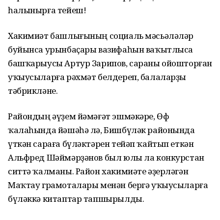
һалынырға тейеш!
Хакимиәт башлығының социаль мәсьәләләр
буйынса урын­баҫары вазифаһын ваҡытлыса
башҡа­рыусы Артур Зарипов, сараны ойошторған
уҡыусыларға рәхмәт белдереп, балаларҙы
тәбрикләне.
Райондың әүҙем йәмәғәт эш­мә­кәре, Өфө
ҡалаһында йәшәһә лә, Бишбүләк районында
үткән сараға бүләктәрен тейәп ҡайтып еткән
Альфред Шәймәрҙәнов был юлы ла конкурстан
ситтә ҡалма­ны. Район хакимиәте әҙерләгән
Маҡтау грамоталары менән бергә уҡыусыларға
бүләккә китаптар тапшырылды.