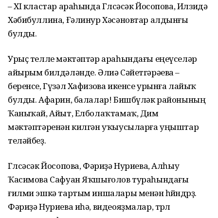
– ХI кластар араһында Гөлсәсәк Йосопова, Илзидә
Хәбибуллина, Ғәлинур Хәсәновтар алдынғы
булды.
Урыҫ телле мәктәптәр араһын­дағы еңеүселәр
айырым билдә­ләнде. Әлиә Сәйетгәрәева –
беренсе, Гүзәл Хафизова икенсе урынға лайыҡ
булды. Афарин, балалар! Бишбүләк районының
Ҡаныҡай, Айыт, Елболаҡтамаҡ, Дим
мәктәптәренән килгән уҡыусыларға уңыштар
теләйбеҙ.
Гөлсәсәк Йосопова, Фәриҙә Нуриева, Алһыу
Ҡасимова Сафуан Яҡшығолов тураһындағы
ғилми эшкә тартым иншалары менән һөйөндөрҙө.
Фәриҙә Нуриева иһә, видеояҙмалар, төрлө