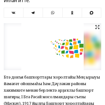
иғлан итте.
Бөтә донъя башҡорттары ҡоролтайы Мең ырыуы
йәмәғәт ойошмаһы һәм Дәүләкән районы
хакимиәте менән берлектә арҙаҡлы башҡорт
шағиры, I Бөтә Рәсәй мосолмандары съезы
(Мәскәү), 1917 йылғы Башҡорт ҡоролтайҙары