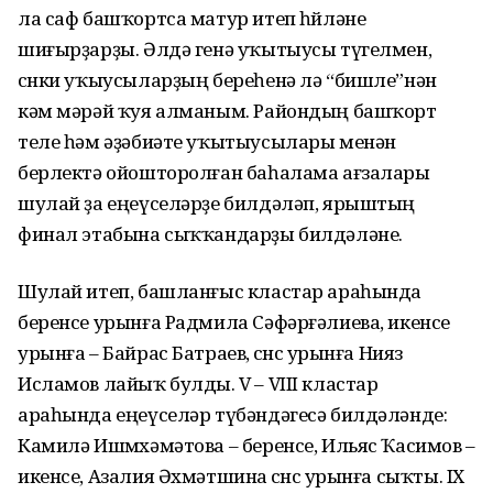
ла саф башҡортса матур итеп һөйләне
шиғырҙарҙы. Әлдә генә уҡытыусы түгелмен,
сөнки уҡыусыларҙың береһенә лә “бишле”нән
кәм мәрәй ҡуя алманым. Райондың башҡорт
теле һәм әҙәбиәте уҡы­тыусылары менән
берлектә ойошторолған баһалама ағза­лары
шулай ҙа еңеүселәрҙе билдәләп, ярыштың
финал этабына сыҡҡандарҙы билдәләне.
Шулай итеп, башланғыс кластар араһында
беренсе урынға Радмила Сәфәрғәлиева, икенсе
урынға – Байрас Батраев, өсөнсө урынға Нияз
Исламов лайыҡ булды. V – VIII кластар
араһында еңеү­селәр түбәндәгесә билдә­ләнде:
Камилә Ишмөхәмәтова – беренсе, Ильяс Ҡасимов –
икенсе, Азалия Әхмәтшина өсөнсө урынға сыҡты. IХ