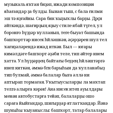
музыкаль яҡтан биҙәп, ижади ком­позиция
яһағандар ҙа булды. Бынан тыш, өс бала ғилми
эш тә яҙғайны. Сара бик ҡыҙыҡлы бар­ҙы. Дөрөҫөн
әйткәндә, шағирҙың яҙыу стиле ябай түгел, ул
боронғо һүҙҙәр ҡулланып, теге быуат башында
башҡорттар нисек һөйләшкән, әҫәрҙәрен шул тел
ҡағиҙәләрендә ижад иткән. Был — юғары
кимәлдәге башҡорт әҙәби теле, тип әйтер инем
хатта. Ул һүҙҙәрҙең байтағы беҙҙең һөйләштәргә
инеп киткән, әммә бөгөн барыһын да ҡулланабыҙ
тип булмай, әммә балалар быға әллә ни
аптырап тормаған. Уҡытыусыларҙы ла маҡтап
телгә алырға кәрәк! Ана нисек итеп ауылдары
менән автобустарға тейәп, балаларҙы ошо
сараға йыйғандар, шиғырҙар ятлатҡан­дар. Йәнә
шуныһы ҡыуаныслы: баш­ҡорт, татар балалары