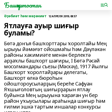
Башҡортостан
Әҙәбиәт һәм мәҙәниәт
12 АПРЕЛЯ 2019, 08:57
Ятлауға ауыр шиғыр
буламы?
Бөтә донъя башҡорттары ҡоролтайы Мең
ырыуы йәмәғәт ойошмаһы һәм Дәүләкән
районы хакимиәте менән берлектә
арҙаҡлы башҡорт шағиры, I Бөтә Рәсәй
мосолмандары съезы (Мәскәү), 1917 йылғы
Башҡорт ҡоролтайҙары делегаты,
Башҡорт өлкә бюроһын
ойоштороусыларҙың береһе Сафуан
Яҡшығоловтың шиғырҙарын ятлау
буйынса Мең ырыуына ҡараған ун бер
район уҡыусылары араһында шиғыр һәм
ғилми эшкә тартым иншалар конкурсы