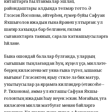
китаптарға һылтанмалар эшләп,
райондаштары алдында телмәр тотто. Ә
Гөлсәсәк Йосопова, әйтерһең, ғүмер буйы Сафуан
Яҡшығолов ижадын ғына өйрәнеп ултырған: ул
шағир хаҡында бар белгәнен, ғилми
сығанаҡтарға таянып, сарала ҡатнашыусы­ларға
һөйләне.
Бына ошондай балалар бул­ғанда, уларҙың
сығышын тыңла­ғандан һуң, күңел үҫә, милләте­
беҙҙең киләсәгенә өмөт уяна ғына түгел, ышаныс
нығына! Гөлсәсәк­тең яҙыу стиле лә бик матур,
уҡы­тыусылар ҙа ярҙамға килгән­дер (етәксеһе –
Р. Тихонова), әммә ул яҡташы Сафуан Яҡшы­
ғоловтың ижадын һыу кеүек эскән. Моғайын, уға
киләсәген милли матбуғат менән бәйләргә