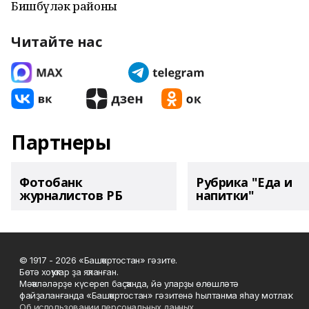
Бишбүләк районы
Читайте нас
Партнеры
Фотобанк
Рубрика "Еда и
журналистов РБ
напитки"
© 1917 - 2026 «Башҡортостан» гәзите.
Бөтә хоҡуҡтар ҙа яҡланған.
Мәҡәләләрҙе күсереп баҫҡанда, йә уларҙы өлөшләтә
файҙаланғанда «Башҡортостан» гәзитенә һылтанма яһау мотлаҡ.
Об использовании персональных данных