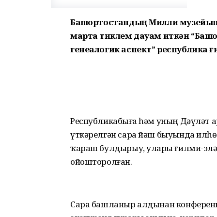
Башҡортостандың Милли музейын
мартҡа тиклем дауам иткән “Башҡ
генеалогик аспект” республика ғ
Республикабыҙға һәм уның Дәүләт а
үткәрелгән сара йәш быуында илһөй
ҡараш булдырыу, уларҙы ғилми-эҙл
ойошторолған.
Сара башланыр алдынан конференц