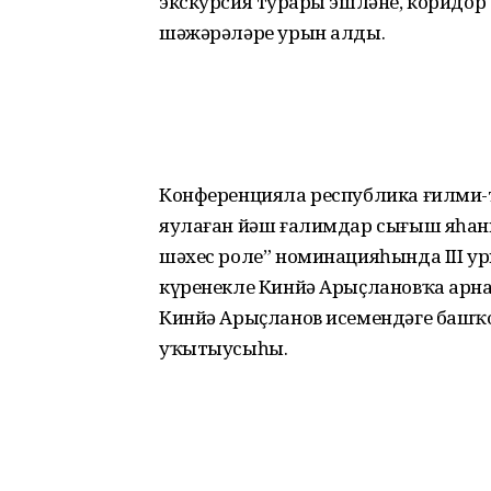
экскурсия турҙары эшләне, коридор 
шәжәрәләре урын алды.
Конференцияла республика ғилми-
яулаған йәш ғалимдар сығыш яһаны
шәхес роле” номина­цияһында III 
күренекле Кинйә Арыҫлановҡа арна
Кинйә Арыҫланов исемендәге башҡ
уҡытыусыһы.