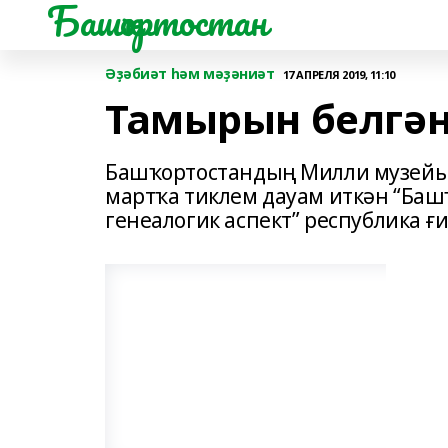
Башҡортостан
Әҙәбиәт һәм мәҙәниәт
17 АПРЕЛЯ 2019, 11:10
Тамырын белгән
Башҡортостандың Милли музейы
мартҡа тиклем дауам иткән “Баш
генеалогик аспект” республика 