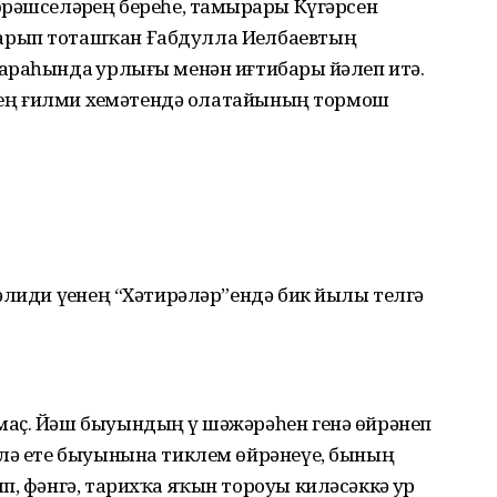
рәшселәрҙең береһе, тамырҙары Күгәрсен
рып тоташҡан Ғабдулла Иҙелбаевтың
араһында ҙурлығы менән иғтибарҙы йәлеп итә.
ҙенең ғилми хеҙмәтендә олатайының тормош
әлиди үҙенең “Хәти­рәләр”ендә бик йылы телгә
аҫ. Йәш быуындың үҙ шәжәрәһен генә өйрәнеп
 лә ете быуынына тиклем өйрәнеүе, бының
, фәнгә, тарихҡа яҡын тороуы киләсәккә ҙур