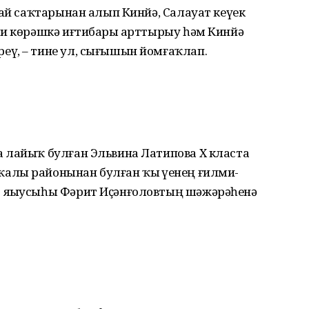
алай саҡтарынан алып Кинйә, Салауат кеүек
ли көрәшкә иғтибарҙы арттырыу һәм Кинйә
ү, – тине ул, сығы­шын йомғаҡлап.
 лайыҡ булған Эльвина Латипова Х класта
лы районынан булған ҡыҙ үҙенең ғилми-
 яҙыусыһы Фәрит Иҫән­ғоловтың шәжәрәһенә