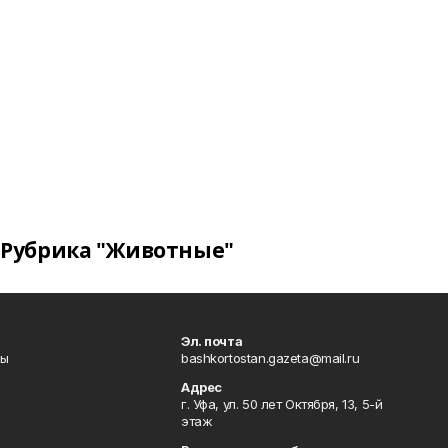
Рубрика "Животные"
Эл. почта
лы
bashkortostan.gazeta@mail.ru
Адрес
г. Уфа, ул. 50 лет Октября, 13, 5-й
этаж