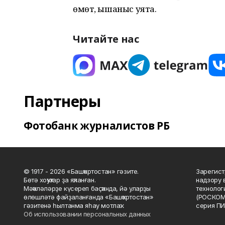
өмөт, ышаныс уята.
Читайте нас
Партнеры
Фотобанк журналистов РБ
© 1917 - 2026 «Башҡортостан» гәзите.
Зарегист
Бөтә хоҡуҡтар ҙа яҡланған.
надзору 
Мәҡәләләрҙе күсереп баҫҡанда, йә уларҙы
технолог
өлөшләтә файҙаланғанда «Башҡортостан»
(РОСКОМ
гәзитенә һылтанма яһау мотлаҡ.
серия ПИ
Об использовании персональных данных