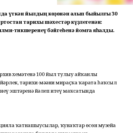
да үткән йылдың көҙөнән алып быйылғы 30
ортостан тарихы шәхестәр күҙлегенән:
илми-тикшеренеү бәйгеһенә йомғаҡ яһалды.
рхив хеҙмәтенә 100 йыл тулыу айҡанлы
әрлек, тарихи-мәҙәни мираҫҡа ҡарата һаҡ­сыл
әнеү эштәренә йәлеп итеү маҡсатында
ияла ҡатнашыусылар, ҡунаҡтар өсөн музейҙа