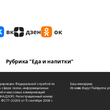
Рубрика "Еда и напитки"
рировано Федеральной службой по
Баш мөхәррир
в сфере связи, информационных
Исхаҡов Вәдүт Ғәйфулла у
ий и массовых коммуникаций
НАДЗОР). Регистрационный номер:
 ФС77-33205 от 11 сентября 2008 г.