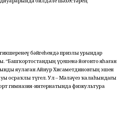
диуар­ҙа­рында билдәле шәхестәрҙең
тикшеренеү бәйгеһендә призлы урындар
. “Баш­ҡорт­остандың үҫешенә йоғонто яһаған
урынды яулаған Айнур Хисаметдиновтың эшен
уы осраҡлы түгел. Ул – Мәләүез ҡалаһындағы
орт гимназия-интернатында физкультура