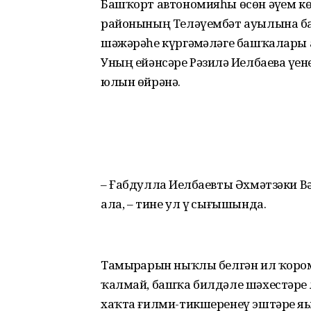
Башҡорт автономияһы өсөн әүҙем кө
районының Теләүембәт ауылына ба
шәжәрәһе күргәҙмәләге башҡа­лары 
Уның ейән­сәре Рәзилә Иҙелбаева ү
юлын өйрәнә.
– Ғабдулла Иҙелбаевты Әх­мәтзәки В
ала, – тине ул үҙ сығышында.
Тамырҙарын ныҡлы белгән ил ҡором
ҡалмай, башҡа билдәле шәхестәрҙе
хаҡта ғилми-тикшеренеү эштәре яҙып