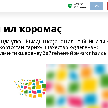
+22 °С
VK
Облачно
 ил ҡоромаҫ
нда үткән йылдың көҙөнән алып быйылғы 
ҡортостан тарихы шәхестәр күҙлегенән:
ғилми-тикшеренеү бәйгеһенә йомғаҡ яһалды