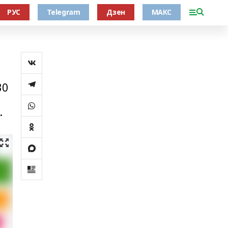
РУС
Telegram
Дзен
МАКС
30
.