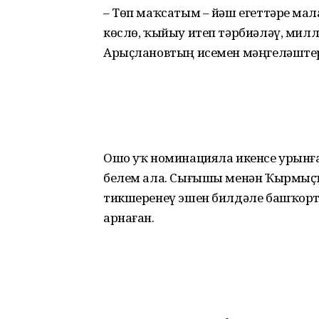
– Төп маҡсатым – йәш егет­тәр­ҙе м
көслө, ҡыйыу итеп тәрбиәләү, мил
Арыҫлановтың исемен мәңгеләштере
Ошо уҡ номинацияла икенсе урынға
белем ала. Сығышы менән Ҡырмыҫҡа
тикшеренеү эшен билдәле башҡорт
арнаған.