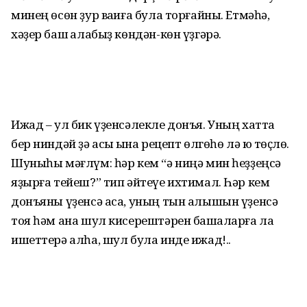
минең өсөн ҙур ваҡиға була торғайны. Етмәһә,
хәҙер баш ҡалабыҙ көндән-көн үҙгәрә.
Ижад – ул бик үҙенсәлекле донъя. Уның хатта
бер ниндәй ҙә асыҡ ҡына рецепт өлгөһө лә юҡ төҫлө.
Шуныһы мәғлүм: һәр кем “ә ниңә мин һеҙҙеңсә
яҙырға тейеш?” тип әйтеүе ихтимал. Һәр кем
донъяны үҙенсә аса, уның тын алышын үҙенсә
тоя һәм ана шул кисерештәрен башҡаларға ла
ишеттерә алһа, шул була инде ижад!..