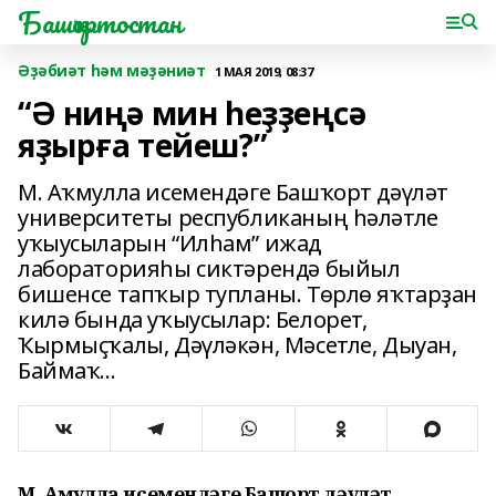
Башҡортостан
Әҙәбиәт һәм мәҙәниәт
1 МАЯ 2019, 08:37
“Ә ниңә мин һеҙҙеңсә
яҙырға тейеш?”
М. Аҡмулла исемендәге Башҡорт дәүләт
университеты республиканың һәләтле
уҡыусыларын “Илһам” ижад
лабораторияһы сиктәрендә быйыл
бишенсе тапҡыр тупланы. Төрлө яҡтарҙан
килә бында уҡыусылар: Белорет,
Ҡырмыҫҡалы, Дәүләкән, Мәсетле, Дыуан,
Баймаҡ...
М. Аҡмулла исемендәге Башҡорт дәүләт