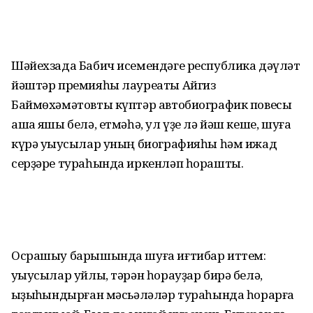
Шәйехзада Бабич исемендәге республика дәүләт
йәштәр премияһы лауреаты Айгиз
Баймөхәмәтовты күптәр автобиографик повесы
аша яҡшы белә, етмәһә, ул үҙе лә йәш кеше, шуға
күрә уҡыусылар уның биографияһы һәм ижад
серҙәре тураһында иркенләп һорашты.
Осрашыу барышында шуға иғтибар иттем:
уҡыусылар уйлы, тәрән һорауҙар бирә белә,
ҡыҙыҡһындырған мәсьә­ләләр тураһында һорарға