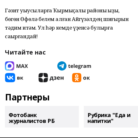
Гәзит уҡыусыларға Ҡырмыҫҡалы районы ҡыҙы,
бөгөн Өфөлә белем алған Айгүзәлдең шиғырын
тәҡдим итәм. Ул һәр кемде үҙенсә булырға
саҡырғандай!
Читайте нас
Партнеры
Фотобанк
Рубрика "Еда и
журналистов РБ
напитки"