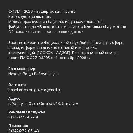
© 1917 - 2026 «Башҡортостан» гәзите.
Бөтә хоҡуҡтар ҙа яҡланған.
Мәҡәләләрҙе күсереп баҫҡанда, йә уларҙы өлөшләтә
файҙаланғанда «Башҡортостан» гәзитенә һылтанма яһау мотлаҡ.
Об использовании персональных данных
Зарегистрировано Федеральной службой по надзору в сфере
связи, информационных технологий и массовых
коммуникаций (РОСКОМНАДЗОР). Регистрационный номер:
серия ПИ ФС77-33205 от 11 сентября 2008 г.
Баш мөхәррир
Исхаҡов Вәдүт Ғәйфулла улы
Эл. почта
bashkortostan.gazeta@mail.ru
Адрес
г. Уфа, ул. 50 лет Октября, 13, 5-й этаж
Рекламная служба
8(347)272-62-61
Приемная
8(347)272-05-43