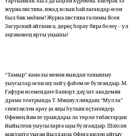
тартынмай. Был да ыңғай күренеш. Бигерәк тә
журналистика, ижад юлын һайлағандар өсөн
был бик мөһим! Журналистика ғалимы Ясен
Засурский әйткәнсә, дөрөҫ һорау бирә белеү – ул
әңгәмәнең ярты уңышы!
“Тамыр” каналы менән яҡындан танышыу
уҡыусылар өсөн шулай уҡ фә­һемле булғандыр. М.
Ғафури исе­мендәге Башҡорт дәүләт академия
драма театрында Т. Миңнуллиндың “Мулла”
спектаклен ҡарау ҙа яңы һулыш өҫтәгәндер.
Өфөнөң йәмле урындары ла төрлө төбәктәрҙән
йыйылған уҡыусыларға ҡы­ҙыҡ булғандыр. Шәхсән
мәктәптә уҡыған йылдарҙа Өфөгә килеп ҡайтыу