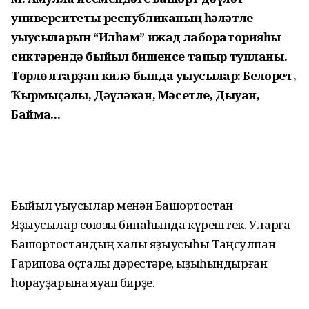
университеты республиканың һәләтле
уҡыусыларын “Илһам” ижад лабораторияһы
сиктәрендә быйыл бишенсе тапҡыр тупланы.
Төрлө яҡтарҙан килә бында уҡыусылар: Белорет,
Ҡырмыҫҡалы, Дәүләкән, Мәсетле, Дыуан,
Баймаҡ...
Быйыл уҡыусылар менән Баш­ҡортостан
Яҙыусылар союзы бина­һында күрештек. Уларға
Башҡортос­тандың халыҡ яҙыусыһы Таңсулпан
Ғарипова оҫталыҡ дәрестәре, ҡыҙыҡ­һындырған
һорауҙарына яуап бирҙе.