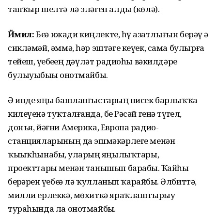
тапҡыр шелтә лә эләгеп алды (көлә).
Йәмил:
Беҙҙә ижади киңлекте, һүҙ азатлығын берәү ҙә
сикләмәй, әм­мә, һәр эштәге кеүек, сама булырға
тейеш, үҙебеҙҙең дәүләт радиоһы вәкилдәре
булыуыбыҙҙы онотмай­быҙ.
Ә инде яңы башланғыстарҙың нисек барлыҡҡа
килеүенә туҡтал­ғанда, беҙ Рәсәй генә түгел,
донъя, йәғни Америка, Европа радио­
станцияларының да эшмәкәрлеге менән
ҡыҙыҡһынабыҙ, уларҙың яңылыҡтары,
проекттары менән танышып барабыҙ. Ҡайһы
берҙәрен үҙебеҙҙә лә ҡулланып ҡарайбыҙ. Әлбиттә,
милли ерлеккә, мөхиткә яраҡлаштырыу
тураһында ла онотмайбыҙ.