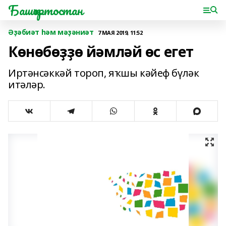
Башҡортостан
Әҙәбиәт һәм мәҙәниәт
7 МАЯ 2019, 11:52
Көнөбөҙҙө йәмләй өс егет
Иртәнсәккәй тороп, яҡшы кәйеф бүләк
итәләр.