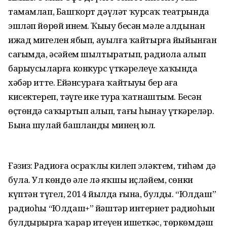
тамамлап, Башҡорт дәүләт ҡурсаҡ театрында
эшләп йө­рөй инем. Ҡыҙыу бесән мәле алдынан
ижад миҙгелен ябып, ауылға ҡайтырға йыйынған
сағымда, әсәйем шылтыратып, радиола алып
барыу­сыларға конкурс үткәрелеүе хаҡында
хәбәр итте. Ейәнсураға ҡайтыуҙы бер аҙға
кисектереп, тәүге ике турҙа ҡатнаштым. Бесән
өҫтөндә саҡыртып алып, тағы һынау үткәрҙеләр.
Бына шулай башланды минең юл.
Ғәзиз: Радиоға осраҡлы килеп эләктем, тиһәм дә
була. Ул көндө әле лә яҡшы иҫләйем, сөнки
күптән түгел, 2014 йылда ғына, булды. “Юлдаш”
радиоһы “Юлдаш+” йәштәр интернет радиоһын
булдырырға ҡарар итеүен ишеткәс, төркөмдәш