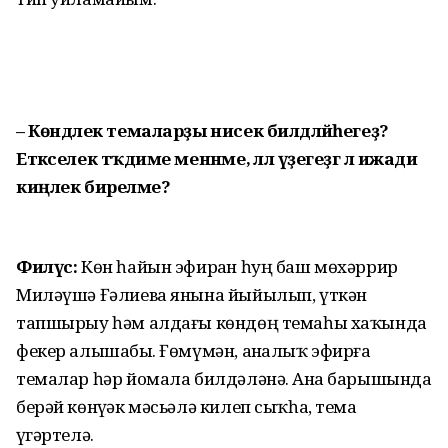
– Көндәлек темаларҙы нисек билдәләйһегеҙ?
Етәкселек тәҡдиме менәнме, әллә үҙегеҙгә лә ижади
киңлек биреләме?
Филүс:
Көн һайын эфирҙан һуң баш мөхәррир
Миләүшә Ғәлиева янына йыйылып, үткән
тапшырыу һәм алдағы көндөң темаһы хаҡында
фекер алышабыҙ. Ғөмүмән, аҙналыҡ эфирға
темалар һәр йомала билдәләнә. Аҙна барышында
берәй көнүҙәк мәсьәлә килеп сыҡһа, тема
үҙгәртелә.