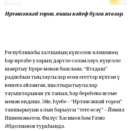
Иртәнсәккәй тороп, яҡшы кәйеф бүләк итәләр.
Республикабыҙ халҡының күпселек өлөшөнөң
һәр иртәһе уларҙың дәртле сәләмләүе, күңелле
шаяртыу һүҙҙәре менән башлана. “Юлдаш”
радиоһын тыңлаусылар өсөн егеттәр күптән үҙ
кешегә әйләнгән, шылтыратыусылар
тауыштарынан уҡ танып, һәр береһенә исеме
менән өндәшә. Эйе, һүҙебеҙ – “Иртәнсәккәй тороп”
тапшырыуын алып барыусы “теге өсәү” – Йәмил
Ишмөхәмәтов, Филүс Ҡасимов һәм Ғәзиз
Әбделмәнов тураһында.