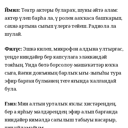
Йәмил:
Театр актеры булараҡ, шуны әйтә алам:
актер үлеп барһа ла, үҙ ролен аҙаҡҡаса башҡарып,
сәхнә артына сығып үлергә тейеш. Радиола ла
шулай.
Филүс:
Эшкә килеп, микрофон алдына ултырғас,
үҙеңде ниндәйҙер бер капсулаға эләккәндәй
тояһың. Унда бөтә борсолоу-мәшәҡәттәр юҡҡа
сыға, йәғни донъяның барлыҡ ығы-зығыһы тура
эфир барған бүлмәнең теге яғында ҡалғандай
була.
Ғәзиз:
Мин алтын урталыҡ яҡлы: хистәреңдең,
бер аҙ ярһыу мәлдә­реңдең эфир алып барғанда
ниндәйҙер кимәлдә сағылыш табыуы насарҙыр,
тип уйламайым.