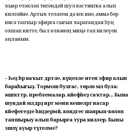
ҡыҙҙар етәкләп тигәндәй шул кастингка алып
килгәйне. Артыҡ теләгем дә юҡ ине, әммә бер
нисә тапҡыр эфирға сығып ҡарағандан һуң
оҡшап китте, был өлкәнең миңә тап килеүен
аңланым.
– Һеҙ һәр ваҡыт дәртле, күңел­ле итеп эфир алып
бараһығыҙ. Тормош булғас, төрлө мәл була:
мәшәҡәттәр, проблемалар, кәйефһеҙ саҡтар... Бына
шундай мәлдәрҙә иртә менән кешеләргә насар
кәйефегеҙҙе һиҙҙермәй, көндәгесә шаярып-көлөп
тапшырыу алып барырға тура киләлер. Быны
эшләү ауыр түгелме?