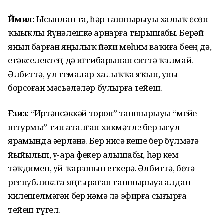
Йәмил:
Ысынлап та, һәр тап­шырыуҙы халыҡ өсөн
ҡыҙыҡлы йү­нәлешкә арнарға тырышабыҙ. Берәй
янып барған яңылыҡ йәки мөһим ваҡиға беҙҙең дә,
етәкселектең дә иғтибарынан ситтә ҡалмай.
Әлбиттә, ул темалар халыҡҡа яҡын, уны
борсоған мәсьәләләр булырға тейеш.
Ғәзиз:
“Иртәнсәккәй тороп” тапшырыуы “мейе
штурмы” тип аталған хикмәтле бер ысул
ярҙамында әҙерләнә. Бер нисә кеше бер бүлмәгә
йыйылып, үҙ-ара фекер алышабыҙ, һәр кем
тәҡдимен, уй-ҡарашын еткерә. Әлбиттә, бөтә
республикаға яңғыраған тапшырыуҙа алдан
килешелмәгән бер нәмә лә эфирға сығырға
тейеш түгел.