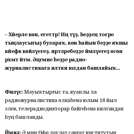
– Хәйерле көн, егеттәр! Иң тәүҙә, һеҙҙең тоғро
тыңлаусығыҙ булараҡ, көн һайын беҙҙе яҡшы
кәйефкә көйләүегеҙ, иртәлә­ребеҙҙе йәмләүегеҙ өсөн
рәхмәт әйтәм. Әңгәмәне һеҙҙе радио­
журналистикаға илткән юлдан башлайыҡ...
Филүс:
Мауыҡтырғыс та, яуаплы ла
радиожурналистика өлкәһенә юлым 18 йыл
элек, теле­радио­дикторҙар бәйгеһенә килгәндән
һуң башланды.
Йәмил:
Ә мин Өфө дәүләт сәнғәт институтын