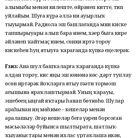
алымыбыҙ менән килеште, өйрәнеп китте, тип
уйлайым. Шуға күрә әллә ни ауырлыҡ
тыуҙырмай. Радиола эш башлағанда мин киске
тапшырыуҙарҙы алып бара инем, хәҙер быға кире
әйләнеп ҡайтмаҫ инем, сөнки иртә тороу
кискеһен һуң ятыуға ҡарағанда күпкә еңелерәк.
Ғәзиз:
Ана шул башҡаларға ҡарағанда күпкә
алдан тороу, кис яңы эш көнөнә көс-дәрт туплау
өсөн иртәрәк йоҡларға ятыу ғәҙәти тормош
ағышына яраҡлаштырмай. Уның ҡарауы,
эшебеҙҙең ыңғай яҡтары һанап бөткөһөҙ. Шулар
араһынан иң мөһиме – кешеләр менән
аралашыу. Әгәр кешеләр беҙгә үҙҙәрен борсоған
мәсьәләләр буйынса шылтырата, шатлыҡ-
ҡыуаныстары менән ихлас уртаҡлаша икән,