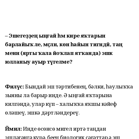
– Эшегеҙҙең ыңғай һәм кире яҡтарын
барлайыҡ әле, мәҫәлән, көн һайын тигәндәй, таң
менән (ярты ҡала йоҡлап ятҡанда) эшкә
юлланыу ауыр түгелме?
Филүс:
Бындай эш тәртибенең, бәлки, һаулыҡҡа
зыяны ла барҙыр инде. Ә ыңғай яҡтарына
килгәндә, улар күп – халыҡҡа яҡшы кәйеф
өләшеү, эшкә дәртләндереү.
Йәмил:
Инде өсөнсө миҙгел иртә таңдан
эшләгәнгә күрә, беҙҙең биологик сәғәттәр ҙә эш