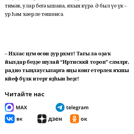
тимәк, улар беҙгә ышана, яҡын күрә. Ә был үҙе үк –
ҙур һәм ҡәҙерле төшөнсә.
– Ихлас әңгәмә өсөн ҙур рәхмәт! Тағы ла оҙаҡ
йылдар беҙҙе шулай “Иртәнсәккәй тороп” сәләмләргә,
радио тыңлаусы­ларға яңы көнгә етерлек яҡшы
кәйеф бүләк итергә яҙһын һеҙгә!
Читайте нас