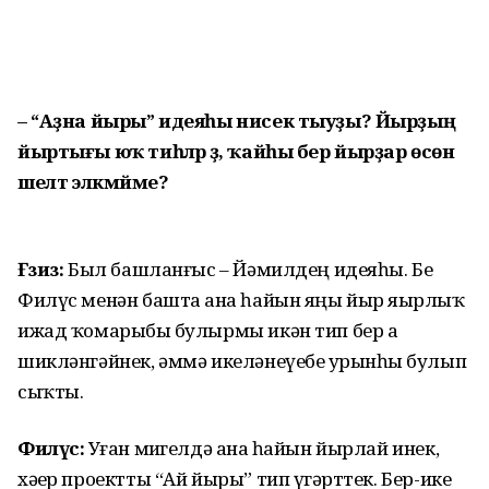
– “Аҙна йыры” идеяһы нисек тыуҙы? Йырҙың
йыртығы юҡ тиһәләр ҙә, ҡайһы бер йырҙар өсөн
шелтә эләкмәйме?
Ғәзиз:
Был башланғыс – Йәмилдең идеяһы. Беҙ
Филүс менән башта аҙна һайын яңы йыр яҙырлыҡ
ижад ҡомарыбыҙ булырмы икән тип бер аҙ
шикләнгәйнек, әммә икеләнеүебеҙ урынһыҙ булып
сыҡты.
Филүс:
Уҙған миҙгелдә аҙна һайын йырлай инек,
хәҙер проектты “Ай йыры” тип үҙгәрттек. Бер-ике