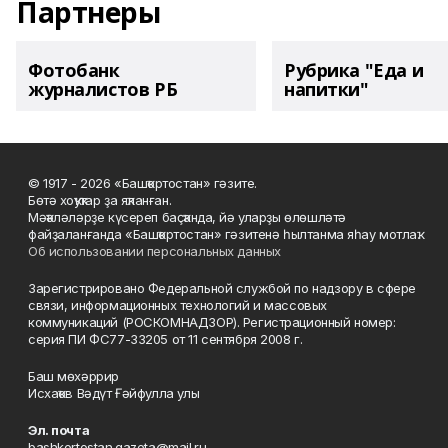
Партнеры
Фотобанк
Рубрика "Еда и
журналистов РБ
напитки"
© 1917 - 2026 «Башҡортостан» гәзите.
Бөтә хоҡуҡтар ҙа яҡланған.
Мәҡәләләрҙе күсереп баҫҡанда, йә уларҙы өлөшләтә
файҙаланғанда «Башҡортостан» гәзитенә һылтанма яһау мотлаҡ.
Об использовании персональных данных
Зарегистрировано Федеральной службой по надзору в сфере
связи, информационных технологий и массовых
коммуникаций (РОСКОМНАДЗОР). Регистрационный номер:
серия ПИ ФС77-33205 от 11 сентября 2008 г.
Баш мөхәррир
Исхаҡов Вәдүт Ғәйфулла улы
Эл. почта
bashkortostan.gazeta@mail.ru