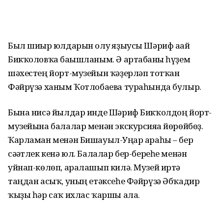
Был шиғыр юлдарын олуғ яҙыусы Шәриф ағай
Бикҡоловҡа бағышланым. Ә артабанғы һүҙем
шәхестең йорт-музейын ҡәҙерләп тотҡан
Фәйрүзә ханым Ҡотлобаева тураһында булыр.
Бына нисә йылдар инде Шәриф Бикҡолдоң йорт-
музейына балалар менән экскурсияға йөрөйбөҙ.
Ҡарламан менән Бишауыл-Уңғар араһы – бер
сәғәтлек кенә юл. Балалар бер-береһе менән
уйнап-көлөп, аралашып килә. Музей иртә
таңдан асыҡ, уның етәксеһе Фәйрүзә Әбҡадир
ҡыҙы һәр саҡ ихлас ҡаршы ала.