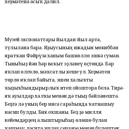
хеҙмәтенә асыҡ дәлил.
Музей экспонаттары йылдан-йыл арта,
тулылана бара. Яҙыусының ижадын мөкиббән
яратҡан Фәйрүзә ханым башкөллө эшкә сумған.
Тынғыһыҙ йән һәр ваҡыт эҙләнеү өҫтөндә. Бар
яҡлап өлгөлө, маҡсатлы кеше ул. Хеҙмәтен
төрлө яҡлап байыта, эшен халыҡты
ҡыҙыҡһындырырлыҡ итеп ойоштора белә. Тирә-
яҡ ауылдар халҡы менән дә тығыҙ бәйләнештә.
Беҙгә лә уның бер нисә сараһында ҡатнашыу
насип булды. Бик оҡшаны. Беҙ ҙә милли
кейемдәрҙең алыштырғыһыҙ өлөшө булған
ҡашмау, хәситә эшләү серҙәре менән бүлештек.