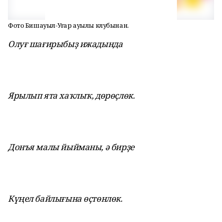
Фото Бишауыл-Уңғар ауылы клубынан.
Олуғ шағирыбыҙ ижадында
Ярылып ята хаҡлыҡ, дөрөҫлөк.
Донъя малы йыйманы, ә бирҙе
Күңел байлығына өҫтөнлөк.