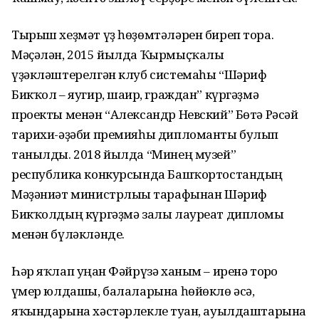
Тырыш хеҙмәт үҙ һөҙөмтәләрен биреп тора.
Мәҫәлән, 2015 йылда Ҡырмыҫҡалы
үҙәкләштерелгән клуб системаһы “Шәриф
Бикҡол – яугир, шағир, граждан” күргәҙмә
проекты менән “Александр Невский” Бөтә Рәсәй
тарихи-әҙәби премияһы дипломанты булып
танылды. 2018 йылда “Минең музей”
республика конкурсында Башҡортостандың
Мәҙәниәт министрлығы тарафынан Шәриф
Бикҡолдың күргәҙмә залы лауреат дипломы
менән бүләкләнде.
Һәр яҡлап уңған Фәйрүзә ханым – иренә тоғро
ғүмер юлдашы, балаларына һөйөклө әсә,
яҡындарына хәстәрлекле туған, ауылдаштарына