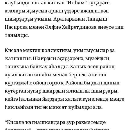
клубында эшләп килгән “Илһам” түңәрәге
ағзалары яҙыусыға арнап үҙҙәре ижад иткән
шиғырҙарҙы уҡыны. Араларынан Ландыш
Насирова менән Әлфиә Хәйретдинова еңеүсе тип
танылды.
Кисәлә мәктәп коллективы, уҡытыусылар ҙа
ҡатнашты. Шағирҙың әҫәрҙәренә, музейҙың
тарихына байҡау яһалды. Халыҡ өсөн район,
ауыл китапханаһы менән берлектә китап
күргәҙмәһе ойошторҙоҡ. Районыбыҙҙың данын
күтәргән яугир шағирҙың ялҡынлы шиғырҙары,
көйгә һалынған йырҙары халыҡ күңелендә мәңге
һаҡланһын тигән маҡсат ҡуйылды алға.
“Кисәлә ҡатнашҡандарға ҙур рәхмәтемде