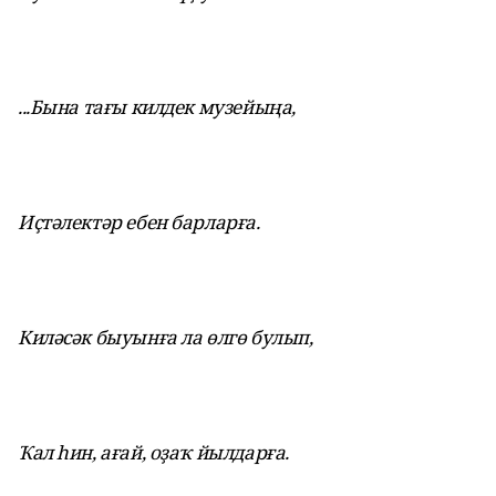
...Бына тағы килдек музейыңа,
Иҫтәлектәр ебен барларға.
Киләсәк быуынға ла өлгө булып,
Ҡал һин, ағай, оҙаҡ йылдарға.