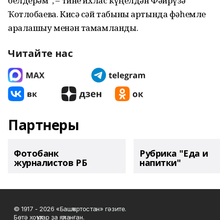
белдерәм”, – тине ихлас күңелдән Фәйрүзә
Ҡотлобаева. Кисә сәй табыны артында фәһемле
аралашыу менән тамамланды.
Читайте нас
Партнеры
Фотобанк
Рубрика "Еда и
журналистов РБ
напитки"
© 1917 - 2026 «Башҡортостан» гәзите.
Бөтә хоҡуҡтар ҙа яҡланған.