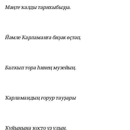
Мәңге ҡалды тарихыбыҙҙа.
Йәмле Ҡарламанға биҙәк өҫтәп,
Балҡып тора һинең музейың.
Ҡарламандың ғорур тауҙары
Ҡуйынына ҡосто үҙ улын.