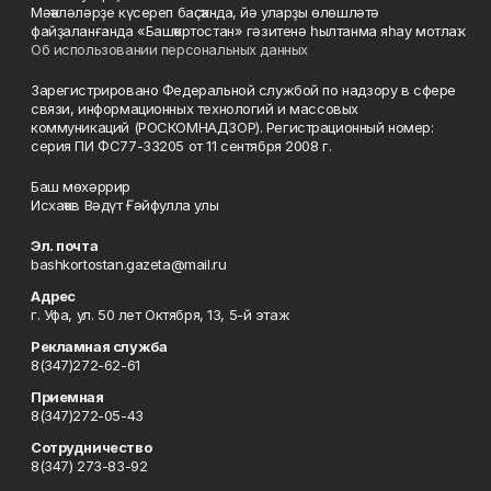
Мәҡәләләрҙе күсереп баҫҡанда, йә уларҙы өлөшләтә
файҙаланғанда «Башҡортостан» гәзитенә һылтанма яһау мотлаҡ.
Об использовании персональных данных
Зарегистрировано Федеральной службой по надзору в сфере
связи, информационных технологий и массовых
коммуникаций (РОСКОМНАДЗОР). Регистрационный номер:
серия ПИ ФС77-33205 от 11 сентября 2008 г.
Баш мөхәррир
Исхаҡов Вәдүт Ғәйфулла улы
Эл. почта
bashkortostan.gazeta@mail.ru
Адрес
г. Уфа, ул. 50 лет Октября, 13, 5-й этаж
Рекламная служба
8(347)272-62-61
Приемная
8(347)272-05-43
Сотрудничество
8(347) 273-83-92