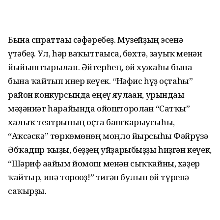
Бына сираттағы сәфәребеҙ. Музейҙың эсенә
үтәбеҙ. Ул, һәр ваҡыттағыса, бөхтә, зауыҡ менән
йыйыштырылған. Әйтерһең, өй хужаһы бына-
бына ҡайтып инер кеүек. “Нәфис һүҙ оҫтаһы”
район конкурсында еңеү яулаған, урындағы
мәҙәниәт һарайында ойошторолған “Сатҡы”
халыҡ театрының оҫта башҡарыусыһы,
“Аҡсәскә” төркөмөнөң моңло йырсыһы Фәйрүзә
Әбҡадир ҡыҙы, беҙҙең уйҙарыбыҙҙы һиҙгән кеүек,
“Шәриф ағайым йомош менән сыҡҡайны, хәҙер
ҡайтыр, инә тороғоҙ!” тигән булып өй түренә
саҡырҙы.