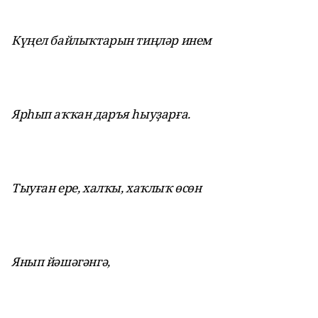
Күңел байлыҡтарын тиңләр инем
Ярһып аҡҡан даръя һыуҙарға.
Тыуған ере, халҡы, хаҡлыҡ өсөн
Янып йәшәгәнгә,