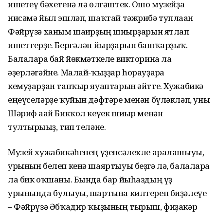
ишетеү бәхетенә лә өлгәштек. Ошо музейҙа
нисәмә йыл эшләп, шаҡтай тәжрибә туплаған
Фәйрүзә ханым шағирҙың шиғырҙарын ятлап
ишеттерҙе. Бергәләп йырҙарын башҡарҙыҡ.
Балаларға бай йөкмәткеле викторина ла
әҙерләгәйне. Малай-ҡыҙҙар һорауҙарға
кемуҙарҙан тапҡыр яуаптарын әйтте. Хужабикә
еңеүселәрҙе ҡуйын дәфтәре менән бүләкләп, уны
Шәриф ағай Бикҡол кеүек шиғыр менән
тултырығыҙ, тип теләне.
Музей хужабикәһенең үҙенсәлекле аралашыуы,
урынын белеп кенә шаяртыуы беҙгә лә, балаларға
ла бик оҡшаны. Бында бар йыһаздың үҙ
урынында булыуы, шартына килтереп биҙәлеүе
– Фәйрүзә Әбҡадир ҡыҙының тырыш, фиҙакәр