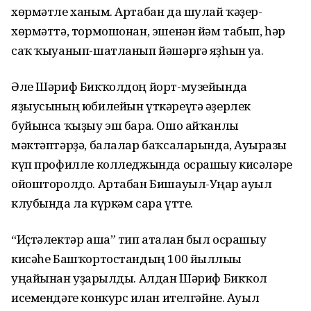
хөрмәтле ханым. Артабан да шулай ҡәҙер-
хөрмәттә, тормошонан, эшенән йәм табып, һәр
саҡ ҡыуанып-шатланып йәшәргә яҙһын уға.
Әле Шәриф Бикҡолдоң йорт-музейында
яҙыусының юбилейын үткәреүгә әҙерлек
буйынса ҡыҙыу эш бара. Ошо айҡанлы
мәктәптәрҙә, балалар баҡсаларында, Ауырғазы
күп профилле колледжында осрашыу кисәләре
ойошторолдо. Артабан Бишауыл-Уңғар ауыл
клубында ла күркәм сара үтте.
“Иҫтәлектәр аша” тип аталған был осрашыу
кисәһе Башҡортостандың 100 йыллығы
уңайынан уҙғарылды. Алдан Шәриф Бикҡол
исемендәге конкурс иғлан ителгәйне. Ауыл