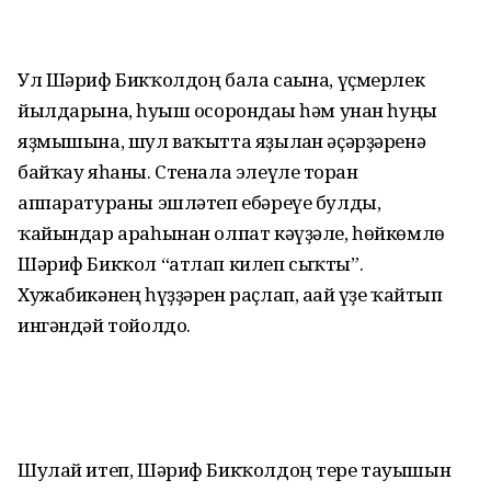
Ул Шәриф Бикҡолдоң бала сағына, үҫмерлек
йылдарына, һуғыш осорондағы һәм унан һуңғы
яҙмышына, шул ваҡытта яҙылған әҫәрҙәренә
байҡау яһаны. Стенала элеүле торған
аппаратураны эшләтеп ебәреүе булды,
ҡайындар араһынан олпат кәүҙәле, һөйкөмлө
Шәриф Бикҡол “атлап килеп сыҡты”.
Хужабикәнең һүҙҙәрен раҫлап, ағай үҙе ҡайтып
ингәндәй тойолдо.
Шулай итеп, Шәриф Бикҡолдоң тере тауышын