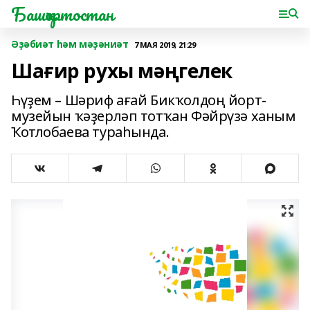
Башҡортостан
Әҙәбиәт һәм мәҙәниәт
7 МАЯ 2019, 21:29
Шағир рухы мәңгелек
Һүҙем – Шәриф ағай Бикҡолдоң йорт-
музейын ҡәҙерләп тотҡан Фәйрүзә ханым
Ҡотлобаева тураһында.