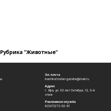
Рубрика "Животные"
Эл. почта
лы
bashkortostan.gazeta@mail.ru
Адрес
г. Уфа, ул. 50 лет Октября, 13, 5-й
этаж
Рекламная служба
8(347)272-62-61