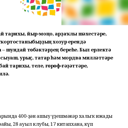
 бай тарихы, йыр-моңо, арҙаҡлы шәхестәре,
шҡортостаныбыҙҙың хозур ерендә
– шундай төбәктәрҙең береһе. Был ерлектә
сыуаш, урыҫ, татар һәм мордва милләттәре
бай тарихы, теле, ғөрөф-ғәҙәттәре,
илә.
еларында 400-ҙән ашыу үҙешмәкәр халыҡ ижады
айы, 28 ауыл клубы, 17 китапхана, күп