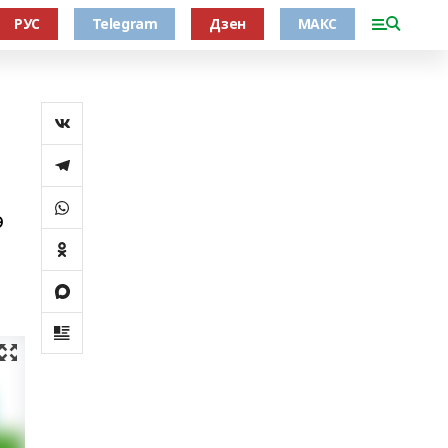
РУС
Telegram
Дзен
МАКС
ә