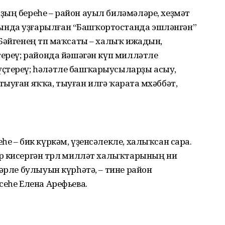
ҙың береһе – район ауыл биләмәләре, хеҙмәт
нда уҙғарылған “Башҡортос­танда эшләнгән”
Бәйгенең төп маҡсаты – халыҡ ижадын,
тереү; районда йәшәгән күп милләтле
үҫтереү; һәләтле башҡарыусыларҙы асыу,
ыуған яҡҡа, тыуған илгә ҡарата мөхәббәт,
е – бик күркәм, үҙенсәлекле, халыҡсан сара.
р кисергән төрлө милләт халыҡтарының ни
әрле булыуын күрһәтә, – тине район
сеһе Елена Арефьева.