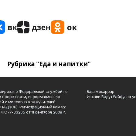
Рубрика "Еда и напитки"
рировано Федеральной службой по
Баш мөхәррир
в сфере связи, информационных
Исхаҡов Вәдүт Ғәйфулла у
ий и массовых коммуникаций
НАДЗОР). Регистрационный номер:
 ФС77-33205 от 11 сентября 2008 г.