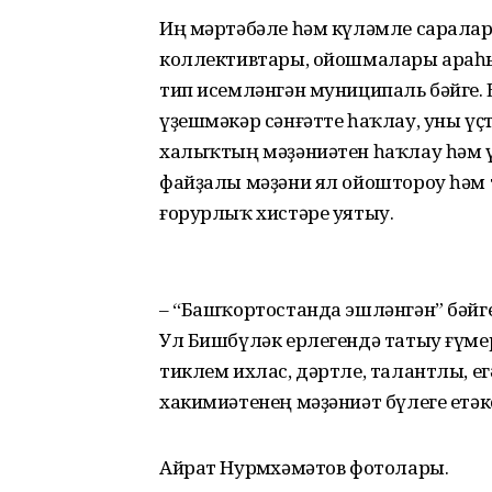
Иң мәртәбәле һәм күләмле саралар
коллективтары, ойошмалары араһы
тип исемләнгән муниципаль бәйге. 
үҙешмәкәр сәнғәтте һаҡлау, уны үҫ
халыҡтың мәҙәниәтен һаҡлау һәм 
файҙалы мәҙәни ял ойоштороу һәм т
ғорурлыҡ хистәре уятыу.
– “Башҡортостанда эшләнгән” бәйгеһ
Ул Бишбүләк ерлегендә татыу ғүме
тиклем ихлас, дәртле, талантлы, ег
хакимиәтенең мәҙәниәт бүлеге етәк
Айрат Нурмөхәмәтов фотолары.