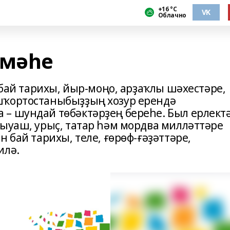
+16 °С
VK
Облачно
әмәһе
 бай тарихы, йыр-моңо, арҙаҡлы шәхестәре,
шҡортостаныбыҙҙың хозур ерендә
– шундай төбәктәрҙең береһе. Был ерлект
сыуаш, урыҫ, татар һәм мордва милләттәре
 бай тарихы, теле, ғөрөф-ғәҙәттәре,
илә.