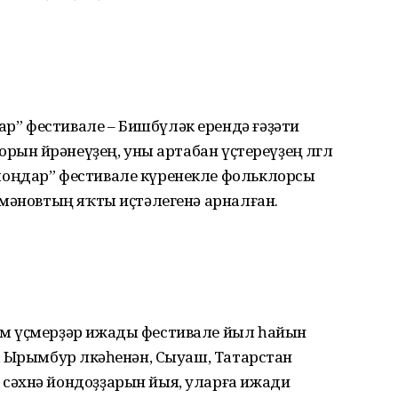
” фестивале – Бишбүләк ерендә ғәҙәти
ын өйрәнеүҙең, уны артабан үҫтереүҙең өлгөлө
оңдар” фестивале күренекле фольклорсы
ймәновтың яҡты иҫтәлегенә арналған.
м үҫмерҙәр ижады фестивале йыл һайын
 Ырымбур өлкәһенән, Сыуаш, Татарстан
сәхнә йондоҙҙарын йыя, уларға ижади