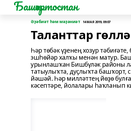
Башҡортостан
Әҙәбиәт һәм мәҙәниәт
14 МАЯ 2019, 09:07
Таланттар гөлл
Һәр төбәк үҙенең хозур тәбиғәте,
эшһөйәр халҡы менән матур. Ба
урынлашҡан Бишбүләк районы ла 
татыулыҡта, дуҫлыҡта башҡорт, 
йәшәй. Һәр милләттең йөҙө булған
кәсептәре, йолалары һаҡланып к