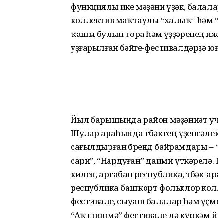
функциялы ике мәҙәни үҙәк, балалар 
коллектив маҡтаулы “халыҡ” һәм “өл
ҡашы булып тора һәм үҙҙәренең ижа
уҙғарылған бәйге-фестивалдәрҙә ю
Йыл барышында район мәҙәниәт учр
Шулар араһында төбәктең үҙенсәлек
сағылдырған бренд байрамдары – “
сари”, “Нардуған” даими үткәрелә
килеп, артабан республика, төбәк-а
республика башҡорт фольклор ко
фестивале, сыуаш балалар һәм үҫм
“Аҡ шишмә” фестивале лә күркәм й