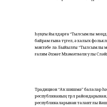
Һуңғы йылдарға “Тылсымлы моңдар
байрам ғына түгел, ә халыҡ фольклор
мәктәбе лә. Быйылғы “Тылсымлы м
ғалим Әхмәт Мөхәмәтвәли улы Сөлә
Традицион “Аҡ шишмә” балалар һә
республиканың төрлө райондарынан,
республикаларынан талантлы йәш 