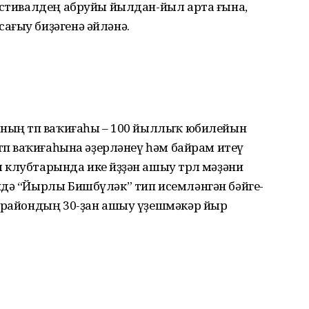
Фестивалдең абруйы йылдан-йыл арта ғына,
ағыу биҙәгенә әйләнә.
аның төп ваҡиғаһы – 100 йыллыҡ юбилейын
төп ваҡиғаһына әҙерләнеү һәм байрам итеү
клубтарында ике йөҙҙән ашыу төрлө мәҙәни
ндә “Йырлы Бишбүләк” тип исемләнгән бәйге-
а райондың 30-ҙан ашыу үҙешмәкәр йыр