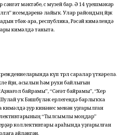
сәнғәт мәктәбе, өс музей бар. Ә 14 үҙешмәкәр
гөлө” исемдәренә лайыҡ. Улар райондың йөҙөк
дын төбәк-ара, республика, Рәсәй кимәлендә
ғары кимәлдә таныта.
еждениеларында күп төрлө саралар үткәрелә.
ле йөҙөн, асылын һәм рухи байлығын
Аҙнағол байрамы”, “Сәғәт байрамы”, “Хер
. Шулай уҡ Бишбүләк ерлегендә барлыҡҡа
ра кимәлдә ҙур кинәнес менән уҙғарылған
ллективтарының “Тылсымлы моңдар”
ерҙәр коллективтары араһында уҙғарылған
олаға әйләнгән.