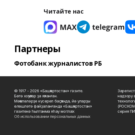
Читайте нас
Партнеры
Фотобанк журналистов РБ
© 1917 - 2026 «Башҡортостан» гәзите.
Зарегист
Бөтә хоҡуҡтар ҙа яҡланған.
надзору 
Мәҡәләләрҙе күсереп баҫҡанда, йә уларҙы
технолог
өлөшләтә файҙаланғанда «Башҡортостан»
(РОСКОМ
гәзитенә һылтанма яһау мотлаҡ.
серия ПИ
Об использовании персональных данных