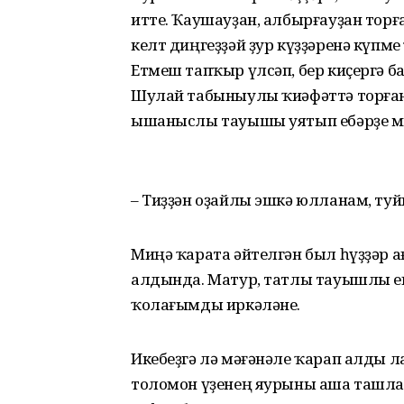
итте. Ҡаушауҙан, албырғауҙан тор
келт диңгеҙҙәй ҙур күҙҙәренә күпме
Етмеш тапҡыр үлсәп, бер киҫергә ба
Шулай табыныулы ҡиәфәт­тә торға
ышаныслы тауышы уятып ебәрҙе м
– Тиҙҙән оҙайлы эшкә юлланам, ту
Миңә ҡарата әйтелгән был һүҙҙәр 
алдында. Матур, татлы тауышлы еңг
ҡолағымды иркәләне.
Икебеҙгә лә мәғәнәле ҡарап алды л
толомон үҙенең яурыны аша ташл