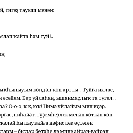
 тигеҙ тауыш менән:
млап ҡайта һәм туй!..
ң.
ыҙыҡһыныуым көндән-көн артты... Туйға ихлас,
н әсәйем. Бер уйлаһаң, ышанмаҫ­лыҡ та түгел...
а? О-о-о, юҡ, юҡ! Нимә уйлайым мин иҫәр.
рғас, ниһайәт, түҙемһеҙ­лек менән көткән көн
әскәләй һылыуҡайға нәфислек өҫтәгән
дары – былар бөтәһе лә мине айран-вайран