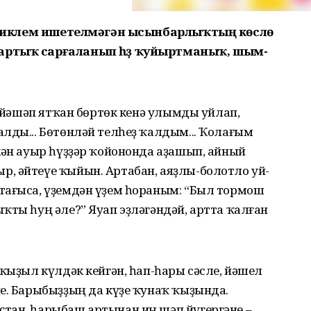
а тиклем ишетелмәгән ысын­бар­лыҡтың көслө
артыҡ сарға­ланып һүҙ ҡуйыртманыҡ, шым­
п йәшәп ятҡан бөртөк кенә улымды уйлап,
алды... Бө­төнләй телһеҙ ҡалдым... Ҡолағым
кән ауыр һүҙҙәр ҡойононда аҙашып, айный
, әйтеүе ҡы­йын. Артабан, аяҙлы-болотло уй­
тағыса, үҙемдән үҙем һора­ным: “Был тормош
ҡты һуң әле?” Яуап эҙләгәндәй, артта ҡал­ған
 ҡыҙыл күлдәк кейгән, һап-һары сәсле, йәшел
е. Бары­быҙҙың да күҙе ҡунаҡ ҡыҙында.
ҫтан, һарыбаш артынан иң шәп йүгергәне –