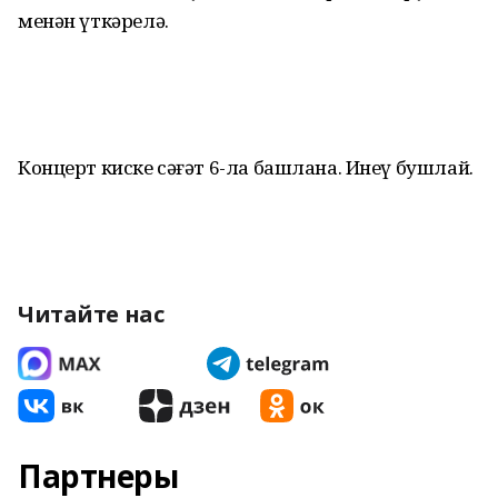
менән үткәрелә.
Концерт киске сәғәт 6-ла башлана. Инеү бушлай.
Читайте нас
Партнеры