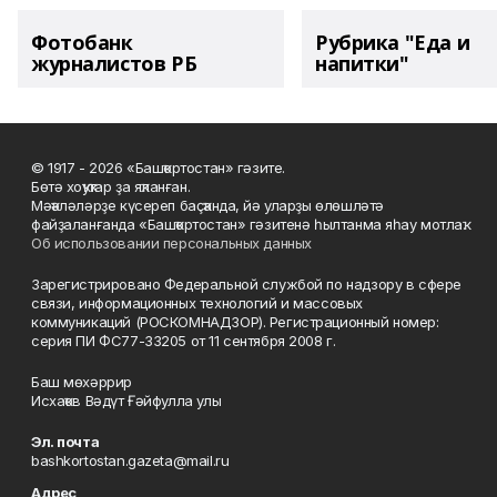
Фотобанк
Рубрика "Еда и
журналистов РБ
напитки"
© 1917 - 2026 «Башҡортостан» гәзите.
Бөтә хоҡуҡтар ҙа яҡланған.
Мәҡәләләрҙе күсереп баҫҡанда, йә уларҙы өлөшләтә
файҙаланғанда «Башҡортостан» гәзитенә һылтанма яһау мотлаҡ.
Об использовании персональных данных
Зарегистрировано Федеральной службой по надзору в сфере
связи, информационных технологий и массовых
коммуникаций (РОСКОМНАДЗОР). Регистрационный номер:
серия ПИ ФС77-33205 от 11 сентября 2008 г.
Баш мөхәррир
Исхаҡов Вәдүт Ғәйфулла улы
Эл. почта
bashkortostan.gazeta@mail.ru
Адрес