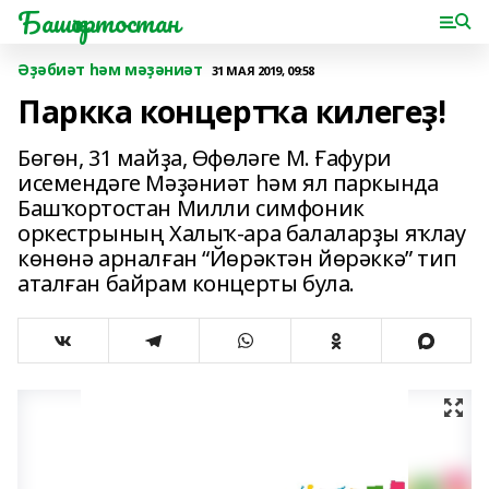
Башҡортостан
Әҙәбиәт һәм мәҙәниәт
31 МАЯ 2019, 09:58
Паркка концертҡа килегеҙ!
Бөгөн, 31 майҙа, Өфөләге М. Ғафури
исемендәге Мәҙәниәт һәм ял паркында
Башҡортостан Милли симфоник
оркестрының Халыҡ-ара балаларҙы яҡлау
көнөнә арналған “Йөрәктән йөрәккә” тип
аталған байрам концерты була.