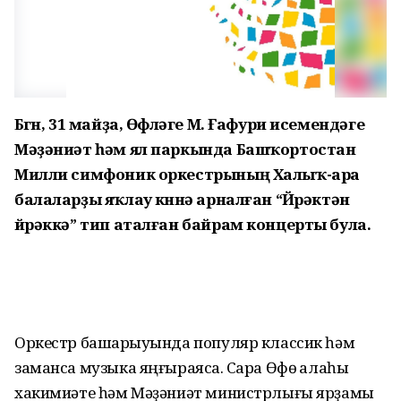
Бөгөн, 31 майҙа, Өфөләге М. Ғафури исемендәге
Мәҙәниәт һәм ял паркында Башҡортостан
Милли симфоник оркестрының Халыҡ-ара
балаларҙы яҡлау көнөнә арналған “Йөрәктән
йөрәккә” тип аталған байрам концерты була.
Оркестр башҡарыуында популяр классик һәм
заманса музыка яңғыраясаҡ. Сара Өфө ҡалаһы
хакимиәте һәм Мәҙәниәт министрлығы ярҙамы