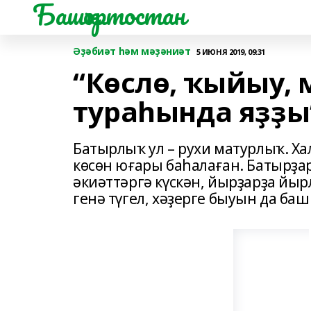
Башҡортостан
Әҙәбиәт һәм мәҙәниәт
5 ИЮНЯ 2019, 09:31
“Көслө, ҡыйыу,
тураһында яҙҙы
Батырлыҡ ул – рухи матурлыҡ. Х
көсөн юғары баһалаған. Батырҙа
әкиәттәргә күскән, йырҙарҙа йыр
генә түгел, хәҙерге быуын да баш