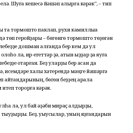
елә. Шуға кешесә йәшәп ҡалырға кәрәк”, – тип
ыҡ та тормошто паклап, рухи камиллыҡҡа
 дә төп геройҙары – бөгөнгө тормошто төҙөгән
лебеҙҙе дошман алғанда бер кем дә ҡул
оһо ла, ир-егеттәр ҙә, ҡатын-ҡыҙҙар ҙа яуға
еҙҙе ҡотҡарған. Беҙ уларҙы бер ҡасан да
лә, исемдәре халыҡ хәтерендә мәңге йәшәргә
п ҡайтҡандарының, бөгөн беҙҙең арала
 итеп торорға кәрәк.
лһа ла, ул бай әҙәби мираҫ ҡалдырҙы,
 тыуҙырҙы. Беҙ, уҡыусылар, уның яҙғандарын