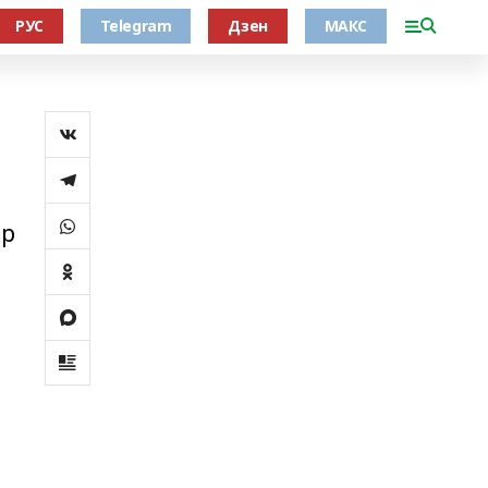
РУС
Telegram
Дзен
МАКС
яр