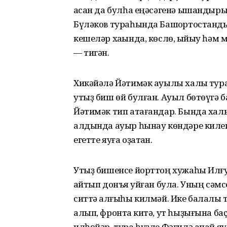
ҡасан да булһа еңәсәгенә ышандыр
Бүләков тураһында Башҡортостандың
кешеләр хаҡында, көслө, ҡыйыу һәм
— тигән.
Хикәйәлә Йәтимәк ауылы халҡы тура
утыҙ биш өй булған. Ауыл бөтөүгә б
Йәтимәк тип атағандар. Бында халы
алдында ауыр һынау көндәре килеп е
егетте яуға оҙатҡан.
Утыҙ бишенсе йорттоң хужаһы Илғу
ҡайтып донъя ҡуйған була. Уның сә
ситтә ҡалғыһы килмәй. Ике балалы т
алып, фронтҡа китә, ут һыҙығына баҫ
илһөйәр, тура һүҙле Фәғилә апай яу