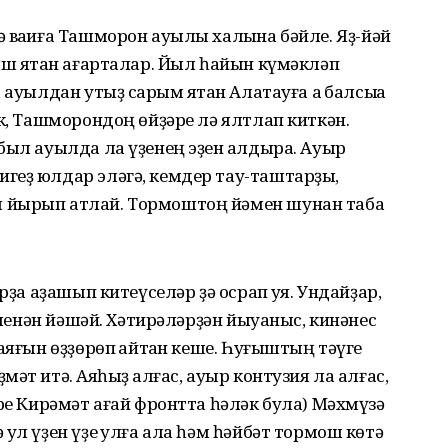
 ваҡиға Ташморон ауылы халҡына бәйле. Яҙ-йәй
ыш яҡтан ағарталар. Йыл һайын күмәкләп
ауылдан утыҙ саҡрым ятҡан Алатауға аҡ балсыҡҡа
ек, Ташморондоң өйҙәре лә ялтлап киткән.
был ауылда ла үҙенең эҙен ҡалдыра. Ауыр
геҙ юлдар эләгә, кемдер тау-таштарҙы,
 йырып атлай. Тормоштоң йәмен шунан таба
рҙа аҙашып китеүселәр ҙә осрап ҡуя. Ундайҙар,
е менән йәшәй. Хәтирәләрҙән йыуаныс, кинәнес
аяғын өҙҙөрөп ҡайтҡан кеше. Һуғыштың тәүге
т итә. Аяҡһыҙ ҡалғас, ауыр контузия ла алғас,
ире Кирәмәт ағай фронтта һәләк була) Мәхмүзә
ул үҙен үҙе ҡулға ала һәм һәйбәт тормош көтә