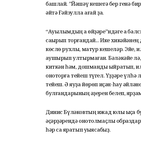
башлай. ”Йәшәү кешегә бер генә бир
әйтә Ғәйзулла ағай ҙа.
“Ауылымдың аҡ өйҙәре”ндәге аҡ балс
саҡырып торғандай... Ике хикәйәнең
көслө рухлы, матур кешеләр. Эйе, и
ҡаушырып ултырмаған. Бәләкәйе лә, ол
киткән һәм, дошманды ҡыйратып, илеб
оноторға тейеш түгел. Үҙҙәре үлһә 
тейеш. Ә яуҙа йөрөп иҫән-һау әйләне
булғандарының ҡәҙерен белеп, ярҙам
Динис Бүләковтың ижад юлы ҡыҫҡа бу
әҫәрҙәрендә онотол­маҫлыҡ образдар
һәр саҡ яратып уҡыясаҡбыҙ.