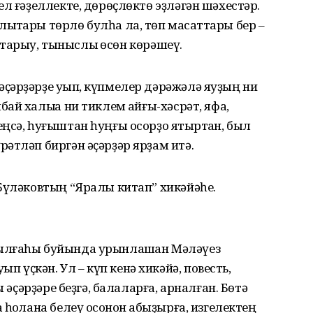
л ғәҙеллекте, дөрөҫлөктө эҙләгән шәхестәр.
ҡтары төрлө булһа ла, төп маҡсаттары бер –
отҡарыу, тыныслыҡ өсөн көрәшеү.
ҫәрҙәрҙе уҡып, күпмелер дәрәжәлә яуҙың ни
й халыҡҡа ни тиклем ҡайғы-хәсрәт, яфа,
ңсә, һуғыштан һуңғы осорҙо яҡтыртҡан, был
әтләп биргән әҫәрҙәр ярҙам итә.
Бүләковтың “Яралы китап” хикәйәһе.
ылғаһы буйында урынлашҡан Мәләүез
үҫкән. Ул – күп кенә хикәйә, повесть,
ы әҫәрҙәре беҙгә, балаларға, арналған. Бөтә
һоҡлана белеү осҡонон ҡабыҙырға, изгелектең