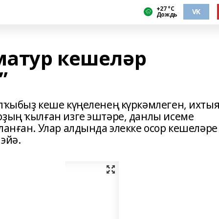
+27 °С
VK
Дождь
 матур кешеләр
”
алҡыбыҙ кеше күңеленең күркәмлеген, ихты
рҙың ҡылған изге эштәре, данлы исеме
ланған. Улар алдында элекке осор кешеләре
 эйә.