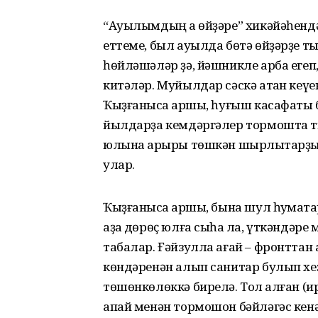
“Ауылымдың аҡ өйҙәре” хикәйәһендә
еттеме, был ауылда бөтә өйҙәрҙе т
һөйләшәләр ҙә, йәшникле арба егеп, 
китәләр. Муйылдар сәскә атҡан кеү
Ҡыҙғанысҡа ҡаршы, һуғыш касафаты 
йылдарҙа кемдәргәлер тормошта ти
юлына арҡыры төшкән шырлыҡтарҙы
улар.
Ҡыҙғанысҡа ҡаршы, бына шул һуҡмаҡта
аҙаҡ дөрөҫ юлға сыҡһа ла, үткәндәр
табалар. Ғәйзулла ағай – фронттан 
көндәренән алып санитар булып хеҙмә
төшөнкөлөккә бирелә. Тол ҡалған (
апай менән тормошон бәйләгәс кенә 