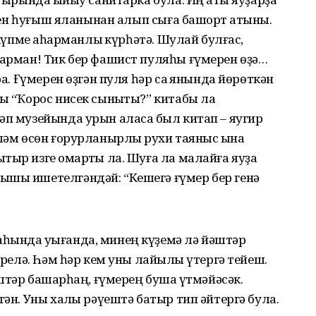
ирен һуғыш яланынан алып сыға башҡорт ҡатыны.
 күпме ҡаһарманлыҡ күрһәтә. Шулай булғас,
һарман! Тик бер фашист пуляһы ғүмерен өҙә…
ра. Ғүмерен өҙгән пуля һәр саҡ янында йөрөткән
ғы “Ҡорос нисек сыныҡты?” китабы ла
әп музейында урын аласаҡ был китап – яугир
ләм өсөн ғорурланырлыҡ рухи таяныс ҡына
ыр изге ҡомартҡы ла. Шуға ла малайға яуҙа
ышы ишетелгәндәй: “Кешегә ғүмер бер генә
һында уҡығанда, минең күҙемә лә йәштәр
ирелә. Һәм һәр кем уны лайыҡлы үтергә тейеш.
штәр башҡарһаң, ғүмерең бушҡа үтмәйәсәк.
гән. Уны хаҡлы рәүештә батыр тип әйтергә була.