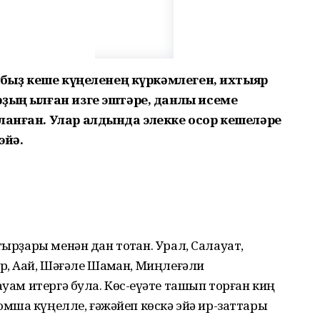
ҡыбыҙ кеше күңеленең күркәмлеген, ихтыяр
ҙың ҡылған изге эштәре, данлы исеме
ланған. Улар алдында элекке осор кешеләре
эйә.
тырҙары менән дан тотҡан. Урал, Салауат,
р, Аҡай, Шәғәле Шаҡман, Миңлеғәли
ауам итергә була. Көс-ҡеүәте ташып торған киң
йомшаҡ күңелле, ғәжәйеп көскә эйә ир-заттары