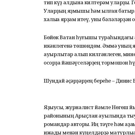
тип күҙ алдына килтерәм уларҙы. Ге
Уларҙың яҙмышы һәм ҡылған батырлы
халыҡҡа ярҙам итеү, уны бәләләрҙән ҡ
Бөйөк Ватан һуғышы тураһындағы ә
икәнлегенә төшөндөм. Әммә уның яба
ауырлыҡтар алып килгәнлеген, мине
осорҙа йәшәүселәрҙең тормошон һүр
Шундай әҫәрҙәрҙең береһе – Динис 
Яҙыусы, журналист йәмле Нөгөш й
районының Арыҫлан ауылында тыуып 
романдар авторы. Иң тәүге һәм аҙаҡҡ
ижады менән күңелдәрҙә матурлыҡҡа 