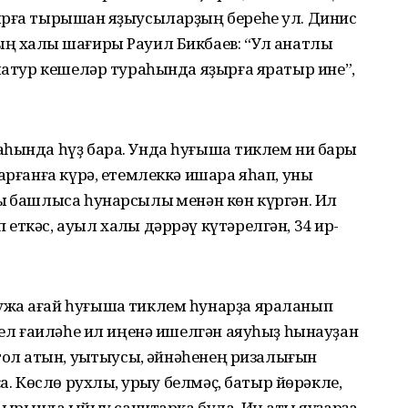
ырға тырышҡан яҙыусыларҙың береһе ул. Динис
 халыҡ шағиры Рауил Бикбаев: “Ул ҡанатлы
 матур кешеләр тураһында яҙырға яратыр ине”,
һында һүҙ бара. Унда һуғышҡа тиклем ни бары
арғанға күрә, етемлеккә ишара яһап, уны
ҡ башлыса һунарсылыҡ менән көн күргән. Ил
ткәс, ауыл халҡы дәррәү күтәрелгән, 34 ир-
жа ағай һуғышҡа тиклем һунарҙа яраланып
мсел ғаиләһе ил иңенә ишелгән аяуһыҙ һынауҙан
ол ҡатын, уҡытыусы, ҡәйнәһенең ризалығын
а. Көслө рухлы, ҡурҡыу белмәҫ, батыр йөрәкле,
 ҡырында ҡыйыу санитарка була. Иң ҡаты яуҙарҙа