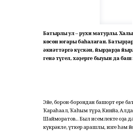
Батырлыҡ ул – рухи матурлыҡ. Хал
көсөн юғары баһалаған. Батырҙар
әкиәттәргә күскән, йырҙарҙа йыр
генә түгел, хәҙерге быуын да баш 
Эйе, борон-борондан башҡорт ере ба
Ҡараһаҡал, Ҡаһым түрә, Кинйә, Алда
Шайморатов... Был исемлекте оҙаҡ д
күкрәкле, үткер ҡарашлы, изге һәм 