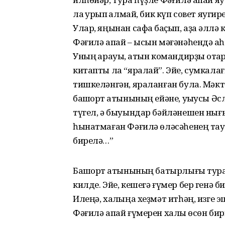
ла ҡурҡып ҡалмай, бик күп совет яуг
Улар, яңынан сафҡа баҫып, аҙаҡ әллә
Фәғилә апай – ысын мәғәнәһендә ҡа
Уның ҡарауы, ҡатын командирҙы ҡотҡа
китапты ла “яралай”. Эйе, сумкала
тишкеләнгән, яраланған була. Мәкт
башҡорт ҡатынының ейәне, уҡыусы Әс
түгел, ә быуындар бәйләнешен нығыт
һынатмаған Фәғилә өләсәһенең тау
бирелә…”
Башҡорт ҡатынының батырлығы тура
килде. Эйе, кешегә ғүмер бер генә б
Илеңә, халҡыңа хеҙмәт итһәң, изге э
Фәғилә апай ғүмерен халҡы өсөн бир