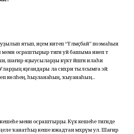
ә һуҙылып ятып, иҫем китеп “Үлмәҫбай” поэмаһын
менән осраштырыр тигән уй башыма инеп тә
ын, шағир-яҙыусыларҙы күктә йәшәгән илаһи
Уларҙың яҙғандары ла сихри тылсымға эйә:
хәтләнеп көләһең, һыҙланаһың, ҡыуанаһың...
ешеһе менән осраштырҙы. Күк кешеһе тигәнде
үңеле ҡанатһыҙ кеше ижадтан мәхрүм ул. Шағир