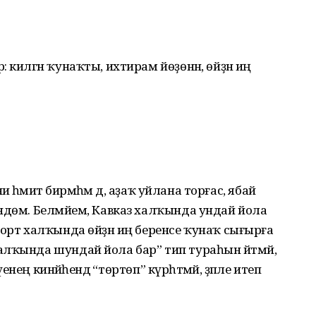
 килгән ҡунаҡты, ихтирам йөҙөнән, өйҙән иң
 әһәмиәт бирмәһәм дә, аҙаҡ уйлана торғас, ябай
ндөм. Белмәйем, Кавказ халҡында ундай йола
ҡорт халҡында өйҙән иң беренсе ҡунаҡ сығырға
лҡында шундай йола бар” тип тураһын әйтмәй,
енең кинәйәһендә “төртөп” күрһәтмәй, әҙәпле итеп