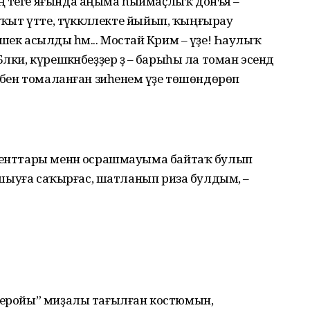
ң теге яғында аңыма һыймаҫлыҡ донъя –
аҡыт үтте, тәүәккәллекте йыйып, ҡыңғырау
шек асылды һәм... Мостай Кәрим – үҙе! Һаулыҡ
лки, күрешкәнбеҙҙер ҙә – барыһы ла томан эсендә
бәбен томаланған зиһенемә үҙе төшөндөрөп
уденттары менән осрашмауыма байтаҡ булып
срашыуға саҡырғас, шатланып риза булдым, –
 Геройы” миҙалы тағылған костюмын,