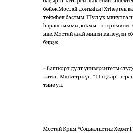
баҫырға батырсылыҡ етмәй: ишекте
бөйөк Мостай донъяһы! Хәтһеҙ генә в
төймәһенә баҫтым. Шул уҡ минутта и
һораштыммы, юҡмы – хәтерләмәйем. Бә
ине. Мостай ағай минең килеүҙең сә
бирҙе:
– Башҡорт дәүләт университеты ст
киткән. Мәшәҡәттәр күп. “Шоңҡар” о
тине ул.
Мостай Кәрим “Социалистик Хеҙмәт