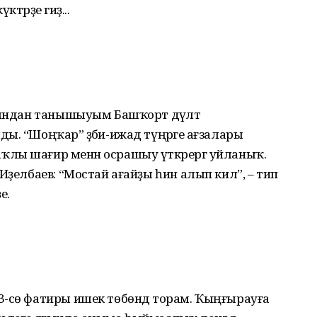
ктәрҙе гиҙә...
ҡындан танышыуым Башҡорт дәүләт
. “Шоңҡар” әҙәби-ижад түңәрәге ағзалары
лы шағир менән осрашыу үткәрергә уйланыҡ.
Иҙелбаев: “Мостай ағайҙы һин алып кил”, – тип
е.
3-сө фатиры ишек төбөндә торам. Ҡыңғырауға