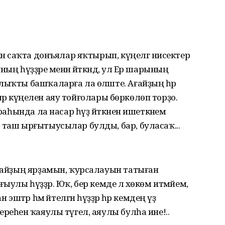
ән саҡта донъя­лар яҡтырып, күңелгә нисектер
ың һүҙҙәре менән әйткәндә, ул Ер шарының
лыҡты башҡаларға ла өләште. Ағайҙың һәр
ешеләр күңелен аяу тойғолары бөркөлөп торҙо.
ураһында ла насар һүҙ әйткәнен ишеткәнем
 таш ырғытыусылар булды, бар, буласаҡ...
ағайҙың ярҙамын, ҡурсалауын татыған
ыулы һүҙҙәр. Юҡ, бер кемде лә хөкөм итмәйем,
эштәр һәм әйтелгән һүҙҙәр һәр кемдең үҙ
реһенә ҡаяулы түгел, аяулы булһа ине!..