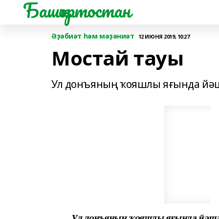
Башҡортостан
Әҙәбиәт һәм мәҙәниәт
12 ИЮНЯ 2019, 10:27
Мостай тауы
Ул донъяның ҡояшлы яғында йә
Ул донъяның ҡояшлы яғында йәшә