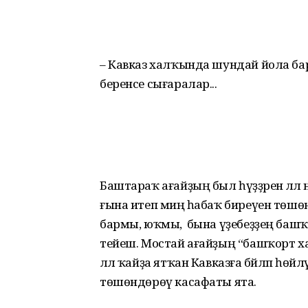
– Кавказ халҡында шундай йола бар:
беренсе сығаралар...
Баштараҡ ағайҙың был һүҙҙәренә әллә ни
ғына итеп миңә һабаҡ биреүен төшө
бармы, юҡмы, ә бына үҙебеҙҙең баш
тейеш. Мостай ағайҙың “башҡорт ха
әллә ҡайҙа ятҡан Кавказға бәйләп һөйләү
төшөндөрөү касафаты ята.