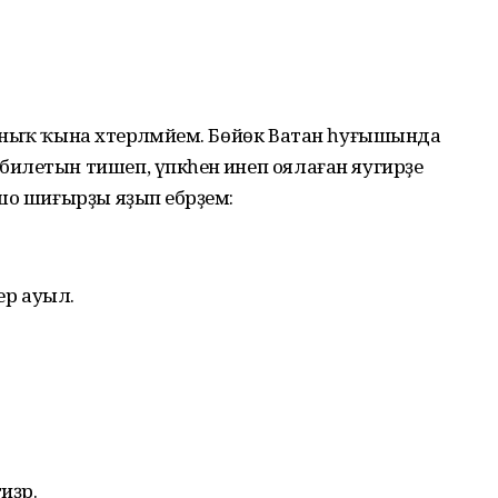
ныҡ ҡына хәтерләмәйем. Бөйөк Ватан һуғышында
летын тишеп, үпкәһенә инеп оялаған яугирҙе
шо шиғырҙы яҙып ебәрҙем:
р ауыл.
иҙәр.