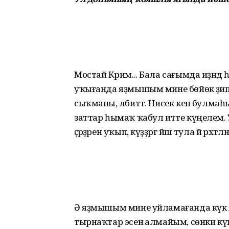
Мостай Кәрим... Бала сағымда иҙәнд
уҡығанда яҙмышым мине бөйөк әҙип 
сыҡманы, әлбиттә. Нисек кенә булмаһ
заттар һымаҡ ҡабул итте күңелем. 
әҫәрҙәрен уҡып, күҙҙәргә йәш тула йә рә
Ә яҙмышым мине уйламағанда күк к
тырнаҡтар эсенә алмайым, сөнки к