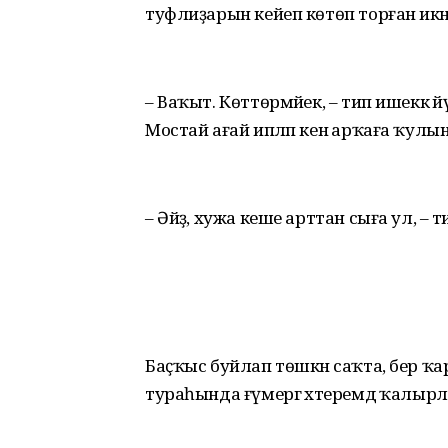
туфлиҙарын кейеп көтөп торған икән, 
– Ваҡыт. Көттөрмәйек, – тип ишеккә 
Мостай ағай ипләп кенә арҡаға ҡулы
– Әйҙә, хужа кеше арттан сыға ул, – т
Баҫҡыс буйлап төшкән саҡта, бер ҡ
тураһында ғүмергә хәтеремдә ҡалырлы