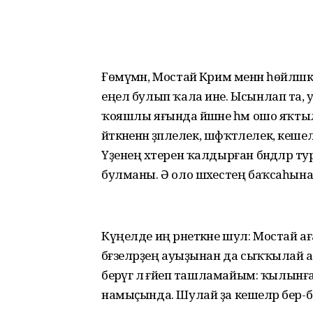
Ғөмүмән, Мостай Кәрим менән һөйләшк
еңел булып ҡала ине. Ысынлап та, ун
ҡояшлы яғында йәшәне һәм ошо яҡты
әйткәненән әҙәплелек, шәфҡәтлелек, к
Үҙенең хәтерен ҡалдырған бәндәләр т
булманы. Ә оло шәхестең баҡсаһына
Күңелде иң әрнеткәне шул: Мостай 
бәғзеләрҙең ауыҙынан да сыҡҡылай ағ
берәүгә лә ғәйеп ташламайым: ҡылынған 
намыҫында. Шулай ҙа кешеләр бер-бе