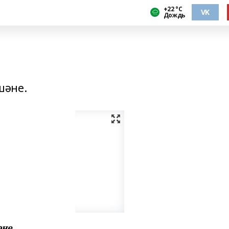
+22 °С
VK
Дождь
шәне.
не.