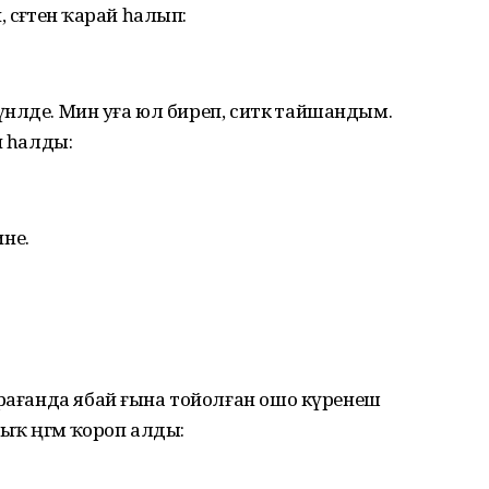
сәғәтенә ҡарай һалып:
йүнәлде. Мин уға юл биреп, ситкә тайшандым.
н һалды:
ине.
арағанда ябай ғына тойолған ошо күренеш
ҡ әңгәмә ҡороп алды: