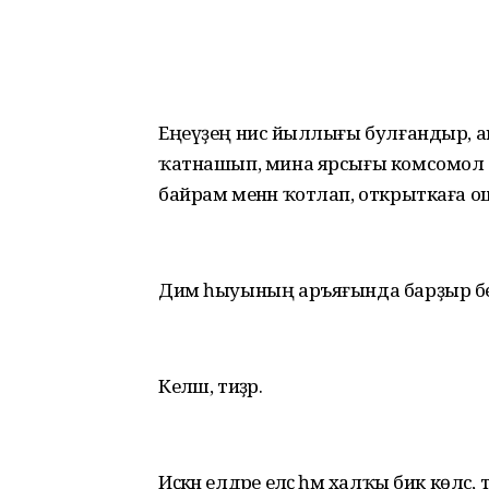
Еңеүҙең нисә йыллығы булғандыр, а
ҡатнашып, мина ярсығы комсомол би
байрам менән ҡотлап, открыткаға о
Дим һыуының аръяғында барҙыр бе
Келәш, тиҙәр.
Иҫкән елдәре еләҫ һәм халҡы бик көләс, т