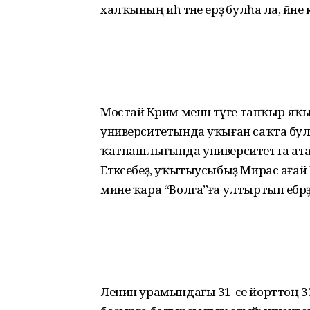
халҡының иһә тәне ерҙә булһа ла, йәне кү
Мостай Кәрим менән тәүге тапҡыр я
университетында уҡыған саҡта булды
ҡатнашлығында университетта атаҡ
Етәксебеҙ, уҡытыусыбыҙ Мирас ағай 
мине ҡара “Волга”ға ултыртып ебәрҙ
Ленин урамындағы 31-се йорттоң 3