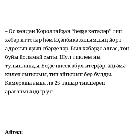
– Өс көндән Ҡоролтайҙан “һеҙҙе көтәләр” тип
хәбәр иттеләр һәм Иҫән­би­кә ханымдың йорт
адресын яҙып ебәрҙеләр. Был хәбәрҙе алғас, төн
буйы йоҡламай сыҡтыҡ. Шул тиклем ныҡ
тулҡынландыҡ. Беҙҙе нисек ҡабул итерҙәр, әңгәмә
килеп сығырмы, тип ҡай­ғырып бер булдыҡ.
Камераны ғына ла 25 тапҡыр тикшереп
ҡарағанмындыр ул.
Айгөл: