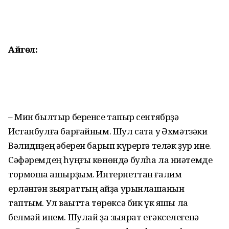
Айгөл:
– Мин былтыр беренсе тапҡыр сентябрҙә
Истанбулға барғайным. Шул саҡта уҡ Әхмәтзәки
Вәлидиҙең ҡәберен барып күрергә теләк ҙур ине.
Сәфәремдең һуңғы көнөндә бул­һа ла ниәтемде
тормошҡа ашыр­ҙым. Интернеттан ғалим
ерләнгән зыярат­тың ҡайҙа урынлашҡанын
таптым. Ул ваҡытта төрөксә бик үк яҡшы ла
белмәй инем. Шулай ҙа зыярат етәк­се­легенә