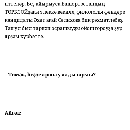
иттеләр. Беҙ айырыуса Башҡорт­ос­тандың
ТӨРКСОЙҙағы элекке вәкиле, филология фәндәре
кандидаты Әхәт ағай Сәлиховҡа бик рәхмәтлебеҙ.
Тап ул был тарихи осрашыуҙы ойоштороу­ҙа ҙур
ярҙам күрһәтте.
– Тимәк, һеҙҙе ҡаршы уҡ алдылармы?
Айгөл: