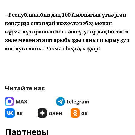
– Республикабыҙҙың 100 йыл­лығын үткәргән
көндәрҙә ошондай шәхестәребеҙ менән
күҙмә-күҙ ҡа­рашып һөйләшеү, уларҙың бөгөнгө
хәле менән яҡташтарыбыҙҙы таныштырыу ҙур
маҡтауға лайыҡ. Рәхмәт һеҙгә, ҡыҙҙар!
Читайте нас
Партнеры