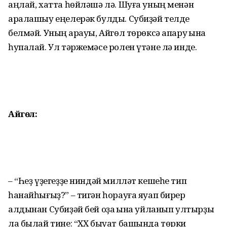
аңлай, хатта һөйләшә лә. Шуға уның менән
аралашыу еңелерәк булды. Субиҙәй телде
белмәй. Уның ҡарауы, Айгөл төрөксә апаруҡ ҡына
һупалай. Ул тәржемәсе ролен үтәне лә инде.
Айгөл:
– “Һеҙ үҙегеҙҙе ниндәй милләт кешеһе тип
һанайһығыҙ?” – тигән һорауға яуап бирер
алдынан Субиҙәй бей оҙаҡ ҡына уйланып ултырҙы
ла былай тине: “ХХ быуат башында төрки