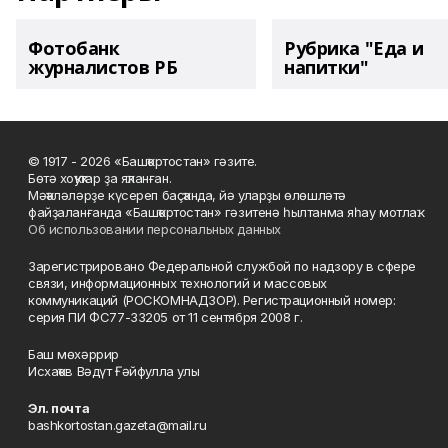
Фотобанк
Рубрика "Еда и
журналистов РБ
напитки"
© 1917 - 2026 «Башҡортостан» гәзите.
Бөтә хоҡуҡтар ҙа яҡланған.
Мәҡәләләрҙе күсереп баҫҡанда, йә уларҙы өлөшләтә
файҙаланғанда «Башҡортостан» гәзитенә һылтанма яһау мотлаҡ.
Об использовании персональных данных
Зарегистрировано Федеральной службой по надзору в сфере
связи, информационных технологий и массовых
коммуникаций (РОСКОМНАДЗОР). Регистрационный номер:
серия ПИ ФС77-33205 от 11 сентября 2008 г.
Баш мөхәррир
Исхаҡов Вәдүт Ғәйфулла улы
Эл. почта
bashkortostan.gazeta@mail.ru