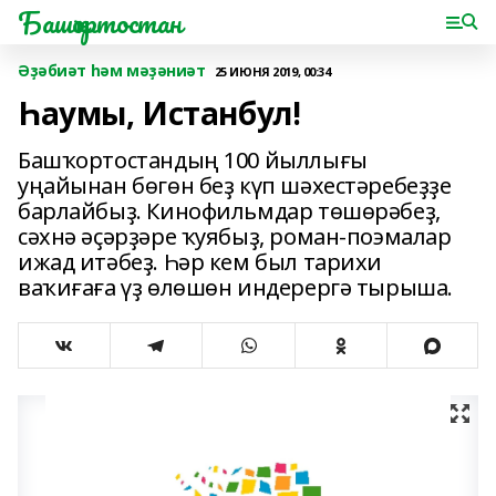
Башҡортостан
Әҙәбиәт һәм мәҙәниәт
25 ИЮНЯ 2019, 00:34
Һаумы, Истанбул!
Башҡортостандың 100 йыллығы
уңайынан бөгөн беҙ күп шәхестәребеҙҙе
барлайбыҙ. Кинофильмдар төшөрәбеҙ,
сәхнә әҫәрҙәре ҡуябыҙ, роман-поэмалар
ижад итәбеҙ. Һәр кем был тарихи
ваҡиғаға үҙ өлөшөн индерергә тырыша.