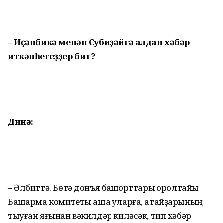
– Иҫәнбикә менән Субиҙәйгә алдан хәбәр
иткәнһегеҙҙер бит?
Динә:
– Әлбиттә. Бөтә донъя башҡорт­тары ҡоролтайы
Башҡарма комитеты аша уларға, атайҙарының
тыуған яғынан вәкилдәр киләсәк, тип хәбәр