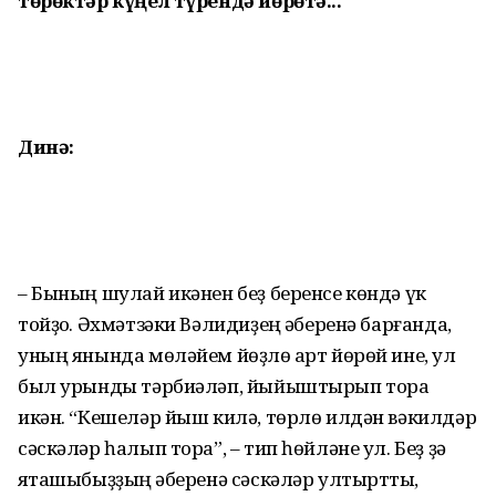
төрөктәр күңел түрендә йөрөтә...
Динә:
– Бының шулай икәнен беҙ беренсе көндә үк
тойҙоҡ. Әхмәтзәки Вәлидиҙең ҡәберенә барғанда,
уның янында мөләйем йөҙлө ҡарт йөрөй ине, ул
был урынды тәрбиәләп, йыйыштырып тора
икән. “Кешеләр йыш килә, төрлө илдән вәкилдәр
сәскәләр һалып тора”, – тип һөйләне ул. Беҙ ҙә
яҡташы­быҙҙың ҡәберенә сәскәләр ултырттыҡ,