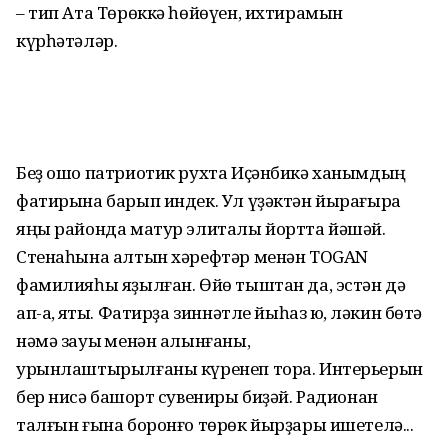
– тип Ата Төрөккә һөйөүен, ихтирамын
күрһәтәләр.
Беҙ ошо патриотик рухта Иҫән­бикә ханымдың
фатирына барып индек. Ул үҙәктән йырағыраҡ
яңы районда матур элиталы йортта йәшәй.
Стенаһына алтын хәрефтәр менән ТОGAN
фамилияһы яҙылған. Өйө тыштан да, эстән дә
ап-аҡ, яҡты. Фатирҙа зиннәтле йыһаз юҡ, ләкин бөтә
нәмә зауыҡ менән алынғаны,
урынлаштырылғаны күренеп тора. Интерьерын
бер нисә башҡорт сувениры биҙәй. Радионан
талғын ғына боронғо төрөк йырҙары ишетелә...