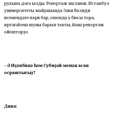
рухына доға ҡылдыҡ. Репортаж эшләнек. Истанбул
университеты майҙанында Зәки Вәлиди
исемендәге парк бар, ошонда уҡ бюсы тора,
иртәгәһенә шуны барып таптыҡ, йәнә репортаж
ойошторҙоҡ.
– Ә Иҫәнбикә һәм Субиҙәй менән ҡасан
осраштығыҙ?
Динә: