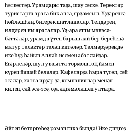
һәткестәр. Урамдары таҙа, шау сәскә. Төрөктәр
туристарға ҡарата бик алсаҡ, ярҙамсыл. Үҙҙәренсә
һөйләшһәң, бигерәк шатланалар. Телдәрен,
илдәрен ныҡ яраталар. Үҙ-ара яҡшы мөнәсә­
бәттәләр, урамда үтеп барышлай бер-береһенә
матур теләктәр теләп китәләр. Телмәр­ҙәрендә
ике һүҙ һайын Аллаһ исемен ҡабатлайҙар.
Егәрлеләр, шул уҡ ваҡытта тормош­тоң йәмен
күреп йәшәй беләләр. Кафеларҙа һыра түгел, сәй
эсәләр, хатта ирҙәр ҙә, компаниялар менән
килеп, сәй эсә-эсә, оҙаҡ әңгәмәләшеп ултыра.
Әйтеп бөтөргөһөҙ романтика бында! Ике диңгеҙ