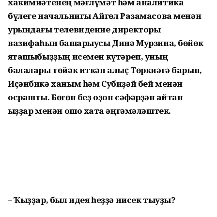
хакимиәтенең мәғлүмәт һәм аналитика
бүлеге начальнигы Айгөл Разамасова менән
урындағы телевидение директоры
вазифаһын башҡарыусы Динә Мурзина, бөйөк
яҡташыбыҙҙың исемен күтәреп, уның
балалары төйәк иткән алыҫ Төркиәгә барып,
Иҫәнбикә ханым һәм Субиҙәй бей менән
осрашты. Бөгөн беҙ оҙон сәфәрҙән ҡайтҡан
ҡыҙҙар менән ошо хаҡта әңгәмәләштек.
– Ҡыҙҙар, был идея һеҙҙә нисек тыуҙы?