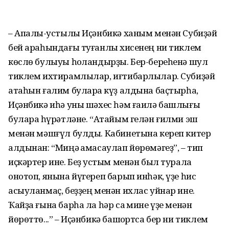
– Апалы-ҡустылы Иҫәнбикә ханым менән Субиҙәй
бей араһындағы туғанлыҡ хисенең ни тиклем
көслө булыуы һоҡландырҙы. Бер-бере­һенә шул
тиклем ихтирамлылар, иғтибар­лылар. Субиҙәй
атаһын ғалим була­раҡ күҙ алдына баҫ­тырһа,
Иҫәнбикә иһә уны шәхес һәм ғаилә башлығы
булараҡ һүрәтләне. “Атайым гелән ғилми эш
менән мәшғүл булды. Кабинетына кереп китер
алдынан: “Миңә ҡамасаулап йөрөмәгеҙ”, – тип
иҫкәр­тер ине. Беҙ ҡустым менән был турала
онотоп, янына йүгереп барып инһәк, үҙе һис
асыуланмаҫ, беҙҙең менән ихлас уйнар ине.
Ҡайҙа ғына барһа ла һәр саҡ мине үҙе менән
йөрөт­тө...” – Иҫәнбикә башҡортса бер ни тиклем