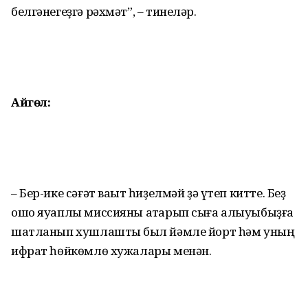
белгәнегеҙгә рәхмәт”, – тинеләр.
Айгөл:
– Бер-ике сәғәт ваҡыт һиҙелмәй ҙә үтеп китте. Беҙ
ошо яуаплы миссияны атҡарып сыға алыуыбыҙға
шатланып хушлаштыҡ был йәмле йорт һәм уның
ифрат һөйкөмлө хужалары менән.