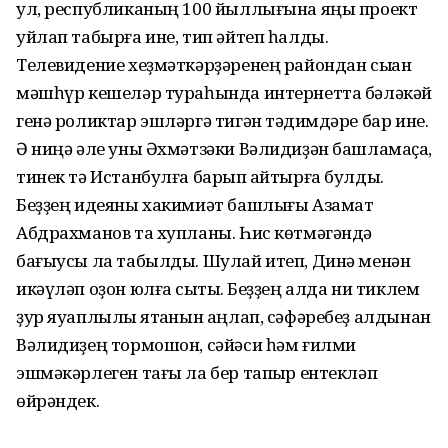
ул, республиканың 100 йыллығына яңы проект
уйлап табырға ине, тип әйтеп һалды.
Телевидение хеҙмәткәр­ҙә­ре­нең райондан сыҡҡан
мәшһүр кешеләр тураһында интернетта бәләкәй
генә роликтар эшләргә тигән тәҡдимдәре бар ине.
Ә ниңә әле уны Әхмәтзәки Вәлидиҙән башла­маҫҡа,
тинек тә Истанбулға барып ҡай­тырға булдыҡ.
Беҙҙең идеяны хаки­миәт башлығы Азамат
Абдрахманов та хупланы. Һис көтмәгәндә
бағыусы ла табылды. Шулай итеп, Динә менән
икәүләп оҙон юлға сыҡтыҡ. Беҙҙең алда ни тиклем
ҙур яуаплылыҡ ятҡанын аңлап, сәфә­ребеҙ алдынан
Вәли­диҙең тормошон, сәйәси һәм ғилми
эшмәкәрлеген тағы ла бер тапҡыр ентекләп
өйрәндек.