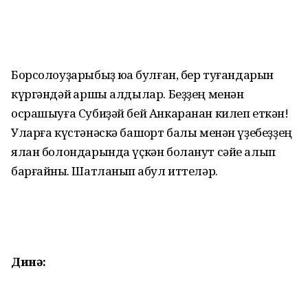
Борсолоуҙарыбыҙ юҡҡа булған, бер туғандарын
күргәндәй ҡаршы алдылар. Беҙҙең менән
осрашыуға Субиҙәй бей Анкаранан килеп еткән!
Уларға күстәнәскә башҡорт балы ме­нән үҙебеҙҙең
ялан болондарында үҫкән боланут сәйе алып
бар­ғайныҡ. Шатланып ҡабул иттеләр.
Динә: