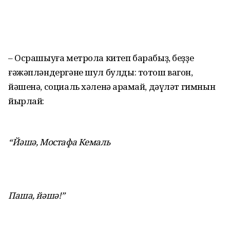
– Осрашыуға метрола китеп бара­быҙ, беҙҙе
ғәжәпләндергәне шул булды: тотош вагон,
йәшенә, социаль хәленә ҡарамай, дәүләт гимнын
йырлай:
“Йәшә, Мостафа Кемаль
Паша, йәшә!”