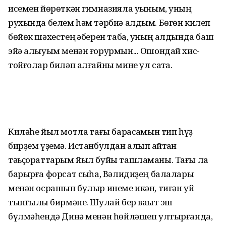
исемен йөрөткән гимназияла уҡыным, уның
рухында белем һәм тәрбиә алдым. Бөгөн килеп
бөйөк шәхестең ҡәберен таба, уның алдында баш
эйә алыуым менән ғорурмын... Ошондай хис-
тойғолар биләп алғайны мине ул саҡта.
Киләһе йыл мотлаҡ тағы бара­саҡ­мын тип һүҙ
бирҙем үҙемә. Истанбулдан алып ҡайтҡан
тәьҫорат­тарым йыл буйы ташламаны. Тағы ла
ба­рырға форсат сыҡһа, Вәли­диҙең балалары
менән осрашып бу­лыр инеме икән, тигән уй
тынғы­лыҡ бирмәне. Шулай бер ваҡыт эш
бүлмәһендә Динә менән һөйләшеп ултырғанда,