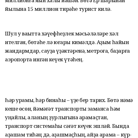
миллионға яҡын халыҡ йәшәй. Бөтә Ер шарынан
йылына 15 миллион тирәһе турист килә.
Шул уҡ ваҡытта хәүефһеҙлек мәсьәләләре хәл
ителгән, бөтәһе лә юғары кимәлдә. Аҙым һайын
жандармдар, сауҙа үҙәктәренә, метроға, баҙарға
аэропортҡа ингән кеүек үтәһең.
Һәр урамы, һәр бинаһы – үҙе бер тарих. Бөтә нәмә
кеше өсөн, йә­мә­ғәт транспорты заманса һәм
уңайлы, ҡаланың ҙурлығына ҡара­маҫтан,
транспорт системаһы сәғәт кеүек эшләй. Бында
аҙашам тиһәң дә, аҙашмаҫһың, ҡайҙа ҡарама – күр­