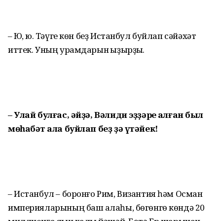
– Юҡ, юҡ. Тәүге көн беҙ Истанбул буйлап сәйәхәт
иттек. Уның урамдарын ҡыҙырҙыҡ.
– Улай булғас, әйҙә, Вәлиди эҙҙәре ҡалған был
мөһабәт ҡала буйлап беҙ ҙә үтәйек!
– Истанбул – боронғо Рим, Византия һәм Осман
империяларының баш ҡалаһы, бөгөнгө көндә 20