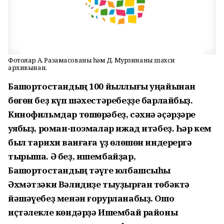
Фотолар А. Разамасованың һәм Д. Мурзинаның шәхси
архивынан.
Башҡортостандың 100 йыллығы уңайынан
бөгөн беҙ күп шәхестәребеҙҙе барлайбыҙ.
Кинофильмдар төшөрәбеҙ, сәхнә әҫәрҙәре
ҡуябыҙ, роман-поэмалар ижад итәбеҙ. Һәр кем
был тарихи ваҡиғаға үҙ өлөшөн индерергә
тырыша. Ә беҙ, ишембайҙар,
Башҡортостандың тәүге юлбашсыһы
Әхмәтзәки Вәлидиҙе тыуҙырған төбәктә
йәшәүебеҙ менән ғорурланабыҙ. Ошо
иҫтәлекле көндәрҙә Ишембай районы