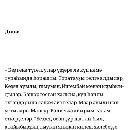
Динә:
– Беҙ генә түгел, улар үҙҙәре лә күп нәмә
тураһында һорашты. Тора­тауҙы телгә алдылар,
Көҙән ауылы, ғөмүмән, Ишембай менән ҡыҙыҡ­һын­
дылар. Башҡортостан халҡына, күп һанлы
туғандарына сәләм әйттеләр. Маҡар ауылынан
ҡустылары Мансур Вәлиевкә айырым сәләм
еткерҙеләр. “Беҙҙең өсөн ҙур шатлыҡ был,
атайыбыҙҙың тыуған яғынан килеп, хәлебеҙҙе