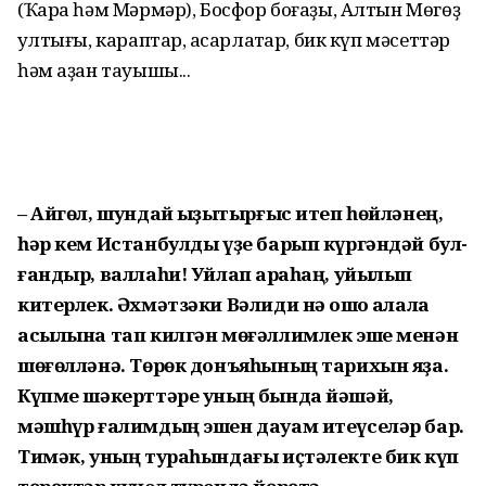
(Ҡара һәм Мәр­мәр), Босфор боғаҙы, Алтын Мөгөҙ
ҡул­тығы, караптар, аҡсарлаҡтар, бик күп мәсеттәр
һәм аҙан тауышы...
– Айгөл, шундай ҡыҙыҡтырғыс итеп һөйләнең,
һәр кем Истанбулды үҙе барып күргәндәй бул­
ған­дыр, валлаһи! Уйлап ҡараһаң, уйылып
китерлек. Әхмәтзәки Вә­лиди нәҡ ошо ҡалала
асылына тап килгән мөғәллимлек эше ме­нән
шөғөлләнә. Төрөк донъяһы­ның тарихын яҙа.
Күпме шәкерт­тәре уның бында йәшәй,
мәшһүр ғалимдың эшен дауам итеүселәр бар.
Тимәк, уның тураһындағы иҫтәлекте бик күп