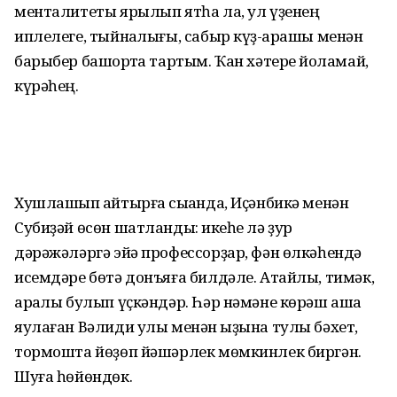
менталитеты ярылып ятһа ла, ул үҙенең
иплелеге, тыйнаҡ­лығы, сабыр күҙ-ҡарашы менән
барыбер башҡортҡа тартым. Ҡан хәтере йоҡламай,
күрәһең.
Хушлашып ҡайтырға сыҡҡанда, Иҫәнбикә менән
Субиҙәй өсөн шат­ландыҡ: икеһе лә ҙур
дәрәжәләргә эйә профессорҙар, фән өлкәһендә
исемдәре бөтә донъяға билдәле. Атай­лы, тимәк,
арҡалы булып үҫкән­дәр. Һәр нәмәне көрәш аша
яулаған Вәлиди улы менән ҡыҙына тулы бәхет,
тормошта йөҙөп йәшәрлек мөмкинлек биргән.
Шуға һөйөндөк.