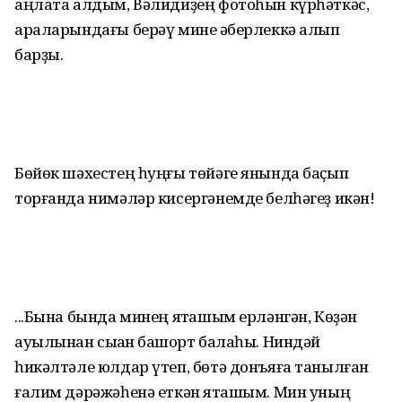
аңлата алдым, Вәлидиҙең фотоһын күрһәткәс,
араларындағы берәү мине ҡәберлеккә алып
барҙы.
Бөйөк шәхестең һуңғы төйәге янында баҫып
торғанда нимәләр кисергә­немде белһәгеҙ икән!
...Бына бында минең яҡташым ерләнгән, Көҙән
ауылынан сыҡҡан башҡорт балаһы. Ниндәй
һикәлтәле юлдар үтеп, бөтә донъяға танылған
ғалим дәрәжәһенә еткән яҡташым. Мин уның