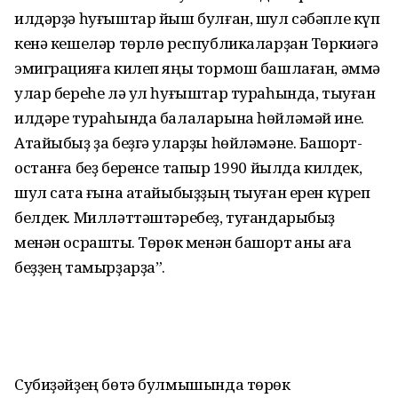
илдәрҙә һуғыштар йыш булған, шул сәбәпле күп
кенә кешеләр төрлө республикаларҙан Төркиәгә
эмиграцияға килеп яңы тормош башлаған, әммә
улар береһе лә ул һуғыштар тураһында, тыуған
илдәре тураһында балаларына һөйләмәй ине.
Атайыбыҙ ҙа беҙгә уларҙы һөйләмәне. Башҡорт­
останға беҙ беренсе тапҡыр 1990 йылда килдек,
шул саҡта ғына атайы­быҙҙың тыуған ерен күреп
белдек. Милләттәштәребеҙ, туғанда­рыбыҙ
менән осраштыҡ. Төрөк менән баш­ҡорт ҡаны аға
беҙҙең тамырҙарҙа”.
Субиҙәйҙең бөтә булмышында төрөк