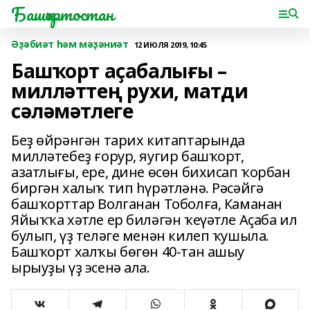
Башҡортостан
Әҙәбиәт һәм мәҙәниәт
12 ИЮЛЯ 2019, 10:45
Башҡорт аҫабалығы –
милләттең рухи, матди
сәләмәтлеге
Беҙ өйрәнгән тарих китаптарында
милләтебеҙ ғорур, яугир башҡорт,
азатлығы, ере, дине өсөн бихисап ҡорбан
биргән халыҡ тип һүрәтләнә. Рәсәйгә
башҡорттар Волганан Тоболға, Каманан
Яйыҡҡа хәтле ер биләгән ҡеүәтле Аҫаба ил
булып, үҙ теләге менән килеп ҡушыла.
Башҡорт халҡы бөгөн 40-тан ашыу
ырыуҙы үҙ эсенә ала.