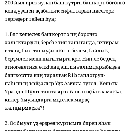
200 йыл ирек яулап баш күтәргән башҡорт бөгөнгө
көндә үҙенең аҫабалыҡ сифаттарын нисегерәк
тергеҙергә тейеш һуң:
1. Бөтә кешелек башҡортто иң боронғо
халыҡтарҙың береһе тип танығанда, ихтирам
иткәндә, был таныуҙы аҡыл, белем, байлыҡ,
берҙәмлек менән нығытырға кә­рәк. Ниңә әле беҙҙең
этногенетика өлкә­һен­дә эшләгән ғалимдарыбыҙға
баш­ҡортта киң таралған R1b гаплогруп­
паһының ҡайҙалыр Үҙәк Азияла түгел, ә Көньяҡ
Уралда Шүлгәнташта яралғанын иҫбатламаҫҡа,
килер быуындарға мәң­гелек мираҫ
ҡалдырмаҫҡа?!
2. Өс быуат үҙ ерҙәрен ҡуртымға биреп яһаҡ