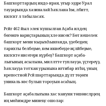
Башҡорттарҙың индо-иран, уғыр эҙҙәре Урал
тауҙарында хазиналай һаҡлана һәм, әлбиттә,
киләсәктә лә табыласаҡ.
Рәсәйгә 462 йыл элек ҡушылған Аҫаба илдең
бөгөнгө вариҫтарының хәле нисек? Бөтә кешелек
башҡорт менән ҡыҙыҡ­һынғанда, үҙебеҙҙең
тарихты беләбеҙме, кем икәнебеҙҙе иҫләйбеҙме,
киләсәкте нисегерәк күрәбеҙ? Башҡорт аҫаба­
лығының асылына, милләтте туплауҙа, үҫтереүҙә,
һаҡлауҙа тотҡан урынына иғтибар итһәң, уның
крепостной Рәсәй шарттарында дәүләт төҙөгән
уникаль көс булып тороуын асаһың.
Башҡорт аҫабалығына хас ҡануни төшөнсәләрҙең
иң мөһимдәре минеңсә ошолар: