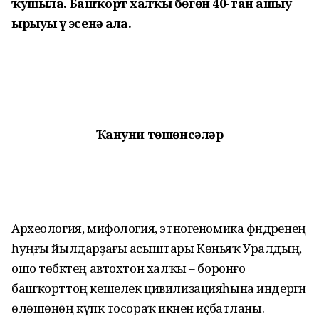
ҡушыла. Башҡорт халҡы бөгөн 40-тан ашыу
ырыуҙы үҙ эсенә ала.
Ҡануни төшөнсәләр
Археология, мифология, этногено­ми­ка фәндәренең
һуңғы йылдарҙағы асыштары Көньяҡ Уралдың,
ошо төбәктең автохтон халҡы – боронғо
башҡорттоң кешелек цивилизацияһына индергән
өлөшөнөң күпкә тосораҡ икәнен иҫ­батланы.