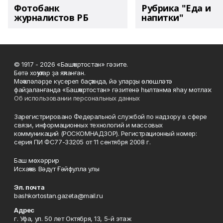
Фотобанк
Рубрика "Еда и
журналистов РБ
напитки"
© 1917 - 2026 «Башҡортостан» гәзите.
Бөтә хоҡуҡтар ҙа яҡланған.
Мәҡәләләрҙе күсереп баҫҡанда, йә уларҙы өлөшләтә
файҙаланғанда «Башҡортостан» гәзитенә һылтанма яһау мотлаҡ.
Об использовании персональных данных
Зарегистрировано Федеральной службой по надзору в сфере
связи, информационных технологий и массовых
коммуникаций (РОСКОМНАДЗОР). Регистрационный номер:
серия ПИ ФС77-33205 от 11 сентября 2008 г.
Баш мөхәррир
Исхаҡов Вәдүт Ғәйфулла улы
Эл. почта
bashkortostan.gazeta@mail.ru
Адрес
г. Уфа, ул. 50 лет Октября, 13, 5-й этаж