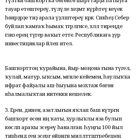
түләткән башҡортҡа бөгөнгө шарт­тарҙа һатыуға
тауар етештереү, түләүле хеҙмәт күрһәтеү кеүек
һөнәрҙәрҙе тиҙ арала үҙләштереү кәрәк. Сикһеҙ Себер
буйлап ҡамғаҡ һымаҡ тәгәрләгәнсе, хәләл тиреңде
ғәзиз ереңә түгер ваҡыт етте. Республикаға ҙур
инвестициялар йәлеп ителә.
Башҡорттоң ҡурайына, йыр-мо­ңона ғына түгел, ә
ҡулай, матур, ыҡсым, мәғәнәле кейеменә, һаулыҡҡа
ифрат файҙалы аш-һыуына мохтаж бөгөн
яһалмалыҡтан интеккән кешелек.
3. Ерен, динен, азатлығын яҡлап баш күтәргән
башҡорт өсөн иң ҡаты, хурлыҡлы яза булып
көсләп араҡы эсереү һаналған. Һуңғы 100 йыл
тирәһендә генә эсергә өйрәнгән милләттәштәребеҙҙең