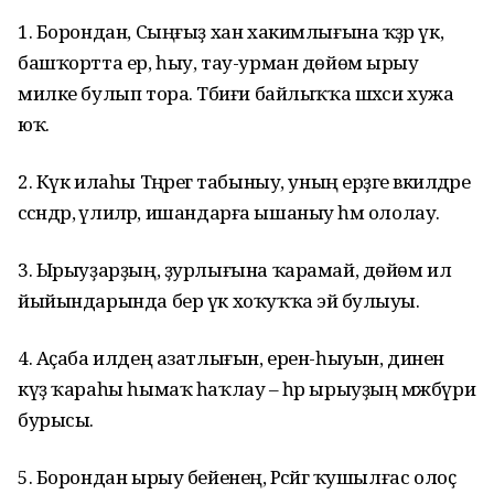
1. Борондан, Сыңғыҙ хан хакимлығына ҡәҙәр үк,
башҡортта ер, һыу, тау-урман дөйөм ырыу
милке булып тора. Тәбиғи байлыҡҡа шәхси хужа
юҡ.
2. Күк илаһы Тәңрегә табыныу, уның ерҙәге вәкилдәре
сәсәндәр, әүлиәләр, ишандарға ышаныу һәм ололау.
3. Ырыуҙарҙың, ҙурлығына ҡарамай, дөйөм ил
йыйындарында бер үк хоҡуҡҡа эйә булыуы.
4. Аҫаба илдең азатлығын, ерен-һыуын, динен
күҙ ҡараһы һымаҡ һаҡлау – һәр ырыуҙың мәжбүри
бурысы.
5. Борондан ырыу бейенең, Рәсәйгә ҡушылғас олоҫ