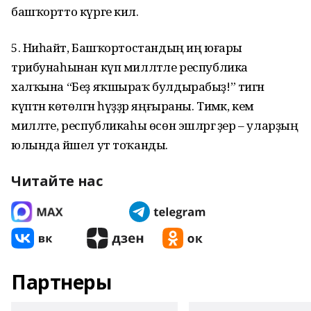
башҡортто күрге килә.
5. Ниһайәт, Башҡортостандың иң юғары
трибунаһынан күп милләтле республика
халҡына “Беҙ яҡшыраҡ бул­дырабыҙ!” тигән
күптән көтөлгән һүҙҙәр яңғыраны. Тимәк, кем
милләте, рес­публикаһы өсөн эшләргә әҙер – уларҙың
юлында йәшел ут тоҡанды.
Читайте нас
Партнеры