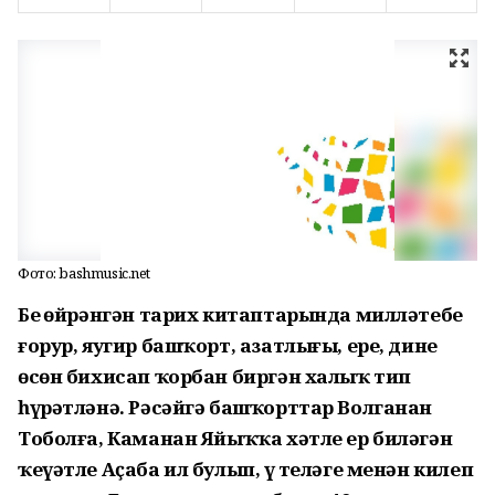
Фото: bashmusic.net
Беҙ өйрәнгән тарих китаптарында милләтебеҙ
ғорур, яугир башҡорт, азатлығы, ере, дине
өсөн бихисап ҡорбан биргән халыҡ тип
һүрәтләнә. Рәсәйгә башҡорттар Волганан
Тоболға, Каманан Яйыҡҡа хәтле ер биләгән
ҡеүәтле Аҫаба ил булып, үҙ теләге менән килеп