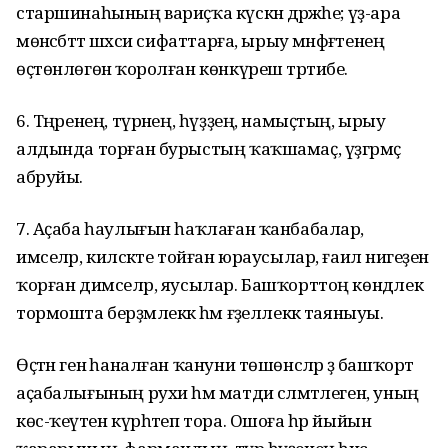
старшинаһының вариҫҡа күскән дәрәжәһе; үҙ-ара
мөнәсәбәттә шәхси сифаттарға, ырыу мәнфәғәтенең
өҫтөнлөгөнә ҡоролған көнкүреш тәртибе.
6. Тәңренең, түрәнең, һүҙҙең, намыҫ­тың, ырыу
алдында торған бурыстың ҡаҡшамаҫ, үҙгәрмәҫ
абруйы.
7. Аҫаба һаулығын һаҡлаған ҡанба­балар,
имселәр, киләсәкте тойған юраусылар, ғаилә нигеҙен
ҡорған димселәр, яусылар. Башҡорттоң көндәлек
тормошта берҙәмлеккә һәм ғәҙеллеккә таяныуы.
Өҫтән генә һаналған ҡануни төшөн­сәләр ҙә башҡорт
аҫабалығының рухи һәм матди сәләмәтлеген, уның
көс-ҡеүәтен күрһәтеп тора. Ошоға һәр йыйын