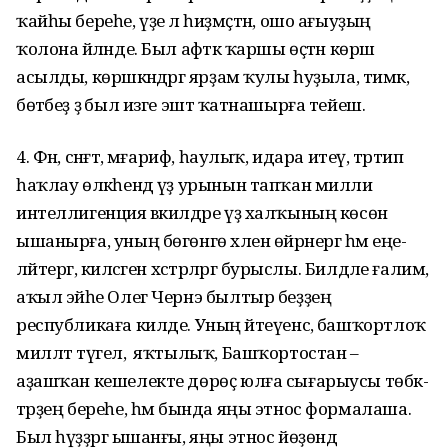
ҡайһы бе­реһе, үҙе лә һиҙмәҫтән, ошо ағыуҙың
ҡолона әйләнде. Был афәткә ҡаршы өҫтән көрәш
асылды, көрәшкәндәргә яр­ҙам ҡулы һуҙыла, тимәк,
бөтәбеҙ ҙә был изге эштә ҡатнашырға тейеш.
4. Фән, сәнғәт, мәғариф, һаулыҡ, ида­ра итеү, тәртип
һаҡлау өлкәһендә үҙ урынын тапҡан милли
интеллигенция вә­килдәре үҙ халҡының көсөнә
ышанырға, уның бөгөнгө хәлен өйрәнергә һәм еңе­
ләйтергә, киләсәген хәстәрләргә бурыс­лы. Билдәле ғалим,
аҡыл эйәһе Олег Чернэ былтыр беҙҙең
республикаға килде. Уның әйтеүенсә, башҡортлоҡ
мил­ләт түгел, ә яҡтылыҡ, Башҡортостан –
аҙашҡан кешелекте дөрөҫ юлға сы­ғарыусы төбәк­
тәрҙең береһе, һәм бында яңы этнос формалаша.
Был һүҙҙәргә ышанғы, яңы этнос йөҙөндә