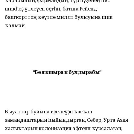
ҡарарының, фармандың, түрә һүҙенең һис
шикһеҙ үтәлеүен өҫтәһәң, батша Рәсәйендә
башҡорттоң ҡеүәтле милләт булыуына шик
ҡалмай.
“Беҙ яҡшыраҡ булдырабыҙ”
Быуаттар буйына иҙелеүҙән ҡасҡан
замандаштарын һыйындырған, Себер, Урта Азия
халыҡтарын колонизация афәтенән ҡурсалаған,