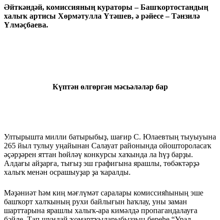
Әйткәндәй, комиссияның кураторы – Башҡортос­тандың
халыҡ артисы Хөрмәтулла Үтәшев, ә рәйесе – Тәнзилә
Үлмәҫбаева.
Күптән өлгөргән мәсьәләләр бар
Ултырышта милли баты­ры­быҙ, шағир С. Юлаевтың тыуыуына
265 йыл тулыу уңайынан Салауат районында ойошторо­ласаҡ
әҫәрҙәрен яттан һөйләү кон­курсы хаҡында ла һүҙ барҙы.
Алдағы айҙарға, тығыҙ эш графи­гына ярашлы, төбәктәрҙә
халыҡ менән осрашыуҙар ҙа ҡаралды.
Мәҙәниәт һәм киң мәғлүмәт са­ралары комиссияһының эше
башҡорт халҡының рухи байлы­ғын һаҡлау, уны заман
шарттарына ярашлы халыҡ-ара кимәл­дә пропагандалауға
бәйле. Тап шундай ҡомартҡыларыбыҙҙың береһе “Урал