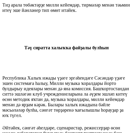
Тиҙ арала төбәктәрҙе милли кейемдәр, тирмәләр менән тәьмин
итеү эше йәнләнер тип өмөт итәйек.
Тәү сиратта халыҡҡа файҙалы булһын
Республика Халыҡ ижады үҙәге эргәһендәге Сәсәндәр үҙәге
эшен системаға һалыу, Милли музыка ҡоралдары йорто
булдырыу идеялары менән дә яна комиссия. Башҡортостандан
сит­тә эшләгән клуб учреждениеларына ла әүҙем эшләп китеү
өсөн методик яҡтан да, музыка ҡорал­дары, милли кейемдәр
менән дә ярҙам кәрәк. Былары халыҡ ижадына бәйле
мәсьәләләр бул­һа, сәнғәт төрҙәренә ҡағылышлы һорауҙар ҙа
юҡ түгел.
Әйтәйек, сәнғәт әһелдәре, сценаристар, режиссерҙар өсөн