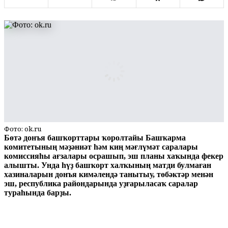
Фото: ok.ru
Бөтә донъя башҡорттары ҡоролтайы Башҡарма
комитетының мәҙәниәт һәм киң мәғлүмәт саралары
комиссияһы ағзалары осрашып, эш планы хаҡында фекер
алышты. Унда һүҙ башҡорт халҡының матди булмаған
хазиналарын донъя кимәлендә танытыу, төбәктәр менән
эш, республика райондарында уҙғарыласаҡ саралар
тураһында барҙы.