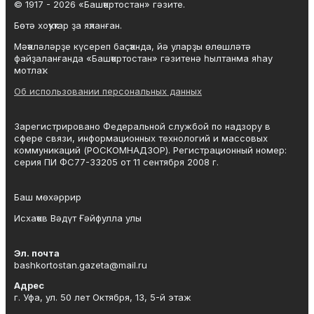
© 1917 - 2026 «Башҡортостан» гәзите.
Бөтә хоҡуҡтар ҙа яҡланған.
Мәҡәләләрҙе күсереп баҫҡанда, йә уларҙы өлөшләтә
файҙаланғанда «Башҡортостан» гәзитенә һылтанма яһау
мотлаҡ.
Об использовании персональных данных
Зарегистрировано Федеральной службой по надзору в
сфере связи, информационных технологий и массовых
коммуникаций (РОСКОМНАДЗОР). Регистрационный номер:
серия ПИ ФС77-33205 от 11 сентября 2008 г.
Баш мөхәррир
Исхаҡов Вәдүт Ғәйфулла улы
Эл. почта
bashkortostan.gazeta@mail.ru
Адрес
г. Уфа, ул. 50 лет Октября, 13, 5-й этаж