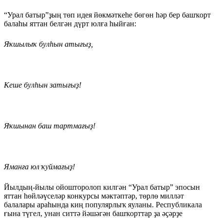
“Урал батыр”ҙың төп идея йөкмәткеһе бөгөн һәр бер баш­ҡорт
балаһы яттан белгән дүрт юлға һыйған:
Яҡшылыҡ булһын атығыҙ,
Кеше булһын затығыҙ!
Яҡшынан баш тартмағыҙ!
Яманға юл ҡуймағыҙ!
Йылдың-йылы ойошторолоп килгән “Урал батыр” эпосын
яттан һөйләүселәр конкурсы мәк­тәптәр, төрлө милләт
балалары ара­һында киң популярлыҡ яуланы. Республикала
ғына түгел, унан ситтә йәшәгән башҡорттар ҙа әҫәрҙе