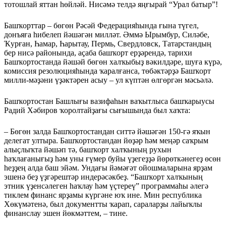
тотошлай яттан һөй­ләй. Нисәмә телдә яңғырай “Урал батыр”!
Башҡорттар – бөгөн Рәсәй Федерацияһында ғына түгел,
донъяға һибелеп йәшәгән мил­ләт. Әммә Ырымбур, Силәбе,
Ҡурған, Һамар, Һарытау, Пермь, Свердловск, Татарстандың
бер нисә районында, аҫаба башҡорт ерҙәрендә, тарихи
Башҡортос­танда йәшәй бөгөн халҡыбыҙ вәкилдәре, шуға күрә,
комиссия резолюцияһында ҡаралғанса, төбәктәрҙә Башҡорт
милли-мәҙәни үҙәктәрен асыу – ул күптән өлгөргән мәсьәлә.
Башҡортостан Башлығы вази­фаһын ваҡытлыса башҡа­рыусы
Радий Хәбиров ҡоролтайҙағы сығышында был хаҡта:
– Бөгөн залда Башҡортостан­дан ситтә йәшәгән 150-гә яҡын
делегат ултыра. Башҡортос­тан­дан йөҙәр һәм меңәр саҡрым
алыҫлыҡта йәшәп тә, башҡорт халҡының рухын
һаҡлағанығыҙ һәм уны ғүмер буйы үҙегеҙҙә йөрөткәнегеҙ өсөн
һеҙҙең алда баш эйәм. Ундағы йәмәғәт ойошмаларына ярҙам
эшенә беҙ үҙгә­рештәр индерәсәкбеҙ. “Башҡорт халҡының
этник үҙенсәлеген һаҡлау һәм үҫтереү” програм­ма­һы әлегә
тиклем финанс ярҙа­мы күргәне юҡ ине. Мин республика
Хөкүмәтенә, был документты ҡарап, сараларҙы лайыҡлы
финанслау эшен йөкмәттем, – тине.