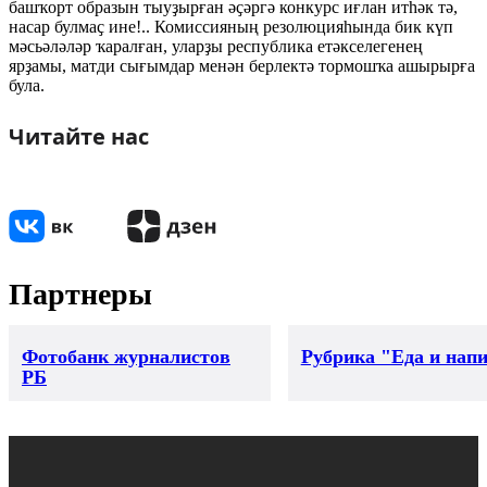
башҡорт образын тыуҙырған әҫәргә конкурс иғлан итһәк тә,
насар булмаҫ ине!.. Комиссияның резолюция­һында бик күп
мәсьәләләр ҡаралған, уларҙы республика етәкселегенең
ярҙамы, матди сығымдар менән берлектә тор­мошҡа ашырырға
була.
Читайте нас
Партнеры
Фотобанк журналистов
Рубрика "Еда и нап
РБ