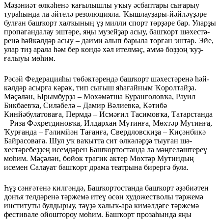
Мәҙәниәт өлкәһенә ҡағылыш­лы уҡыу әсбаптары сығарыу
тураһында ла әйтелә резолюцияла. Ҡышлауҙары-йәйләүҙәре
булған башҡорт халҡының үҙ милли спорт төрҙәре бар. Уларҙы
пропагандалау эштәре, яңы музейҙар асыу, башҡорт шәхес­тә­
ренә һәйкәлдәр асыу – даими алып барыла торған эштәр. Эйе,
улар тиҙ арала һәм бер көндә хәл ителмәҫ, әммә боҙҙоң ҡуҙ­
ғалыуы мөһим.
Рәсәй Федерацияһы төбәктә­рендә башҡорт шәхестәренә һәй­
кәлдәр асырға кәрәк, тип сығыш яһағайным Ҡоролтайҙа.
Мәҫә­лән, Ырымбурҙа – Мөхәмәтша Буранғоловҡа, Рауил
Бикбаевҡа, Силәбелә – Дамир Вәлиевкә, Кәтибә
Кинйәбулатоваға, Перм­дә – Исмәғил Тасимовҡа, Татарстанда
– Риза Фәхретдинов­ҡа, Илдархан Мутинға, Мөхтәр Мутинға,
Ҡурғанда – Ғәлимйән Тағанға, Свердловскиҙа – Киҫән­бикә
Байрасоваға. Шул уҡ ва­ҡытта сит өлкәләрҙә тыуған шә­
хестәребеҙҙең исемдәрен Баш­ҡортостанда ла мәңгеләш­тереү
мөһим. Мәҫәлән, бөйөк трагик актер Мөхтәр Мутиндың
исемен Салауат башҡорт драма театрына бирергә була.
Һүҙ сәнғәтенә килгәндә, Баш­ҡортостанда башҡорт әҙәбиәтен
донъя телдәренә тәржемә итеү өсөн художестволы тәржемә
инс­титуты булдырыу, тәүҙә халыҡ-ара кимәлдәге тәржемә
фестивале ойоштороу мөһим. Башҡорт прозаһында яңы