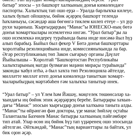
батыр” эпосы – ул башҡорт халҡының донъя ки­мәлендәге
паспорты. Халыҡтың тап ошо ерҙә – Уралда барлыҡҡа килеүе,
халыҡ булып ойошоуы, бөйөк әҫәрҙең башҡорт телендә
һаҡланыуы, сәсәндәр аша бө­гөнгә тиклем килеп етеүе – ул ҙур
рухи ҡаҙаныш. Ҡырғыҙҙар­ҙың “Манас”ы ЮНЕСКО-ның бөтә
донъя ҡомартҡылары исем­легенә ингән. “Урал батыр”ҙы ла
ошо исемлеккә индереү ту­раһында бына инде нисәмә йыл һүҙ
алып барабыҙ. Быйыл был фекер V Бөтә донъя башҡорт­тары
ҡоролтайы резолюцияһына инде, комиссияныҡында ла бар.
Әгәр республиканың төп Закон сығарыу органы Дәүләт
Йыйылышы – Ҡоролтай “Башҡортос­тан Республикаһы
халыҡта­ры­ның матди булмаған мәҙәни ми­раҫы ту­раһында”
законды ҡабул итһә, ә был хаҡта төп Резолюция­ла әйтел­де,
милләтте милләт итеп донъя кимәлендә танытҡан ҡо­март­
ҡыларыбыҙҙың мәртәбә­һен ғәм халыҡҡа танытыр инек.
“Урал батыр” – ул Үлем һәм Йәшәү, мәңгелек төшөнсәләр ха­
ҡындағы иң бөйөк эпик әҫәрҙәр­ҙең береһе. Батырҙары хаҡын­
дағы “Манас” эпосын ҡырғыҙҙар донъя халҡына таныта алды.
“Ма­нас”ты өйрәнгән фән докторы, үҙе манас һөйләү оҫтаһы
Талан­таалы Бахчиев Манас батырҙы халҡының пәйғәмбәре
тип атай. Улар өсөн иң бөйөк һүҙ тап үҙҙәренең ошо эпосында
әйтелгән. Әйт­кәндәй, “Манас”тың варианттары ла байтаҡ, ул
бик оҙон әҫәр.