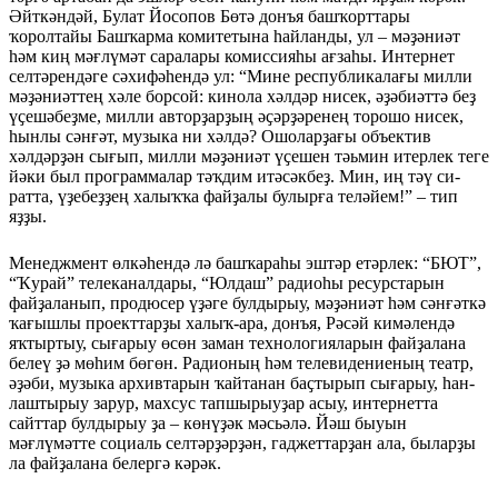
Әйткәндәй, Булат Йосопов Бөтә донъя башҡорттары
ҡоролтайы Башҡарма комитетына һайлан­ды, ул – мәҙәниәт
һәм киң мәғлүмәт саралары комиссияһы ағзаһы. Интернет
селтәрендәге сәхифәһендә ул: “Мине республи­калағы милли
мәҙәниәттең хәле борсой: кинола хәлдәр нисек, әҙәбиәттә беҙ
үҫешәбеҙме, милли авторҙарҙың әҫәрҙәренең торошо нисек,
һынлы сәнғәт, музыка ни хәлдә? Ошоларҙағы объек­тив
хәлдәрҙән сығып, милли мәҙәниәт үҫешен тәьмин итерлек теге
йәки был программалар тәҡдим итәсәкбеҙ. Мин, иң тәү си­
ратта, үҙебеҙҙең халыҡҡа файҙалы булырға теләйем!” – тип
яҙҙы.
Менеджмент өлкәһендә лә башҡараһы эштәр етәрлек: “БЮТ”,
“Ҡурай” телеканалдары, “Юлдаш” радиоһы ресурстарын
файҙаланып, продюсер үҙәге бул­дырыу, мәҙәниәт һәм сән­ғәткә
ҡағышлы проекттарҙы ха­лыҡ-ара, донъя, Рәсәй кимәлен­дә
яҡтыртыу, сығарыу өсөн заман технологияларын файҙа­лана
белеү ҙә мөһим бөгөн. Радионың һәм телевидениеның театр,
әҙәби, музыка архивтарын ҡай­танан баҫтырып сығарыу, һан­
лаштырыу зарур, махсус тапшы­рыуҙар асыу, интернетта
сайттар булдырыу ҙа – көнүҙәк мәсьәлә. Йәш быуын
мәғлүмәтте социаль селтәрҙәрҙән, гаджеттарҙан ала, быларҙы
ла файҙалана белергә кәрәк.