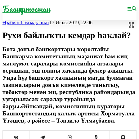
Башҡортостан
Әҙәбиәт һәм мәҙәниәт
17 Июля 2019, 22:06
Рухи байлыҡты кемдәр һаҡлай?
Бөтә донъя башҡорттары ҡоролтайы
Башҡарма комитетының мәҙәниәт һәм киң
мәғлүмәт саралары комиссияһы ағзалары
осрашып, эш планы хаҡында фекер алышты.
Унда һүҙ башҡорт халҡының матди булмаған
хазиналарын донъя кимәлендә танытыу,
төбәктәр менән эш, республика райондарында
уҙғарыласаҡ саралар тураһында
барҙы.Әйткәндәй, комиссияның кураторы –
Башҡортос­тандың халыҡ артисы Хөрмәтулла
Үтәшев, ә рәйесе – Тәнзилә Үлмәҫбаева.