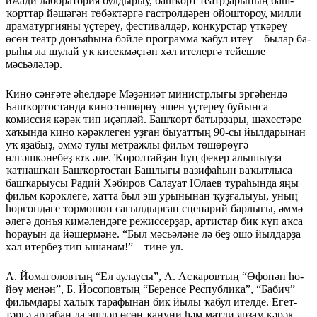
ижади лаборатория булдырыу, башҡорт театрҙарының баш­
ҡорт­тар йәшәгән төбәктәргә гастрол­дәрен ойоштороу, милли
драматургияны үҫтереү, фести­вал­дәр, конкурстар үткәреү
өсөн театр донъяһына бәйле программа ҡабул итеү – былар ба­
рыһы ла шулай уҡ кисекмәҫтән хәл ите­лергә тейешле
мәсьәләләр.
Кино сәнғәте әһелдәре Мәҙә­ниәт министрлығы эргәһендә
Башҡортостанда кино төшөрөү эшен үҫтереү буйынса
комиссия кәрәк тип иҫәпләй. Башҡорт ба­тырҙары, шәхестәре
хаҡында кино кәрәклеген уҙған быуаттың 90-сы йылдарынан
уҡ яҙабыҙ, әммә тулы метражлы фильм төшөрөүгә
өлгәшкәнебеҙ юҡ әле. Ҡоролтайҙан һуң фекер алышыу­ҙа
ҡатнашҡан Баш­ҡортостан Башлығы вазифаһын ваҡытлыса
башҡарыусы Радий Хәбиров Салауат Юлаев тура­һында яңы
фильм кәрәклеге, хатта был эш урынынан ҡуҙғалыуы, уның
һөргөндәге тормошон сағылдыр­ған сценарий барлығы, әммә
әлегә донъя кимәлендәге ре­жиссерҙар, артистар бик күп аҡса
һорауын да йәшермәне. “Был мәсьәләне лә беҙ ошо йылдарҙа
хәл итербеҙ тип ышанам!” – тине ул.
А. Йомағоловтың “Ел аулау­сы”, А. Асҡаровтың “Өфөнән һө­
йөү менән”, Б. Йосоповтың “Беренсе Республика”, “Бабич”
фильм­дары халыҡ тарафынан бик йылы ҡабул ителде. Егет­
тәргә артабан да эшләр өсөн ҡануни һәм матди ярҙам кәрәк.