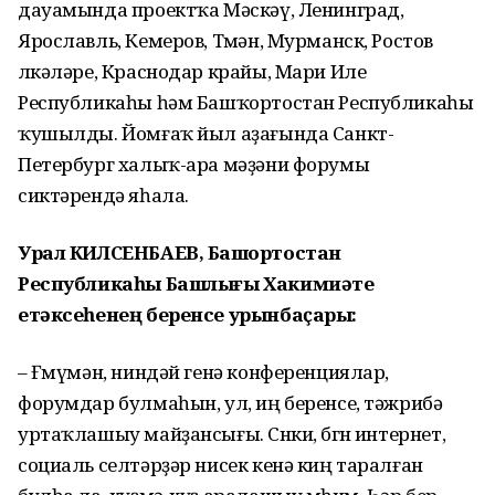
дауамында проектҡа Мәскәү, Ленинград,
Ярославль, Кемеров, Төмән, Мурманск, Ростов
өлкәләре, Краснодар крайы, Мари Иле
Республикаһы һәм Башҡортостан Республикаһы
ҡушылды. Йомғаҡ йыл аҙағында Санкт-
Петербург халыҡ-ара мәҙәни форумы
сиктәрендә яһала.
Урал КИЛСЕНБАЕВ, Башҡортостан
Республикаһы Башлығы Хакимиәте
етәксеһенең беренсе урынбаҫары:
– Ғөмүмән, ниндәй генә конференциялар,
форумдар булмаһын, ул, иң беренсе, тәжрибә
уртаҡлашыу майҙансығы. Сөнки, бөгөн интернет,
социаль селтәрҙәр нисек кенә киң таралған