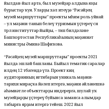
йылдан-йыл арта, был музейҙар алдына яңы
бурыстар ҡуя. Уларҙы хәл итеүҙә “Рәсәйҙең
музей маршруттары” проекты мөһим роль уйнай
– ул мәҙәни-танып белеү туризмын үҫтереү өсөн
төрлө институттар йыйҙы, – тип билдәләне
Башҡортостан Республикаһының мәҙәниәт
министры Әминә Шафиҡова.
“Рәсәйҙең музей маршруттары" проекты 2021
йылда эшләй башланы. Быйыл тематик саралар
илдең 12 төбәгендә үтә. Проект киң
аудиторияның иғтибарын уникаль мәҙәни-
тарихи мираҫҡа йәлеп итергә, мәҙәни әйләнешкә
әһәмиәтле объекттарҙы индерергә, шулай уҡ
музейҙарҙы үҫтереү буйынса заманса алымдар
табырға ярҙам итергә тейеш. 2022 йыл