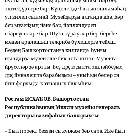
булһа ла, күҙмә-күҙ аралашыу мөһим. Һәр бер
эштең үҙ сере бар. Күңелеңде һалып эшләмәһәң,
ул килеп сыҡмай. Музейҙарҙы алғанда иһә, һәр
бер музейҙың йәне бар, йәнләндереп
ебәреүселәре бар. Шуға күрә улар бер-береһе
менән аралашып тәжрибә бүлешергә тейеш.
Беҙҙең Башҡортостанға килгәндә, һуңғы
йылдарҙа музей эше бик алға китте. Музейға
йөрөүселәр ҙә артты. Беҙ дөрөҫ юҫыҡта эшләйбеҙме,
дөрөҫ йүнәлештә барабыҙмы – уныһын белер өсөн
бөгөнгө форумда ҡатнашыу бик мөһим.
Рөстәм ИСХАҠОВ, Башҡортостан
Республикаһының Милли музейы генераль
директоры вазифаһын башҡарыусы:
– Был проект беҙҙең өсөн күркәм бер сара. Ике йыл