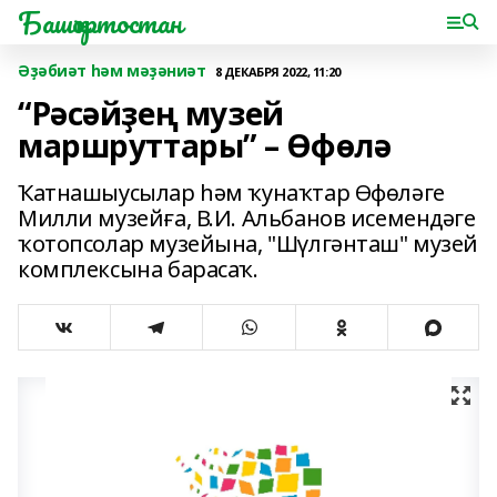
Башҡортостан
Әҙәбиәт һәм мәҙәниәт
8 ДЕКАБРЯ 2022, 11:20
“Рәсәйҙең музей
маршруттары” – Өфөлә
Ҡатнашыусылар һәм ҡунаҡтар Өфөләге
Милли музейға, В.И. Альбанов исемендәге
ҡотопсолар музейына, "Шүлгәнташ" музей
комплексына барасаҡ.