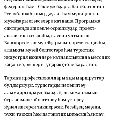
федераль һәм төбәк музейҙары, Башҡортостан
Республикаһының дәүләт һәм муниципаль
музейҙары етәкселәре ҡатнаша. Программа
сиктәрендә эшлекле осрашыуҙар, проект-
аналитика сессияһы, пленар ултырыш,
Башҡортостан музейҙарының презентацияһы,
алдынғы музей белгестәре һәм туристик
индустрия вәкилдәре ҡатнашлығында методик
кәңәшмә, эксперт түңәрәк өҫтәле ҡаралған.
Тармаҡ профессионалдары яңы маршруттар
булдырыуҙы, туристарҙы йәлеп итеү
алымдарын, музейҙарҙың эш механизмын,
берләшмәне ойоштороу һәм үҫтереү
йүнәлештәрен тикшерәсәк, Рәсәйҙең мәҙәни,
рухи, тарихи һәм патриотик мираҫын һаҡлау,