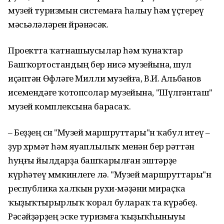
музей туризмын системаға һалыу һәм үҫтереү
мәсьәләләрен өйрәнәсәк.
Проектта ҡатнашыусылар һәм ҡунаҡтар
Башҡортостандың бер нисә музейына, шул
иҫәптән Өфөләге Милли музейға, В.И. Альбанов
исемендәге ҡотопсолар музейына, "Шүлгәнташ"
музей комплексына барасаҡ.
– Беҙҙең өсөн "Музей маршруттары"н ҡабул итеү –
ҙур хөрмәт һәм яуаплылыҡ менән бер рәттән
һуңғы йылдарҙа башҡарылған эштәрҙе
күрһәтеү мөмкинлеге лә. "Музей маршруттары"н
республика халҡын рухи-мәҙәни мираҫҡа
ҡыҙыҡтырырлыҡ ҡорал булараҡ та күрәбеҙ.
Рәсәйҙәрҙең эске туризмға ҡыҙыҡһыныуы