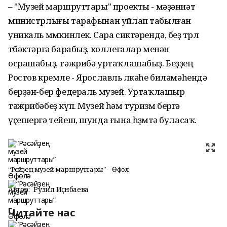
– "Музей маршруттары" проекты - мәҙәниәт
министрлығы тарафынан уйлап табылған
уникаль мөмкинлек. Сара сиктәрендә, беҙ төрлө
төбәктәргә барабыҙ, коллегалар менән
осрашабыҙ, тәжрибә уртаҡлашабыҙ. Беҙҙең
Ростов кремле - Ярославль өлкәһе биләмәһендә
берҙән-бер федераль музей. Уртаҡлашыр
тәжрибәбеҙ күп. Музей һәм туризм бергә
үҫешергә тейеш, шунда ғына һөҙөмтә буласаҡ.
“Рәсәйҙең музей маршруттары” – Өфөлә
Автор:
Рузилә Иҫәнбаева
Читайте нас