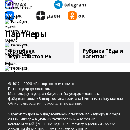
Партнеры
Фотобанк
Рубрика "Еда и
журналистов РБ
напитки"
© 1917 - 2026 «Башҡортостан» гәзите.
Бөтә хоҡуҡтар ҙа яҡланған.
Мәҡәләләрҙе күсереп баҫҡанда, йә уларҙы өлөшләтә
файҙаланғанда «Башҡортостан» гәзитенә һылтанма яһау мотлаҡ.
Об использовании персональных данных
Зарегистрировано Федеральной службой по надзору в сфере
связи, информационных технологий и массовых
коммуникаций (РОСКОМНАДЗОР). Регистрационный номер:
серия ПИ ФС77-33205 от 11 сентября 2008 г.