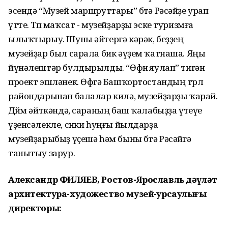
эсендә “Музей маршруттары” бөтә Рәсәйҙе урап
үтте. Төп маҡсат - музейҙарҙы эске туризмға
ылыҡтырыу. Шуны әйтергә кәрәк, беҙҙең
музейҙар был сарала бик әүҙем ҡатнаша. Яңы
йүнәлештәр булдырылды. “Өфөнө яулап” тигән
проект эшләнек. Өфөгә Башҡортостандың төрлө
райондарынан балалар килә, музейҙарҙы ҡарай.
Дөйөм әйткәндә, сараның баш ҡалабыҙҙа үтеүе
үҙенсәлекле, сөнки һуңғы йылдарҙа
музейҙарыбыҙ үҫешә һәм быны бөтә Рәсәйгә
танытыу зарур.
Александр ФИЛЯЕВ, Ростов-Ярославль дәүләт
архитектура-художество музей-ҡурсаулығы
директоры: