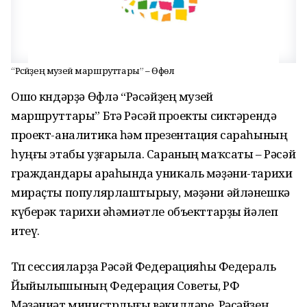
“Рәсәйҙең музей маршруттары” – Өфөлә
Ошо көндәрҙә Өфөлә “Рәсәйҙең музей
маршруттары” Бөтә Рәсәй проекты сиктәрендә
проект-аналитика һәм презентация сараһының
һуңғы этабы уҙғарыла. Сараның маҡсаты – Рәсәй
граждандары араһында уникаль мәҙәни-тарихи
мираҫты популярлаштырыу, мәҙәни әйләнешкә
күберәк тарихи әһәмиәтле объекттарҙы йәлеп
итеү.
Төп сессияларҙа Рәсәй Федерацияһы Федераль
Йыйылышының Федерация Советы, РФ
Мәҙәниәт министрлығы вәкилдәре, Рәсәйҙең