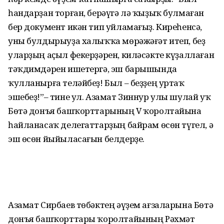
һан­дарҙан торған, берәүгә лә ҡыҙыҡ булмаған
бер документ икән тип уйламағыҙ. Кире­һенсә,
уны булдырыуҙа халыҡҡа мөрәжә­ғәт итеп, беҙ
уларҙың аҫыл фекерҙәрен, киләсәкте күҙаллаған
тәҡдимдәрен ишетергә, эш барышында
ҡулланырға теләйбеҙ! Был – беҙҙең уртаҡ
эшебеҙ!”– тине ул. Азамат Зиннур улы шулай уҡ
Бөтә донъя башҡорттарының V ҡо­ролтайына
һайланасаҡ делегаттарҙың байрам өсөн түгел, ә
эш өсөн йыйы­ласағын белдерҙе.
Азамат Сирбаев төбәктең әүҙем ағза­ла­рына Бөтә
донъя башҡорттары ҡорол­та­йының Рәхмәт