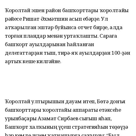
Ҡоролтай эшен район башҡорттары ҡо­ролтайы
рәйесе Ришат Әхмәтшин асып ебәрҙе. Ул
атҡарылған эштәр буйынса отчет бирҙе, алда
торған пландар менән уртаҡлашты. Сараға
башҡорт ауылдарынан һайланған
делегаттарҙан тыш, тирә-яҡ ауылдарҙан 100-ҙән
артыҡ кеше килгәйне.
Ҡоролтай ултырышын дауам итеп, Бөтә донъя
башҡорттары ҡоролтайы аппараты етәксеһе
урынбаҫары Азамат Сирбаев сығыш яһап,
Башҡорт халҡының үҫеш стратегияһын төҙөүҙә
һәр кемде әү­ҙем ҡатнашырға саҡырҙы: “Был