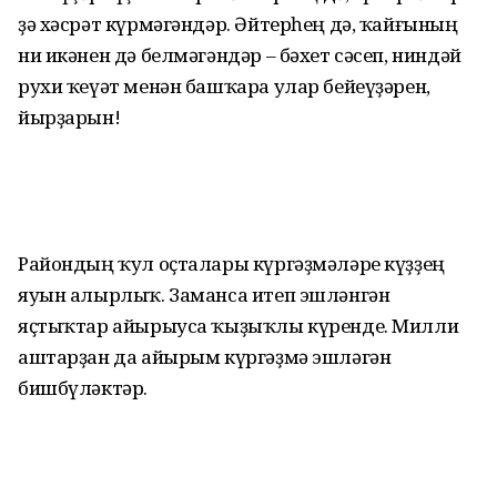
ҙә хәсрәт күрмәгәндәр. Әйтерһең дә, ҡайғының
ни икәнен дә белмәгәндәр – бәхет сәсеп, ниндәй
рухи ҡеүәт менән башҡара улар бейеүҙәрен,
йырҙарын!
Райондың ҡул оҫталары күргәҙмәләре күҙҙең
яуын алырлыҡ. Заманса итеп эшләнгән
яҫтыҡтар айырыуса ҡыҙыҡлы күренде. Милли
аштарҙан да айырым күргәҙмә эшләгән
бишбүләктәр.