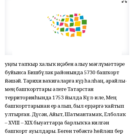
Һуңғы тапҡыр халыҡ иҫәбен алыу мәғлүмәттәре
буйынса Бишбүләк районында 5730 башҡорт
йәшәй. Тарихи ваҡиғаларға күҙ һалһаң, Һарайлы-
мең башҡорттары әлеге Татарстан
территорияһында 1753 йылда Күл-иле, Мең
башҡорттарынан ер алып, был ерҙәргә ҡайтып
ултырған. Дүсән, Айыт, Шатмантамаҡ, Елболаҡ
– XVIII – XIX быуаттарҙа барлыҡҡа килгән
башҡорт ауылдары. Бөгөн төбәктә һөйләш бер