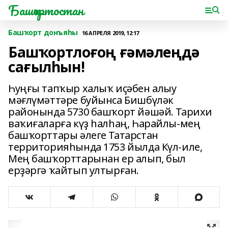
Башҡортостан
Башҡорт донъяһы
16 АПРЕЛЯ 2019, 12:17
Башҡортлоғоң ғәмәлеңдә
сағылһын!
Һуңғы тапҡыр халыҡ иҫәбен алыу
мәғлүмәттәре буйынса Бишбүләк
районында 5730 башҡорт йәшәй. Тарихи
ваҡиғаларға күҙ һалһаң, Һарайлы-мең
башҡорттары әлеге Татарстан
территорияһында 1753 йылда Күл-иле,
Мең башҡорттарынан ер алып, был
ерҙәргә ҡайтып ултырған.