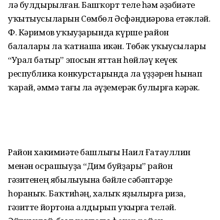
лә булды­рылған. Башҡорт теле һәм әҙәбиәте
уҡы­тыу­сыларын Сөмбөл Әсфәндиәрова етәкләй.
Ф. Кә­римов уҡыуҙарында күрше район
балалары ла ҡатнаша икән. Төбәк уҡыусылары
“Урал батыр” эпосын яттан һөйләү кеүек
республика конкурстарында ла үҙҙәрен һынап
ҡарай, әммә тағы ла әүҙемерәк булырға кәрәк.
Район хакимиәте башлығы Наил Ғата­уллин
менән осрашыуҙа “Дим буйҙары” район
гәзитенең ябылыуына бәйле сәбәп­тәрҙе
һораныҡ. Баҡтиһәң, халыҡ яҙы­лырға риза,
гәзитте йортона алдырып уҡырға теләй.