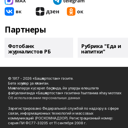
Партнеры
Фотобанк
Рубрика "Еда и
журналистов РБ
напитки"
© 1917 - 2026 «Башҡортостан» гәзите.
Бөтә хоҡуҡтар ҙа яҡланған.
Мәҡәләләрҙе күсереп баҫҡанда, йә уларҙы өлөшләтә
файҙаланғанда «Башҡортостан» гәзитенә һылтанма яһау мотлаҡ.
Об использовании персональных данных
Зарегистрировано Федеральной службой по надзору в сфере
связи, информационных технологий и массовых
коммуникаций (РОСКОМНАДЗОР). Регистрационный номер:
серия ПИ ФС77-33205 от 11 сентября 2008 г.