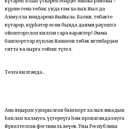
күтәреп алып үткәреп ебәрҙе! Миәкә районы –
күрше генә төбәк: унда ғәм халыҡ йыл да
Аҡмулла көндәренә йыйыла. Бәлки, төбәкте
күтәрер, күрһәтер өсөн бында даими рәүештә
ойошторолоп килгән сара кәрәктер! Әммә
башҡорттар күпләп йәшәгән төбәк иғтибарҙан
ситтә ҡалырға тейеш түгел.
Телгә килгәндә...
Ана яңыраҡ уҙғарылған башҡорт халыҡ ижадын
һаҡлап ҡалыуға, үҫтереүгә һәм пропагандалауға
йүнәлтелгән фестиваль кеүек. Уны Республика