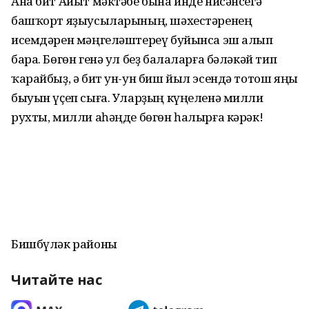
Ана бит Айыт мәктәбе бына инде ни­сән­сегә
башҡорт яҙыусыларының, шә­хес­тәренең
исемдәрен мәңгеләштереү бу­йынса эш алып
бара. Бөгөн генә ул беҙ балаларға бәләкәй тип
ҡарайбыҙ, ә бит ун-ун биш йыл эсендә тотош яңы
бы­уын үҫеп сыға. Уларҙың күңеленә милли
рухты, милли аһәңде бөгөн һалырға кәрәк!
Бишбүләк районы
Читайте нас