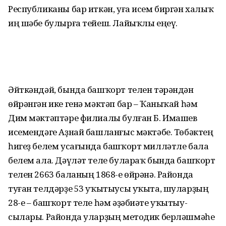
Республиканы бар иткән, уға исем биргән халыҡ
иң шәбе булырға тейеш. Лайыҡлы еңеү.
Әйткәндәй, бында башҡорт телен тә­рән­дән
өйрәнгән ике генә мәктәп бар – Ҡа­ныҡай һәм
Дим мәктәптәре филиалы бул­ған Б. Имашев
исемендәге Аҙнай баш­ланғыс мәктәбе. Төбәктең
һигеҙ белем усағында башҡорт милләтле бала
белем ала. Дәүләт теле булараҡ бында башҡорт
телен 2663 баланың 1868-е өй­рә­нә. Район­да
туған телдәрҙе 53 уҡы­тыусы уҡыта, шуларҙың
28-е – башҡорт теле һәм әҙәбиәте уҡытыу­
сылары. Район­да уларҙың методик берләшмәһе