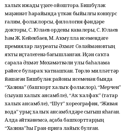
халыҡ ижады үҙәге ойоштора. Бишбүләк
мәҙәниәт һарайында үткән быйылғы конкурс
ғалим, фольклорсы, филология фәндәре
докторы, С. Юлаев ордены кавалеры, С. Юлаев
һәм Ж. Кейекбаев, М. Аҡмулла исемендәге
премиялар лауреаты Әхмәт Сөләймәновтың
яҡты иҫтәлегенә бағыш­ланған. Иҫән саҡта
сарала Әхмәт Мөхә­мәтвәли улы баһалама
рәйесе булараҡ ҡатнашҡан. Төрлө милләттәр
йәшәгән Бишбүләк районы исеменән бында
“Хазина” (башҡорт халыҡ фольклор), “Мерчен”
(сыуаш халыҡ ансамбле), “Аҡ ҡалфаҡ” (татар
халыҡ ансамбле), “Шут” хореография, “Живая
вода” урыҫ халыҡ ансамблдәре сығыш яһаған.
Алда әйт­кәнемсә, аҫаба башҡорттарҙың
“Хазина”­һы Гран-приға лайыҡ булған.