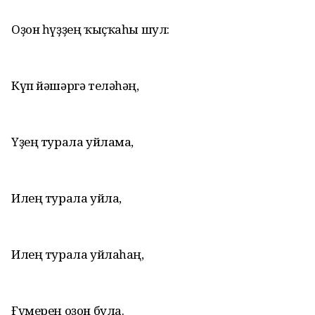
Оҙон һүҙҙең ҡыҫҡаһы шул:
Күп йәшәргә теләһәң,
Үҙең турала уйлама,
Илең турала уйла,
Илең турала уйлаһаң,
Ғүмерең оҙон була.