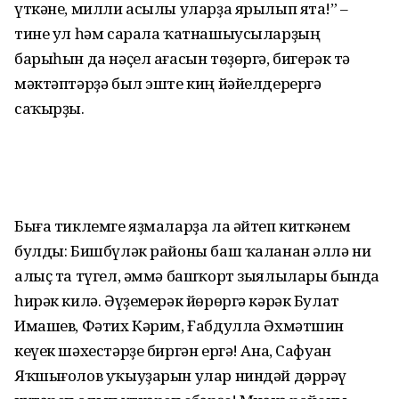
үткәне, милли асылы уларҙа ярылып ята!” –
тине ул һәм сарала ҡатнашыусыларҙың
барыһын да нәҫел ағасын төҙөргә, бигерәк тә
мәктәптәрҙә был эште киң йәйелдерергә
саҡырҙы.
Быға тиклемге яҙмаларҙа ла әйтеп киткәнем
булды: Бишбүләк районы баш ҡаланан әллә ни
алыҫ та түгел, әммә башҡорт зыялылары бында
һирәк килә. Әүҙемерәк йөрөргә кәрәк Булат
Имашев, Фәтих Кәрим, Ғабдулла Әхмәтшин
кеүек шәхестәрҙе биргән ергә! Ана, Сафуан
Яҡшығолов уҡыуҙарын улар ниндәй дәррәү