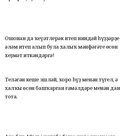
Ошонан да ҡеүәтлерәк итеп ниндәй һүҙҙәрҙе
әләм итеп алып була ха­лыҡ мәнфәғәте өсөн
хеҙмәт иткәндәргә!
Теләгән кеше эшләй, ҡоро һүҙ менән түгел, ә
халҡы өсөн башҡарған ғәмәлдәре менән дан
тота.