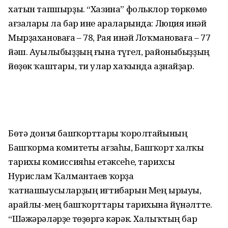
хатын тапшырҙы. “Хазина” фольклор төркөмө
ағзалары ла бар ине араларында: Люция инәй
Мырҙа­хановаға – 78, Рая инәй Лоҡмановаға – 77
йәш. Ауылыбыҙҙың ғына түгел, районы­быҙҙың
йөҙөк ҡаштары, ти улар хаҡында аҙнайҙар.
Бөтә донъя башҡорттары ҡоролтайы­ның
Башҡорма комитеты ағзаһы, Башҡорт халҡы
тарихы комиссияһы етәксеһе, тарихсы
Нурислам Ҡалмантаев ҡорҙа
ҡатнашыусыларҙың иғтибарын Мең ырыуы,
Һарайлы-мең башҡорттары тарихына йүнәлтте.
“Шәжәрәләрҙе төҙөргә кәрәк. Халыҡтың бар