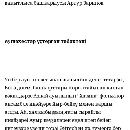
ваҡытлыса башҡарыусы Артур Зарипов.
Һеҙ шәхестәр үҫтергән төбәктән!
Ун бер ауыл советынан йыйылған де­легаттарҙы,
Бөтә донъя башҡорттары ҡо­рол­тайынан килгән
вәкилдәрҙе Аҙнай ауылының “Хазина” фольклор
ансамбле инәйҙәре йыр-бейеү менән ҡаршы
алды. Аһ, халҡыбыҙҙың яҡты сырайлы
инәйҙәре! Ауыр кәүҙәләрен еңел итеп бейеп
китеү­ҙәре үҙе ни тора! Әйтерһең дә, ғүмергә бер