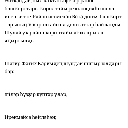
Әйткәндәй, был хаҡтағы фекер район
башҡорттары ҡо­рол­тайы резолю­цияһына ла
инеп китте. Район исеменән Бөтә донъя башҡорт­
тарының V ҡоролта­йына делегаттар һайланды.
Шулай уҡ район ҡоролтайы ағзалары ла
яңыртылды.
Шағир Фәтих Кәримдең шундай шиғыр юлдары
бар:
Һөйләр һүҙҙәр күптәр улар,
Иренмәйсә һөйләһәң;