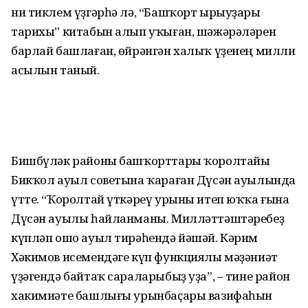
ни тиклем үҙгәрһә лә, “Башҡорт ырыуҙары
тарихы” китабын алып уҡыған, шәжәрәләрен
барлай башлаған, өйрәнгән халыҡ үҙенең милли
асылын таный.
Бишбүләк районы башҡорттары ҡоролтайы
Бикҡол ауыл советына ҡараған Дүсән ауылында
үтте. “Ҡоролтай үткәреү урыны итеп юҡҡа ғына
Дүсән ауылы һайланманы. Милләттәштәребеҙ
күпләп ошо ауыл тирәһендә йәшәй. Кәрим
Хәкимов исемендәге күп функциялы мәҙәниәт
үҙәгендә байтаҡ сараларыбыҙ уҙа”, – тине район
хакимиәте башлығы урынбаҫары вазифаһын