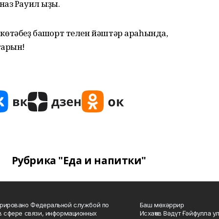
аз Рауил ҡыҙы.
п көтәбеҙ башҡорт телен йәштәр араһында,
тарын!
Рубрика "Еда и напитки"
рировано Федеральной службой по
Баш мөхәррир
в сфере связи, информационных
Исхаҡов Вәдүт Ғәйфулла у