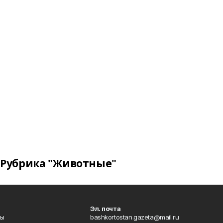
Рубрика "Животные"
Эл. почта
лы
bashkortostan.gazeta@mail.ru