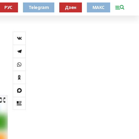
РУС
Telegram
Дзен
МАКС
ә