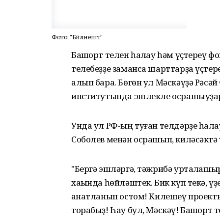
Фото: "Бәйләнештә"
Башҡорт телен һаҡлау һәм үҫтереү 
телебеҙҙе заманса шарттарҙа үҫт
алып бара. Бөгөн ул Мәскәүҙә Рәс
институтында эшлекле осрашыуҙар 
Унда ул РФ-ың туған телдәрҙе һаҡ
Соболев менән осрашып, киләсәктә
"Бергә эшләргә, тәжрибә уртаҡлашы
хаҡында һөйләштек. Бик күп текә, ү
ҡанатланып остом! Килешеү проекты
торабыҙ! Һау бул, Мәскәү! Башҡорт т