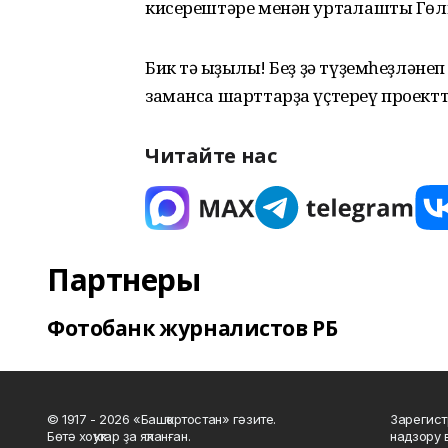
кисерештәре менән уртаҡлашты Гөлн
Бик тә ҡыҙыҡлы! Беҙ ҙә түҙемһеҙләне
заманса шарттарҙа үҫтереү проект
Читайте нас
Партнеры
Фотобанк журналистов РБ
© 1917 - 2026 «Башҡортостан» гәзите.
Зарегист
Бөтә хоҡуҡтар ҙа яҡланған.
надзору 