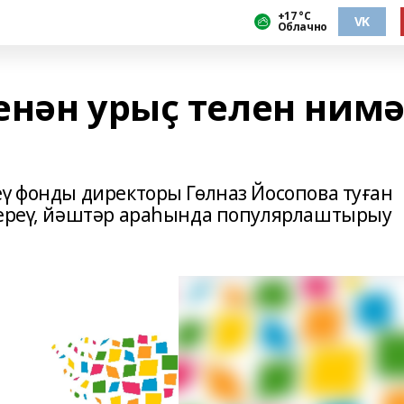
+17 °С
VK
Облачно
енән урыҫ телен ним
еү фонды директоры Гөлназ Йосопова туған
тереү, йәштәр араһында популярлаштырыу