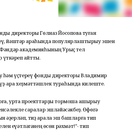
фонды директоры Гөлназ Йосопова туған
ереү, йәштәр араһында популярлаштырыу эшен
әй Фәндәр академияһының Урыҫ тел
үткәреп ҡайтты.
лау һәм үҫтереү фонды директоры Владимир
 үҙ-ара хеҙмәттәшлек тураһында килеште.
рға, уртаҡ проекттарҙы тормошҡа ашырыу
ҙенсәлекле саралар эшләйәсәкбеҙ. Өфөгә
н әҙерләп, тиҙ арала эш башларға тип
елен ҡеүәтләгәнең өсөн рәхмәт!"- тип