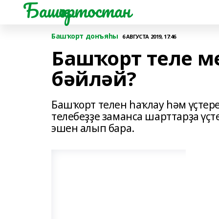
Башҡортостан
Башҡорт донъяһы
6 АВГУСТА 2019, 17:46
Башҡорт теле м
бәйләй?
Башҡорт телен һаҡлау һәм үҫтер
телебеҙҙе заманса шарттарҙа үҫ
эшен алып бара.