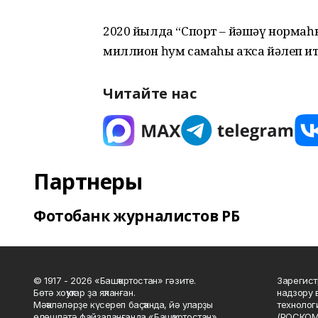
2020 йылда “Спорт – йәшәү нормаһы
миллион һум самаһы аҡса йәлеп ит
Читайте нас
Партнеры
Фотобанк журналистов РБ
© 1917 - 2026 «Башҡортостан» гәзите.
Зарегист
Бөтә хоҡуҡтар ҙа яҡланған.
надзору 
Мәҡәләләрҙе күсереп баҫҡанда, йә уларҙы
технолог
өлөшләтә файҙаланғанда «Башҡортостан»
(РОСКОМ