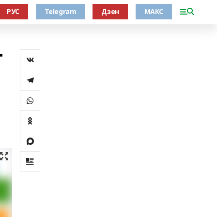
РУС
Telegram
Дзен
МАКС
т