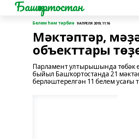
Башҡортостан
Белем һәм тәрбиә
9 АПРЕЛЯ 2019, 11:16
Мәктәптәр, мәҙә
объекттары төҙ
Парламент ултырышында төбәк ет
быйыл Башҡортостанда 21 мәктәп
берләштерелгән 11 белем усағы т