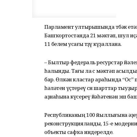
Парламент ултырышында төбәк етәк
Башҡортостанда 21 мәктәп, шул иҫ
11 белем усағы төҙөү күҙаллана.
– Былтыр федераль ресурстар йәлеп
һалынды. Тағы ла өс мәктәп асылд
бар. Өлкән кластар араһында “Ос
һәләтен үҫтереү өсөн шарттар тыуҙ
аҙнаһына күсереү йәһәтенән эш баш
Республиканың 100 йыллығына әҙерл
реконструкцияланды, 15-е модерни
объекты сафҡа индерелде.