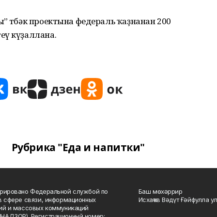
” төбәк проектына федераль ҡаҙнанан 200
еү күҙаллана.
Рубрика "Еда и напитки"
рировано Федеральной службой по
Баш мөхәррир
в сфере связи, информационных
Исхаҡов Вәдүт Ғәйфулла у
ий и массовых коммуникаций
НАДЗОР). Регистрационный номер: