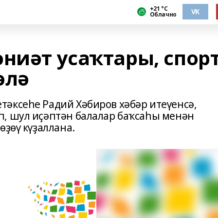
+21 °С
VK
Облачно
ниәт усаҡтары, спор
өлә
әксеһе Радий Хәбиров хәбәр итеүенсә,
, шул иҫәптән балалар баҡсаһы менән
өҙөү күҙаллана.