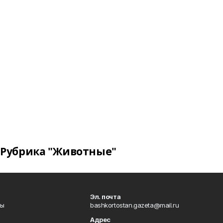
Рубрика "Животные"
Эл. почта
лы
bashkortostan.gazeta@mail.ru
Адрес