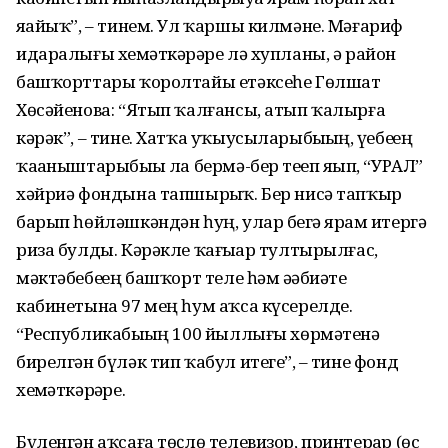
яҙайыҡ”, – тинем. Ул ҡаршы килмәне. Мәғариф
идаралығы хеҙмәткәрҙәре лә хупланы, ә район
башҡорттары ҡоролтайы етәксеһе Гөлшат
Хөсәйенова: “Ятып ҡалғансы, атып ҡалырға
кәрәк”, – тине. Хатҡа уҡыусыларыбыҙҙың, үҙебеҙҙең
ҡаҙаныштарыбыҙҙы ла бермә-бер теҙеп яҙып, “УРАЛ”
хәйриә фондына тапшырҙыҡ. Бер нисә тапҡыр
барып һөйләшкәндән һуң, улар беҙгә ярҙам итергә
риза булды. Кәрәкле ҡағыҙҙар тултырылғас,
мәктәбебеҙҙең башҡорт теле һәм әҙәбиәте
кабинетына 97 мең һум аҡса күсерелде.
“Республикабыҙҙың 100 йыллығы хөрмәтенә
бирелгән бүләк тип ҡабул итегеҙ”, – тине фонд
хеҙмәткәрҙәре.
Бүленгән аҡсаға төҫлө телевизор, принтерҙар (өс