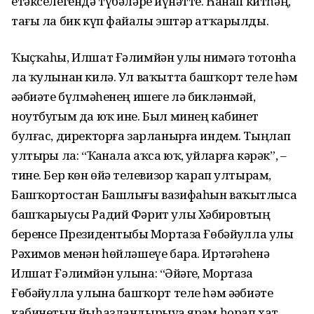
етәкселегендә түбәләрҙе йүнәтте. Һанап китһәң,
тағы ла бик күп файҙалы эштәр атҡарылды.
Ҡыҫҡаһы, Илшат Ғәлимйән улы нимәгә тотонһа
ла ҡулынан килә. Ул ваҡытта башҡорт теле һәм
әҙәбиәте бүлмәһенең ишеге лә бикләнмәй,
ноутбугым да юҡ ине. Был минең кабинет
булғас, директорға зарланырға индем. Тыңлап
ултырҙы ла: “Ҡаҙнала аҡса юҡ, уйларға кәрәк”, –
тине. Бер көн өйҙә телевизор ҡарап ултырам,
Башҡортостан Башлығы вазифаһын ваҡытлыса
башҡарыусы Радий Фәрит улы Хәбировтың
беренсе Президентыбыҙ Мортаза Ғөбәйҙулла улы
Рәхимов менән һөйләшеүе бара. Иртәгәһенә
Илшат Ғәлимйән улына: “Әйҙәгеҙ, Мортаза
Ғөбәйҙулла улына башҡорт теле һәм әҙәбиәте
кабинетын йыһазландырыуҙа ярҙам һорап хат