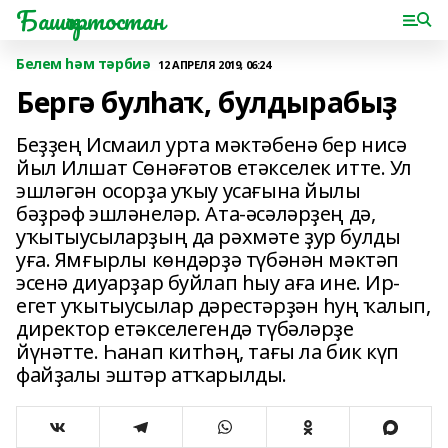
Башҡортостан
Белем һәм тәрбиә
12 АПРЕЛЯ 2019, 06:24
Бергә булһаҡ, булдырабыҙ
Беҙҙең Исмаил урта мәктәбенә бер нисә
йыл Илшат Сөнәғәтов етәкселек итте. Ул
эшләгән осорҙа уҡыу усағына йылы
бәҙрәф эшләнеләр. Ата-әсәләрҙең дә,
уҡытыусыларҙың да рәхмәте ҙур булды
уға. Ямғырлы көндәрҙә түбәнән мәктәп
эсенә диуарҙар буйлап һыу аға ине. Ир-
егет уҡытыусылар дәрестәрҙән һуң ҡалып,
директор етәкселегендә түбәләрҙе
йүнәтте. Һанап китһәң, тағы ла бик күп
файҙалы эштәр атҡарылды.