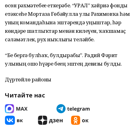
өсөн рәхмәтебеҙҙе еткерәбеҙ. “УРАЛ” хәйриә фонды
етәксеһе Мортаза Ғөбәйҙулла улы Рәхимовҡа һәм
уның командаһына эштәрендә уңыштар, һәр
көндәре шатлыҡтар менән килеүен, ҡаҡшамаҫ
сәләмәтлек, рух ныҡлығы теләйбеҙ.
“Беҙ бергә булһаҡ, булдырабыҙ”. Радий Фәрит
улының ошо һүҙҙәре беҙҙең эштең девизы булды.
Дүртөйлө районы
Читайте нас