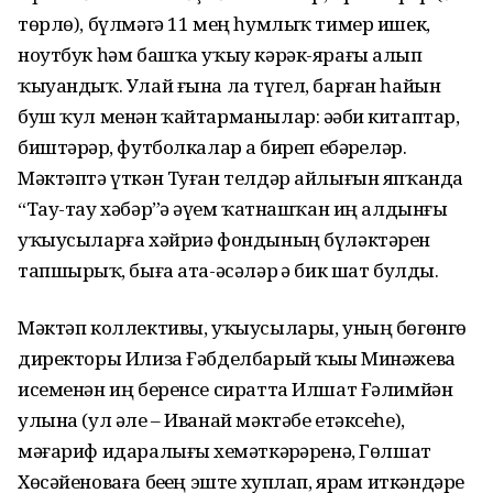
төрлө), бүлмәгә 11 мең һумлыҡ тимер ишек,
ноутбук һәм башҡа уҡыу кәрәк-ярағы алып
ҡыуандыҡ. Улай ғына ла түгел, барған һайын
буш ҡул менән ҡайтарманылар: әҙәби китаптар,
биштәрҙәр, футболкалар ҙа биреп ебәрҙеләр.
Мәктәптә үткән Туған телдәр айлығын япҡанда
“Тау-тау хәбәр”ҙә әүҙем ҡатнашҡан иң алдынғы
уҡыусыларға хәйриә фондының бүләктәрен
тапшырҙыҡ, быға ата-әсәләр ҙә бик шат булды.
Мәктәп коллективы, уҡыусылары, уның бөгөнгө
директоры Илиза Ғәбделбарый ҡыҙы Минәжева
исеменән иң беренсе сиратта Илшат Ғәлимйән
улына (ул әле – Иванай мәктәбе етәксеһе),
мәғариф идаралығы хеҙмәткәрҙәренә, Гөлшат
Хөсәйеноваға беҙҙең эште хуплап, ярҙам иткәндәре