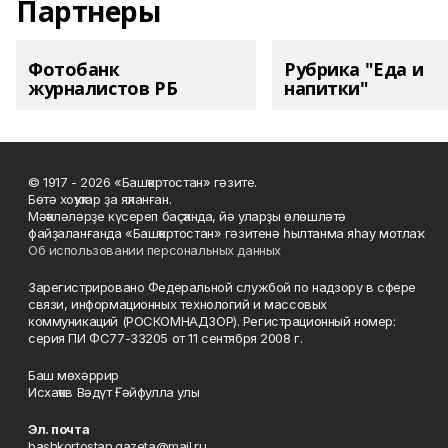
Партнеры
Фотобанк
Рубрика "Еда и
журналистов РБ
напитки"
© 1917 - 2026 «Башҡортостан» гәзите.
Бөтә хоҡуҡтар ҙа яҡланған.
Мәҡәләләрҙе күсереп баҫҡанда, йә уларҙы өлөшләтә
файҙаланғанда «Башҡортостан» гәзитенә һылтанма яһау мотлаҡ.
Об использовании персональных данных
Зарегистрировано Федеральной службой по надзору в сфере
связи, информационных технологий и массовых
коммуникаций (РОСКОМНАДЗОР). Регистрационный номер:
серия ПИ ФС77-33205 от 11 сентября 2008 г.
Баш мөхәррир
Исхаҡов Вәдүт Ғәйфулла улы
Эл. почта
bashkortostan.gazeta@mail.ru