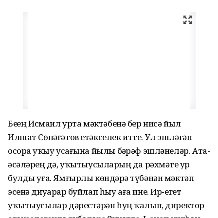
Беҙҙең Исмаил урта мәктәбенә бер нисә йыл
Илшат Сөнәғәтов етәкселек итте. Ул эшләгән
осорҙа уҡыу усағына йылы бәҙрәф эшләнеләр. Ата-
әсәләрҙең дә, уҡытыусыларҙың да рәхмәте ҙур
булды уға. Ямғырлы көндәрҙә түбәнән мәктәп
эсенә диуарҙар буйлап һыу аға ине. Ир-егет
уҡытыусылар дәрестәрҙән һуң ҡалып, директор