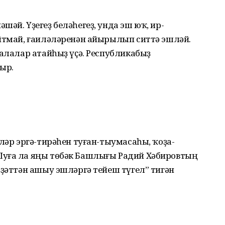
әй. Үҙегеҙ беләһегеҙ, унда эш юҡ, ир-
айтмай, ғаиләләренән айырылып ситтә эшләй.
балалар атайһыҙ үҫә. Республикабыҙ
ыр.
ләр эргә-тирәһен туған-тыумасаһы, ҡоҙа-
уға ла яңы төбәк Башлығы Радий Хәбиров­тың
ҙҙәттән ашыу эшләргә тейеш түгел” тигән