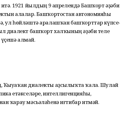
 итә. 1921 йылдың 9 апрелендә Башҡорт әҙәби
лектын алалар. Башҡортостан автономияһы
ә, ул һөйләштә аралашҡан башҡорттар күпсе­
был диалект башҡорт халҡының әҙәби теле
 үҫешә алмай.
ң, Ҡыуаҡан диалекты аҙсылыҡта ҡала. Шулай
лика етәкселәре, интеллигенцияһы,
нан ҡарау мәсьәләһенә иғтибар итмәй.