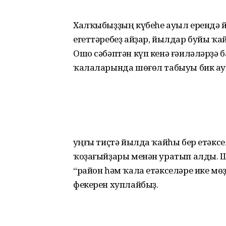
Халҡыбыҙҙың күбеһе ауыл ерендә йәш
егеттәребеҙ айҙар, йылдар буйы ҡ
Ошо сәбәптән күп кенә ғәиләләрҙә 
ҡалаларында шөғөл табыуы бик ау
Һуңғы тиҫтә йылда ҡайһы бер етәксе
ҡоҙағыйҙары менән уратып алды. Ш
“район һәм ҡала етәкселәре ике мө
фекерен хуплайбыҙ.