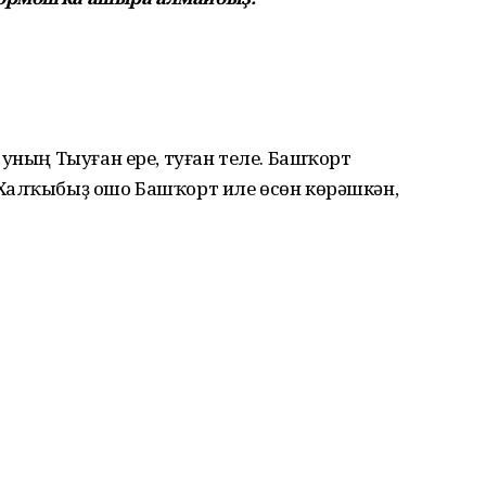
 уның Тыуған ере, туған теле. Башҡорт
Халҡыбыҙ ошо Башҡорт иле өсөн көрәшкән,