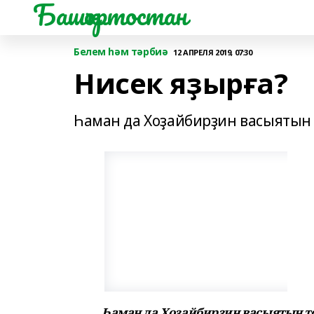
Башҡортостан
Белем һәм тәрбиә
12 АПРЕЛЯ 2019, 07:30
Нисек яҙырға?
Һаман да Хоҙайбирҙин васыятын
Һаман да Хоҙайбирҙин васыятын 