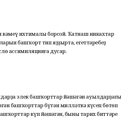
ан кәмеү ихтималы борсой. Ҡатнаш никахтар
аларын баш­ҡорт тип яҙҙырта, егеттәребеҙ
слө ассимиляцияға дусар.
дарҙа элек башҡорттар йәшәгән ауылдарҙағы
гән башҡорттар бүтән милләткә күсеп бөтөп
ашҡорттар күп йәшәгән, быны тарих биттәре