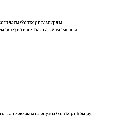
арындағы башҡорт тамырлы
мәйбеҙ йә ишетһәк тә, күрмәмешкә
остан Ревкомы пленумы башҡорт һәм рус