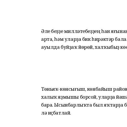
Әле беҙҙе милләтебеҙҙең һан яғын
арта, һәм улар­ҙа бик һирәктәр бал
ауылда буйҙаҡ йөрөй, халҡыбыҙ кө
Төньяҡ-көнсығыш, көнбайыш район
халыҡ яҙмышы борсой, уларҙа йәшә
бара. Ысынбарлыҡта был яҡтарҙа б
лә иҫбатлай.