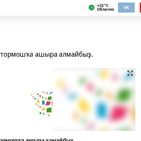
+25 °С
VK
Облачно
 тормошҡа ашыра алмайбыҙ.
тормошҡа ашыра алмайбыҙ.