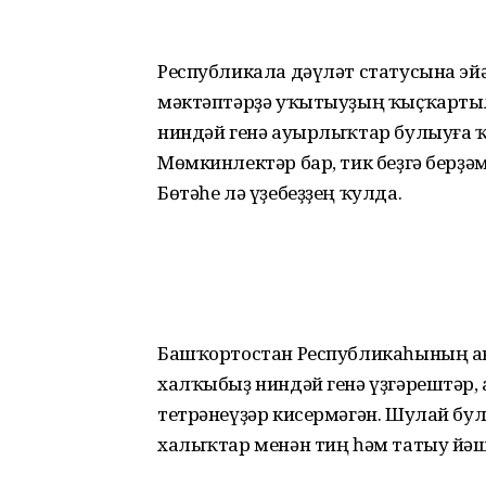
Республикала дәүләт статусына эй
мәктәптәрҙә уҡытыуҙың ҡыҫҡартыл
ниндәй генә ауырлыҡтар булыуға ҡа
Мөмкинлектәр бар, тик беҙгә берҙә
Бөтәһе лә үҙебеҙҙең ҡулда.
Башҡортостан Республика­һының ав
халҡыбыҙ ниндәй генә үҙгәрештәр,
тетрәнеүҙәр кисермәгән. Шулай бу
халыҡтар менән тиң һәм татыу йәш