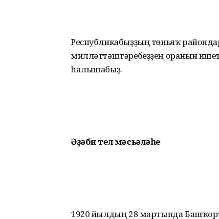
Республикабыҙҙың төньяҡ районд
милләттәштәребеҙҙең оранын ишет
һалышабыҙ.
Әҙәби тел мәсьәләһе
1920 йылдың 28 мартында Башҡорт