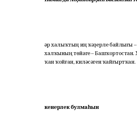
Һәр халыҡтың иң ҡәҙерле байлығы –
халҡының төйәге – Башҡортостан. 
ҡан ҡойған, киләсәген ҡайғыртҡан.
Үкенерлек булмаһын