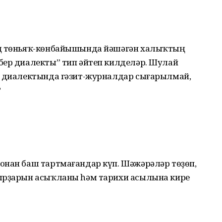
ҙың төньяҡ-көнбайышында йәшәгән халыҡтың
бер диалекты” тип әйтеп килделәр. Шулай
р диалектында гәзит-журналдар сығарылмай,
?
ғонан баш тартмағандар күп. Шәжәрәләр төҙөп,
ыр­ҙарын асыҡланы һәм тарихи асылына кире