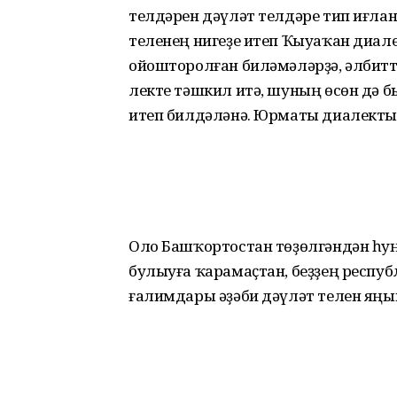
телдәрен дәүләт телдәре тип иғлан
теленең нигеҙе итеп Ҡыуаҡан диа
ойошторолған биләмәләрҙә, әлбитт
лекте тәшкил итә, шуның өсөн дә 
итеп билдәләнә. Юрматы диалекты
Оло Башҡортостан төҙөлгән­дән һу
булыуға ҡарамаҫтан, беҙҙең респуб
ғалимдары әҙәби дәүләт телен яңы