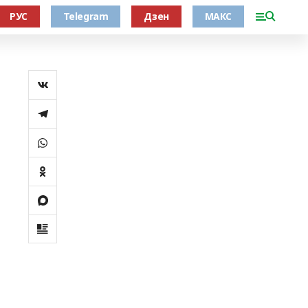
РУС
Telegram
Дзен
МАКС