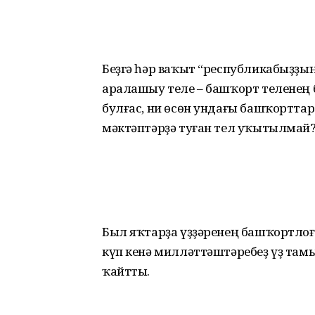
Беҙгә һәр ваҡыт “республи­кабыҙ
аралашыу теле – башҡорт теленең 
булғас, ни өсөн ундағы башҡортта
мәктәп­тәрҙә туған тел уҡытылмай
Был яҡтарҙа үҙҙәренең баш­ҡорт­ло
күп кенә милләттәштәребеҙ үҙ там
ҡайтты.