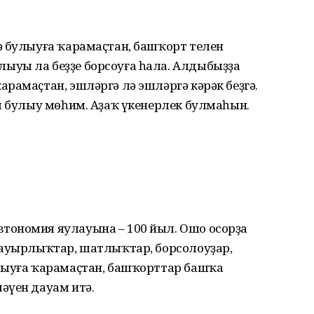
ә булыуға ҡарамаҫтан, башҡорт телен
ыуы ла беҙҙе борсоуға һала. Алдыбыҙҙа
рамаҫтан, эшләргә лә эшләр­гә кәрәк беҙгә.
м булыу мөһим. Аҙаҡ үкенерлек булмаһын.
тономия яулауына – 100 йыл. Ошо осорҙа
 ауыр­лыҡтар, шатлыҡтар, борсолоуҙар,
лыуға ҡарамаҫтан, башҡорттар башҡа
әүен дауам итә.