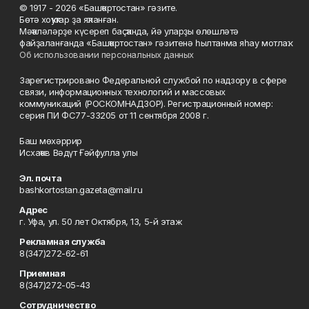
© 1917 - 2026 «Башҡортостан» гәзите.
Бөтә хоҡуҡтар ҙа яҡланған.
Мәҡәләләрҙе күсереп баҫҡанда, йә уларҙы өлөшләтә
файҙаланғанда «Башҡортостан» гәзитенә һылтанма яһау мотлаҡ.
Об использовании персональных данных
Зарегистрировано Федеральной службой по надзору в сфере
связи, информационных технологий и массовых
коммуникаций (РОСКОМНАДЗОР). Регистрационный номер:
серия ПИ ФС77-33205 от 11 сентября 2008 г.
Баш мөхәррир
Исхаҡов Вәдүт Ғәйфулла улы
Эл. почта
bashkortostan.gazeta@mail.ru
Адрес
г. Уфа, ул. 50 лет Октября, 13, 5-й этаж
Рекламная служба
8(347)272-62-61
Приемная
8(347)272-05-43
Сотрудничество