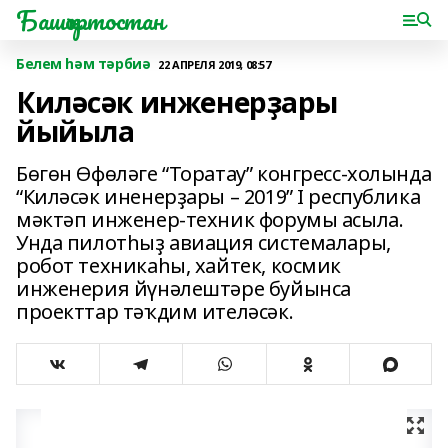
Башҡортостан
Белем һәм тәрбиә
22 АПРЕЛЯ 2019, 08:57
Киләсәк инженерҙары
йыйыла
Бөгөн Өфөләге “Торатау” конгресс-холында
“Киләсәк иненерҙары – 2019” I республика
мәктәп инженер-техник форумы асыла.
Унда пилотһыҙ авиация системалары,
робот техникаһы, хайтек, космик
инженерия йүнәлештәре буйынса
проекттар тәҡдим ителәсәк.