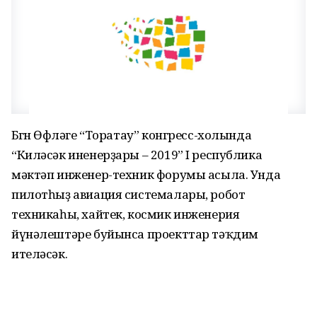
Бөгөн Өфөләге “Торатау” конгресс-холында
“Киләсәк иненерҙары – 2019” I республика
мәктәп инженер-техник форумы асыла. Унда
пилотһыҙ авиация системалары, робот
техникаһы, хайтек, космик инженерия
йүнәлештәре буйынса проекттар тәҡдим
ителәсәк.