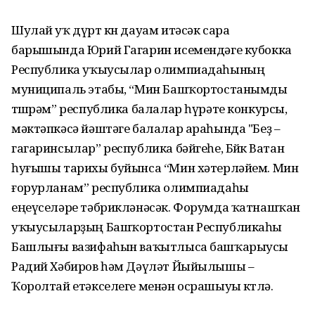
Шулай уҡ дүрт көн дауам итәсәк сара
барышында Юрий Гагарин исемендәге кубокка
Республика уҡыусылар олимпиадаһының
муниципаль этабы, “Мин Башҡортостанымды
төшөрәм” республика балалар һүрәте конкурсы,
мәктәпкәсә йәштәге балалар араһында "Беҙ –
гагаринсылар” республика бәйгеһе, Бөйөк Ватан
һуғышы тарихы буйынса “Мин хәтерләйем. Мин
ғорурланам” республика олимпиадаһы
еңеүселәре тәбрикләнәсәк. Форумда ҡатнашҡан
уҡыусыларҙың Башҡортостан Республикаһы
Башлығы вазифаһын ваҡытлыса башҡарыусы
Радий Хәбиров һәм Дәүләт Йыйылышы –
Ҡоролтай етәкселеге менән осрашыуы көтөлә.