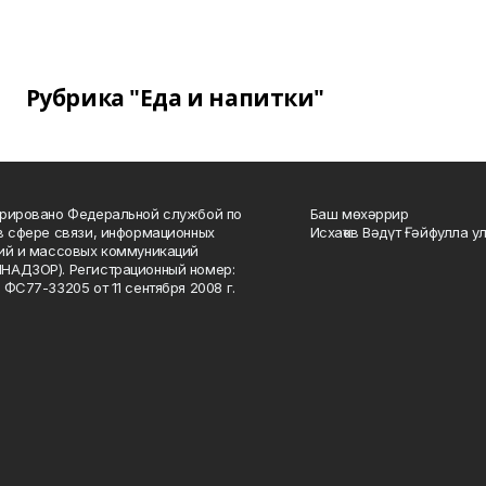
Рубрика "Еда и напитки"
рировано Федеральной службой по
Баш мөхәррир
в сфере связи, информационных
Исхаҡов Вәдүт Ғәйфулла у
ий и массовых коммуникаций
НАДЗОР). Регистрационный номер:
 ФС77-33205 от 11 сентября 2008 г.