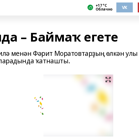
+17 °С
VK
Облачно
да – Баймаҡ егете
лә менән Фәрит Моратовтарҙың өлкән улы
 парадында ҡатнашты.