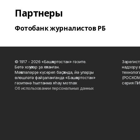
Партнеры
Фотобанк журналистов РБ
© 1917 - 2026 «Башҡортостан» гәзите.
Зарегист
Бөтә хоҡуҡтар ҙа яҡланған.
надзору 
Мәҡәләләрҙе күсереп баҫҡанда, йә уларҙы
технолог
өлөшләтә файҙаланғанда «Башҡортостан»
(РОСКОМ
гәзитенә һылтанма яһау мотлаҡ.
серия ПИ
Об использовании персональных данных