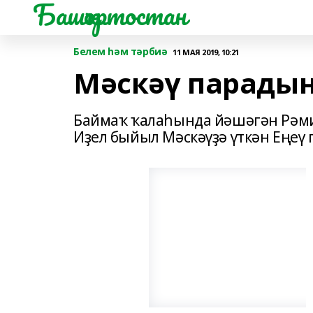
Башҡортостан
Белем һәм тәрбиә
11 МАЯ 2019, 10:21
Мәскәү парадын
Баймаҡ ҡалаһында йәшәгән Рәми
Иҙел быйыл Мәскәүҙә үткән Еңеү