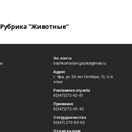
Рубрика "Животные"
Эл. почта
лы
bashkortostan.gazeta@mail.ru
Адрес
г. Уфа, ул. 50 лет Октября, 13, 5-й
этаж
Рекламная служба
8(347)272-62-61
Приемная
8(347)272-05-43
Сотрудничество
8(347) 273-83-92
Отдел кадров