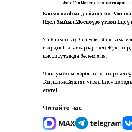
Фото Иҙел Моратовтың шәхси архивы
Баймаҡ ҡалаһында йәшәгән Рәмил
Иҙел быйыл Мәскәүҙә үткән Еңеү
Ул Баймаҡтың 3-сө мәктәбен тамам
гвардияһы ғәскәрҙәренең Жуков ор
институтында белем ала.
Яҡшы уҡығаны, хәрби талаптарҙы теү
Ҡыҙыл майҙанда үткән Еңеү парадын
егете!
Читайте нас