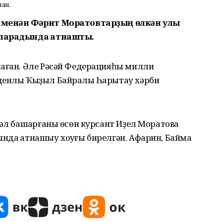
нан.
ә менән Фәрит Моратовтарҙың өлкән улы
 парадында ҡатнашты.
лаған. Әле Рәсәй Федерацияһы милли
денлы Ҡыҙыл Байраҡлы Һарытау хәрби
әл башҡарғаны өсөн курсант Иҙел Моратовҡа
да ҡатнашыу хоҡуғы бирелгән. Афарин, Баймаҡ