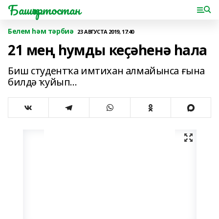
Башҡортостан
Белем һәм тәрбиә
23 АВГУСТА 2019, 17:40
21 мең һумды кеҫәһенә һала
Биш студентҡа имтихан алмайынса ғына
билдә ҡуйып...