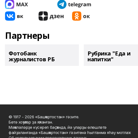
Партнеры
Фотобанк
Рубрика "Еда и
журналистов РБ
напитки"
© 1917 - 2026 «Башҡортостан» гәзите.
Бөтә хоҡуҡтар ҙа яҡланған.
Мәҡәләләрҙе күсереп баҫҡанда, йә уларҙы өлөшләтә
файҙаланғанда «Башҡортостан» гәзитенә һылтанма яһау мотлаҡ.
Об использовании персональных данных