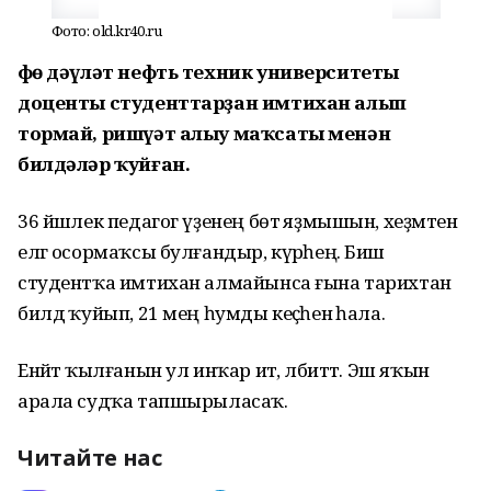
Фото: old.kr40.ru
Өфө дәүләт нефть техник университеты
доценты студенттарҙан имтихан алып
тормай, ришүәт алыу маҡсаты менән
билдәләр ҡуйған.
36 йәшлек педагог үҙенең бөтә яҙмышын, хеҙмәтен
елгә осормаҡсы булғандыр, күрәһең. Биш
студентҡа имтихан алмайынса ғына тарихтан
билдә ҡуйып, 21 мең һумды кеҫәһенә һала.
Енәйәт ҡылғанын ул инҡар итә, әлбиттә. Эш яҡын
арала судҡа тапшырыласаҡ.
Читайте нас