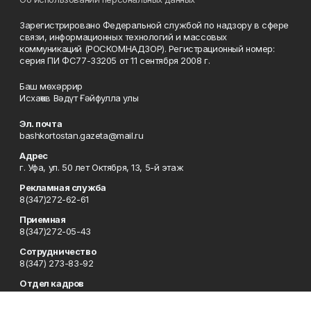
Зарегистрировано Федеральной службой по надзору в сфере
связи, информационных технологий и массовых
коммуникаций (РОСКОМНАДЗОР). Регистрационный номер:
серия ПИ ФС77-33205 от 11 сентября 2008 г.
Баш мөхәррир
Исхаҡов Вәдүт Ғәйфулла улы
Эл. почта
bashkortostan.gazeta@mail.ru
Адрес
г. Уфа, ул. 50 лет Октября, 13, 5-й этаж
Рекламная служба
8(347)272-62-61
Приемная
8(347)272-05-43
Сотрудничество
8(347) 273-83-92
Отдел кадров
8(347)272-05-43