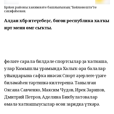
Бөрйән районы хакимиәте башлығының "Бәйләнештә"ге
сәхифәһенән.
Алдан хәбәр итеүебеҙсә, бөгөн республика халҡы
иртә менән өмәгә сыҡты.
Өфөләге сарала билдәле спортсылар ҙа ҡатнаша,
улар Ҡамышлы урамында Халыҡ-ара балалар
уйындарына сафҡа инәсәк Спорт әҙерлеге үҙәге
биләмәһен тәртипкә килтерешә. Танылған
Оксана Савченко, Максим Чудов, Ирек Зарипов,
Дмитрий Петров, Аделина Бикбулатовалар
өмәлә ҡатнашыусылар өсөн зарядка үткәрә.