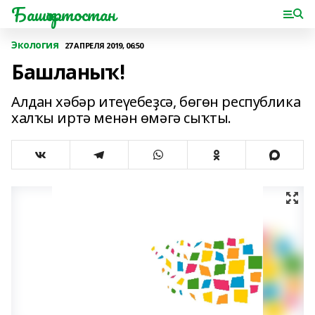
Башҡортостан
Экология
27 АПРЕЛЯ 2019, 06:50
Башланыҡ!
Алдан хәбәр итеүебеҙсә, бөгөн республика
халҡы иртә менән өмәгә сыҡты.