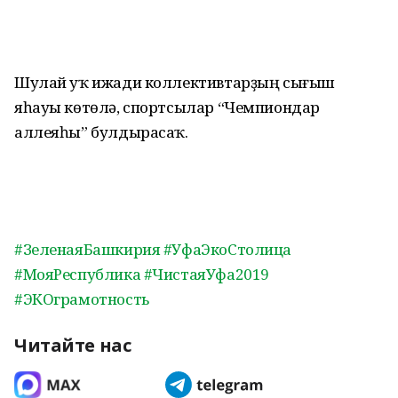
Шулай уҡ ижади коллективтарҙың сығыш
яһауы көтөлә, спортсылар “Чемпиондар
аллеяһы” булдырасаҡ.
#ЗеленаяБашкирия
#УфаЭкоСтолица
#МояРеспублика
#ЧистаяУфа2019
#ЭКОграмотность
Читайте нас