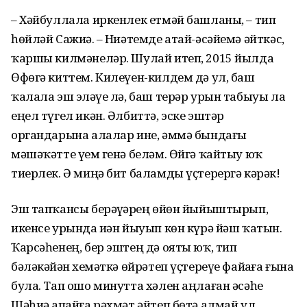
– Хәйбуллала иркенлек етмәй башланы, – тип
һөйләй Сажиҙә. – Ниәтемде атай-әсәйемә әйткәс,
ҡаршы килмәнеләр. Шулай итеп, 2015 йылда
Өфөгә киттем. Килеүен-килдем дә ул, баш
ҡалала эш эҙләүе лә, баш терәр урын табыуы ла
еңел түгел икән. Әлбиттә, эске эштәр
органдарына алалар ине, әммә бындағы
мәшәҡәтте үҙем генә беләм. Өйгә ҡайтыу юҡ
тиерлек. Ә миңә бит баламды үҫтерергә кәрәк!
Эш тапҡансы берәүҙәрҙең өйөн йыйыштырып,
икенсе урында иҙән йыуып көн күрә йәш ҡа­тын.
Ҡарсәһенең, бер эштең дә ояты юҡ, тип
бәләкәйҙән хеҙмәткә өйрәтеп үҫтереүе файҙаға ғына
була. Тап ошо минутта хәлен аңлаған әсәһе
Шәһиҙә апайға рәхмәт әйтеп бөтә алмай ул.