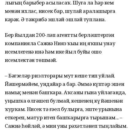
лығың барыбер асыласаҡ. Шуға ла һәр кем
менән ихлас, нисек бар, шулай аралашырға
кәрәк. Ә тәжрибә эшләй-эшләй туплана.
Бер йылдан 200-ләп агентты берләштергән
компанияла Сажи­ҙә Нияз ҡыҙы иң яҡшы унау
исем­легенә инә һәм ике йыл буйы ошо
исемлектән төшмәй.
– Бәғзеләр риэлторҙарҙы мут кеше тип уйлай.
Йәшермәйем, ундайҙар ҙа бар. Әммә күптәр эшен
намыҫ менән башҡара. Аҡсаны ғына уйлағанда,
уңышҡа өлгәшеп булмай, кешенең күҙ йәшенән
ҡурҡам. Нисек тә ғәҙел булырға, эште урынына
еткереп, матур итеп башҡарырға тырышам... –
Сажиҙә һөйләй, ә мин уны рәхәтләнеп тыңлайым.