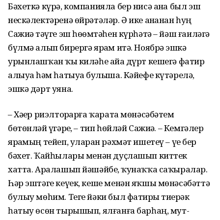
Бәхеткә күрә, компанияла бер нисә аҙна был эш
нескәлектәренә өйрәтәләр. Ә ике аҙнанан һуң
Сажиҙә тәүге эш һөҙөмтәһен күрһәтә – йәш ғаиләгә
бүлмә алып бирергә ярҙам итә. Ноябрҙә эшкә
урынлашҡан ҡыҙ киләһе айҙа дүрт кешегә фатир
алыуҙа һәм һатыуҙа булыша. Кәйефе күтәрелә,
эшкә дәрт уяна.
– Хәҙер риэлторҙарға ҡарата мө­нәсәбәтем
бөтөнләй үҙгәрҙе, – тип һөйләй Сажиҙә. – Кемгәлер
яр­ҙамың тейеп, уларҙан рәхмәт ишетеү – үҙе бер
бәхет. Ҡайһы­лары менән дуҫлашып киттек
хатта. Аралашып йәшәйбеҙ, ҡу­наҡ­ҡа саҡыралар.
Һәр эштәге ке­үек, кеше менән яҡшы мөнә­сә­бәттә
бу­лыу мөһим. Теге йәки был фатирҙы тиҙерәк
һатыу өсөн тырышып, ялғанға барһаң, мут­