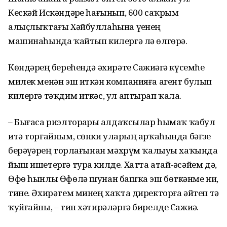
Кескәй Искәндәрҙе һағынып, 600 саҡрым
алыҫлыҡтағы Хәйбул­лаһына үҙенең
машинаһында ҡайтып килергә лә өлгөрә.
Көндәрҙең береһендә әхирәте Сажиҙәгә күсемһеҙ
милек менән эш иткән компанияға агент булып
килергә тәҡдим иткәс, ул аптырап ҡала.
– Бығаса риэлторҙарҙы алдаҡ­сы­лар һымаҡ ҡабул
итә тор­ғай­ным, сөнки уларҙың арҡа­һында бәғзе
берәүҙәрҙең торлағынан мәхрүм ҡалыуы хаҡында
йыш ишетергә тура килде. Хатта атай-әсәйем дә,
Өфө һынлы Өфөлә шунан башҡа эш бөткәнме ни,
тине. Әхирәтем минең хаҡта директорға әйтеп тә
ҡуйғайны, – тип хәтирәләргә бирелде Сажиҙә.