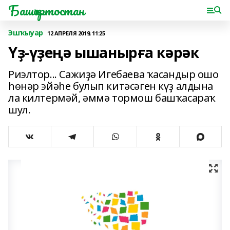
Башҡортостан
Эшҡыуар
12 АПРЕЛЯ 2019, 11:25
Үҙ-үҙеңә ышанырға кәрәк
Риэлтор... Сажиҙә Игебаева ҡасандыр ошо
һөнәр эйәһе булып китәсәген күҙ алдына
ла килтермәй, әммә тормош башҡасараҡ
шул.