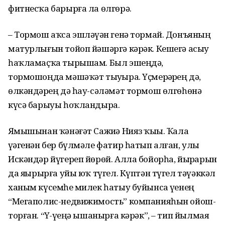
фитнесҡа барырға ла өлгөрә.
– Тормош аҡса эшләүҙән генә тор­май. Донъяның
матурлығын то­йоп йәшәргә кәрәк. Кешегә асыу
һаҡламаҫҡа тырышам. Был эшең­дә,
тормошоңда мәшәҡәт тыу­ҙыра. Үҫмерҙәрҙең дә,
өлкән­дәр­ҙең дә һау-сәләмәт тормош өл­гөһөнә
күсә барыуы һоҡлан­дыра.
Яҙмышынан ҡәнәғәт Сажиҙә Нияз ҡыҙы. Ҡала
үҙәгенән бер бүл­мәле фатир һатып алған, улы
Искәндәр йүгереп йөрөй. Алла бойорһа, йырҙарын
да яҙҙырырға уйы юҡ түгел. Күптән түгел тәүәк­кәл
ханым күсемһеҙ милек һатыу буйынса үҙенең
“Мегаполис-нед­вижимость” компанияһын ойош­
тор­ған. “Үҙ-үҙеңә ышанырға кә­рәк”, – тип йылмая