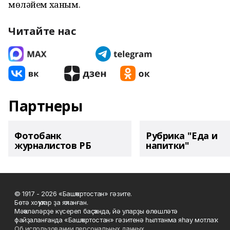
мөләйем ханым.
Читайте нас
Партнеры
Фотобанк
Рубрика "Еда и
журналистов РБ
напитки"
© 1917 - 2026 «Башҡортостан» гәзите.
Бөтә хоҡуҡтар ҙа яҡланған.
Мәҡәләләрҙе күсереп баҫҡанда, йә уларҙы өлөшләтә
файҙаланғанда «Башҡортостан» гәзитенә һылтанма яһау мотлаҡ.
Об использовании персональных данных