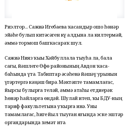
Риэлтор... Сажиҙә Игебаева ҡасандыр ошо һөнәр
эйәһе булып китәсәген күҙ алдына ла килтермәй,
әммә тормош башҡасараҡ шул.
Сажиҙә Нияз ҡыҙы Хәй­бул­ла­ла тыуһа ла, бала
сағы, йәшлеге Өфө районының Авдон ҡаса­
баһында үтә. Табиптар әсәһенә йәшәү урынын
үҙгәртергә кәңәш бирә. Мәктәпте тамамлағас,
йырсы булырға теләй, әммә атаһы етдиерәк
һөнәр һайларға өндәй. Шулай итеп, ҡыҙ БДУ-ның
тариф факультетына уҡырға инә. Уны
тамамлағас, һигеҙ йыл тыуған яғында эске эштәр
органдарында хеҙмәт итә.