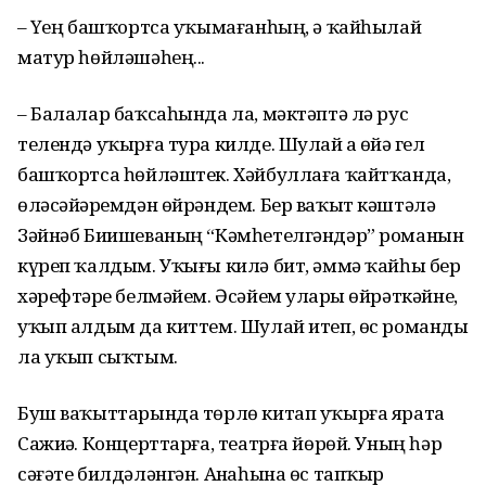
– Үҙең башҡортса уҡымаған­һың, ә ҡайһылай
матур һөйлә­шәһең...
– Балалар баҡсаһында ла, мәк­тәп­тә лә рус
телендә уҡырға тура килде. Шулай ҙа өйҙә гел
баш­ҡорт­са һөйләштек. Хәйбул­лаға ҡайтҡанда,
өләсәйҙәремдән өйрән­дем. Бер ваҡыт кәштәлә
Зәй­нәб Биишеваның “Кәмһетел­гәндәр” романын
күреп ҡалдым. Уҡығы килә бит, әммә ҡайһы бер
хәрефтәрҙе белмәйем. Әсәйем уларҙы өйрәткәйне,
уҡып алдым да киттем. Шулай итеп, өс романды
ла уҡып сыҡтым.
Буш ваҡыттарында төрлө китап уҡырға ярата
Сажиҙә. Кон­церт­тарға, театрға йөрөй. Уның һәр
сәғәте билдәләнгән. Аҙна­һына өс тапҡыр