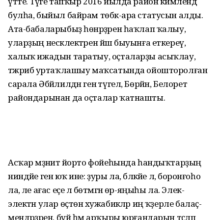
үтте. Тәүге тапҡыр 2016 йылда район кимәлендә
булһа, быйыл байрам төбәк-ара статусын алды.
Ата-бабаларыбыҙ һөнәрҙәрен һаҡлап ҡалыу,
уларҙың нескәлектәрен йәш быуынға еткереү,
халыҡ ижадын таратыу, оҫталарҙы асыҡлау,
тәжрибә уртаҡлашыу маҡсатында ойошторолған
сарала Әб­йәлилдән генә түгел, Бөрйән, Белорет
райондарынан да оҫталар ҡатнашты.
Асҡар мәҙәниәт йорто фойеһында һандыҡтарҙың
ниндәйе генә юҡ ине: ҙуры ла, бәләкәйе лә, боронғоһо
ла, әле ағас еҫе лә бөтмәгән өр-яңыһы ла. Элек-
электән улар өҫтөнә хужабикәләр иң ҡәҙерле балаҫ-
мендәрҙәрен, буй һәм арҡыры юрғандарын тәҫләп