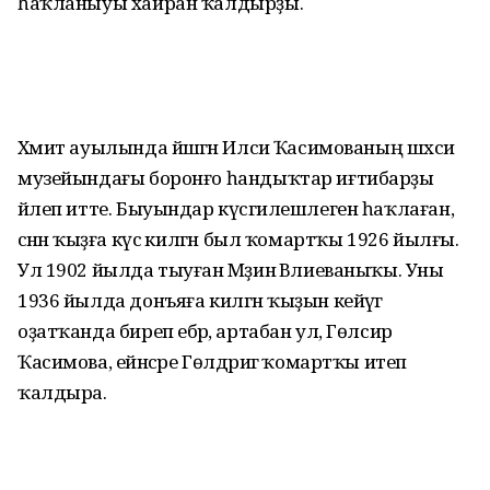
һаҡланыуы хайран ҡалдырҙы.
Хәмит ауылында йәшәгән Илсиә Ҡаси­мованың шәхси
музейындағы боронғо һандыҡтар иғтибарҙы
йәлеп итте. Быуындар күсәгилешлеген һаҡлаған,
әсәнән ҡыҙға күсә килгән был ҡомартҡы 1926 йылғы.
Ул 1902 йылда тыуған Мәҙинә Вәлиеваныҡы. Уны
1936 йылда донъяға килгән ҡыҙын кейәүгә
оҙатҡанда биреп ебәрә, артабан ул, Гөлсирә
Ҡасимова, ейәнсәре Гөлдәриәгә ҡомартҡы итеп
ҡалдыра.