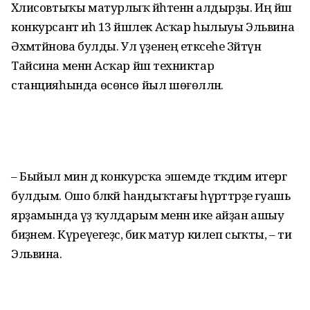
Хәлисовтыҡы матур­лыҡ йәһәтенән алдырҙы. Иң йәш
конкурсант иһә 13 йәшлек Асҡар һылыуы Эльвина
Әхмәтйәнова булды. Ул үҙенең етәк­сеһе Зәйтүнә
Тайсина менән Асҡар йәш техниктар
станцияһында өсөнсө йыл шөғөлләнә.
– Быйыл мин дә конкурсҡа эшемде тәҡдим итергә
булдым. Ошо бәләкәй һандыҡтағы һүрәттәрҙе гуашь
ярҙамында үҙ ҡулдарым менән ике айҙан ашыу
биҙәнем. Күреүегеҙсә, бик матур килеп сыҡты, – ти
Эльвина.