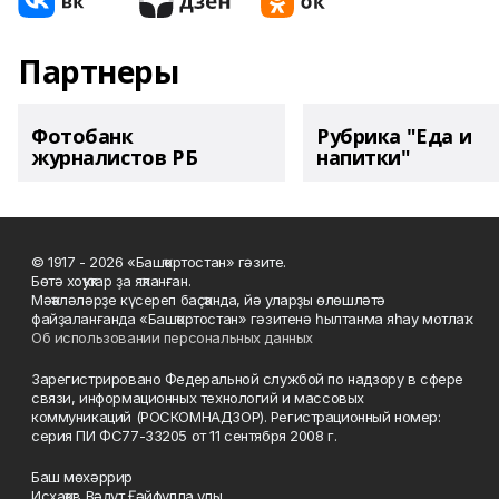
Партнеры
Фотобанк
Рубрика "Еда и
журналистов РБ
напитки"
© 1917 - 2026 «Башҡортостан» гәзите.
Бөтә хоҡуҡтар ҙа яҡланған.
Мәҡәләләрҙе күсереп баҫҡанда, йә уларҙы өлөшләтә
файҙаланғанда «Башҡортостан» гәзитенә һылтанма яһау мотлаҡ.
Об использовании персональных данных
Зарегистрировано Федеральной службой по надзору в сфере
связи, информационных технологий и массовых
коммуникаций (РОСКОМНАДЗОР). Регистрационный номер:
серия ПИ ФС77-33205 от 11 сентября 2008 г.
Баш мөхәррир
Исхаҡов Вәдүт Ғәйфулла улы