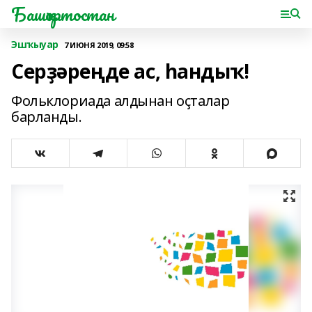
Башҡортостан
Эшҡыуар
7 ИЮНЯ 2019, 09:58
Серҙәреңде ас, һандыҡ!
Фольклориада алдынан оҫталар
барланды.