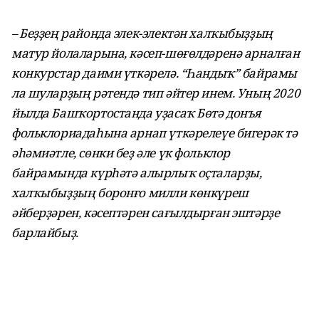
– Беҙҙең районда элек-электән халҡыбыҙҙың
матур йолаларына, кәсеп-шөғөлдәренә арналған
конкурстар даими үткәрелә. “Һандыҡ” байрамы
ла шуларҙың рәтендә тип әйтер инем. Уның 2020
йылда Башҡортос­танда уҙасаҡ Бөтә донъя
фолькло­риадаһына арнап үткәрелеүе бигерәк тә
әһә­миәтле, сөнки беҙ әле үк фольклор
байрамында күрһәтә алырлыҡ оҫта­ларҙы,
халҡыбыҙҙың боронғо милли көнкүреш
әйберҙәрен, кәсептәрен сағылдырған эштәрҙе
барлайбыҙ.