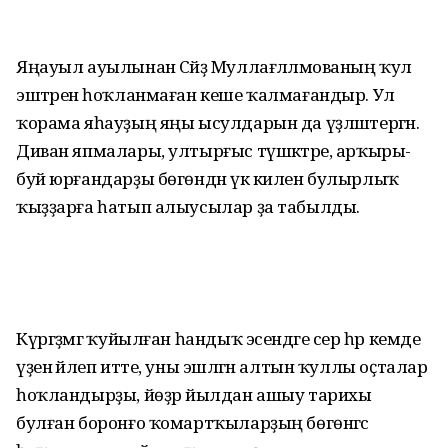
Яңауыл ауылынан Сәйҙә Муллағәл­ләмованың ҡул
эштәренә һоҡланмаған кеше ҡалмағандыр. Ул
ҡорама яһауҙың яңы ысулдарын да үҙләштергән.
Диван япмалары, ултырғыс түшәктәре, арҡыры-
буй юрғандарҙы бөгөндән үк килен булырлыҡ
ҡыҙҙарға һатып алыусылар ҙа табылды.
Күргәҙмәгә ҡуйылған һандыҡ эсендәге сер һәр кемде
үҙенә йәлеп итте, уны эшләгән алтын ҡуллы оҫталар
һоҡлан­дырҙы, йөҙәр йылдан ашыу тарихы
булған боронғо ҡомартҡыларҙың бөгөнгәсә