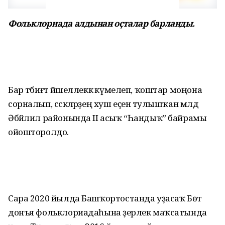
Фольклориада алдынан оҫталар барланды.
Бар тәбиғәт йәшеллеккә күмелеп, ҡоштар моңона
сорналып, сәскәләрҙең хуш еҫенә тулышҡан мәлдә
Әбйәлил райо­нында II асыҡ “Һандыҡ” байрамы
ойошторолдо.
Сара 2020 йылда Башҡортостанда уҙасаҡ Бөтә
донъя фольклориадаһына әҙерлек маҡсатында