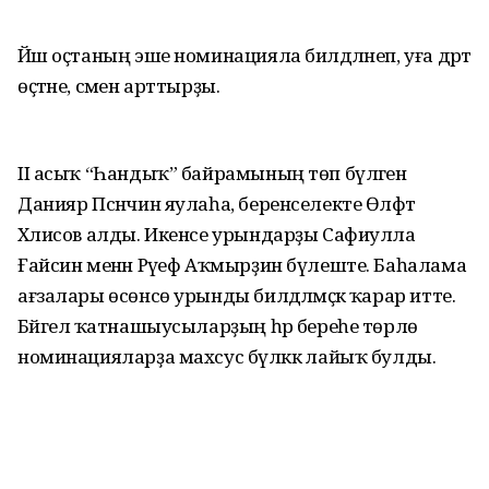
Йәш оҫтаның эше номинацияла билдәләнеп, уға дәрт
өҫтәне, сәмен арттырҙы.
II асыҡ “Һандыҡ” байрамының төп бүләген
Данияр Псәнчин яулаһа, беренселекте Өлфәт
Хәлисов алды. Икенсе урындарҙы Сафиулла
Ғайсин менән Рәүеф Аҡмырҙин бүлеште. Баһалама
ағзалары өсөнсө урынды билдәләмәҫкә ҡарар итте.
Бәйгелә ҡатнашыусыларҙың һәр береһе төрлө
номинацияларҙа махсус бүләккә лайыҡ булды.