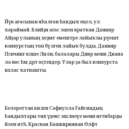
Йүкә ағасынан яһалған һандыҡ еңел, ул
ҡараймай. Бәләкәйҙән ағас эшен яратҡан Данияр
Айҙар улының хеҙмәт емештәре лайыҡлы рәүештә
конкурстың төп бүләгенә лайыҡ булды. Данияр
Псәнчингә кәләше Лилиә, балалары Дияр менән Диана
ла көс һәм дәрт өҫтәгәндер. Улар ҙа был конкурста
ихлас ҡатнашты.
Белореттан килгән Сафиулла Ғайсин­дың
һандыҡтары тик үҙенсә эшләнеүе менән иғтибарҙы
йәлеп итһә, Красная Башкириянан Өлфәт