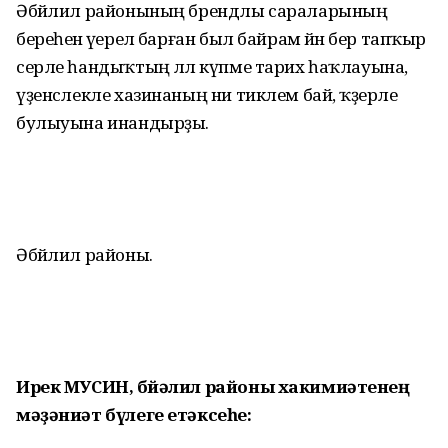
Әбйәлил районының брендлы сара­ларының
береһенә әүерелә барған был байрам йәнә бер тапҡыр
серле һандыҡтың әллә күпме тарих һаҡлауына,
үҙенсәлекле хазинаның ни тиклем бай, ҡәҙерле
булыуына инандырҙы.
Әбйәлил районы.
Ирек МУСИН, Әбйәлил районы хакимиәтенең
мәҙәниәт бүлеге етәксеһе: