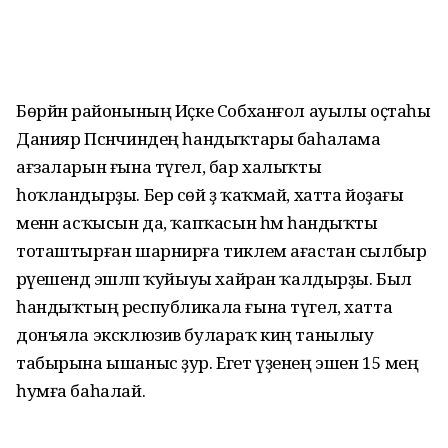
Бөрйән районының Иҫке Собханғол ауылы оҫтаһы
Данияр Псәнчиндең һан­дыҡтары баһалама
ағзаларын ғына түгел, бар халыҡты
һоҡландырҙы. Бер сөй ҙә ҡаҡмай, хатта йоҙағы
менән асҡысын да, ҡапҡасын һәм һандыҡты
тоташтырған шарнирға тиклем ағастан сылбыр
рәүе­шендә эшләп ҡуйыуы хайран ҡалдырҙы. Был
һандыҡтың республикала ғына түгел, хатта
донъяла эксклюзив булараҡ киң танылыу
табырына ышаныс ҙур. Егет үҙенең эшен 15 мең
һумға баһалай.