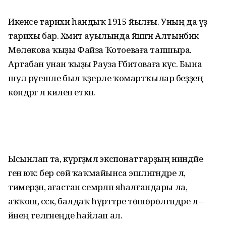
Икенсе тарихи һандыҡ 1915 йылғы. Уның да үҙ
тарихы бар. Хәмит ауылында йәшәгән Алтынбикә
Мөлөкова ҡыҙы Файза Ҡотоеваға тапшыра.
Артабан унан ҡыҙы Рауза Ғәбитоваға күсә. Бына
шул рәүешле был ҡәҙерле ҡомартҡылар беҙҙең
көндәргә лә килеп еткән.
Ысынлап та, күргәҙмәлә экспонаттарҙың ниндәйе
генә юҡ: бер сөй ҡаҡмайынса эшләнгәндәре лә,
тимерҙән, ағастан семәрләп яһалғандары ла,
аҡҡош, сәскә, балдаҡ һүрәттәре төшөрөлгәндәре лә –
йәнең теләгәнеңде һайлап ал.