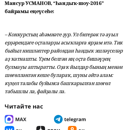
Мансур УСМАНОВ, “Һандыҡ-шоу-2016”
байрамы еңеүсеһе:
– Конкурстың әһәмиәте ҙур. Ул би­герәк тә ауыл
ерҙәрендәге оҫталарҙы асыҡларға ярҙам итә. Тик
быйыл нишләптер райондан һандыҡ эшләү­селәр
аҙ ҡатнашты. Үҙем белгән иң оҫта бишәүҙең
булмауы аптыратты. Оҙаҡ йылдар бының менән
шөғөлләнгән кеше булараҡ, шуны әйтә алам:
күңел талабы буйынса башҡарылған шөғөл
табышлы ла, файҙалы ла.
Читайте нас