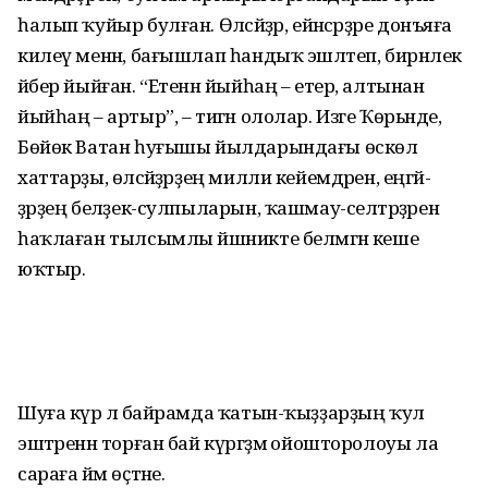
һалып ҡуйыр булған. Өләсәйҙәр, ейәнсәрҙәре донъяға
килеү менән, бағышлап һандыҡ эшләтеп, бирнәлек
әйбер йыйған. “Етенән йыйһаң – етер, алтынан
йыйһаң – артыр”, – тигән ололар. Изге Ҡөрьәнде,
Бөйөк Ватан һуғышы йылдарындағы өскөл
хаттарҙы, өләсәйҙәрҙең милли кейемдәрен, еңгәй­
ҙәрҙең беләҙек-сулпыларын, ҡашмау-селтәрҙәрен
һаҡлаған тылсымлы йәшникте белмәгән кеше
юҡтыр.
Шуға күрә лә байрамда ҡатын-ҡыҙ­ҙарҙың ҡул
эштәренән торған бай күргәҙмә ойошторолоуы ла
сараға йәм өҫтәне.