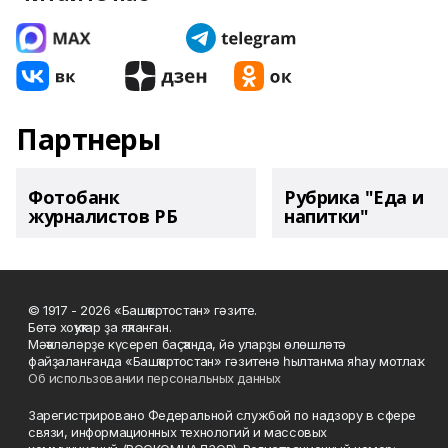
Партнеры
Фотобанк
Рубрика "Еда и
журналистов РБ
напитки"
© 1917 - 2026 «Башҡортостан» гәзите.
Бөтә хоҡуҡтар ҙа яҡланған.
Мәҡәләләрҙе күсереп баҫҡанда, йә уларҙы өлөшләтә
файҙаланғанда «Башҡортостан» гәзитенә һылтанма яһау мотлаҡ.
Об использовании персональных данных
Зарегистрировано Федеральной службой по надзору в сфере
связи, информационных технологий и массовых