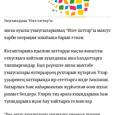
Уҡыусыларҙың "Изге хаттар"ы
Ҡашҡа ауылы уҡыусыларының “Изге хаттар”ы махсус
хәрби операция зонаһына барып еткән.
Яҡташтарына яҙылған хаттарҙы ҡыҫҡа ваҡытлы
отпускыға ҡайтҡан ауылдашы аша һалдаттарға
тапшырғандар. Был рәүешле Ҡашҡа мәктәбе
уҡыусылары яугирҙәрҙең рухтарын күтәргән. Улар
үҙҙәренең хаттарында ир-егеттәргә илде һаҡлаған,
батырлыҡ һәм ҡаһарманлыҡ күрһәткән өсөн ихлас
рәхмәт белдерә. Уларға тиҙ арала яҡындарына һәм
туғандарына иҫән-һау ҡайтырға теләнеләр.
"Беҙ атыу тауыштары урынына тиҙерәк тыуған