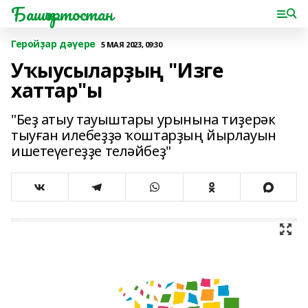
Башҡортостан
Геройҙар дәүере
5 МАЯ 2023, 09:30
Уҡыусыларҙың "Изге
хаттар"ы
"Беҙ атыу тауыштары урынына тиҙерәк
тыуған илебеҙҙә ҡоштарҙың йырлауын
ишетеүегеҙҙе теләйбеҙ"