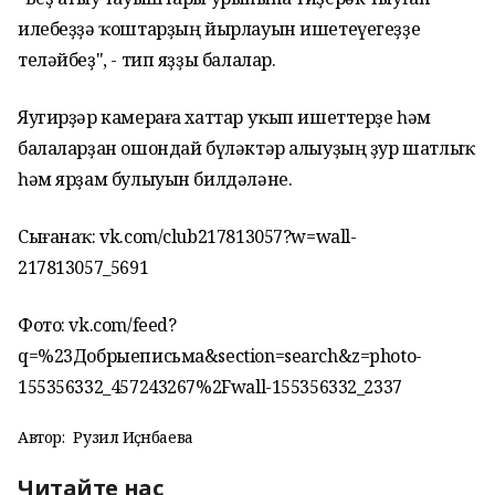
илебеҙҙә ҡоштарҙың йырлауын ишетеүегеҙҙе
теләйбеҙ", - тип яҙҙы балалар.
Яугирҙәр камераға хаттар уҡып ишеттерҙе һәм
балаларҙан ошондай бүләктәр алыуҙың ҙур шатлыҡ
һәм ярҙам булыуын билдәләне.
Сығанаҡ: vk.com/club217813057?w=wall-
217813057_5691
Фото: vk.com/feed?
q=%23Добрыеписьма&section=search&z=photo-
155356332_457243267%2Fwall-155356332_2337
Автор:
Рузилә Иҫәнбаева
Читайте нас