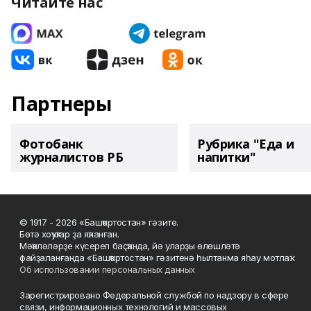
Читайте нас
Партнеры
Фотобанк
Рубрика "Еда и
журналистов РБ
напитки"
© 1917 - 2026 «Башҡортостан» гәзите.
Бөтә хоҡуҡтар ҙа яҡланған.
Мәҡәләләрҙе күсереп баҫҡанда, йә уларҙы өлөшләтә
файҙаланғанда «Башҡортостан» гәзитенә һылтанма яһау мотлаҡ.
Об использовании персональных данных
Зарегистрировано Федеральной службой по надзору в сфере
связи, информационных технологий и массовых