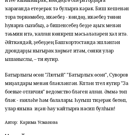
итеүе ҡыйыныраҡ, көндөҙгө операторҙарға
ҡарағанда етеҙерәк тә булырға кәрәк. Биш кешенән
тора төркөмөбеҙ, икәүебеҙ - көндөҙ, икәүебеҙ төнөн
һунарға сығабыҙ, ә бишенсебеҙ беҙҙе аҙыҡ менән
тәьмин итә, ҡалған көнкүреш мәсьәләләрен хәл итә.
Әйткәндәй, үҙебеҙҙең Башҡортостанда эшләнгән
дрондарҙы нығыраҡ хөрмәт итәм, сөнки улар
ышаныслы, – ти яугир.
Батырлығы өсөн "Лютый" "Батырлыҡ өсөн", Суворов
миҙалдары менән бүләкләнгән. Күптән түгел яугир "За
боевые отличия" ведомство бүләген алған. Әммә төп
бүләк - ғаиләһе һәм балалары. Һуғыш тиҙерәк бөтөп,
улар янына иҫән-һау ҡайтырға насип булһын!
Автор:
Карима Усманова