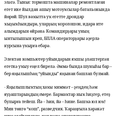
эләгә. Тыныс тормошта машиналар ремонтлаған
егет ике йылдан ашыу мотоуҡсылар батальонында
йөрөй. Шул ваҡытта уҡ егетте дрондар
ҡыҙыҡһындыра, уларҙың ҡоролошон, идара итеү
алымдарын өйрәнә. Командирҙары уның
ынтылышын күреп, БПЛА операторҙары әҙерләү
курсына уҡырға ебәрә.
Электән компьютер уйындарын яҡшы үҙләштергән
егеткә уҡыу еңел бирелә. Әммә бында шуныһы бар –
бер яңылышһаң “уйынды” яңынан башлап булмай.
- Яңылышлыҡтың хаҡы ҡиммәт – үҙеңдең һәм
яуҙаштарыңдың ғүмере. Бармаҡтар ныҡ һиҙгер, етеҙ
булырға тейеш. Йә – һин, йә – һине. Башҡа юл юҡ!
Мин төнгө “ҡош”, разведчик. Ҡараңғыла хәрәкәт