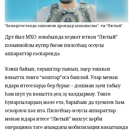
"Башҡортостанда эшләнгән дрондар ышаныслы", -ти "Лютый"
Дүрт йыл МХО зонаһында хеҙмәт иткән “Лютый”
позывнойлы яугир бөгөн пилотһыҙ осоусы
аппараттар ғәскәрендә.
Ҡояш байып, тауыштар тынып, эңер төшкән
ваҡытта төнгө “ҡоштар”оса башлай. Улар менән
идара итеүселәрҙә бер бурыс – дошман эҙен табыу
һәм шул уҡ ваҡытта үҙең эҙ ҡалдырмау. Төнгө
һунарсыларҙың мәле етә, барыһын да түҙемлек һәм
осҡорлоҡ хәл итә. Пилотһыҙ осоусы аппараттар
менән идара итеүсе “Лютый” махсус хәрби
операцияға тәүге ағымдағы мобилизация ваҡытында