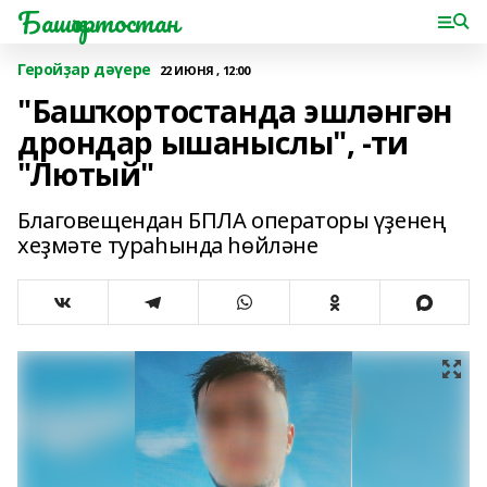
Башҡортостан
Геройҙар дәүере
22 ИЮНЯ , 12:00
"Башҡортостанда эшләнгән
дрондар ышаныслы", -ти
"Лютый"
Благовещендан БПЛА операторы үҙенең
хеҙмәте тураһында һөйләне