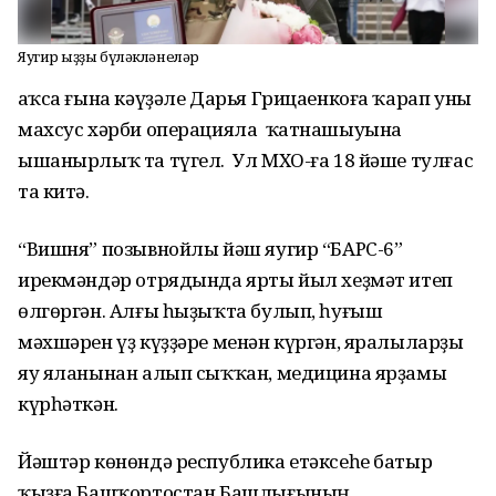
Яугир ҡыҙҙы бүләкләнеләр
Ҡаҡса ғына кәүҙәле Дарья Грицаенкоға ҡарап уны
махсус хәрби операцияла ҡатнашыуына
ышанырлыҡ та түгел. Ул МХО-ға 18 йәше тулғас
та китә.
“Вишня” позывнойлы йәш яугир “БАРС-6”
ирекмәндәр отрядында ярты йыл хеҙмәт итеп
өлгөргән. Алғы һыҙыҡта булып, һуғыш
мәхшәрен үҙ күҙҙәре менән күргән, яралыларҙы
яу яланынан алып сыҡҡан, медицина ярҙамы
күрһәткән.
Йәштәр көнөндә республика етәксеһе батыр
ҡыҙға Башҡортостан Башлығының