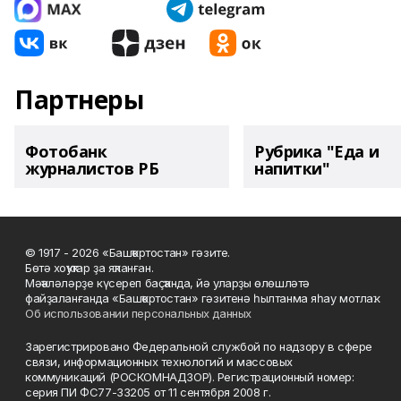
Партнеры
Фотобанк
Рубрика "Еда и
журналистов РБ
напитки"
© 1917 - 2026 «Башҡортостан» гәзите.
Бөтә хоҡуҡтар ҙа яҡланған.
Мәҡәләләрҙе күсереп баҫҡанда, йә уларҙы өлөшләтә
файҙаланғанда «Башҡортостан» гәзитенә һылтанма яһау мотлаҡ.
Об использовании персональных данных
Зарегистрировано Федеральной службой по надзору в сфере
связи, информационных технологий и массовых
коммуникаций (РОСКОМНАДЗОР). Регистрационный номер:
серия ПИ ФС77-33205 от 11 сентября 2008 г.