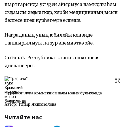
шарттарында ул үҙен айырыуса намыҫлы һәм
сыҙамлы хеҙмәткәр, хәрби медицинаның ысын
белгесе итеп күрһәтеүгә өлгәшә.
Награданың уның юбилейы көнөндә
тапшырылыуы ла ҙур әһәмиәткә эйә.
Сығанаҡ: Республика клиник онкология
диспансеры.
“Графиня” Лука Крымский миҙалы менән бүләкләнде
Автор:
Гөлдәр Яҡшығолова
Читайте нас