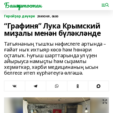
Башҡортостан
Геройҙар дәүере
29 ИЮНЯ , 06:00
“Графиня” Лука Крымский
миҙалы менән бүләкләнде
Татьянаның тышҡы нәфислеге артында –
ғәйәт ныҡ ихтыяр көсө һәм һөнәри
оҫталыҡ. Һуғыш шарттарында ул үҙен
айырыуса намыҫлы һәм сыҙамлы
хеҙмәткәр, хәрби медицинаның ысын
белгесе итеп күрһәтеүгә өлгәшә.