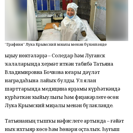
“Графиня” Лука Крымский миҙалы менән бүләкләнде
Ҡыҙыу нөктәләрҙә – Соледар һәм Луганск
ҡалаларында хеҙмәт иткән табибә Татьяна
Владимировна Бочкова юғары дәүләт
наградаһына лайыҡ булды. Ул ялан
шарттарында медицина ярҙамы күрһәткәндә
күрһәткән ҡыйыулығы һәм фиҙакәрлеге өсөн
Лука Крымский миҙалы менән бүләкләнде.
Татьянаның тышҡы нәфислеге артында – ғәйәт
ныҡ ихтыяр көсө һәм һөнәри оҫталыҡ. Һуғыш