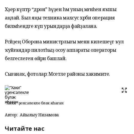
Хәҙер күптәр “дрон” һүҙен һәм уның мәғәнәһен яҡшы
аңлай. Был яңы техника махсус хәрби операция
биләмәһендәге күп урындарҙа файҙалана.
Рәсәйҙең Оборона министрлығы менән килешеүгә ҡул
ҡуйғандар пилотһыҙ осоу аппараты операторы
белгеслеген өйрәнә башлай.
Сығанаҡ, фотолар: Мәсетле районы хакимиәте.
“Хаки” үҙенсәлекле бүләк яһаған
Автор:
Айһылыу Низамова
Читайте нас