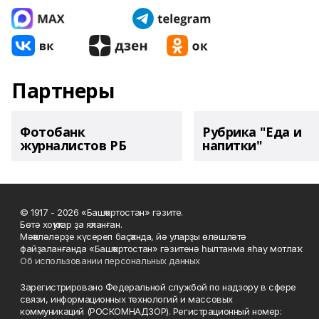
Партнеры
Фотобанк
Рубрика "Еда и
журналистов РБ
напитки"
© 1917 - 2026 «Башҡортостан» гәзите.
Бөтә хоҡуҡтар ҙа яҡланған.
Мәҡәләләрҙе күсереп баҫҡанда, йә уларҙы өлөшләтә
файҙаланғанда «Башҡортостан» гәзитенә һылтанма яһау мотлаҡ.
Об использовании персональных данных
Зарегистрировано Федеральной службой по надзору в сфере
связи, информационных технологий и массовых
коммуникаций (РОСКОМНАДЗОР). Регистрационный номер: