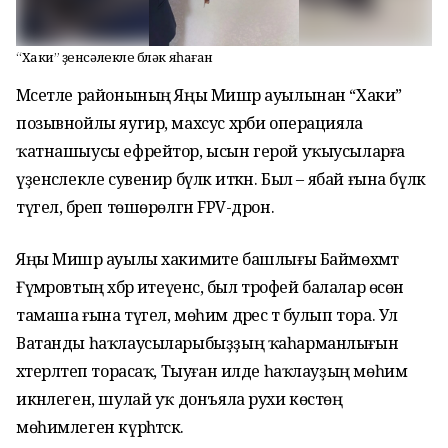
“Хаки” үҙенсәлекле бүләк яһаған
Мәсетле районының Яңы Мишәр ауылынан “Хаки”
позывнойлы яугир, махсус хәрби операцияла
ҡатнашыусы ефрейтор, ысын герой уҡыусыларға
үҙенсәлекле сувенир бүләк иткән. Был – ябай ғына бүләк
түгел, бәреп төшөрөлгән FPV-дрон.
Яңы Мишәр ауылы хакимиәте башлығы Баймөхәмәт
Ғүмәровтың хәбәр итеүенсә, был трофей балалар өсөн
тамаша ғына түгел, мөһим дәрес тә булып тора. Ул
Ватанды һаҡлаусыларыбыҙҙың ҡаһарманлығын
хәтерләтеп торасаҡ, Тыуған илде һаҡлауҙың мөһим
икәнлеген, шулай уҡ донъяла рухи көстөң
мөһимлеген күрһәтәсәк.