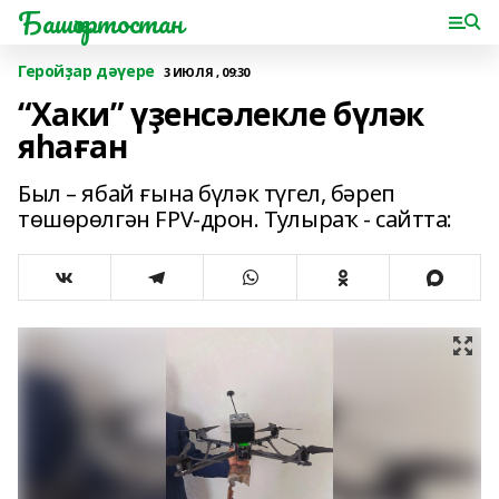
Башҡортостан
Геройҙар дәүере
3 ИЮЛЯ , 09:30
“Хаки” үҙенсәлекле бүләк
яһаған
Был – ябай ғына бүләк түгел, бәреп
төшөрөлгән FPV-дрон. Тулыраҡ - сайтта: