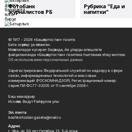
Фотобанк
Рубрика "Еда и
журналистов РБ
напитки"
© 1917 - 2026 «Башҡортостан» гәзите.
Бөтә хоҡуҡтар ҙа яҡланған.
Мәҡәләләрҙе күсереп баҫҡанда, йә уларҙы өлөшләтә
файҙаланғанда «Башҡортостан» гәзитенә һылтанма яһау мотлаҡ.
Об использовании персональных данных
Зарегистрировано Федеральной службой по надзору в сфере
связи, информационных технологий и массовых
коммуникаций (РОСКОМНАДЗОР). Регистрационный номер:
серия ПИ ФС77-33205 от 11 сентября 2008 г.
Баш мөхәррир
Исхаҡов Вәдүт Ғәйфулла улы
Эл. почта
bashkortostan.gazeta@mail.ru
Адрес
г. Уфа, ул. 50 лет Октября, 13, 5-й этаж