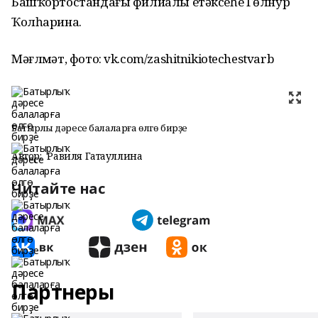
Башҡортостандағы филиалы етәксеһе Гөлнур
Ҡолһарина.
Мәғлүмәт, фото: vk.com/zashitnikiotechestvarb
Батырлыҡ дәресе балаларға өлгө бирҙе
Автор:
Равиля Гатауллина
Читайте нас
Партнеры