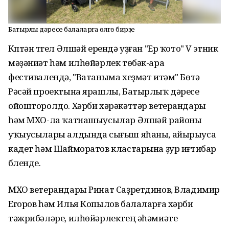
Батырлыҡ дәресе балаларға өлгө бирҙе
Күптән түгел Әлшәй ерендә уҙған "Ер ҡото"
V этник
мәҙәниәт һәм илһөйәрлек төбәк-ара
фестивалендә, "Ватаныма хеҙмәт итәм" Бөтә
Рәсәй проектына ярашлы, Батырлыҡ дәресе
ойошторолдо. Хәрби хәрәкәттәр ветерандары
һәм МХО-ла ҡатнашыусылар Әлшәй районы
уҡыусылары алдында сығыш яһаны, айырыуса
кадет һәм Шайморатов кластарына ҙур иғтибар
бүленде.
МХО ветерандары Ринат Саҙретдинов, Владимир
Егоров һәм Илья Копылов балаларға хәрби
тәжрибәләре, илһөйәрлектең әһәмиәте