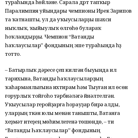
тураһында һөйләне. Сарала дүрт тапҡыр
Паралимпия уйындары чемпионы Ирек Зарипов
та ҡатнашты, ул да уҡыусыларҙы шәхси
ныҡлыҡ, ҡыйыулыҡ өлгөһө булараҡ
һоҡландырҙы. Чемпион “Ватанды
һаҡлаусылар” фондының эше тураһында һүҙ
тотто.
– Батырлыҡ дәресе үҫеп килгән быуында ил
тарихына, Ватанды һаҡлаусыларҙың
ҡаһарманлығына ихтирам һәм Тыуған ил өсөн
ғорурлыҡ тойғоһо тәрбиәләүгә йүнәлтелгән.
Уҡыусылар геройҙарға һорауҙар бирә алды,
уларҙың үткән юлы менән танышты, Ватанға
хеҙмәт итеүҙең мөһимлегенә төшөндө, – ти
“Ватанды Һаҡлаусылар” фондының