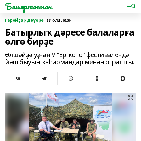
Башҡортостан
Геройҙар дәүере
8 ИЮЛЯ , 05:30
Батырлыҡ дәресе балаларға
өлгө бирҙе
Әлшәйҙә уҙған V "Ер ҡото" фестивалендә
йәш быуын ҡаһармандар менән осрашты.