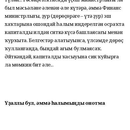
был мәсьәләне әленән-әле күтәрә, әммә Финанс
министрлығы, ҙур (дөрөҫөрәге – үтә ҙур) эш
хаҡтарына ошондай һалым индерелгән осраҡта
капиталдың илдән ситкә күсә башлаясағы менән
ҡурҡыта. Белгестәр аңлатыуынса, үлсәмде дөрөҫ
ҡулланғанда, бындай ағым бул­маясаҡ.
Әйткәндәй, капиталдың ҡасыуына сик ҡуйырға
ла мөмкин бит әле...
Үҙаллы бул, әммә һалымыңды онотма