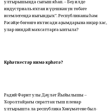
ултырышында сығыш яһап. – Беҙ илдең
индустриаль яҡтан иң үҫешкән ун төбәге
исемлегендә нығындыҡ”. Республиканың һәм
Рәсәйҙең бөгөнгө иҡтисади аҙымдарына ниҙәр хас,
улар ниндәй маҡсаттарға ынтыла?
Күрһәткестәр нимә күрһәтә?
Радий Фәрит улы Дәүләт Йыйылышы –
Ҡоролтайҙағы сираттан тыш пленар
ултырышта ла республика Хөкүмәтенең был­