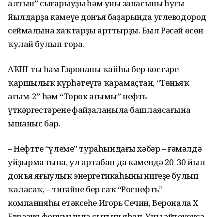
алтын” сығарыуҙың һәм уның запасының һуңғы
йылдарҙа кәмеүе донъя баҙарында углеводород
сеймалына хаҡтарҙы арттырҙы. Был Рәсәй өсөн
ҡулай булып тора.
АҠШ-тың һәм Европаның ҡайһы бер көстәре
ҡаршылыҡ күрһәтеүгә ҡарамаҫтан, “Төньяҡ
ағым-2” һәм “Төрөк ағымы” нефть
үткәргестәренең файҙаланыла башлая­сағына
ышаныс бар.
– Нефттең “үлеме” тураһындағы хәбәр – ғәмәлдә
уйҙырма ғына, ул артабан да кәмендә 20-30 йыл
донъя яғыулыҡ энергетикаһының нигеҙе булып
ҡаласаҡ, – тигәйне бер саҡ “Роснефть”
компанияһы етәксеһе Игорь Сечин, Веронала Х
Евразия форумында сығыш яһап. Уның әйтеүенсә,