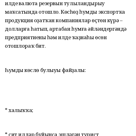
илдең валюта резервын тулыландырыу
маҡсатында отошло. Көсһөҙ һумды экспортҡа
продукция оҙатҡан компаниялар өҫтөн күрә –
долларға һатып, артабан һумға әйләндергәндә
предприятиеның һәм илдең ҡаҙнаһы өсөн
отошлораҡ бит.
Һумдың көслө булыуы файҙалы:
* халыҡҡа;
* сит илдәр буйынса эшләгән турист