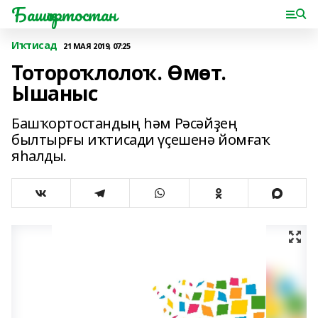
Башҡортостан
Иҡтисад
21 МАЯ 2019, 07:25
Тотороҡлолоҡ. Өмөт.
Ышаныс
Башҡортостандың һәм Рәсәйҙең
былтырғы иҡтисади үҫешенә йомғаҡ
яһалды.