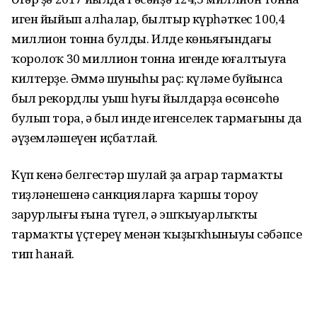
иген йыйып алһалар, былтыр күрһәткес 100,4
миллион тонна булды. Илдең көньяғындағы
ҡоролоҡ 30 миллион тонна игенде юғалтыуға
килтерҙе. Әммә шуныһы раҫ: күләме буйынса
был рекордлы уңыш һуңғы йылдарҙа өсөнсөһө
булып тора, ә был инде игенселек тармағының да
әүҙемләшеүен иҫбатлай.
Күп кенә белгестәр шулай ҙа аграр тармаҡтың
тиҙләнешенә санкцияларға ҡаршы тороу
зарурлығы ғына түгел, ә эшҡыуарлыҡтың
тармаҡты үҫтереү менән ҡыҙыҡһыныуы сәбәпсе
тип һанай.