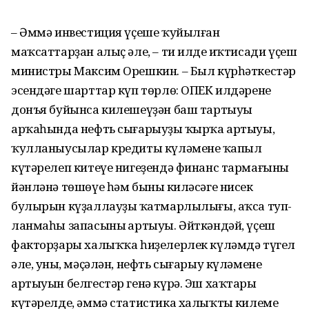
– Әммә инвестиция үҫеше ҡуйылған
маҡсаттарҙан алыҫ әле, – ти илдең иҡтисади үҫеш
министры Максим Орешкин. – Был күрһәткестәр
эсендәге шарттар күп төрлө: ОПЕК илдәренең
донъя буйынса киле­шеүҙән баш тартыуы
арҡаһында нефть сығарыуҙың ҡырҡа артыуы,
ҡулланыусылар кредиты күләменең ҡапыл
күтәрелеп китеүе нигеҙендә финанс тармағының
йәнләнә төшөүе һәм бының киләсәге нисек
булырын күҙаллауҙың ҡатмарлылығы, аҡса туп­
ланмаһы запасының артыуы. Әйткәндәй, үҫеш
факторҙары халыҡҡа һиҙелерлек күләмдә түгел
әле, уның, мәҫәлән, нефть сығарыу күләменең
артыуын белгестәр генә күрә. Эш хаҡтары
күтәрелде, әммә статистика халыҡтың килеме