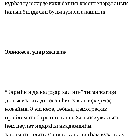
күрһәтеүселәрҙең йәки башҡа кәсепселәрҙең аныҡ
һанын билдәләп булмауы ла аңлашыла.
Элеккесә, улар хәл итә
“Барыһын да кадрҙар хәл итә” тигән ҡағиҙә
донъя иҡтисады өсөн һис ҡасан иҫкермәҫ,
моғайын. Ә эш көсө, тәбиғи, демографик
проблемаға барып тоташа. Халыҡ хужалығы
һәм дәүләт идараһы академияһы
ҡарамағындағы Социаль анализ һәм күҙаллау