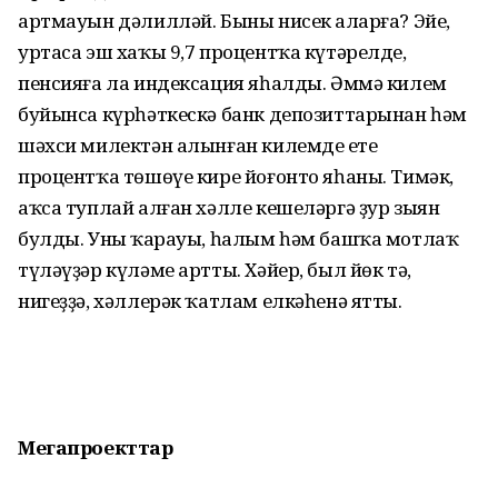
артмауын дәлилләй. Быны нисек аңларға? Эйе,
уртаса эш хаҡы 9,7 процентҡа күтәрелде,
пенсияға ла индексация яһалды. Әммә килем
буйынса күрһәткескә банк депозиттарынан һәм
шәхси милектән алынған килемдең ете
процентҡа төшөүе кире йоғонто яһаны. Тимәк,
аҡса туплай алған хәлле кешеләргә ҙур зыян
булды. Уның ҡарауы, һалым һәм башҡа мотлаҡ
түләүҙәр күләме артты. Хәйер, был йөк тә,
нигеҙҙә, хәллерәк ҡатлам елкәһенә ятты.
Мегапроекттар