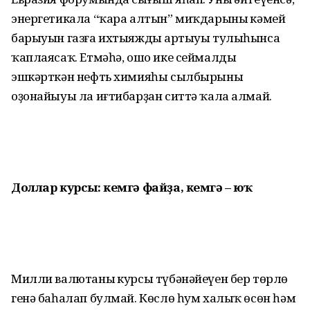
энергетикала “ҡара алтын” миҡдарының кәмей
барыуын газға ихтыяждың артыуы тулыһынса
ҡаплаясаҡ. Етмәһә, ошо ике сеймалды
эшкәрткән нефть химияһы сылбырының
оҙонайыуы ла иғтибарҙан ситтә ҡала алмай.
Доллар курсы: кемгә файҙа, кемгә – юҡ
Милли валютаның курсы түбәнәйеүен бер төрлө
генә баһалап булмай. Көслө һум халыҡ өсөн һәм