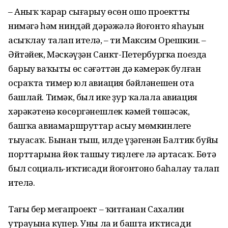
– Аныҡ ҡарар сығарыу өсөн ошо проекттың
нимәгә һәм ниндәй дәрәжәлә йоғонто яһауын
асыҡлау талап ителә, – ти Максим Орешкин. –
Әйтәйек, Мәскәүҙән Санкт-Петербургка поезда
барыу ваҡыты өс сәғәттән дә кәмерәк булған
осраҡта тимер юл авиация бәйләнешен ота
башлай. Тимәк, был ике ҙур ҡалала авиация
хәрәкәтенә көсөргәнешлек кәмей төшәсәк,
башҡа авиамаршруттар асыу мөмкинлеге
тыуасаҡ. Бынан тыш, илдең үҙәгенән Балтик буйы
порттарына йөк ташыу тиҙлеге лә артасаҡ. Бөтә
был социаль-иҡтисади йоғонтоно баһалау талап
ителә.
Тағы бер мегапроект – ҡитғанан Сахалин
утрауына күпер. Уны ла иң башта иҡтисади