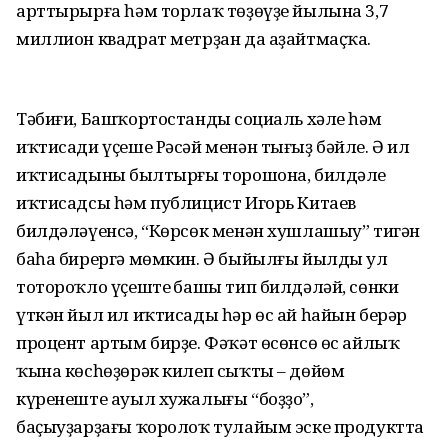
арттырырға һәм торлаҡ төҙөүҙе йылына 3,7
миллион квадрат метрҙан да аҙайтмаҫҡа.
Тәбиғи, Башҡортостандың социаль хәле һәм
иҡтисади үҫеше Рәсәй менән тығыҙ бәйле. Ә ил
иҡтисадының былтырғы торошона, билдәле
иҡтисадсы һәм публицист Игорь Китаев
билдәләүенсә, “Көрсөк менән хушлашыу” тигән
баһа бирергә мөмкин. Ә быйылғы йылды ул
тотороҡло үҫештең башы тип билдәләй, сөнки
үткән йыл ил иҡтисады һәр өс ай һайын берәр
процент артым бирҙе. Фәҡәт өсөнсө өс айлыҡ
ҡына көсһөҙөрәк килеп сыҡты – дөйөм
күренеште ауыл хужалығы “боҙҙо”,
баҫыуҙарҙағы ҡоролоҡ тулайым эске продуктта