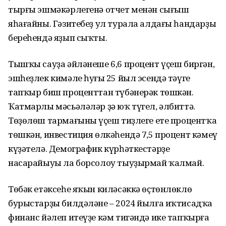
тырғы эшмәкәрлегенә отчет менән сығыш
яһағайны. Гәзитебеҙ ул турала алдағы һандарҙың
береһендә яҙып сыҡты.
Тышҡы сауҙа әйләнеше 6,6 процент үҫеш биргән,
эшһеҙлек кимәле һуңғы 25 йыл эсендә тәүге
тапҡыр биш проценттан түбәнерәк төшкән.
Ҡатмарлы мәсьәләләр ҙә юҡ түгел, әлбиттә.
Төҙөлөш тармағының үҫеш тиҙлеге ете процентҡа
төшкән, инвестиция өлкәһендә 7,5 процент кәмеү
күҙәтелә. Демографик күрһәткестәрҙең
насарайыуы ла борсолоу тыуҙырмай ҡалмай.
Төбәк етәксеһе яҡын киләсәккә өҫ­төнлөклө
бурыстарҙы билдәләне – 2024 йылға иҡтисадҡа
финанс йәлеп итеүҙе кәм тигәндә ике тапҡырға