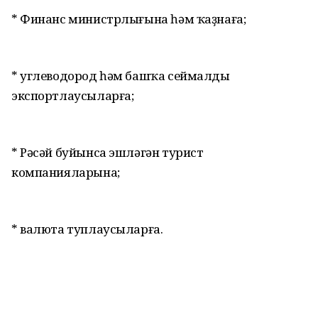
* Финанс министрлығына һәм ҡаҙнаға;
* углеводород һәм башҡа сеймалды
экспортлаусыларға;
* Рәсәй буйынса эшләгән турист
компанияларына;
* валюта туплаусыларға.