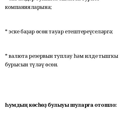
компанияларына;
* эске баҙар өсөн тауар етештереү­селәргә;
* валюта резервын туплау һәм илдең тышҡы
бурысын түләү өсөн.
Һумдың көсһөҙ булыуы шуларға отошло: