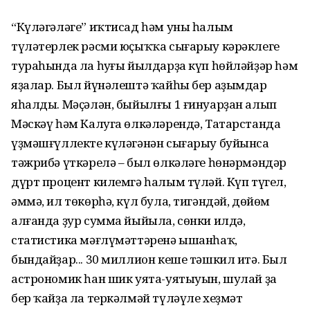
“Күләгәләге” иҡтисад һәм уны һалым
түләтерлек рәсми юҫыҡҡа сығарыу кәрәк­леге
тураһында ла һуңғы йылдарҙа күп һөйләйҙәр һәм
яҙалар. Был йүнәлештә ҡайһы бер аҙымдар
яһалды. Мәҫәлән, быйылғы 1 ғинуарҙан алып
Мәскәү һәм Калуга өлкәләрендә, Татарстанда
үҙмәшғүл­лекте күләгәнән сығарыу буйынса
тәжрибә үткәрелә – был өлкәләге һөнәрмәндәр
дүрт процент килемгә һалым түләй. Күп түгел,
әммә, ил төкөрһә, күл була, тигәндәй, дөйөм
алғанда ҙур сумма йыйыла, сөнки илдә,
статистика мәғлүмәттәренә ышанһаҡ,
бындайҙар... 30 миллион кеше тәшкил итә. Был
астрономик һан шик уята-уятыуын, шулай ҙа
бер ҡайҙа ла теркәлмәй түләүле хеҙмәт