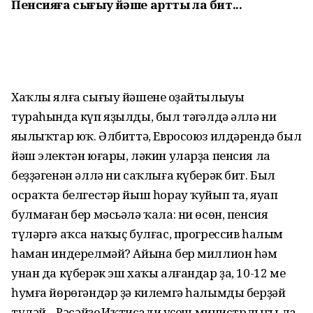
Пенсияға сығыу йәше артты ла бит...
Хаҡлы ялға сығыу йәшенең оҙайтылыуы
тураһында күп яҙылды, был тәңгәлдә әллә ни
яңылыҡтар юҡ. Әлбиттә, Евросоюз илдәрендә был
йәш электән юғары, ләкин уларҙа пенсия ла
беҙҙәгенән әллә ни саҡлыға күберәк бит. Был
осраҡта белгестәр йыш һорау ҡуйып та, яуап
булмаған бер мәсьәлә ҡала: ни өсөн, пенсия
түләргә аҡса наҡыҫ булғас, прогрессив һалым
һаман индерелмәй? Айына бер миллион һәм
унан да күберәк эш хаҡы алғандар ҙа, 10-12 мең
һумға йөрөгәндәр ҙә килемгә һалымды берҙәй
түләй... Рәсәйҙең Иҡтисади үҫеш министрлығы ла