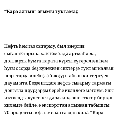
“Ҡара алтын” ағымы туҡтамаҫ
Нефть һәм газ сығарыу, был энергия
сығанаҡтарына хаҡ ғәмәлдә артмаһа ла,
долларҙың һумға ҡарата курсы күтәрелгән һәм
һуңғы осорҙа беҙ күнеккән сиктәрҙә туҡтап ҡалған
шарттарҙа илебеҙгә бик ҙур табыш килтереүен
дауам итә. Беҙҙең илдәге нефть сығарыу тармағы
донъяла иң ҙурҙарҙың береһе икәнлеге мәғлүм. Уның
иҡтисады күпселек дәрәжәлә ошо сектор биргән
килемгә бәйле, ә экспорттан алынған табыштың
70 проценты нефть менән газдан килә. “Ҡара