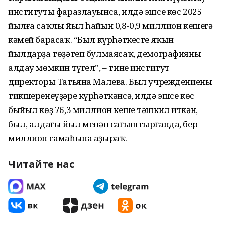
институты фаразлауынса, илдә эшсе көс 2025
йылға саҡлы йыл һайын 0,8-0,9 миллион кешегә
кәмей барасаҡ. “Был күрһәткесте яҡын
йылдарҙа төҙәтеп бул­маясаҡ, демографияны
алдау мөмкин түгел”, – тине институт
директоры Татьяна Малева. Был учреждениеның
тикшере­неүҙәре күрһәткәнсә, илдә эшсе көс
быйыл көҙ 76,3 миллион кеше тәшкил иткән,
был, алдағы йыл менән сағыштырғанда, бер
миллион самаһына аҙыраҡ.
Читайте нас