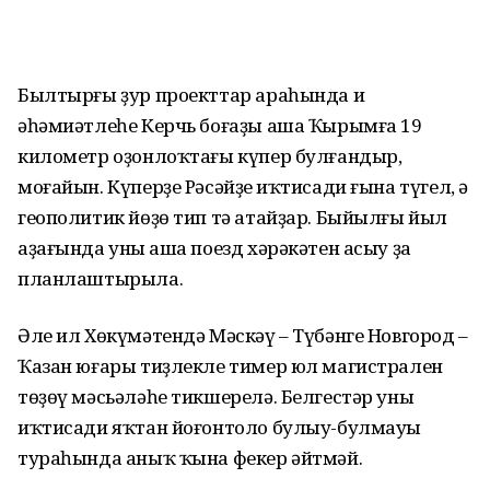
Былтырғы ҙур проекттар араһында иң
әһәмиәтлеһе Керчь боғаҙы аша Ҡырымға 19
километр оҙонлоҡтағы күпер булғандыр,
моғайын. Күперҙе Рәсәйҙең иҡтисади ғына түгел, ә
геополитик йөҙө тип тә атайҙар. Быйылғы йыл
аҙағында уның аша поезд хәрәкәтен асыу ҙа
планлаштырыла.
Әле ил Хөкүмәтендә Мәскәү – Түбәнге Новгород –
Ҡазан юғары тиҙлекле тимер юл магистрален
төҙөү мәсьәләһе тик­шерелә. Белгестәр уның
иҡтисади яҡтан йоғонтоло булыу-булмауы
тураһында аныҡ ҡына фекер әйтмәй.