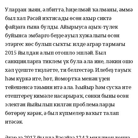
Уларҙан зыян, әлбиттә, һиҙелмәй ҡал­маны, әммә
был хәл Рәсәй иҡтисады өсөн ахыр сиктә
файҙаға ғына булды. Айырыуса аҙыҡ-түлек
буйынса эмбарго беҙҙең ауыл хужалығы өсөн
этәргес көс булып сыҡты: илдең аграр тармағы
2015 йылдан алып отошло эшләй. Был
санкцияларға тиклем үк була ала ине, ләкин ошо
хәл үҫеште тиҙләтте, ти белгестәр. Илебеҙ тауыҡ
һәм күркә ите, һөт, йомортҡа менән үҙен
тейешенсә тәьмин итә ала. Һыйыр һәм сусҡа ите
етештереү кимәле насарыраҡ, сөнки бының өсөн
электән йыйылып килгән проблемаларҙы
бөтөрөү кәрәк, ә был күпмелер ваҡыт талап
итәсәк.
Әгәр ҙә 2017 йылда Рәсәйҙә 124,3 миллион тонна