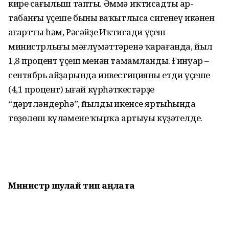
кире сағылыш тапты. Әммә иҡтисадтың ар­
табанғы үҫеше бының ваҡытлыса сигенеү икәнен
аңғартты һәм, Рәсәйҙең Иҡтисади үҫеш
министрлығы мәғлүмәттәренә ҡара­ғанда, йыл
1,8 процент үҫеш менән тамамланды. Ғинуар –
сентябрь айҙарында инвестицияның етди үҫеше
(4,1 процент) ыңғай күрһәткестәрҙе
“дәртләндерһә”, йылдың икенсе яртыһында
төҙөлөш күләменең ҡырҡа артыуы күҙәтелде.
Министр шулай тип аңлата