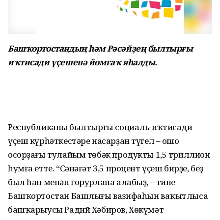
Башҡортостандың һәм Рәсәйҙең былтырғы
иҡтисади үҫешенә йомғаҡ яһалды.
Республиканың былтырғы социаль-иҡтисади
үҫеш күрһәткестәре насарҙан түгел – ошо
осорҙағы тулайым төбәк продукты 1,5 триллион
һумға етте. “Сәнәғәт 3,5 процент үҫеш бирҙе, беҙ
был һан менән ғорурлана алабыҙ, – тине
Башҡортостан Башлығы вазифаһын ваҡытлыса
башҡарыусы Радий Хәбиров, Хөкүмәт