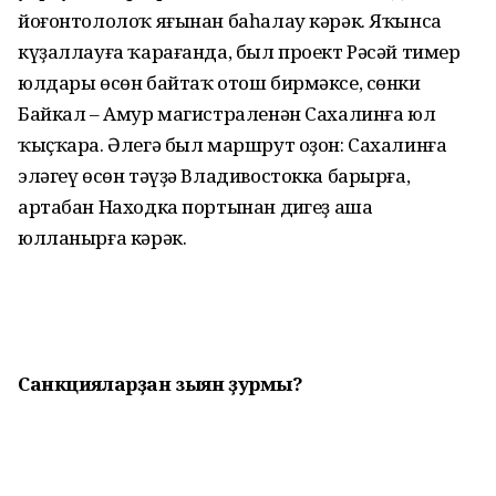
йоғонтололоҡ яғынан баһалау кәрәк. Яҡынса
күҙаллауға ҡарағанда, был проект Рәсәй тимер
юлдары өсөн байтаҡ отош бирмәксе, сөнки
Байкал – Амур магистраленән Сахалинға юл
ҡыҫҡара. Әлегә был маршрут оҙон: Сахалинға
эләгеү өсөн тәүҙә Владивостокка барырға,
артабан Находка портынан диңгеҙ аша
юлланырға кәрәк.
Санкцияларҙан зыян ҙурмы?