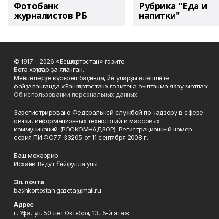
Фотобанк
Рубрика "Еда и
журналистов РБ
напитки"
© 1917 - 2026 «Башҡортостан» гәзите.
Бөтә хоҡуҡтар ҙа яҡланған.
Мәҡәләләрҙе күсереп баҫҡанда, йә уларҙы өлөшләтә
файҙаланғанда «Башҡортостан» гәзитенә һылтанма яһау мотлаҡ.
Об использовании персональных данных
Зарегистрировано Федеральной службой по надзору в сфере
связи, информационных технологий и массовых
коммуникаций (РОСКОМНАДЗОР). Регистрационный номер:
серия ПИ ФС77-33205 от 11 сентября 2008 г.
Баш мөхәррир
Исхаҡов Вәдүт Ғәйфулла улы
Эл. почта
bashkortostan.gazeta@mail.ru
Адрес
г. Уфа, ул. 50 лет Октября, 13, 5-й этаж