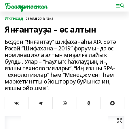
Башҡортостан
Иҡтисад
28 МАЯ 2019, 13:44
Янғантауҙа – өс алтын
Беҙҙең “Янғантау” шифаханаһы XIX Бөтә
Рәсәй “Шифахана – 2019” форумында өс
номинацияла алтын миҙалға лайыҡ
булды. Улар – “Һаулыҡ һаҡлауҙың иң
яҡшы технологиялары”, “Иң яҡшы SPA-
технологиялар” һәм “Менеджмент һәм
маркетингты ойоштороу буйынса иң
яҡшы ойошма”.