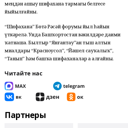
меңдән ашыу шифахана тармағы белгесе
йыйылғайны.
“Шифахана” Бөтә Рәсәй форумы йыл һайын
үткәрелә. Унда Башҡортостан вәкилдәре даими
ҡатнаша. Былтыр “Янғантау”ҙан тыш алтын
миҙалдарҙы “Красноусол”, “Йәшел сауҡалыҡ”,
“Танып” һәм башҡа шифаханалар ҙа алғайны.
Читайте нас
Партнеры