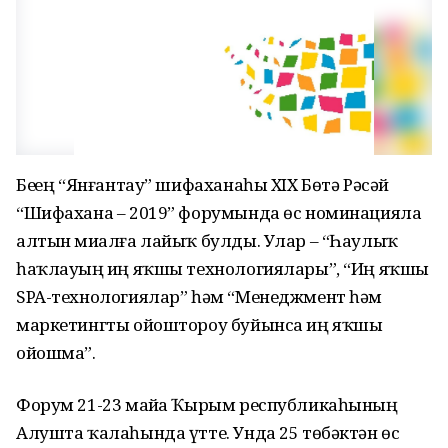
Беҙҙең “Янғантау” шифаханаһы XIX Бөтә Рәсәй
“Шифахана – 2019” форумында өс номинацияла
алтын миҙалға лайыҡ булды. Улар – “Һаулыҡ
һаҡлауҙың иң яҡшы технологиялары”, “Иң яҡшы
SPA-технологиялар” һәм “Менеджмент һәм
маркетингты ойоштороу буйынса иң яҡшы
ойошма”.
Форум 21-23 майҙа Ҡырым республикаһының
Алушта ҡалаһында үтте. Унда 25 төбәктән өс