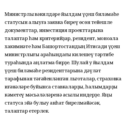
Министрлыҡ вәкилдәре йылдам үҫеш биләмәһе
статусын алыуға заявка биреү өсөн тейешле
документтар, инвестиция проекттарына
талаптар һәм критерийҙар, резидент, моноҡала
хакимиәте һәм Башҡортостандың Иҡтисади үҫеш
министрлығы араһындағы килешеү тәртибе
тураһында аңлатма бирҙе. Шулай уҡ йылдам
үҫеш биләмәһе резиденттарына дәүләт
тарафынан тәғәйенләнгән льготалар, страховка
иғәнәләре буйынса ставкаларҙы, һалымдарҙы
кәметеү мәсьәләләренә асыҡлыҡ индерҙе. Яңы
статусҡа эйә булыу анһат бирелмәйәсәк,
талаптар етерлек.