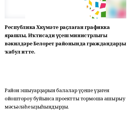
Республика Хөкүмәте раҫлаған графикка
ярашлы, Иҡтисади үҫеш министрлығы
вәкилдәре Белорет районында граждандарҙы
ҡабул итте.
Район эшҡыуарҙарын балалар үҫеше үҙәген
ойоштороу буйынса проектты тормошҡа ашырыу
мәсьәләһе ҡыҙыҡһындырҙы.