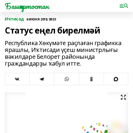
Башҡортостан
Иҡтисад
6 ИЮНЯ 2019, 09:33
Статус еңел бирелмәй
Республика Хөкүмәте раҫлаған графикка
ярашлы, Иҡтисади үҫеш министрлығы
вәкилдәре Белорет районында
граждандарҙы ҡабул итте.