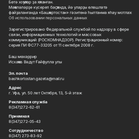
Бөтә хоҡуҡтар ҙа яҡланған.
Мәҡәләләрҙе күсереп баҫҡанда, йә уларҙы өлөшләтә
файҙаланғанда «Башҡортостан» гәзитенә һылтанма яһау мотлаҡ.
Об использовании персональных данных
Зарегистрировано Федеральной службой по надзору в сфере
связи, информационных технологий и массовых
коммуникаций (РОСКОМНАДЗОР). Регистрационный номер:
серия ПИ ФС77-33205 от 11 сентября 2008 г.
Баш мөхәррир
Исхаҡов Вәдүт Ғәйфулла улы
Эл. почта
bashkortostan.gazeta@mail.ru
Адрес
г. Уфа, ул. 50 лет Октября, 13, 5-й этаж
Рекламная служба
8(347)272-62-61
Приемная
8(347)272-05-43
Сотрудничество
8(347) 273-83-92