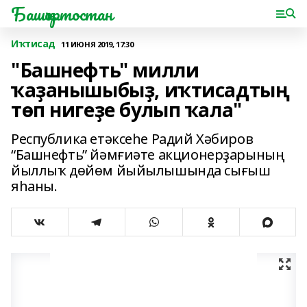
Башҡортостан
Иҡтисад
11 ИЮНЯ 2019, 17:30
"Башнефть" милли
ҡаҙанышыбыҙ, иҡтисадтың
төп нигеҙе булып ҡала"
Республика етәксеһе Радий Хәбиров
“Башнефть” йәмғиәте акционерҙарының
йыллыҡ дөйөм йыйылышында сығыш
яһаны.