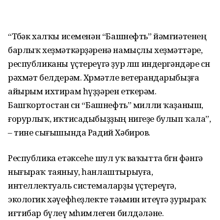
“Төбәк халҡы исеменән “Башнефть” йәмғиәтенең
барлыҡ хеҙмәткәрҙәренә намыҫлы хеҙмәттәре,
республиканы үҫтереүгә ҙур өлөш индергәндәре өсөн
рәхмәт белдерәм. Хөрмәтле ветерандарыбыҙға
айырым ихтирам һүҙҙәрен еткерәм.
Башҡортостан өсөн “Башнефть” милли ҡаҙаныш,
ғорурлыҡ, иҡтисадыбыҙҙың нигеҙе булып ҡала”,
– тине сығышында Радий Хәбиров.
Республика етәксеһе шул уҡ ваҡытта бөгөн фәнгә
нығыраҡ таяныу, һанлаштырыуға,
интеллектуаль системаларҙы үҫтереүгә,
экологик хәүефһеҙлекте тәьмин итеүгә ҙурыраҡ
иғтибар бүлеү мөһимлеген билдәләне.