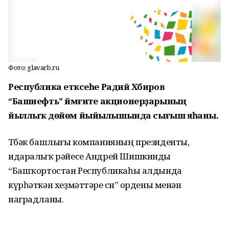
Фото: glavarb.ru
Республика етәксеһе Радий Хәбиров
“Башнефть” йәмғиәте акционерҙарының
йыллыҡ дөйөм йыйылышында сығыш яһаны.
Төбәк башлығы компанияның президенты,
идаралыҡ рәйесе Андрей Шишкинды
“Башҡортостан Республикаһы алдында
күрһәткән хеҙмәттәре өсөн” ордены менән
наградланы.