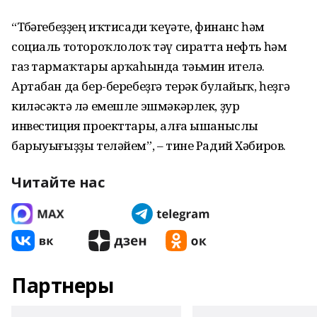
“Төбәгебеҙҙең иҡтисади ҡеүәте, финанс һәм
социаль тотороҡлолоҡ тәү сиратта нефть һәм
газ тармаҡтары арҡаһында тәьмин ителә.
Артабан да бер-беребеҙгә терәк булайыҡ, һеҙгә
киләсәктә лә емешле эшмәкәрлек, ҙур
инвестиция проекттары, алға ышаныслы
барыуығыҙҙы теләйем”, – тине Радий Хәбиров.
Читайте нас
Партнеры