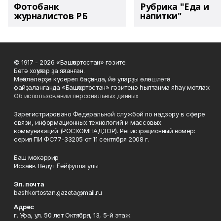
Фотобанк
Рубрика "Еда и
журналистов РБ
напитки"
© 1917 - 2026 «Башҡортостан» гәзите.
Бөтә хоҡуҡтар ҙа яҡланған.
Мәҡәләләрҙе күсереп баҫҡанда, йә уларҙы өлөшләтә
файҙаланғанда «Башҡортостан» гәзитенә һылтанма яһау мотлаҡ.
Об использовании персональных данных
Зарегистрировано Федеральной службой по надзору в сфере
связи, информационных технологий и массовых
коммуникаций (РОСКОМНАДЗОР). Регистрационный номер:
серия ПИ ФС77-33205 от 11 сентября 2008 г.
Баш мөхәррир
Исхаҡов Вәдүт Ғәйфулла улы
Эл. почта
bashkortostan.gazeta@mail.ru
Адрес
г. Уфа, ул. 50 лет Октября, 13, 5-й этаж