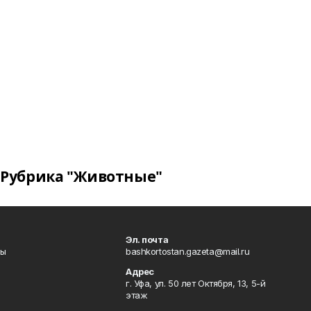
Рубрика "Животные"
Эл. почта
лы
bashkortostan.gazeta@mail.ru
Адрес
г. Уфа, ул. 50 лет Октября, 13, 5-й
этаж