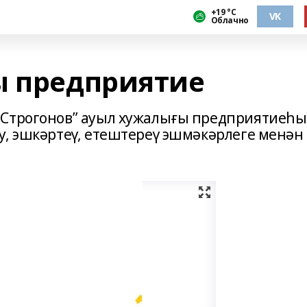
+19 °С
VK
Облачно
ы предприятие
 Строгонов” ауыл хужалығы предприятиеһы
у, эшкәртеү, етештереү эшмәкәрлеге менән