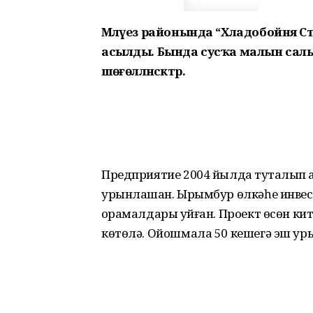
Мәләүез районында “Хладобойня 
асылды. Бында сусҡа малын салыу,
шөғөлләнәсәктәр.
Предприятие 2004 йылда туҡталып ҡ
урынлашҡан. Ырымбур өлкәһе инве
ҡорамалдары ҡуйған. Проект өсөн к
көтөлә. Ойошмала 50 кешегә эш у