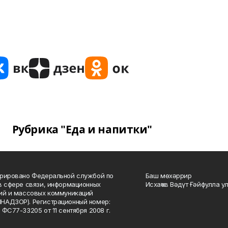
Рубрика "Еда и напитки"
рировано Федеральной службой по
Баш мөхәррир
в сфере связи, информационных
Исхаҡов Вәдүт Ғәйфулла у
ий и массовых коммуникаций
НАДЗОР). Регистрационный номер:
 ФС77-33205 от 11 сентября 2008 г.