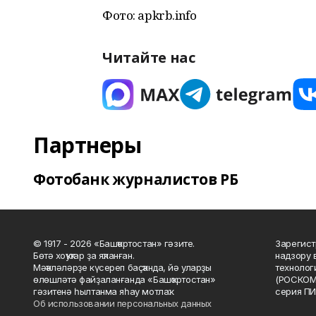
Фото: apkrb.info
Читайте нас
Партнеры
Фотобанк журналистов РБ
© 1917 - 2026 «Башҡортостан» гәзите.
Зарегист
Бөтә хоҡуҡтар ҙа яҡланған.
надзору 
Мәҡәләләрҙе күсереп баҫҡанда, йә уларҙы
технолог
өлөшләтә файҙаланғанда «Башҡортостан»
(РОСКОМ
гәзитенә һылтанма яһау мотлаҡ.
серия ПИ
Об использовании персональных данных