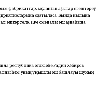
рым фабрикаттар, ыҫланған аҙыҡтар етештереү
дприятиеларына оҙатыласаҡ. Бында йылына
ш мал эшкәртелә. Ике сменалы эш аҙнаһына
ында республика етәксеһе Радий Хәбиров
 ҡаралды һәм уның уңышлы эш башлауы шуның