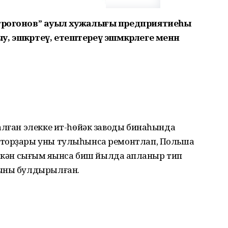
Строгонов” ауыл хужалығы предприятиеһы
 эшкәртеү, етештереү эшмәкәрлеге менән
алған элекке ит-һөйәк заводы бинаһында
сторҙары уны тулыһынса ремонтлап, Польша
иткән сығым яҡынса биш йылда ҡапланыр тип
рыны булдырылған.