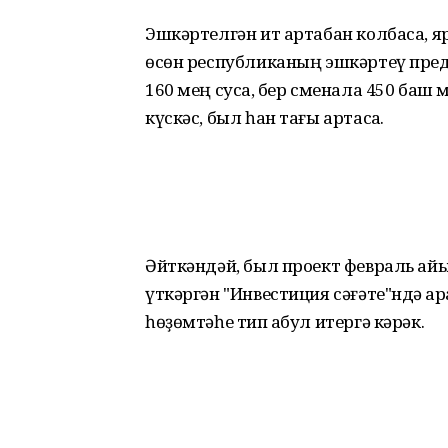
Эшкәртелгән ит артабан колбаса, я
өсөн республиканың эшкәртеү пре
160 мең сусҡа, бер сменала 450 ба
күскәс, был һан тағы артасаҡ.
Әйткәндәй, был проект февраль ай
үткәргән "Инвестиция сәғәте"ндә
һөҙөмтәһе тип ҡабул итергә кәрәк.