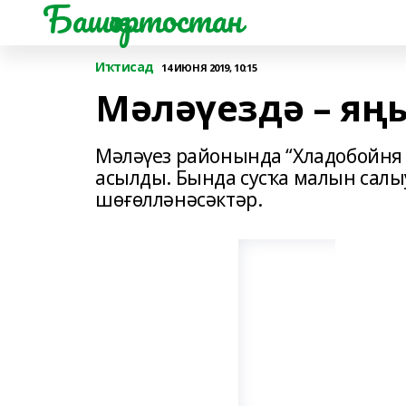
Башҡортостан
Иҡтисад
14 ИЮНЯ 2019, 10:15
Мәләүездә – яң
Мәләүез районында “Хладобойня
асылды. Бында сусҡа малын салы
шөғөлләнәсәктәр.