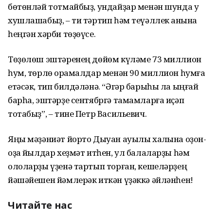
бөтөнләй тотмайбыҙ, ундайҙар менән шунда уҡ
хушлашабыҙ, – ти тәртип һәм теүәллек ҡанына
һеңгән хәрби төҙөүсе.
Төҙөлөш эштәренең дөйөм күләме 73 миллион
һум, төрлө ҡорамалдар менән 90 миллион һумға
етәсәк, тип билдәләнә. “Әгәр барыһы ла ыңғай
барһа, эштәрҙе сентябргә тамамларға иҫәп
тотабыҙ”, – тине Петр Васильевич.
Яңы мәҙәниәт йорто Дыуан ауылы халҡына оҙон-
оҙаҡ йылдар хеҙмәт итһен, ул балаларҙы һәм
ололарҙы үҙенә тартып торған, кешеләрҙең
йәшәйешен йәмлерәк иткән үҙәккә әйләнһен!
Читайте нас