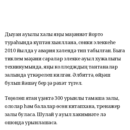
Дыуан ауылы халҡы яңы мәҙәниәт йорто
тураһында күптән хыяллана, сөн­ки элеккеһе
2010 йылда уҡ авария хә­лендә тип табылған. Быға
тиклем мә­ҙәни саралар элекке ауыл хужалығы
техникумында, яңы колледждың танта­налар
залында үткәрелеп килгән. Әлбиттә, өйҙәш
булып йәшәү бер ҙә рәхәт түгел.
Төҙөлөп ятҡан үҙәктә 300 урынлыҡ тамаша залы,
ололар һәм балалар өсөн китапхана, тренажер
залы була­саҡ. Шулай уҡ ауыл хакимиәте лә
ошонда урынлашасаҡ.