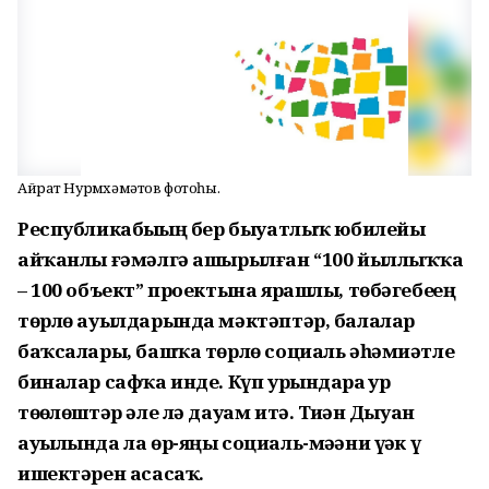
Айрат Нурмөхәмәтов фотоһы.
Республикабыҙҙың бер быуатлыҡ юбилейы
айҡанлы ғәмәлгә ашырылған “100 йыллыҡҡа
– 100 объект” проектына ярашлы, төбәгебеҙҙең
төрлө ауылдарында мәктәптәр, балалар
баҡсалары, башҡа төрлө социаль әһәмиәтле
биналар сафҡа инде. Күп урындарҙа ҙур
төҙөлөштәр әле лә дауам итә. Тиҙҙән Дыуан
ауылында ла өр-яңы социаль-мәҙәни үҙәк үҙ
ишектәрен асасаҡ.