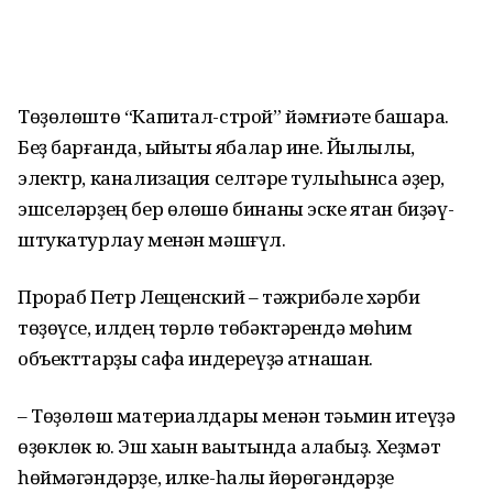
Төҙөлөштө “Капитал-строй” йәмғиәте башҡара.
Беҙ барғанда, ҡыйыҡты ябалар ине. Йылылыҡ,
электр, ка­на­лизация селтәре тулыһынса әҙер,
эш­селәрҙең бер өлөшө бинаны эске яҡ­тан биҙәү-
штукатурлау менән мәшғүл.
Прораб Петр Лещенский – тәжрибәле хәрби
төҙөүсе, илдең төрлө төбәктә­рендә мөһим
объекттарҙы сафҡа индереүҙә ҡатнашҡан.
– Төҙөлөш материалдары менән тәь­мин итеүҙә
өҙөклөк юҡ. Эш хаҡын ваҡы­тында алабыҙ. Хеҙмәт
һөймәгәндәрҙе, илке-һалҡы йөрөгәндәрҙе