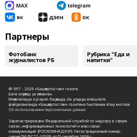
Партнеры
Фотобанк
Рубрика "Еда и
журналистов РБ
напитки"
© 1917 - 2026 «Башҡортостан» гәзите.
Бөтә хоҡуҡтар ҙа яҡланған.
Мәҡәләләрҙе күсереп баҫҡанда, йә уларҙы өлөшләтә
файҙаланғанда «Башҡортостан» гәзитенә һылтанма яһау мотлаҡ.
Об использовании персональных данных
Зарегистрировано Федеральной службой по надзору в сфере
связи, информационных технологий и массовых
коммуникаций (РОСКОМНАДЗОР). Регистрационный номер:
серия ПИ ФС77-33205 от 11 сентября 2008 г.