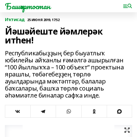
Башҡортостан
Иҡтисад
25 ИЮНЯ 2019, 17:52
Йәшәйеште йәмлерәк
итһен!
Республикабыҙҙың бер быуатлыҡ
юбилейы айҡанлы ғәмәлгә ашырылған
“100 йыллыҡҡа – 100 объект” проектына
ярашлы, төбәгебеҙҙең төрлө
ауылдарында мәктәптәр, балалар
баҡсалары, башҡа төрлө социаль
әһәмиәтле биналар сафҡа инде.