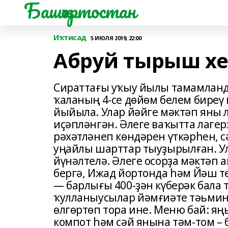
Башҡортостан
Иҡтисад
5 ИЮЛЯ 2019, 22:00
Абруй тырыш хе
Сираттағы уҡыу йылы тамамланд
ҡаланың 4-се дөйөм белем биреү
йыйыла. Улар йәйге мәктәп яны л
иҫәпләнгән. Әлеге ваҡытта лагер
рәхәтләнеп көндәрен үткәрһен, 
уңайлы шарттар тыуҙырылған. Ул
йүнәлтелә. Әлеге осорҙа мәктәп 
бергә, Ижад йортонда һәм Йәш т
— барлығы 400-ҙән күберәк бала
ҡулланыусылар йәмғиәте тәьмин
өлгөртөп тора ине. Меню бай: я
компот һәм сәй янына тәм-том – б