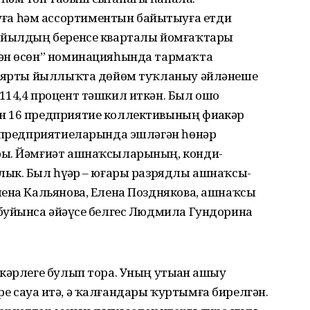
а һәм ассортиментын байытыуға етди
ы йылдың беренсе кварталы йомғаҡтары
гән өсөн” номинацияһында тармаҡта
ге ярты йыллыҡта дөйөм туҡланыу әйләнеше
114,4 процент тәшкил иткән. Был ошо
н 16 предприятие коллективының фиҙакәр
у предприятиеларында эш­ләгән һөнәр
ры. Йәмғиәт ашнаҡсыларының, конди­
ык. Был һүҙҙәр – юғары разрядлы ашнаҡсы-
лена Кальянова, Елена Позднякова, ашнаҡсы
буйынса әйҙәүсе белгес Людмила Гундорина
кәрлеге булып тора. Уның утыҙҙан ашыу
ҙәре сауҙа итә, ә ҡалғандары ҡуртымға бирелгән.