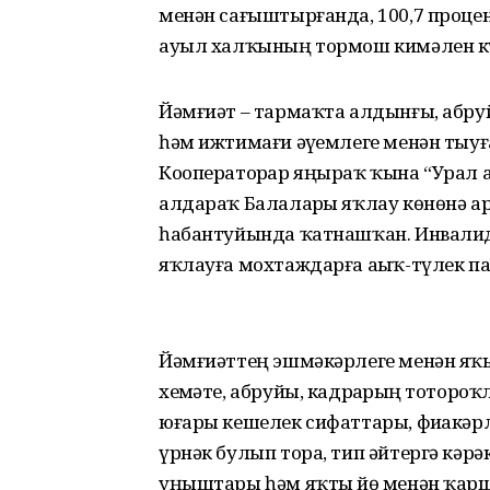
менән сағыштырғанда, 100,7 проце
ауыл халҡының тормош кимәлен к
Йәмғиәт – тармаҡта алдынғы, абруй
һәм ижтимағи әүҙемлеге менән тыуғ
Коопе­раторҙар яңыраҡ ҡына “Урал 
алдараҡ Балаларҙы яҡлау көнөнә а
һабантуйында ҡат­нашҡан. Инвалид
яҡлауға мохтаждарға аҙыҡ-түлек п
Йәмғиәттең эшмәкәрлеге менән яҡ
хеҙмәте, абруйы, кадрҙарҙың тотороҡ
юғары кешелек сифаттары, фиҙакәр
үрнәк булып тора, тип әйтергә кәрәк
уңыштары һәм яҡты йөҙ менән ҡар