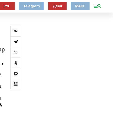
РУС
Telegram
Дзен
МАКС
ар
уң
р
ә
ы
,
.