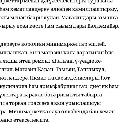
аркеттар менән дәғүәселек итергә тура килә.
н һәм хеҙмәтләндереү өлкәһен камиллаштырыу,
юлы менән баҙарҙы яулай. Магазиндарҙы заманса
ырыу өсөн көстө һәм сығымдарҙы йәлләмәйҙәр.
тләндереүгә ҡоролған минимаркеттар эшләй.
ынлашҡан. Был магазин ҡалаларҙағынан һис
яҡшы итеп ремонт яһалған, үҙ-үҙеңде хеҙ­
лған. Ма­газин Ҡаран, Тамъян, Ташлыкүл,
мәтләндерә. Икмәк-ҡалас изделиелары, һөт
, кулинария һәм ярымфабрикаттар, диетик һәм
лектәрҙә кәрәкле бөтә ризыҡты табырға
лтә торған трассаға яҡын урынлашыуы
ра. Минимаркетҡа сауҙа өлкәһендә бай хеҙмәт
нко етәкселек итә.