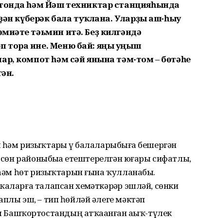
ртонда һәм Йәш техниктар станцияһында
-ҙән күберәк бала туҡлана. Уларҙы аш-һыу
ғиәте тәьмин итә. Беҙ килгәндә
 тора ине. Меню бай: яңы уңыш
ар, компот һәм сәй янына тәм-том – бөтәһе
гән.
 һәм ризыҡтарҙы үҙ балаларыбыҙға бешергән
 өсөн районыбыҙҙа етештерелгән юғары сифатлы,
 һәм һөт ризыҡтарын ғына ҡулланабыҙ.
ҡаларға талапсан хеҙмәткәрҙәр эшләй, сөнки
аплы эш, – тип һөйләй әлеге мәктәп
Башҡортостандың атҡаҙанған аҙыҡ-түлек