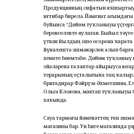
Продукцияның сифатын яҡшыртыуғ
иғтибар бирелә. Йәмғиәт ағымдағ
буйынса “Дөйөм туҡланыуҙы үҫтер
беренселекте яулаған. Быйыл тәү
үткән йылдың ошо осорона ҡарата 
йүнәлештә эш­мәкәрлек алып барға
хеҙмәте һөҙөмтәһе. Дөйөм туҡланы
эйәләренә талаптар айырыуса юға
терҙарының оҫталығына таң ҡалырл
бригадирҙар Фәйрүзә Әхмәтшина, Е
Ольга Клокова, мәктәп туҡланыуы 
хаҡында.
Сауҙа тармағы йәмғиәттең төп эшмә­
магазины бар. Ун һигеҙ магазинда үҙ