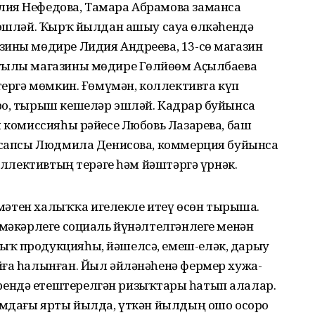
лия Нефедова, Тамара Абрамова заманса
 эшләй. Ҡырҡ йылдан ашыу сауҙа өлкәһендә
зины мөдире Лидия Андреева, 13-сө магазин
уылы магазины мөдире Гөлйөҙөм Аҫылбаева
етергә мөмкин. Ғөмүмән, коллективта күп
ро, тырыш кешеләр эшләй. Кадрҙар буйынса
я комиссияһы рәйесе Любовь Лазарева, баш
хисапсы Людмила Денисова, коммерция буйынса
коллективтың терәге һәм йәштәргә үрнәк.
еҙмәтен халыҡҡа игелекле итеү өсөн тырыша.
шмәкәрлеге социаль йүнәлтелгәнлеге менән
ыҡ продукцияһы, йәшелсә, емеш-еләк, дарыу
ға һа­лынған. Йыл әйләнәһенә фермер хужа­
ендә етештерелгән ризыҡтарҙы һатып алалар.
ғымдағы ярты йылда, үткән йылдың ошо осоро