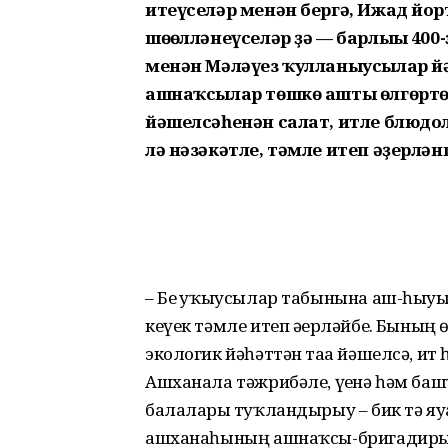
итеүселәр менән бергә, Ижад йо
шөғөлләнеүселәр ҙә — барлығы 400
менән Мәләүез ҡулланыусылар йәм
ашнаҡсылар төшкө ашты өлгөртөп
йәшелсәһенән салат, итле блюдол
лә нәзәкәтле, тәмле итеп әҙерлән
– Беҙ уҡыусылар табынына аш-һыуҙы
кеүек тәмле итеп әҙерләйбеҙ. Бының
экологик йәһәттән таҙа йәшелсә, ит
Ашханала тәжрибәле, үҙенә һәм баш
балаларҙы туҡландырыу – бик тә яу
ашханаһының ашнаҡсы-бригадиры 