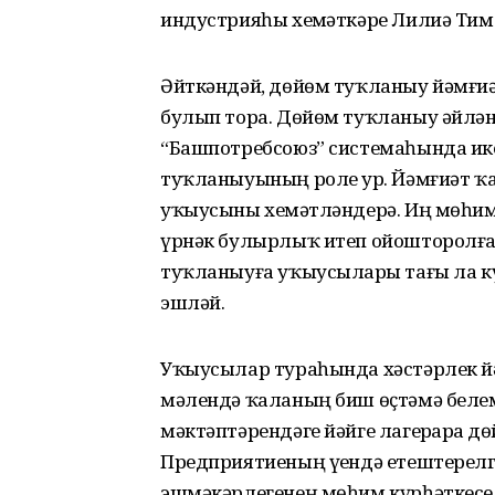
индустрияһы хеҙмәткәре Лилиә Тим
Әйткәндәй, дөйөм туҡланыу йәмғиә
булып тора. Дөйөм туҡланыу әйлән
“Башпотребсоюз” системаһында ик
туҡланыуының роле ҙур. Йәмғиәт ҡ
уҡыусыны хеҙмәтләндерә. Иң мөһим
үрнәк булырлыҡ итеп ойошторолған
туҡланыуға уҡыусыларҙы тағы ла кү
эшләй.
Уҡыусылар тураһында хәстәрлек йәй
мәлендә ҡаланың биш өҫтәмә белем 
мәктәптәрендәге йәйге лагерҙарҙа 
Предприятиеның үҙендә етеш­терел
эшмәкәрлегенең мөһим күрһәткесе 