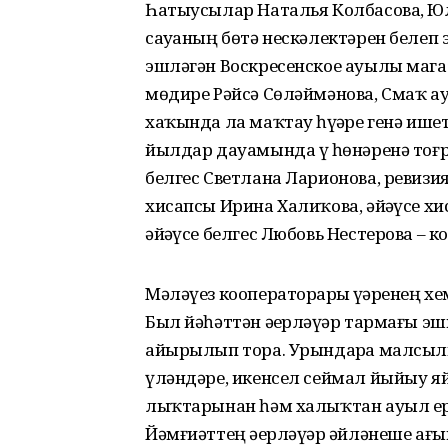
Һатыусылар Наталья Колбасова, Ю
сауҙаның бөтә нескәлектәрен белеп
эшләгән Воскресенское ауылы мага
мөдире Рәйсә Сөләймәнова, Смаҡ а
хаҡында ла маҡтау һүҙҙәре генә иш
йылдар дауамында үҙ һөнәренә тоғ
белгес Светлана Ларионова, ревизи
хисапсы Ирина Халиҡова, әйҙәүсе 
әйҙәүсе белгес Любовь Нестерова – 
Мәләүез кооператорҙары үҙҙәренең х
Был йәһәттән әҙерләүҙәр тармағы э
айырылып тора. Урындарҙа малсыл
үләндәре, икенсел сеймал йыйыу яй
лыҡтарынан һәм халыҡтан ауыл ер
Йәмғиәттең әҙерләүҙәр әйләнеше а