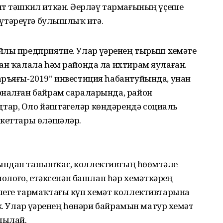
нт тәшкил иткән. Әҙерләү тармағының үҫеше
үтәреүгә булышлыҡ итә.
лы предприятие. Улар үҙҙәренең тырыш хеҙмәте
ан ҡалала һәм районда ла ихтирам яулаған.
аръяғы-2019” инвестиция һабантуйында, унан
рналған байрам сараларында, район
тар, Оло йәштәгеләр көндәрендә социаль
акеттары өләшәләр.
ындан танышҡас, коллективтың һөҙөмтәле
лолоғо, етәксенән башлап һәр хеҙмәткәрҙең
леге тармаҡтағы күп хеҙмәт коллективтарына
. Улар үҙҙәренең һөнәри байрамын матур хеҙмәт
шылай.