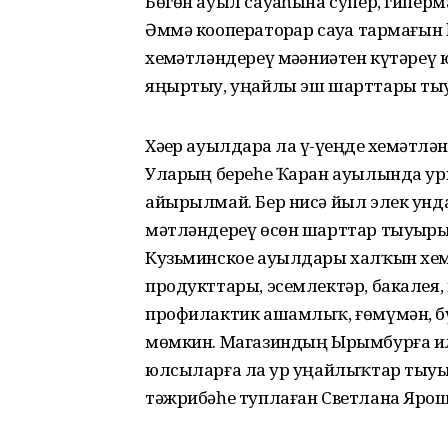
Бөгөн ауыл сауҙаһына супер, гиперм
Әммә коопе­раторҙар сауҙа тармағы
хеҙмәтләндереү мәҙәниәтен күтәреү 
яңыртыу, уңайлы эш шарттары тыуҙ
Хәҙер ауылдарҙа ла үҙ-үҙеңде хеҙ­мә
Уларҙың береһе Ҡаран ауылында ур
айырылмай. Бер нисә йыл элек унда 
мәтләндереү өсөн шарттар тыуҙыры
Кузьмин­ское ауылдары халҡын хеҙ
продукттары, эсем­лектәр, бакалея
профилактик ашамлыҡ, ғөмүмән, бү
мөмкин. Магазиндың Ырымбурға и
юлсыларға ла ҙур уңайлыҡтар тыуҙы
тәжрибәһе туплаған Светлана Яроше