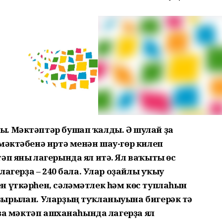
. Мәктәптәр бушап ҡалды. Ә шулай ҙа
мәктәбенә иртә менән шау-гөр килеп
әп яны лагерында ял итә. Ял ваҡыты өс
 лагерҙа – 240 бала. Улар оҙайлы уҡыу
н үткәрһен, сәләмәтлек һәм көс туплаһын
ырылған. Уларҙың туҡланыуына бигерәк тә
рҙа мәктәп ашханаһында лагерҙа ял