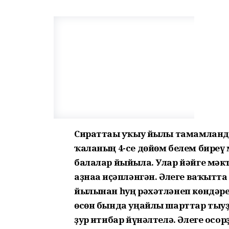
Сираттағы уҡыу йылы тамамланды
ҡаланың 4-се дөйөм белем биреү 
балалар йыйыла. Улар йәйге мәкт
аҙнаға иҫәпләнгән. Әлеге ваҡытта
йылынан һуң рәхәтләнеп көндәре
өсөн бында уңайлы шарттар тыуҙ
ҙур иғтибар йүнәлтелә. Әлеге осо