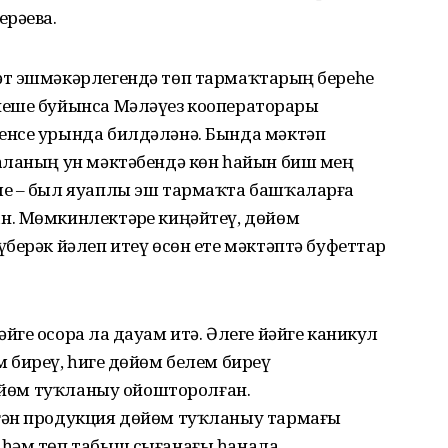
ерәева.
т эшмәкәрлегендә төп тармаҡтарҙың береһе
еше буйынса Мәләүез кооператорҙары
енсе урында билдәләнә. Бында мәктәп
аланың ун мәктәбендә көн һайын биш мең
е – был яуаплы эш тармаҡта баш­ҡаларға
. Мөмкинлектәрҙе киңәйтеү, дөйөм
берәк йәлеп итеү өсөн ете мәктәптә буфеттар
ге осорҙа ла дауам итә. Әлеге йәйге каникул
биреү, һигеҙ дөйөм белем биреү
дөйөм туҡланыу ойош­торолған.
гән продукция дөйөм туҡланыу тармағы
һәм төп табыш сығанағы һанала.