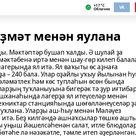
+17 °С
VK
Облачно
ҙмәт менән яулана
ы. Мәктәптәр бушап ҡалды. Ә шулай ҙа
 мәктәбенә иртә менән шау-гөр килеп балал
агерында ял итә. Ял ваҡыты өс аҙнаға
ҙа – 240 бала. Улар оҙайлы уҡыу йылынан һ
сәләмәтлек һәм көс туплаһын өсөн бында
арҙың туҡланыуына бигерәк тә ҙур иғтиба
ашханаһында лагерҙа ял итеүселәр менән
ехниктар станцияһында шөғөлләнеүселәр ҙ
 туҡлана. Уларҙы аш-һыу менән Мәләүез
 итә. Беҙ килгәндә ашнаҡсылар төшкө ашт
ңы уңыш йәшелсәһенән салат, итле блюдолар
өтәһе лә нәзәкәтле, тәмле итеп әҙерләнгән